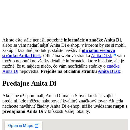
Ak ste ešte stále nenašli potrebné
informácie o značke Anita Di
,
alebo sa vám nedarí nájsť Anita Di e-shop, v ktorom by ste si mohli
zakúpiť kvalitné produkty, skúste navštíviť
oficiálnu webovú
stránku Anita Di.sk
. Oficiálna webová stránka
Anita Di.sk
vám
možno neponúkne všetky detailné informácie, ktoré hľadáte, ale je
možné, že tu nájdete niečo, čo vám neoficiálne stránky o
značke
Anita Di
nepovedia.
Prejdite na oficiálnu stránku
Anita Di.sk
!
Predajne Anita Di
Ako sme už spomínali, Anita Di má na Slovenku sieť svojich
predajní, kde môžete nakupovať kvalitný značkový tovar. Ak teda
nechcete navštíviť žiadny Anita Di e-shop, nižšie uvádzame
mapu s
predajňami Anita Di
v blízkosti Vašej lokality.