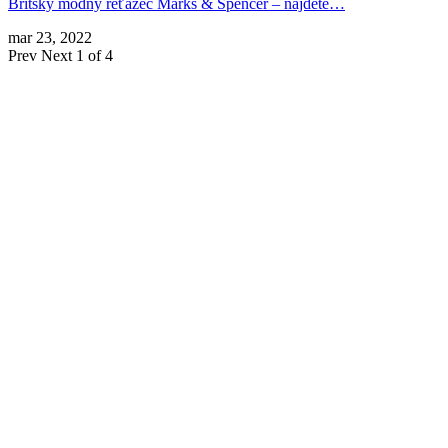
Britský módny reťazec Marks & Spencer – nájdete…
mar 23, 2022
Prev
Next
1 of 4