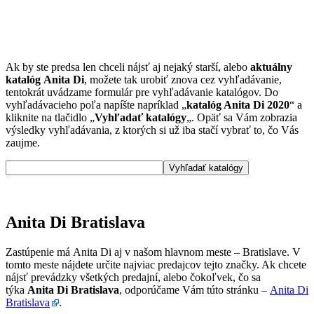
Ak by ste predsa len chceli nájsť aj nejaký starší, alebo
aktuálny
katalóg Anita Di
, možete tak urobiť znova cez vyhľadávanie,
tentokrát uvádzame formulár pre vyhľadávanie katalógov. Do
vyhľadávacieho poľa napíšte napríklad „
katalóg Anita Di 2020
“ a
kliknite na tlačidlo „
Vyhľadať katalógy
„. Opäť sa Vám zobrazia
výsledky vyhľadávania, z ktorých si už iba stačí vybrať to, čo Vás
zaujme.
Anita Di Bratislava
Zastúpenie má Anita Di aj v našom hlavnom meste – Bratislave. V
tomto meste nájdete určite najviac predajcov tejto značky. Ak chcete
nájsť prevádzky všetkých predajní, alebo čokoľvek, čo sa
týka
Anita Di Bratislava
, odporúčame Vám túto stránku –
Anita Di
Bratislava
.