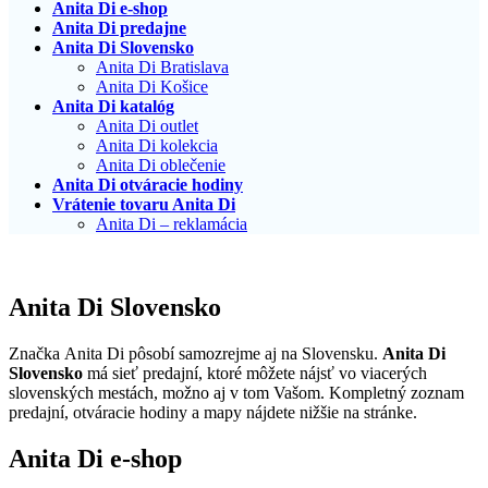
Anita Di e-shop
Anita Di predajne
Anita Di Slovensko
Anita Di Bratislava
Anita Di Košice
Anita Di katalóg
Anita Di outlet
Anita Di kolekcia
Anita Di oblečenie
Anita Di otváracie hodiny
Vrátenie tovaru Anita Di
Anita Di – reklamácia
Anita Di Slovensko
Značka Anita Di pôsobí samozrejme aj na Slovensku.
Anita Di
Slovensko
má sieť predajní, ktoré môžete nájsť vo viacerých
slovenských mestách, možno aj v tom Vašom. Kompletný zoznam
predajní, otváracie hodiny a mapy nájdete nižšie na stránke.
Anita Di e-shop