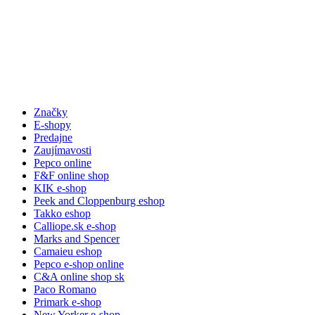
Značky
E-shopy
Predajne
Zaujímavosti
Pepco online
F&F online shop
KIK e-shop
Peek and Cloppenburg eshop
Takko eshop
Calliope.sk e-shop
Marks and Spencer
Camaieu eshop
Pepco e-shop online
C&A online shop sk
Paco Romano
Primark e-shop
New Yorker e-shop