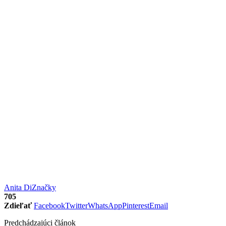
Anita Di
Značky
705
Zdieľať
Facebook
Twitter
WhatsApp
Pinterest
Email
Predchádzajúci článok