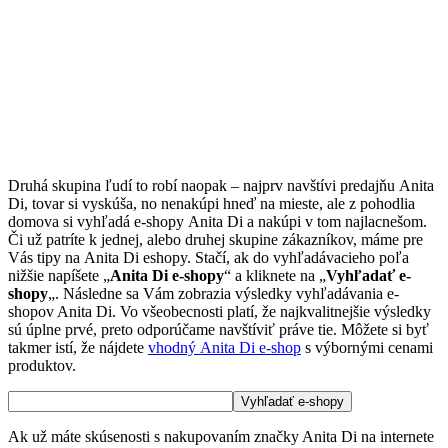
Druhá skupina ľudí to robí naopak – najprv navštívi predajňu Anita
Di, tovar si vyskúša, no nenakúpi hneď na mieste, ale z pohodlia
domova si vyhľadá e-shopy Anita Di a nakúpi v tom najlacnešom.
Či už patríte k jednej, alebo druhej skupine zákazníkov, máme pre
Vás tipy na Anita Di eshopy. Stačí, ak do vyhľadávacieho poľa
nižšie napíšete „
Anita Di e-shopy
“ a kliknete na „
Vyhľadať e-
shopy
„. Následne sa Vám zobrazia výsledky vyhľadávania e-
shopov Anita Di. Vo všeobecnosti platí, že najkvalitnejšie výsledky
sú úplne prvé, preto odporúčame navštíviť práve tie. Môžete si byť
takmer istí, že nájdete
vhodný Anita Di e-shop
s výbornými cenami
produktov.
Ak už máte skúsenosti s nakupovaním značky Anita Di na internete