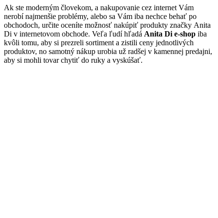
Ak ste moderným človekom, a nakupovanie cez internet Vám
nerobí najmenšie problémy, alebo sa Vám iba nechce behať po
obchodoch, určite oceníte možnosť nakúpiť produkty značky Anita
Di v internetovom obchode. Veľa ľudí hľadá
Anita Di e-shop
iba
kvôli tomu, aby si prezreli sortiment a zistili ceny jednotlivých
produktov, no samotný nákup urobia už radšej v kamennej predajni,
aby si mohli tovar chytiť do ruky a vyskúšať.