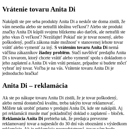
Vrátenie tovaru Anita Di
Nakúpili ste pre seba produkty Anita Di a neskôr ste doma zistili, že
vám nesedia alebo ste netrafili ideálnu veľkosť? Alebo ste produkt
značky Anita Di kúpili svojmu blízkemu ako darček, ale netrafili ste
jeho vkus či veľkosť? Nezúfajte! Pokiaľ nie je tovar nosený, alebo
poškodený, podľa zákona máte možnosť v stanovenej lehote tovar
vrátiť alebo vymeniť za iný.
S vrátením tovaru Anita Di
nemá
väčšina zákazníkov
žiadny problém
. Stačí navštíviť predajňu Anita
Di s tovarom, ktorý chcete vrátiť alebo vymeniť spolu s dokladom o
jeho zaplatení a Anita Di vám vráti peniaze, prípadne si budete môcť
vybrať iný tovar. Voľba je na vás. Vrátenie tovaru Anita Di je
jednoducho hračka!
Anita Di – reklamácia
Ak ste po nákupe tovaru Anita Di zistili, že je tovar poškodený,
alebo nemá dostatočnú kvalitu, treba takýto tovar reklamovať.
Môžete tak urobiť priamo v predajni Anita Di, kde ste nakúpili. Aj
pri reklamácii musíte mať pokladničný doklad o zaplatení – bloček.
Reklamácia Anita Di
prebieha tak, že predajca prevezme
reklamovaný tovar a najneskôr do 30 dní vás oboznámi s výsledkom
reklamácie. Ak je reklamácia neopodstatnená, tovar vám bude