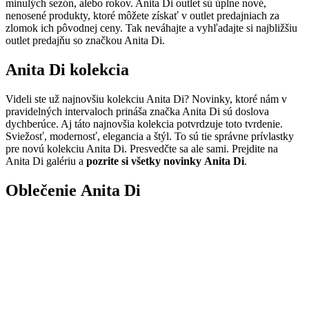
minulých sezón, alebo rokov. Anita Di outlet sú úplne nové,
nenosené produkty, ktoré môžete získať v outlet predajniach za
zlomok ich pôvodnej ceny. Tak neváhajte a vyhľadajte si najbližšiu
outlet predajňu so značkou Anita Di.
Anita Di kolekcia
Videli ste už najnovšiu kolekciu Anita Di? Novinky, ktoré nám v
pravidelných intervaloch prináša značka Anita Di sú doslova
dychberúce. Aj táto najnovšia kolekcia potvrdzuje toto tvrdenie.
Sviežosť, modernosť, elegancia a štýl. To sú tie správne prívlastky
pre novú kolekciu Anita Di. Presvedčte sa ale sami. Prejdite na
Anita Di galériu a
pozrite si všetky novinky Anita Di
.
Oblečenie Anita Di