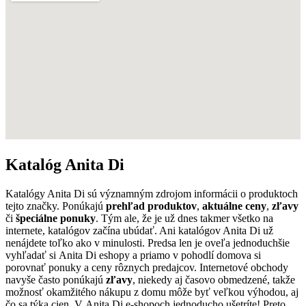
Katalóg Anita Di
Katalógy Anita Di sú významným zdrojom informácii o produktoch
tejto značky. Ponúkajú
prehľad produktov
,
aktuálne ceny
,
zľavy
či
špeciálne ponuky
. Tým ale, že je už dnes takmer všetko na
internete, katalógov začína ubúdať. Ani katalógov Anita Di už
nenájdete toľko ako v minulosti. Predsa len je oveľa jednoduchšie
vyhľadať si Anita Di eshopy a priamo v pohodlí domova si
porovnať ponuky a ceny rôznych predajcov. Internetové obchody
navyše často ponúkajú
zľavy
, niekedy aj časovo obmedzené, takže
možnosť okamžitého nákupu z domu môže byť veľkou výhodou, aj
čo sa týka cien. V Anita Di e-shopoch jednoducho ušetríte! Preto