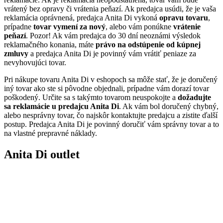
vrátený bez opravy či vrátenia peňazí. Ak predajca usúdi, že je vaša
reklamácia oprávnená, predajca Anita Di vykoná
opravu tovaru
,
prípadne
tovar vymení za nový
, alebo vám ponúkne
vrátenie
peňazí
. Pozor! Ak vám predajca do 30 dní neoznámi výsledok
reklamačného konania, máte
právo na odstúpenie od kúpnej
zmluvy
a predajca Anita Di je povinný vám vrátiť peniaze za
nevyhovujúci tovar.
Pri nákupe tovaru Anita Di v eshopoch sa môže stať, že je doručený
iný tovar ako ste si pôvodne objednali, prípadne vám dorazí tovar
poškodený. Určite sa s takýmto tovarom neuspokojte a
dožadujte
sa reklamácie u predajcu Anita Di
. Ak vám bol doručený chybný,
alebo nesprávny tovar, čo najskôr kontaktujte predajcu a zistite ďalší
postup. Predajca Anita Di je povinný doručiť vám správny tovar a to
na vlastné prepravné náklady.
Anita Di outlet