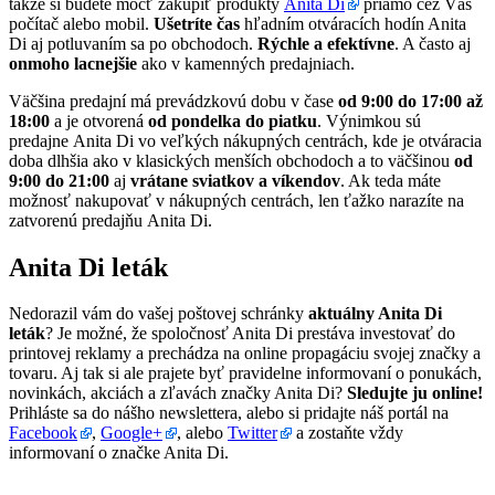
takže si budete môcť zakúpiť produkty
Anita Di
priamo cez Váš
počítač alebo mobil.
Ušetríte čas
hľadním otváracích hodín Anita
Di aj potluvaním sa po obchodoch.
Rýchle a efektívne
. A často aj
onmoho lacnejšie
ako v kamenných predajniach.
Väčšina predajní má prevádzkovú dobu v čase
od 9:00 do 17:00 až
18:00
a je otvorená
od pondelka do piatku
. Výnimkou sú
predajne Anita Di vo veľkých nákupných centrách, kde je otváracia
doba dlhšia ako v klasických menších obchodoch a to väčšinou
od
9:00 do 21:00
aj
vrátane sviatkov a víkendov
. Ak teda máte
možnosť nakupovať v nákupných centrách, len ťažko narazíte na
zatvorenú predajňu Anita Di.
Anita Di leták
Nedorazil vám do vašej poštovej schránky
aktuálny Anita Di
leták
? Je možné, že spoločnosť Anita Di prestáva investovať do
printovej reklamy a prechádza na online propagáciu svojej značky a
tovaru. Aj tak si ale prajete byť pravidelne informovaní o ponukách,
novinkách, akciách a zľavách značky Anita Di?
Sledujte ju online!
Prihláste sa do nášho newslettera, alebo si pridajte náš portál na
Facebook
,
Google+
, alebo
Twitter
a zostaňte vždy
informovaní o značke Anita Di.