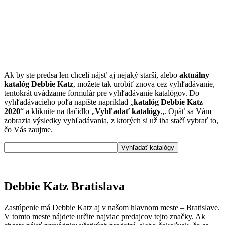
Ak by ste predsa len chceli nájsť aj nejaký starší, alebo
aktuálny
katalóg Debbie Katz
, možete tak urobiť znova cez vyhľadávanie,
tentokrát uvádzame formulár pre vyhľadávanie katalógov. Do
vyhľadávacieho poľa napíšte napríklad „
katalóg Debbie Katz
2020
“ a kliknite na tlačidlo „
Vyhľadať katalógy
„. Opäť sa Vám
zobrazia výsledky vyhľadávania, z ktorých si už iba stačí vybrať to,
čo Vás zaujme.
Debbie Katz Bratislava
Zastúpenie má Debbie Katz aj v našom hlavnom meste – Bratislave.
V tomto meste nájdete určite najviac predajcov tejto značky. Ak