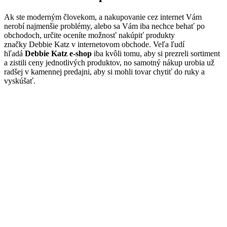
Ak ste moderným človekom, a nakupovanie cez internet Vám
nerobí najmenšie problémy, alebo sa Vám iba nechce behať po
obchodoch, určite oceníte možnosť nakúpiť produkty
značky Debbie Katz v internetovom obchode. Veľa ľudí
hľadá
Debbie Katz e-shop
iba kvôli tomu, aby si prezreli sortiment
a zistili ceny jednotlivých produktov, no samotný nákup urobia už
radšej v kamennej predajni, aby si mohli tovar chytiť do ruky a
vyskúšať.