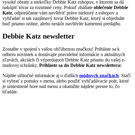
vysoké obraty a niekoľko Debbie Katz eshopov, v ktorom sa dá
nakúpiť tovar za rozumné ceny. Pokiaľ zháňate
oblečenie Debbie
Katz
, odporúčame vám navštíviť práve niektorý z eshopov a
vyhľadať si tak zaujímavý tovar Debbie Katz, ktorý si objednáte
buď priamo online, alebo neskôr navštívite kamennú predajňu.
Debbie Katz newsletter
Zostaňte v spojení s vašou obľúbenou značkou! Prihláste sa k
odberu noviniek a dostávajte pravidelné informácie o aktuálnych
zľavách, akciách či výpredajoch Debbie Katz priamo do vašej e-
mailovej schránky.
Prihláste sa do Debbie Katz newslettera:
Nájdite užitočné informácie aj o ďalších
módnych značkách
. Stačí
si vybrať z ponuky v menu, alebo použiť vyhľadávacie pole, ktoré
je umiestnené hore nad menu a okamžite nájdete presne to, čo
hľadáte.