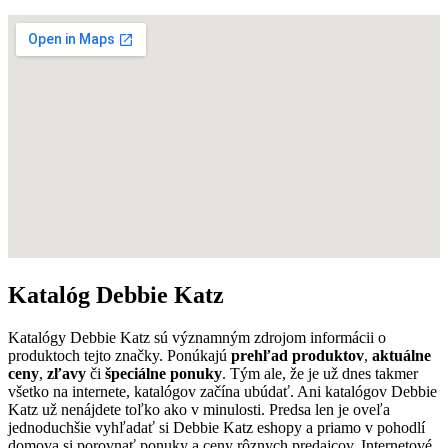
Katalóg Debbie Katz
Katalógy Debbie Katz sú významným zdrojom informácii o
produktoch tejto značky. Ponúkajú
prehľad produktov
,
aktuálne
ceny
,
zľavy
či
špeciálne ponuky
. Tým ale, že je už dnes takmer
všetko na internete, katalógov začína ubúdať. Ani katalógov Debbie
Katz už nenájdete toľko ako v minulosti. Predsa len je oveľa
jednoduchšie vyhľadať si Debbie Katz eshopy a priamo v pohodlí
domova si porovnať ponuky a ceny rôznych predajcov. Internetové