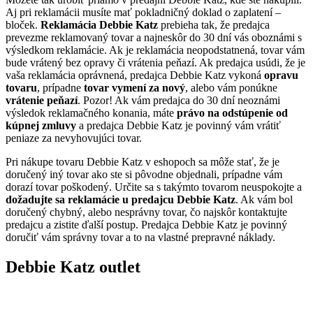
Aj pri reklamácii musíte mať pokladničný doklad o zaplatení –
bloček.
Reklamácia Debbie Katz
prebieha tak, že predajca
prevezme reklamovaný tovar a najneskôr do 30 dní vás oboznámi s
výsledkom reklamácie. Ak je reklamácia neopodstatnená, tovar vám
bude vrátený bez opravy či vrátenia peňazí. Ak predajca usúdi, že je
vaša reklamácia oprávnená, predajca Debbie Katz vykoná
opravu
tovaru
, prípadne
tovar vymení za nový
, alebo vám ponúkne
vrátenie peňazí
. Pozor! Ak vám predajca do 30 dní neoznámi
výsledok reklamačného konania, máte
právo na odstúpenie od
kúpnej zmluvy
a predajca Debbie Katz je povinný vám vrátiť
peniaze za nevyhovujúci tovar.
Pri nákupe tovaru Debbie Katz v eshopoch sa môže stať, že je
doručený iný tovar ako ste si pôvodne objednali, prípadne vám
dorazí tovar poškodený. Určite sa s takýmto tovarom neuspokojte a
dožadujte sa reklamácie u predajcu Debbie Katz
. Ak vám bol
doručený chybný, alebo nesprávny tovar, čo najskôr kontaktujte
predajcu a zistite ďalší postup. Predajca Debbie Katz je povinný
doručiť vám správny tovar a to na vlastné prepravné náklady.
Debbie Katz outlet