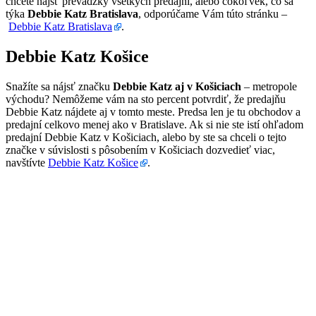
chcete nájsť prevádzky všetkých predajní, alebo čokoľvek, čo sa
týka
Debbie Katz Bratislava
, odporúčame Vám túto stránku –
Debbie Katz Bratislava
.
Debbie Katz Košice
Snažíte sa nájsť značku
Debbie Katz aj v Košiciach
– metropole
východu? Nemôžeme vám na sto percent potvrdiť, že predajňu
Debbie Katz nájdete aj v tomto meste. Predsa len je tu obchodov a
predajní celkovo menej ako v Bratislave. Ak si nie ste istí ohľadom
predajní Debbie Katz v Košiciach, alebo by ste sa chceli o tejto
značke v súvislosti s pôsobením v Košiciach dozvedieť viac,
navštívte
Debbie Katz Košice
.