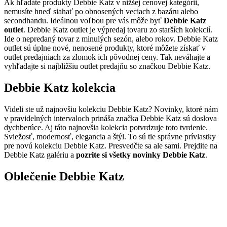
Ak hľadáte produkty Debbie Katz v nižšej cenovej kategórii,
nemusíte hneď siahať po obnosených veciach z bazáru alebo
secondhandu. Ideálnou voľbou pre vás môže byť
Debbie Katz
outlet
. Debbie Katz outlet je výpredaj tovaru zo starších kolekcií.
Ide o nepredaný tovar z minulých sezón, alebo rokov. Debbie Katz
outlet sú úplne nové, nenosené produkty, ktoré môžete získať v
outlet predajniach za zlomok ich pôvodnej ceny. Tak neváhajte a
vyhľadajte si najbližšiu outlet predajňu so značkou Debbie Katz.
Debbie Katz kolekcia
Videli ste už najnovšiu kolekciu Debbie Katz? Novinky, ktoré nám
v pravidelných intervaloch prináša značka Debbie Katz sú doslova
dychberúce. Aj táto najnovšia kolekcia potvrdzuje toto tvrdenie.
Sviežosť, modernosť, elegancia a štýl. To sú tie správne prívlastky
pre novú kolekciu Debbie Katz. Presvedčte sa ale sami. Prejdite na
Debbie Katz galériu a
pozrite si všetky novinky Debbie Katz
.
Oblečenie Debbie Katz