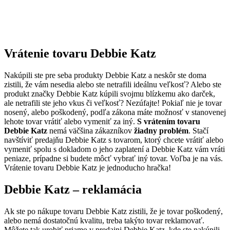
Vrátenie tovaru Debbie Katz
Nakúpili ste pre seba produkty Debbie Katz a neskôr ste doma
zistili, že vám nesedia alebo ste netrafili ideálnu veľkosť? Alebo ste
produkt značky Debbie Katz kúpili svojmu blízkemu ako darček,
ale netrafili ste jeho vkus či veľkosť? Nezúfajte! Pokiaľ nie je tovar
nosený, alebo poškodený, podľa zákona máte možnosť v stanovenej
lehote tovar vrátiť alebo vymeniť za iný.
S vrátením tovaru
Debbie Katz
nemá väčšina zákazníkov
žiadny problém
. Stačí
navštíviť predajňu Debbie Katz s tovarom, ktorý chcete vrátiť alebo
vymeniť spolu s dokladom o jeho zaplatení a Debbie Katz vám vráti
peniaze, prípadne si budete môcť vybrať iný tovar. Voľba je na vás.
Vrátenie tovaru Debbie Katz je jednoducho hračka!
Debbie Katz – reklamácia
Ak ste po nákupe tovaru Debbie Katz zistili, že je tovar poškodený,
alebo nemá dostatočnú kvalitu, treba takýto tovar reklamovať.
Môžete tak urobiť priamo v predajni Debbie Katz, kde ste nakúpili.