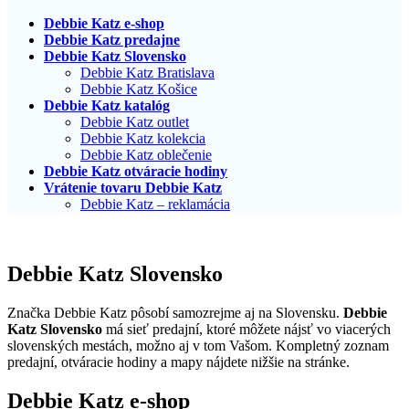
Debbie Katz e-shop
Debbie Katz predajne
Debbie Katz Slovensko
Debbie Katz Bratislava
Debbie Katz Košice
Debbie Katz katalóg
Debbie Katz outlet
Debbie Katz kolekcia
Debbie Katz oblečenie
Debbie Katz otváracie hodiny
Vrátenie tovaru Debbie Katz
Debbie Katz – reklamácia
Debbie Katz Slovensko
Značka Debbie Katz pôsobí samozrejme aj na Slovensku.
Debbie
Katz Slovensko
má sieť predajní, ktoré môžete nájsť vo viacerých
slovenských mestách, možno aj v tom Vašom. Kompletný zoznam
predajní, otváracie hodiny a mapy nájdete nižšie na stránke.
Debbie Katz e-shop