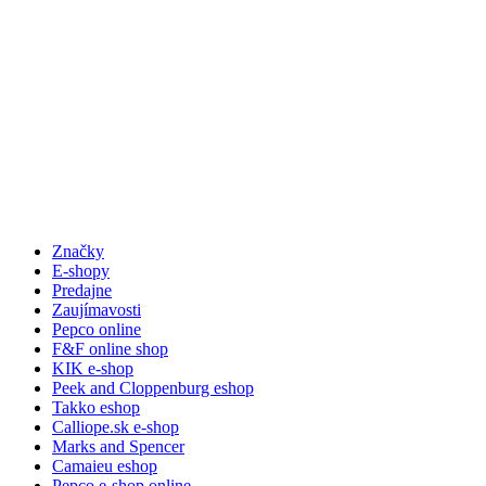
Značky
E-shopy
Predajne
Zaujímavosti
Pepco online
F&F online shop
KIK e-shop
Peek and Cloppenburg eshop
Takko eshop
Calliope.sk e-shop
Marks and Spencer
Camaieu eshop
Pepco e-shop online