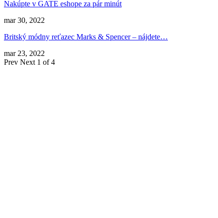
Nakúpte v GATE eshope za pár minút
mar 30, 2022
Britský módny reťazec Marks & Spencer – nájdete…
mar 23, 2022
Prev
Next
1 of 4