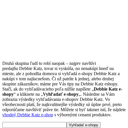
Druhá skupina ľudí to robí naopak – najprv navštívi
predajňu Debbie Katz, tovar si vyskúša, no nenakúpi hneď na
mieste, ale z pohodlia domova si vyhľadá e-shopy Debbie Katz a
nakúpi v tom najlacnešom. Či už patríte k jednej, alebo druhej
skupine zákazníkov, máme pre Vás tipy na Debbie Katz eshopy.
Stačí, ak do vyhľadávacieho poľa nižšie napíšete „
Debbie Katz e-
shopy
“ a kliknete na „
Vyhľadať e-shopy
„. Následne sa Vám
zobrazia výsledky vyhľadávania e-shopov Debbie Katz. Vo
všeobecnosti platí, že najkvalitnejšie výsledky sú úplne prvé, preto
odporúčame navštíviť práve tie. Môžete si byť takmer istí, že nájdete
vhodný Debbie Katz e-shop
s výbornými cenami produktov.