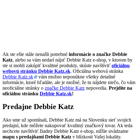
Ak ste ešte stále nenašli potrebné
informácie o značke Debbie
Katz
, alebo sa vám nedarí nájsť Debbie Katz e-shop, v ktorom by
ste si mohli zakúpiť kvalitné produkty, skúste navštíviť
oficiálnu
webovú stránku Debbie Katz.sk
. Oficiálna webová stránka
Debbie Katz.sk
vám možno neponúkne všetky detailné
informácie, ktoré hľadáte, ale je možné, že tu nájdete niečo, čo vám
neoficiálne stránky o
značke Debbie Katz
nepovedia.
Prejdite na
oficiálnu stránku
Debbie Katz.sk
!
Predajne Debbie Katz
Ako sme už spomínali, Debbie Katz má na Slovenku sieť svojich
predajní, kde môžete nakupovať kvalitný značkový tovar. Ak teda
nechcete navštíviť žiadny Debbie Katz e-shop, nižšie uvádzame
mapu s predajňami Debbie Katz
v blízkosti Vašej lokality.