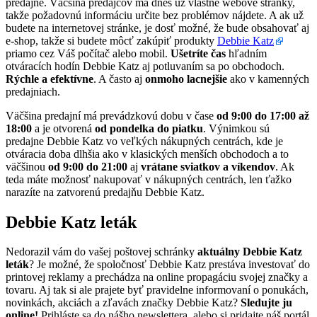
predajne. Väčšina predajcov má dnes už vlastné webové stránky,
takže požadovnú informáciu určite bez problémov nájdete. A ak už
budete na internetovej stránke, je dosť možné, že bude obsahovať aj
e-shop, takže si budete môcť zakúpiť produkty
Debbie Katz
priamo cez Váš počítač alebo mobil.
Ušetríte čas
hľadním
otváracích hodín Debbie Katz aj potluvaním sa po obchodoch.
Rýchle a efektívne
. A často aj
onmoho lacnejšie
ako v kamenných
predajniach.
Väčšina predajní má prevádzkovú dobu v čase
od 9:00 do 17:00 až
18:00
a je otvorená
od pondelka do piatku
. Výnimkou sú
predajne Debbie Katz vo veľkých nákupných centrách, kde je
otváracia doba dlhšia ako v klasických menších obchodoch a to
väčšinou
od 9:00 do 21:00
aj
vrátane sviatkov a víkendov
. Ak
teda máte možnosť nakupovať v nákupných centrách, len ťažko
narazíte na zatvorenú predajňu Debbie Katz.
Debbie Katz leták
Nedorazil vám do vašej poštovej schránky
aktuálny Debbie Katz
leták
? Je možné, že spoločnosť Debbie Katz prestáva investovať do
printovej reklamy a prechádza na online propagáciu svojej značky a
tovaru. Aj tak si ale prajete byť pravidelne informovaní o ponukách,
novinkách, akciách a zľavách značky Debbie Katz?
Sledujte ju
online!
Prihláste sa do nášho newslettera, alebo si pridajte náš portál