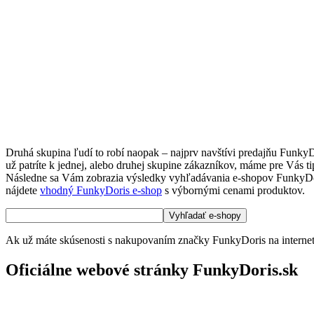
Druhá skupina ľudí to robí naopak – najprv navštívi predajňu Funky
už patríte k jednej, alebo druhej skupine zákazníkov, máme pre Vás t
Následne sa Vám zobrazia výsledky vyhľadávania e-shopov FunkyDoris. 
nájdete
vhodný FunkyDoris e-shop
s výbornými cenami produktov.
Ak už máte skúsenosti s nakupovaním značky FunkyDoris na internete
Oficiálne webové stránky FunkyDoris.sk