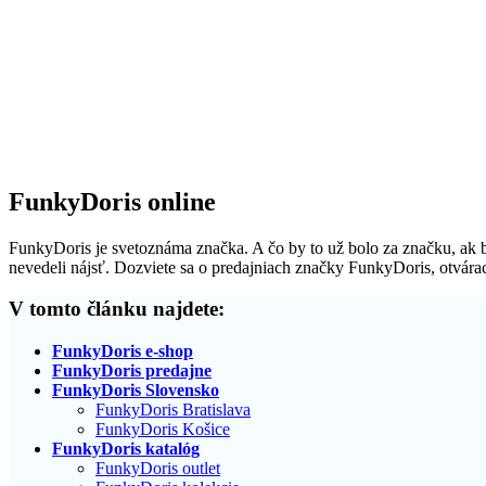
FunkyDoris online
FunkyDoris je svetoznáma značka. A čo by to už bolo za značku, ak by
nevedeli nájsť. Dozviete sa o predajniach značky FunkyDoris, otvárac
V tomto článku najdete:
FunkyDoris e-shop
FunkyDoris predajne
FunkyDoris Slovensko
FunkyDoris Bratislava
FunkyDoris Košice
FunkyDoris katalóg
FunkyDoris outlet