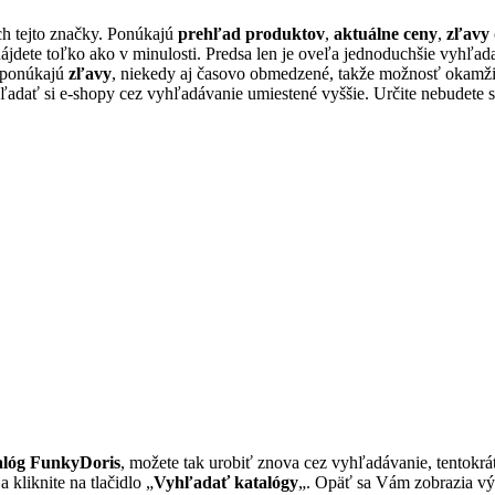
h tejto značky. Ponúkajú
prehľad produktov
,
aktuálne ceny
,
zľavy
nájdete toľko ako v minulosti. Predsa len je oveľa jednoduchšie vyhľ
o ponúkajú
zľavy
, niekedy aj časovo obmedzené, takže možnosť okamži
adať si e-shopy cez vyhľadávanie umiestené vyššie. Určite nebudete 
alóg FunkyDoris
, možete tak urobiť znova cez vyhľadávanie, tentokr
 a kliknite na tlačidlo „
Vyhľadať katalógy
„. Opäť sa Vám zobrazia výs