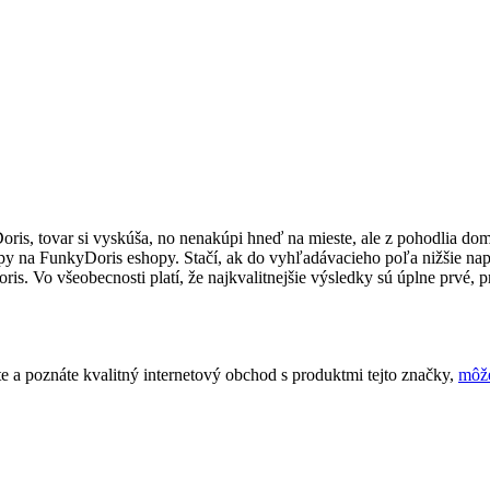
Doris, tovar si vyskúša, no nenakúpi hneď na mieste, ale z pohodlia d
ipy na FunkyDoris eshopy. Stačí, ak do vyhľadávacieho poľa nižšie nap
Vo všeobecnosti platí, že najkvalitnejšie výsledky sú úplne prvé, pre
 a poznáte kvalitný internetový obchod s produktmi tejto značky,
môže