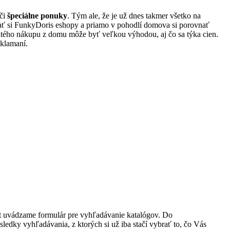
či
špeciálne ponuky
. Tým ale, že je už dnes takmer všetko na
adať si FunkyDoris eshopy a priamo v pohodlí domova si porovnať
tého nákupu z domu môže byť veľkou výhodou, aj čo sa týka cien.
sklamaní.
át uvádzame formulár pre vyhľadávanie katalógov. Do
ledky vyhľadávania, z ktorých si už iba stačí vybrať to, čo Vás