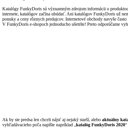
Katalógy FunkyDoris sú významným zdrojom informácii o produktoc
internete, katalógov začína ubúdať. Ani katalógov FunkyDoris už ne
ponuky a ceny rôznych predajcov. Internetové obchody navyše čast
V FunkyDoris e-shopoch jednoducho ušetríte! Preto odporúčame vyhľ
Ak by ste predsa len chceli nájsť aj nejaký starší, alebo
aktuálny kat
vyhľadávacieho poľa napíšte napríklad „
katalóg FunkyDoris 2020
“