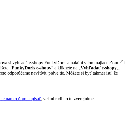
omova si vyhľadá e-shopy FunkyDoris a nakúpi v tom najlacnešom. Či
íšete „
FunkyDoris e-shopy
“ a kliknete na „
Vyhľadať e-shopy
„.
to odporúčame navštíviť práve tie. Môžete si byť takmer istí, že
te nám o ňom napísať
, veľmi radi ho tu zverejníme.