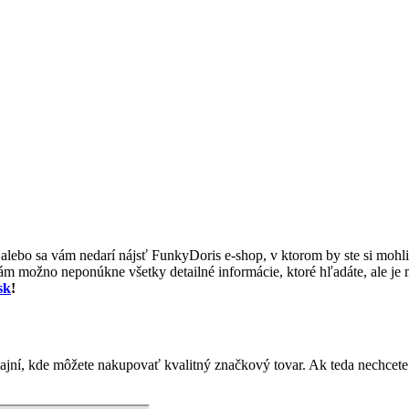
 alebo sa vám nedarí nájsť FunkyDoris e-shop, v ktorom by ste si mohli
m možno neponúkne všetky detailné informácie, ktoré hľadáte, ale je m
sk
!
ajní, kde môžete nakupovať kvalitný značkový tovar. Ak teda nechcete