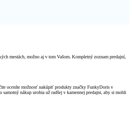
nských mestách, možno aj v tom Vašom. Kompletný zoznam predajní,
čite oceníte možnosť nakúpiť produkty značky FunkyDoris v
, no samotný nákup urobia už radšej v kamennej predajni, aby si mohli