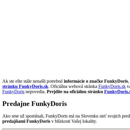
Ak ste ešte stále nenašli potrebné
informácie o značke FunkyDoris
,
stránku FunkyDoris.sk
. Oficiálna webová stránka
FunkyDoris.sk
vá
FunkyDoris
nepovedia.
Prejdite na oficiálnu stránku
FunkyDoris.
Predajne FunkyDoris
Ako sme už spomínali, FunkyDoris má na Slovenku sieť svojich pred
predajňami FunkyDoris
v blízkosti Vašej lokality.