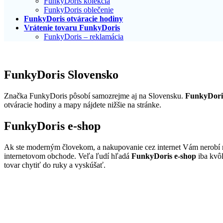
FunkyDoris kolekcia
FunkyDoris oblečenie
FunkyDoris otváracie hodiny
Vrátenie tovaru FunkyDoris
FunkyDoris – reklamácia
FunkyDoris Slovensko
Značka FunkyDoris pôsobí samozrejme aj na Slovensku.
FunkyDori
otváracie hodiny a mapy nájdete nižšie na stránke.
FunkyDoris e-shop
Ak ste moderným človekom, a nakupovanie cez internet Vám nerobí 
internetovom obchode. Veľa ľudí hľadá
FunkyDoris e-shop
iba kvôl
tovar chytiť do ruky a vyskúšať.