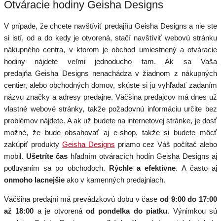
Otváracie hodiny Geisha Designs
V prípade, že chcete navštíviť predajňu Geisha Designs a nie ste
si istí, od a do kedy je otvorená, stačí navštíviť webovú stránku
nákupného centra, v ktorom je obchod umiestnený a otváracie
hodiny nájdete veľmi jednoducho tam. Ak sa Vaša
predajňa Geisha Designs nenachádza v žiadnom z nákupných
centier, alebo obchodných domov, skúste si ju vyhľadať zadaním
názvu značky a adresy predajne. Väčšina predajcov má dnes už
vlastné webové stránky, takže požadovnú informáciu určite bez
problémov nájdete. A ak už budete na internetovej stránke, je dosť
možné, že bude obsahovať aj e-shop, takže si budete môcť
zakúpiť produkty
Geisha Designs
priamo cez Váš počítač alebo
mobil.
Ušetríte čas
hľadním otváracích hodín Geisha Designs aj
potluvaním sa po obchodoch.
Rýchle a efektívne
. A často aj
onmoho lacnejšie
ako v kamenných predajniach.
Väčšina predajní má prevádzkovú dobu v čase
od 9:00 do 17:00
až 18:00
a je otvorená
od pondelka do piatku
. Výnimkou sú