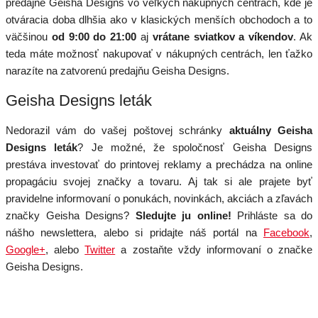
predajne Geisha Designs vo veľkých nákupných centrách, kde je
otváracia doba dlhšia ako v klasických menších obchodoch a to
väčšinou
od 9:00 do 21:00
aj
vrátane sviatkov a víkendov
. Ak
teda máte možnosť nakupovať v nákupných centrách, len ťažko
narazíte na zatvorenú predajňu Geisha Designs.
Geisha Designs leták
Nedorazil vám do vašej poštovej schránky
aktuálny Geisha
Designs leták
? Je možné, že spoločnosť Geisha Designs
prestáva investovať do printovej reklamy a prechádza na online
propagáciu svojej značky a tovaru. Aj tak si ale prajete byť
pravidelne informovaní o ponukách, novinkách, akciách a zľavách
značky Geisha Designs?
Sledujte ju online!
Prihláste sa do
nášho newslettera, alebo si pridajte náš portál na
Facebook
,
Google+
, alebo
Twitter
a zostaňte vždy informovaní o značke
Geisha Designs.