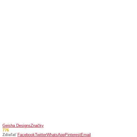
Geisha Designs
Značky
776
Zdieľať
Facebook
Twitter
WhatsApp
Pinterest
Email