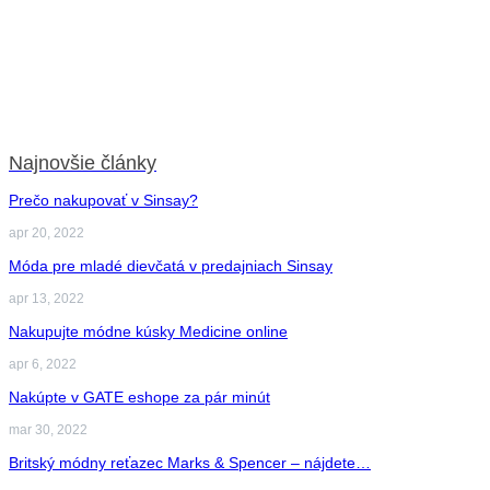
Najnovšie články
Prečo nakupovať v Sinsay?
apr 20, 2022
Móda pre mladé dievčatá v predajniach Sinsay
apr 13, 2022
Nakupujte módne kúsky Medicine online
apr 6, 2022
Nakúpte v GATE eshope za pár minút
mar 30, 2022
Britský módny reťazec Marks & Spencer – nájdete…