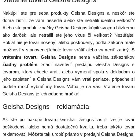
Nakúpili ste pre seba produkty Geisha Designs a neskôr ste
doma zistili, že vám nesedia alebo ste netrafili ideálnu veľkosť?
Alebo ste produkt značky Geisha Designs kúpili svojmu blízkemu
ako darček, ale netrafili ste jeho vkus či veľkosť? Nezúfajte!
Pokiaľ nie je tovar nosený, alebo poškodený, podľa zákona máte
možnosť v stanovenej lehote tovar vrátiť alebo vymeniť za iný.
S
vrátením tovaru Geisha Designs
nemá väčšina zákazníkov
žiadny problém
. Stačí navštíviť predajňu Geisha Designs s
tovarom, ktorý chcete vrátiť alebo vymeniť spolu s dokladom o
jeho zaplatení a Geisha Designs vám vráti peniaze, prípadne si
budete môcť vybrať iný tovar. Voľba je na vás. Vrátenie tovaru
Geisha Designs je jednoducho hračka!
Geisha Designs – reklamácia
Ak ste po nákupe tovaru Geisha Designs zistili, že je tovar
poškodený, alebo nemá dostatočnú kvalitu, treba takýto tovar
reklamovať. Môžete tak urobiť priamo v predajni Geisha Designs,