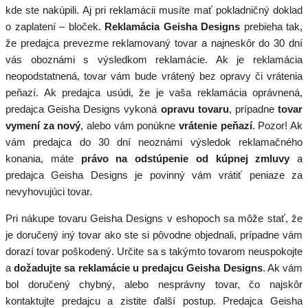
kde ste nakúpili. Aj pri reklamácii musíte mať pokladničný doklad
o zaplatení – bloček.
Reklamácia Geisha Designs
prebieha tak,
že predajca prevezme reklamovaný tovar a najneskôr do 30 dní
vás oboznámi s výsledkom reklamácie. Ak je reklamácia
neopodstatnená, tovar vám bude vrátený bez opravy či vrátenia
peňazí. Ak predajca usúdi, že je vaša reklamácia oprávnená,
predajca Geisha Designs vykoná
opravu tovaru
, prípadne
tovar
vymení za nový
, alebo vám ponúkne
vrátenie peňazí
. Pozor! Ak
vám predajca do 30 dní neoznámi výsledok reklamačného
konania, máte
právo na odstúpenie od kúpnej zmluvy
a
predajca Geisha Designs je povinný vám vrátiť peniaze za
nevyhovujúci tovar.
Pri nákupe tovaru Geisha Designs v eshopoch sa môže stať, že
je doručený iný tovar ako ste si pôvodne objednali, prípadne vám
dorazí tovar poškodený. Určite sa s takýmto tovarom neuspokojte
a
dožadujte sa reklamácie u predajcu Geisha Designs
. Ak vám
bol doručený chybný, alebo nesprávny tovar, čo najskôr
kontaktujte predajcu a zistite ďalší postup. Predajca Geisha