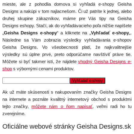
mieste, ale z pohodlia domova si vyhľadá e-shopy Geisha
Designs a nakúpi v tom najlacnešom. Či už patríte k jednej, alebo
druhej skupine zákazníkov, máme pre Vás tipy na Geisha
Designs eshopy. Stačí, ak do vyhľadávacieho poľa nižšie napíšete
„
Geisha Designs e-shopy
“ a kliknete na „
Vyhľadať e-shopy
„.
Následne sa Vám zobrazia výsledky vyhľadávania e-shopov
Geisha Designs. Vo všeobecnosti platí, že najkvalitnejšie
výsledky sú úplne prvé, preto odporúčame navštíviť práve tie.
Môžete si byť takmer istí, že nájdete
vhodný Geisha Designs e-
shop
s výbornými cenami produktov.
Ak už máte skúsenosti s nakupovaním značky Geisha Designs
na internete a poznáte kvalitný internetový obchod s produktmi
tejto značky,
môžete nám o ňom napísať
, veľmi radi ho tu
zverejníme.
Oficiálne webové stránky Geisha Designs.sk