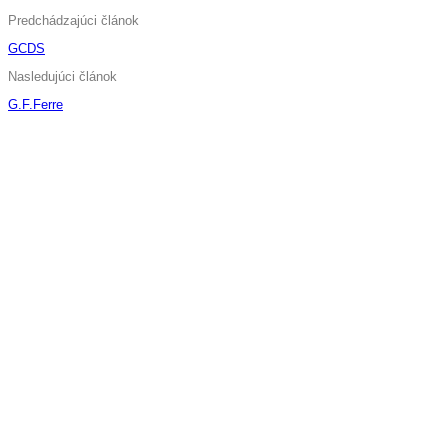
Predchádzajúci článok
GCDS
Nasledujúci článok
G.F.Ferre