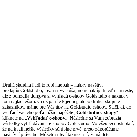
Druhá skupina ľudí to robí naopak – najprv navštívi
predajňu Goldstudio, tovar si vyskúša, no nenakúpi hneď na mieste,
ale z pohodlia domova si vyhľadá e-shopy Goldstudio a nakúpi v
tom najlacnešom. Či už patríte k jednej, alebo druhej skupine
zákazníkov, máme pre Vás tipy na Goldstudio eshopy. Stačí, ak do
vyhľadávacieho poľa nižšie napíšete „
Goldstudio e-shopy
“ a
kliknete na „
Vyhľadať e-shopy
„. Následne sa Vám zobrazia
výsledky vyhľadávania e-shopov Goldstudio. Vo všeobecnosti platí,
že najkvalitnejšie výsledky sú úplne prvé, preto odporúčame
navštíviť práve tie. Môžete si byť takmer istí, že nájdete