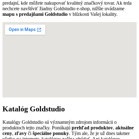
predajní, kde môžete nakupovať kvalitný značkový tovar. Ak teda
nechcete navštíviť žiadny Goldstudio e-shop, nižšie uvádzame
mapu s predajňami Goldstudio
v blízkosti Vašej lokality.
Katalóg Goldstudio
Katalógy Goldstudio sú významným zdrojom informácii o
produktoch tejto značky. Ponúkajú
prehľad produktov
,
aktuálne
ceny
,
zľavy
či
špeciálne ponuky
. Tým ale, že je už dnes takmer
všetko na internete, katalógov začína ubúdať. Ani katalógov