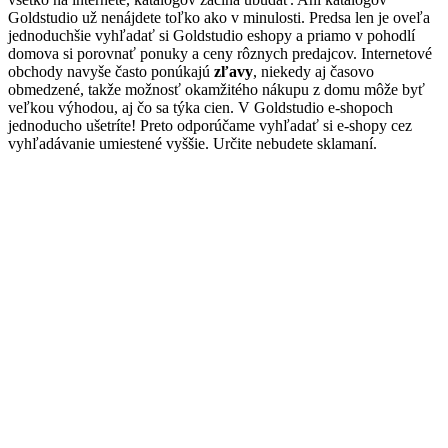
Goldstudio už nenájdete toľko ako v minulosti. Predsa len je oveľa
jednoduchšie vyhľadať si Goldstudio eshopy a priamo v pohodlí
domova si porovnať ponuky a ceny rôznych predajcov. Internetové
obchody navyše často ponúkajú
zľavy
, niekedy aj časovo
obmedzené, takže možnosť okamžitého nákupu z domu môže byť
veľkou výhodou, aj čo sa týka cien. V Goldstudio e-shopoch
jednoducho ušetríte! Preto odporúčame vyhľadať si e-shopy cez
vyhľadávanie umiestené vyššie. Určite nebudete sklamaní.