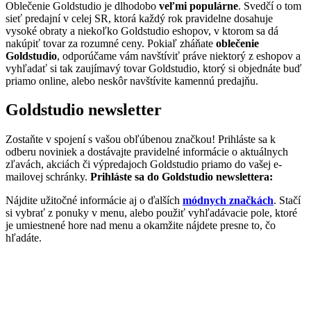
Oblečenie Goldstudio je dlhodobo
veľmi populárne
. Svedčí o tom
sieť predajní v celej SR, ktorá každý rok pravidelne dosahuje
vysoké obraty a niekoľko Goldstudio eshopov, v ktorom sa dá
nakúpiť tovar za rozumné ceny. Pokiaľ zháňate
oblečenie
Goldstudio
, odporúčame vám navštíviť práve niektorý z eshopov a
vyhľadať si tak zaujímavý tovar Goldstudio, ktorý si objednáte buď
priamo online, alebo neskôr navštívite kamennú predajňu.
Goldstudio newsletter
Zostaňte v spojení s vašou obľúbenou značkou! Prihláste sa k
odberu noviniek a dostávajte pravidelné informácie o aktuálnych
zľavách, akciách či výpredajoch Goldstudio priamo do vašej e-
mailovej schránky.
Prihláste sa do Goldstudio newslettera:
Nájdite užitočné informácie aj o ďalších
módnych značkách
. Stačí
si vybrať z ponuky v menu, alebo použiť vyhľadávacie pole, ktoré
je umiestnené hore nad menu a okamžite nájdete presne to, čo
hľadáte.