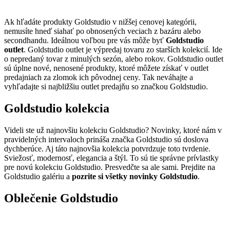
Ak hľadáte produkty Goldstudio v nižšej cenovej kategórii,
nemusíte hneď siahať po obnosených veciach z bazáru alebo
secondhandu. Ideálnou voľbou pre vás môže byť
Goldstudio
outlet
. Goldstudio outlet je výpredaj tovaru zo starších kolekcií. Ide
o nepredaný tovar z minulých sezón, alebo rokov. Goldstudio outlet
sú úplne nové, nenosené produkty, ktoré môžete získať v outlet
predajniach za zlomok ich pôvodnej ceny. Tak neváhajte a
vyhľadajte si najbližšiu outlet predajňu so značkou Goldstudio.
Goldstudio kolekcia
Videli ste už najnovšiu kolekciu Goldstudio? Novinky, ktoré nám v
pravidelných intervaloch prináša značka Goldstudio sú doslova
dychberúce. Aj táto najnovšia kolekcia potvrdzuje toto tvrdenie.
Sviežosť, modernosť, elegancia a štýl. To sú tie správne prívlastky
pre novú kolekciu Goldstudio. Presvedčte sa ale sami. Prejdite na
Goldstudio galériu a
pozrite si všetky novinky Goldstudio
.
Oblečenie Goldstudio