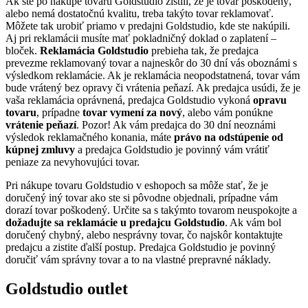
Ak ste po nákupe tovaru Goldstudio zistili, že je tovar poškodený,
alebo nemá dostatočnú kvalitu, treba takýto tovar reklamovať.
Môžete tak urobiť priamo v predajni Goldstudio, kde ste nakúpili.
Aj pri reklamácii musíte mať pokladničný doklad o zaplatení –
bloček.
Reklamácia Goldstudio
prebieha tak, že predajca
prevezme reklamovaný tovar a najneskôr do 30 dní vás oboznámi s
výsledkom reklamácie. Ak je reklamácia neopodstatnená, tovar vám
bude vrátený bez opravy či vrátenia peňazí. Ak predajca usúdi, že je
vaša reklamácia oprávnená, predajca Goldstudio vykoná
opravu
tovaru
, prípadne
tovar vymení za nový
, alebo vám ponúkne
vrátenie peňazí
. Pozor! Ak vám predajca do 30 dní neoznámi
výsledok reklamačného konania, máte
právo na odstúpenie od
kúpnej zmluvy
a predajca Goldstudio je povinný vám vrátiť
peniaze za nevyhovujúci tovar.
Pri nákupe tovaru Goldstudio v eshopoch sa môže stať, že je
doručený iný tovar ako ste si pôvodne objednali, prípadne vám
dorazí tovar poškodený. Určite sa s takýmto tovarom neuspokojte a
dožadujte sa reklamácie u predajcu Goldstudio
. Ak vám bol
doručený chybný, alebo nesprávny tovar, čo najskôr kontaktujte
predajcu a zistite ďalší postup. Predajca Goldstudio je povinný
doručiť vám správny tovar a to na vlastné prepravné náklady.
Goldstudio outlet