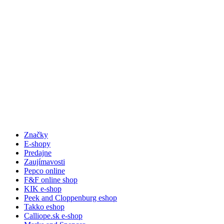
Značky
E-shopy
Predajne
Zaujímavosti
Pepco online
F&F online shop
KIK e-shop
Peek and Cloppenburg eshop
Takko eshop
Calliope.sk e-shop