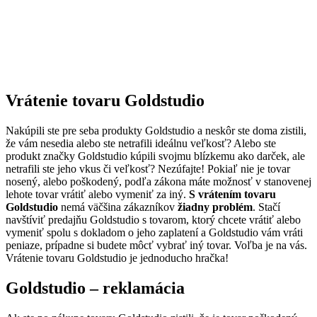
Vrátenie tovaru Goldstudio
Nakúpili ste pre seba produkty Goldstudio a neskôr ste doma zistili,
že vám nesedia alebo ste netrafili ideálnu veľkosť? Alebo ste
produkt značky Goldstudio kúpili svojmu blízkemu ako darček, ale
netrafili ste jeho vkus či veľkosť? Nezúfajte! Pokiaľ nie je tovar
nosený, alebo poškodený, podľa zákona máte možnosť v stanovenej
lehote tovar vrátiť alebo vymeniť za iný.
S vrátením tovaru
Goldstudio
nemá väčšina zákazníkov
žiadny problém
. Stačí
navštíviť predajňu Goldstudio s tovarom, ktorý chcete vrátiť alebo
vymeniť spolu s dokladom o jeho zaplatení a Goldstudio vám vráti
peniaze, prípadne si budete môcť vybrať iný tovar. Voľba je na vás.
Vrátenie tovaru Goldstudio je jednoducho hračka!
Goldstudio – reklamácia