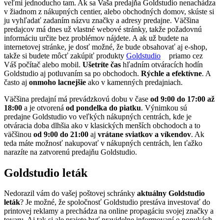
veľmi jednoducho tam. Ak sa Vaša predajňa Goldstudio nenachádza
v žiadnom z nákupných centier, alebo obchodných domov, skúste si
ju vyhľadať zadaním názvu značky a adresy predajne. Väčšina
predajcov má dnes už vlastné webové stránky, takže požadovnú
informáciu určite bez problémov nájdete. A ak už budete na
internetovej stránke, je dosť možné, že bude obsahovať aj e-shop,
takže si budete môcť zakúpiť produkty
Goldstudio
priamo cez
Váš počítač alebo mobil.
Ušetríte čas
hľadním otváracích hodín
Goldstudio aj potluvaním sa po obchodoch.
Rýchle a efektívne
. A
často aj
onmoho lacnejšie
ako v kamenných predajniach.
Väčšina predajní má prevádzkovú dobu v čase
od 9:00 do 17:00 až
18:00
a je otvorená
od pondelka do piatku
. Výnimkou sú
predajne Goldstudio vo veľkých nákupných centrách, kde je
otváracia doba dlhšia ako v klasických menších obchodoch a to
väčšinou
od 9:00 do 21:00
aj
vrátane sviatkov a víkendov
. Ak
teda máte možnosť nakupovať v nákupných centrách, len ťažko
narazíte na zatvorenú predajňu Goldstudio.
Goldstudio leták
Nedorazil vám do vašej poštovej schránky
aktuálny Goldstudio
leták
? Je možné, že spoločnosť Goldstudio prestáva investovať do
printovej reklamy a prechádza na online propagáciu svojej značky a
tovaru. Aj tak si ale prajete byť pravidelne informovaní o ponukách,