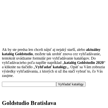
Ak by ste predsa len chceli nájsť aj nejaký starší, alebo
aktuálny
katalóg Goldstudio
, možete tak urobiť znova cez vyhľadávanie,
tentokrát uvádzame formulár pre vyhľadávanie katalógov. Do
vyhľadávacieho poľa napíšte napríklad „
katalóg Goldstudio 2020
“
a kliknite na tlačidlo „
Vyhľadať katalógy
„. Opäť sa Vám zobrazia
výsledky vyhľadávania, z ktorých si už iba stačí vybrať to, čo Vás
zaujme.
Goldstudio Bratislava