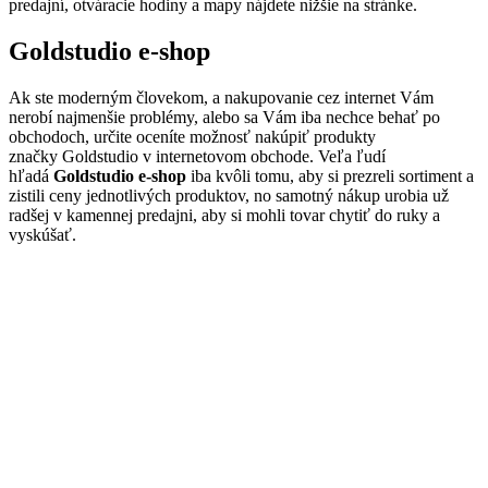
predajní, otváracie hodiny a mapy nájdete nižšie na stránke.
Goldstudio e-shop
Ak ste moderným človekom, a nakupovanie cez internet Vám
nerobí najmenšie problémy, alebo sa Vám iba nechce behať po
obchodoch, určite oceníte možnosť nakúpiť produkty
značky Goldstudio v internetovom obchode. Veľa ľudí
hľadá
Goldstudio e-shop
iba kvôli tomu, aby si prezreli sortiment a
zistili ceny jednotlivých produktov, no samotný nákup urobia už
radšej v kamennej predajni, aby si mohli tovar chytiť do ruky a
vyskúšať.