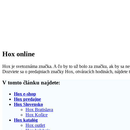
Hox online
Hox je svetoznáma značka. A čo by to už bolo za značku, ak by sa ned
Dozviete sa o predajniach značky Hox, otváracích hodinách, nájdete t
V tomto článku najdete:
Hox e-shop
Hox predajne
Hox Slovensko
Hox Bratislava
Hox Košice
Hox katalóg
Hox outlet