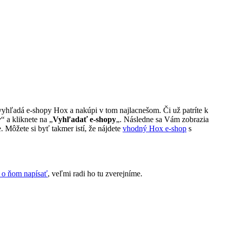
 vyhľadá e-shopy Hox a nakúpi v tom najlacnešom. Či už patríte k
y
“ a kliknete na „
Vyhľadať e-shopy
„. Následne sa Vám zobrazia
 Môžete si byť takmer istí, že nájdete
vhodný Hox e-shop
s
 o ňom napísať
, veľmi radi ho tu zverejníme.