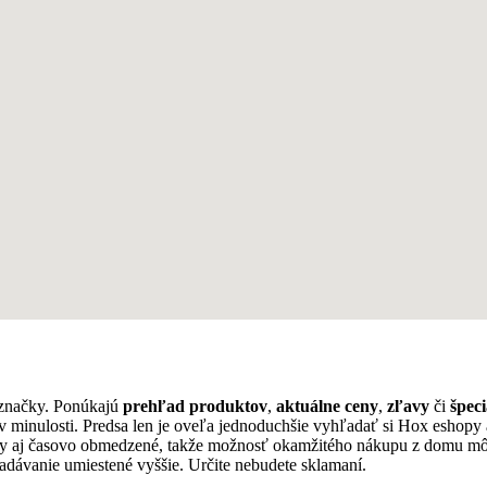
 značky. Ponúkajú
prehľad produktov
,
aktuálne ceny
,
zľavy
či
špec
v minulosti. Predsa len je oveľa jednoduchšie vyhľadať si Hox eshop
dy aj časovo obmedzené, takže možnosť okamžitého nákupu z domu mô
adávanie umiestené vyššie. Určite nebudete sklamaní.