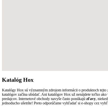
Katalóg Hox
Katalógy Hox sú významným zdrojom informácii o produktoch tejto
katalógov začína ubúdať. Ani katalógov Hox už nenájdete toľko ako 
predajcov. Internetové obchody navyše často ponúkajú
zľavy
, nieke
jednoducho ušetríte! Preto odporúčame vyhľadať si e-shopy cez vyhľ