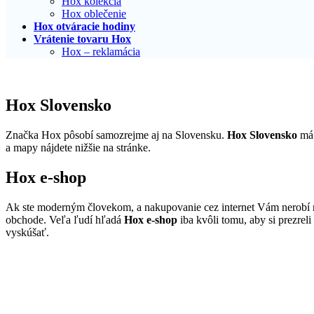
Hox kolekcia
Hox oblečenie
Hox otváracie hodiny
Vrátenie tovaru Hox
Hox – reklamácia
Hox Slovensko
Značka Hox pôsobí samozrejme aj na Slovensku.
Hox Slovensko
má 
a mapy nájdete nižšie na stránke.
Hox e-shop
Ak ste moderným človekom, a nakupovanie cez internet Vám nerobí 
obchode. Veľa ľudí hľadá
Hox e-shop
iba kvôli tomu, aby si prezreli
vyskúšať.