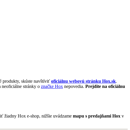
é produkty, skúste navštíviť
oficiálnu webovú stránku Hox.sk
.
 neoficiálne stránky o
značke Hox
nepovedia.
Prejdite na oficiálnu
viť žiadny Hox e-shop, nižšie uvádzame
mapu s predajňami Hox
v