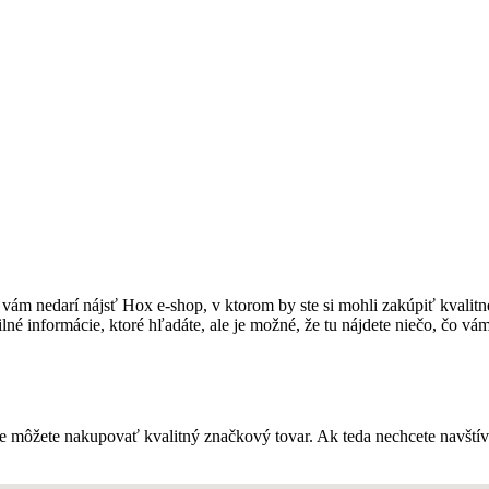
a vám nedarí nájsť Hox e-shop, v ktorom by ste si mohli zakúpiť kvalitn
 informácie, ktoré hľadáte, ale je možné, že tu nájdete niečo, čo vám
e môžete nakupovať kvalitný značkový tovar. Ak teda nechcete navští