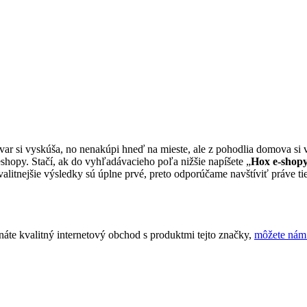
ovar si vyskúša, no nenakúpi hneď na mieste, ale z pohodlia domova si
shopy. Stačí, ak do vyhľadávacieho poľa nižšie napíšete „
Hox e-shop
litnejšie výsledky sú úplne prvé, preto odporúčame navštíviť práve tie.
áte kvalitný internetový obchod s produktmi tejto značky,
môžete nám