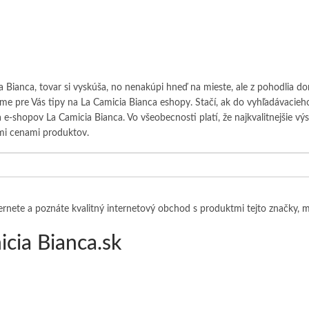
ia Bianca, tovar si vyskúša, no nenakúpi hneď na mieste, ale z pohodlia 
áme pre Vás tipy na La Camicia Bianca eshopy. Stačí, ak do vyhľadávacieho
 e-shopov La Camicia Bianca. Vo všeobecnosti platí, že najkvalitnejšie vý
i cenami produktov.
rnete a poznáte kvalitný internetový obchod s produktmi tejto značky,
m
cia Bianca.sk