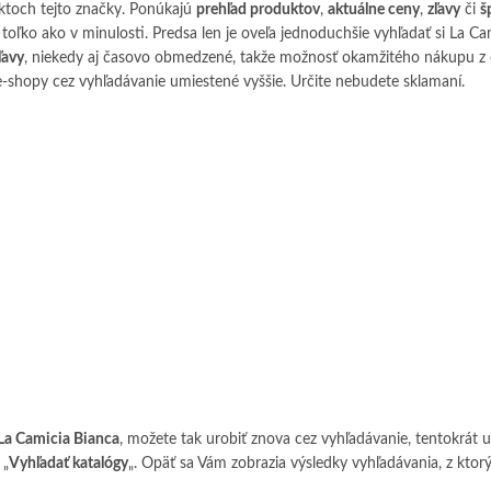
ktoch tejto značky. Ponúkajú
prehľad produktov
,
aktuálne ceny
,
zľavy
či
š
 toľko ako v minulosti. Predsa len je oveľa jednoduchšie vyhľadať si La
ľavy
, niekedy aj časovo obmedzené, takže možnosť okamžitého nákupu z 
-shopy cez vyhľadávanie umiestené vyššie. Určite nebudete sklamaní.
 La Camicia Bianca
, možete tak urobiť znova cez vyhľadávanie, tentokrát
 „
Vyhľadať katalógy
„. Opäť sa Vám zobrazia výsledky vyhľadávania, z ktorýc