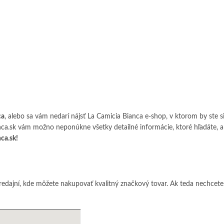
ca
, alebo sa vám nedarí nájsť La Camicia Bianca e-shop, v ktorom by ste si
nca.sk
vám možno neponúkne všetky detailné informácie, ktoré hľadáte, ale
ca.sk
!
redajní, kde môžete nakupovať kvalitný značkový tovar. Ak teda nechcete