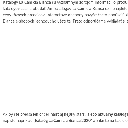
Katalógy La Camicia Bianca sú významným zdrojom informácii o produ
katalógov začína ubúdať. Ani katalógov La Camicia Bianca už nenájdete
ceny rôznych predajcov. Internetové obchody navyše často ponúkajú
z
Bianca e-shopoch jednoducho ušetríte! Preto odporúčame vyhľadať si e
Ak by ste predsa len chceli nájsť aj nejaký starší, alebo
aktuálny katalóg
napíšte napríklad „
katalóg La Camicia Bianca 2020
“ a kliknite na tlačidlo