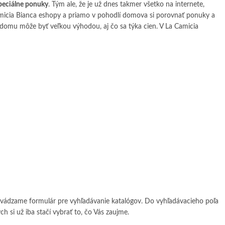
peciálne ponuky
. Tým ale, že je už dnes takmer všetko na internete,
 Camicia Bianca eshopy a priamo v pohodlí domova si porovnať ponuky a
domu môže byť veľkou výhodou, aj čo sa týka cien. V La Camicia
 uvádzame formulár pre vyhľadávanie katalógov. Do vyhľadávacieho poľa
h si už iba stačí vybrať to, čo Vás zaujme.