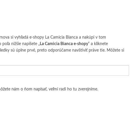
domova si vyhľadá e-shopy La Camicia Bianca a nakúpi v tom
 poľa nižšie napíšete „
La Camicia Bianca e-shopy
“ a kliknete
sledky sú úplne prvé, preto odporúčame navštíviť práve tie. Môžete si
ôžete nám o ňom napísať
, veľmi radi ho tu zverejníme.