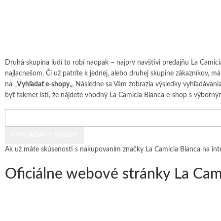
Druhá skupina ľudí to robí naopak – najprv navštívi predajňu La Camic
najlacnešom. Či už patríte k jednej, alebo druhej skupine zákazníkov, m
na „
Vyhľadať e-shopy
„. Následne sa Vám zobrazia výsledky vyhľadávania
byť takmer istí, že nájdete
vhodný La Camicia Bianca e-shop
s výborným
Ak už máte skúsenosti s nakupovaním značky La Camicia Bianca na inte
Oficiálne webové stránky La Cami