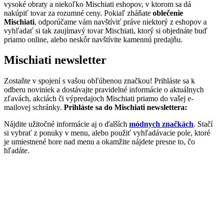
vysoké obraty a niekoľko Mischiati eshopov, v ktorom sa dá
nakúpiť tovar za rozumné ceny. Pokiaľ zháňate
oblečenie
Mischiati
, odporúčame vám navštíviť práve niektorý z eshopov a
vyhľadať si tak zaujímavý tovar Mischiati, ktorý si objednáte buď
priamo online, alebo neskôr navštívite kamennú predajňu.
Mischiati newsletter
Zostaňte v spojení s vašou obľúbenou značkou! Prihláste sa k
odberu noviniek a dostávajte pravidelné informácie o aktuálnych
zľavách, akciách či výpredajoch Mischiati priamo do vašej e-
mailovej schránky.
Prihláste sa do Mischiati newslettera:
Nájdite užitočné informácie aj o ďalších
módnych značkách
. Stačí
si vybrať z ponuky v menu, alebo použiť vyhľadávacie pole, ktoré
je umiestnené hore nad menu a okamžite nájdete presne to, čo
hľadáte.