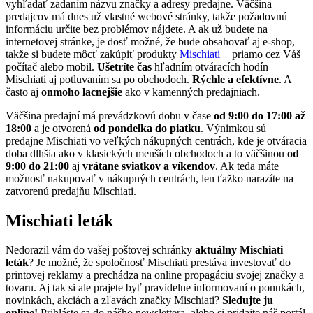
vyhľadať zadaním názvu značky a adresy predajne. Väčšina
predajcov má dnes už vlastné webové stránky, takže požadovnú
informáciu určite bez problémov nájdete. A ak už budete na
internetovej stránke, je dosť možné, že bude obsahovať aj e-shop,
takže si budete môcť zakúpiť produkty
Mischiati
priamo cez Váš
počítač alebo mobil.
Ušetríte čas
hľadním otváracích hodín
Mischiati aj potluvaním sa po obchodoch.
Rýchle a efektívne
. A
často aj
onmoho lacnejšie
ako v kamenných predajniach.
Väčšina predajní má prevádzkovú dobu v čase
od 9:00 do 17:00 až
18:00
a je otvorená
od pondelka do piatku
. Výnimkou sú
predajne Mischiati vo veľkých nákupných centrách, kde je otváracia
doba dlhšia ako v klasických menších obchodoch a to väčšinou
od
9:00 do 21:00
aj
vrátane sviatkov a víkendov
. Ak teda máte
možnosť nakupovať v nákupných centrách, len ťažko narazíte na
zatvorenú predajňu Mischiati.
Mischiati leták
Nedorazil vám do vašej poštovej schránky
aktuálny Mischiati
leták
? Je možné, že spoločnosť Mischiati prestáva investovať do
printovej reklamy a prechádza na online propagáciu svojej značky a
tovaru. Aj tak si ale prajete byť pravidelne informovaní o ponukách,
novinkách, akciách a zľavách značky Mischiati?
Sledujte ju
online!
Prihláste sa do nášho newslettera, alebo si pridajte náš portál