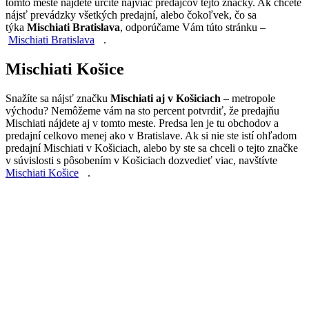
tomto meste nájdete určite najviac predajcov tejto značky. Ak chcete
nájsť prevádzky všetkých predajní, alebo čokoľvek, čo sa
týka
Mischiati Bratislava
, odporúčame Vám túto stránku –
Mischiati Bratislava
.
Mischiati Košice
Snažíte sa nájsť značku
Mischiati aj v Košiciach
– metropole
východu? Nemôžeme vám na sto percent potvrdiť, že predajňu
Mischiati nájdete aj v tomto meste. Predsa len je tu obchodov a
predajní celkovo menej ako v Bratislave. Ak si nie ste istí ohľadom
predajní Mischiati v Košiciach, alebo by ste sa chceli o tejto značke
v súvislosti s pôsobením v Košiciach dozvedieť viac, navštívte
Mischiati Košice
.