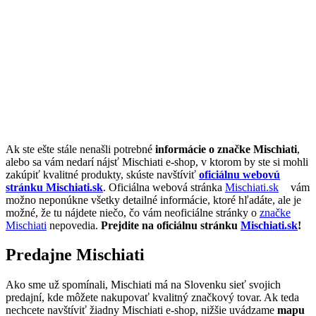
Ak ste ešte stále nenašli potrebné
informácie o značke Mischiati
,
alebo sa vám nedarí nájsť Mischiati e-shop, v ktorom by ste si mohli
zakúpiť kvalitné produkty, skúste navštíviť
oficiálnu webovú
stránku Mischiati.sk
. Oficiálna webová stránka
Mischiati.sk
vám
možno neponúkne všetky detailné informácie, ktoré hľadáte, ale je
možné, že tu nájdete niečo, čo vám neoficiálne stránky o
značke
Mischiati
nepovedia.
Prejdite na oficiálnu stránku
Mischiati.sk
!
Predajne Mischiati
Ako sme už spomínali, Mischiati má na Slovenku sieť svojich
predajní, kde môžete nakupovať kvalitný značkový tovar. Ak teda
nechcete navštíviť žiadny Mischiati e-shop, nižšie uvádzame
mapu