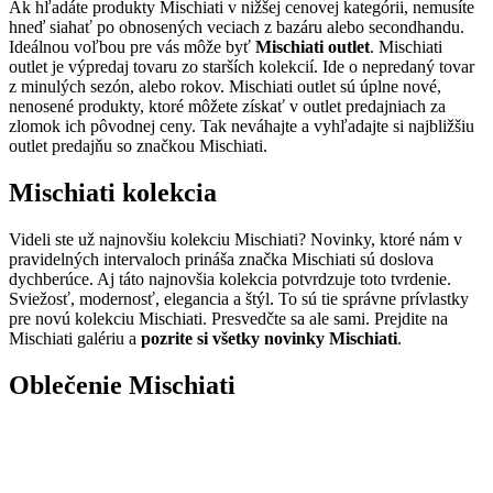
Ak hľadáte produkty Mischiati v nižšej cenovej kategórii, nemusíte
hneď siahať po obnosených veciach z bazáru alebo secondhandu.
Ideálnou voľbou pre vás môže byť
Mischiati outlet
. Mischiati
outlet je výpredaj tovaru zo starších kolekcií. Ide o nepredaný tovar
z minulých sezón, alebo rokov. Mischiati outlet sú úplne nové,
nenosené produkty, ktoré môžete získať v outlet predajniach za
zlomok ich pôvodnej ceny. Tak neváhajte a vyhľadajte si najbližšiu
outlet predajňu so značkou Mischiati.
Mischiati kolekcia
Videli ste už najnovšiu kolekciu Mischiati? Novinky, ktoré nám v
pravidelných intervaloch prináša značka Mischiati sú doslova
dychberúce. Aj táto najnovšia kolekcia potvrdzuje toto tvrdenie.
Sviežosť, modernosť, elegancia a štýl. To sú tie správne prívlastky
pre novú kolekciu Mischiati. Presvedčte sa ale sami. Prejdite na
Mischiati galériu a
pozrite si všetky novinky Mischiati
.
Oblečenie Mischiati