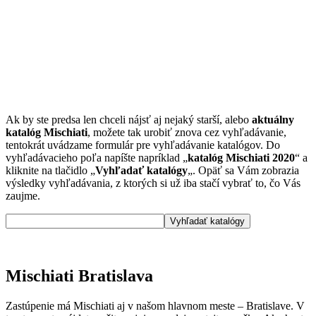
Ak by ste predsa len chceli nájsť aj nejaký starší, alebo
aktuálny
katalóg Mischiati
, možete tak urobiť znova cez vyhľadávanie,
tentokrát uvádzame formulár pre vyhľadávanie katalógov. Do
vyhľadávacieho poľa napíšte napríklad „
katalóg Mischiati 2020
“ a
kliknite na tlačidlo „
Vyhľadať katalógy
„. Opäť sa Vám zobrazia
výsledky vyhľadávania, z ktorých si už iba stačí vybrať to, čo Vás
zaujme.
Mischiati Bratislava
Zastúpenie má Mischiati aj v našom hlavnom meste – Bratislave. V