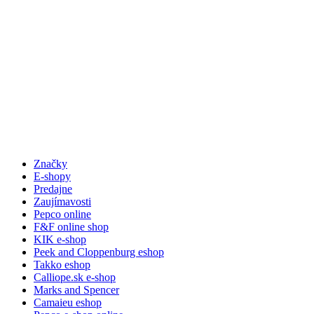
Značky
E-shopy
Predajne
Zaujímavosti
Pepco online
F&F online shop
KIK e-shop
Peek and Cloppenburg eshop
Takko eshop
Calliope.sk e-shop
Marks and Spencer
Camaieu eshop