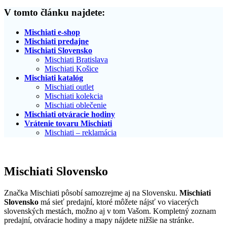
V tomto článku najdete:
Mischiati e-shop
Mischiati predajne
Mischiati Slovensko
Mischiati Bratislava
Mischiati Košice
Mischiati katalóg
Mischiati outlet
Mischiati kolekcia
Mischiati oblečenie
Mischiati otváracie hodiny
Vrátenie tovaru Mischiati
Mischiati – reklamácia
Mischiati Slovensko
Značka Mischiati pôsobí samozrejme aj na Slovensku.
Mischiati
Slovensko
má sieť predajní, ktoré môžete nájsť vo viacerých
slovenských mestách, možno aj v tom Vašom. Kompletný zoznam
predajní, otváracie hodiny a mapy nájdete nižšie na stránke.