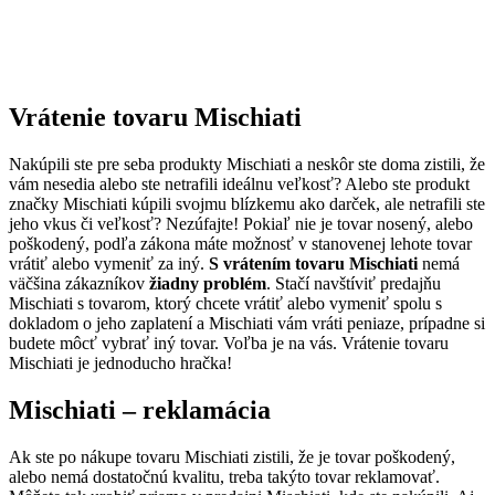
Vrátenie tovaru Mischiati
Nakúpili ste pre seba produkty Mischiati a neskôr ste doma zistili, že
vám nesedia alebo ste netrafili ideálnu veľkosť? Alebo ste produkt
značky Mischiati kúpili svojmu blízkemu ako darček, ale netrafili ste
jeho vkus či veľkosť? Nezúfajte! Pokiaľ nie je tovar nosený, alebo
poškodený, podľa zákona máte možnosť v stanovenej lehote tovar
vrátiť alebo vymeniť za iný.
S vrátením tovaru Mischiati
nemá
väčšina zákazníkov
žiadny problém
. Stačí navštíviť predajňu
Mischiati s tovarom, ktorý chcete vrátiť alebo vymeniť spolu s
dokladom o jeho zaplatení a Mischiati vám vráti peniaze, prípadne si
budete môcť vybrať iný tovar. Voľba je na vás. Vrátenie tovaru
Mischiati je jednoducho hračka!
Mischiati – reklamácia
Ak ste po nákupe tovaru Mischiati zistili, že je tovar poškodený,
alebo nemá dostatočnú kvalitu, treba takýto tovar reklamovať.