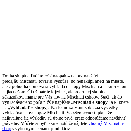
Druhá skupina ľudí to robí naopak – najprv navštívi
predajňu Mischiati, tovar si vyskúša, no nenakúpi hneď na mieste,
ale z pohodlia domova si vyhľadá e-shopy Mischiati a nakúpi v tom
najlacnešom. Či už patríte k jednej, alebo druhej skupine
zákazníkov, máme pre Vás tipy na Mischiati eshopy. Stačí, ak do
vyhľadávacieho poľa nižšie napíšete „
Mischiati e-shopy
“ a kliknete
na „
Vyhľadať e-shopy
„. Následne sa Vám zobrazia výsledky
vyhľadávania e-shopov Mischiati. Vo všeobecnosti platí, že
najkvalitnejšie výsledky sú úplne prvé, preto odporúčame navštíviť
práve tie. Môžete si byť takmer istí, že nájdete
vhodný Mischiati e-
shop
s výbornými cenami produktov.