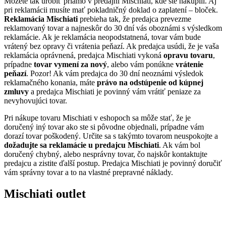
Môžete tak urobiť priamo v predajni Mischiati, kde ste nakúpili. Aj
pri reklamácii musíte mať pokladničný doklad o zaplatení – bloček.
Reklamácia Mischiati
prebieha tak, že predajca prevezme
reklamovaný tovar a najneskôr do 30 dní vás oboznámi s výsledkom
reklamácie. Ak je reklamácia neopodstatnená, tovar vám bude
vrátený bez opravy či vrátenia peňazí. Ak predajca usúdi, že je vaša
reklamácia oprávnená, predajca Mischiati vykoná
opravu tovaru
,
prípadne
tovar vymení za nový
, alebo vám ponúkne
vrátenie
peňazí
. Pozor! Ak vám predajca do 30 dní neoznámi výsledok
reklamačného konania, máte
právo na odstúpenie od kúpnej
zmluvy
a predajca Mischiati je povinný vám vrátiť peniaze za
nevyhovujúci tovar.
Pri nákupe tovaru Mischiati v eshopoch sa môže stať, že je
doručený iný tovar ako ste si pôvodne objednali, prípadne vám
dorazí tovar poškodený. Určite sa s takýmto tovarom neuspokojte a
dožadujte sa reklamácie u predajcu Mischiati
. Ak vám bol
doručený chybný, alebo nesprávny tovar, čo najskôr kontaktujte
predajcu a zistite ďalší postup. Predajca Mischiati je povinný doručiť
vám správny tovar a to na vlastné prepravné náklady.
Mischiati outlet