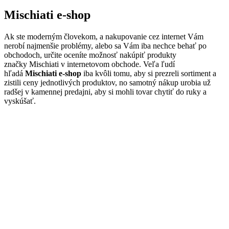
Mischiati e-shop
Ak ste moderným človekom, a nakupovanie cez internet Vám
nerobí najmenšie problémy, alebo sa Vám iba nechce behať po
obchodoch, určite oceníte možnosť nakúpiť produkty
značky Mischiati v internetovom obchode. Veľa ľudí
hľadá
Mischiati e-shop
iba kvôli tomu, aby si prezreli sortiment a
zistili ceny jednotlivých produktov, no samotný nákup urobia už
radšej v kamennej predajni, aby si mohli tovar chytiť do ruky a
vyskúšať.