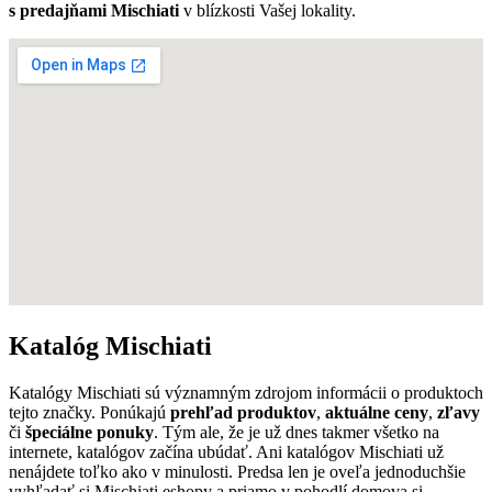
s predajňami Mischiati
v blízkosti Vašej lokality.
Katalóg Mischiati
Katalógy Mischiati sú významným zdrojom informácii o produktoch
tejto značky. Ponúkajú
prehľad produktov
,
aktuálne ceny
,
zľavy
či
špeciálne ponuky
. Tým ale, že je už dnes takmer všetko na
internete, katalógov začína ubúdať. Ani katalógov Mischiati už
nenájdete toľko ako v minulosti. Predsa len je oveľa jednoduchšie
vyhľadať si Mischiati eshopy a priamo v pohodlí domova si