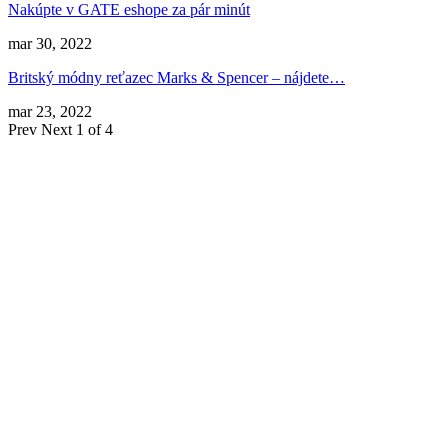
Nakúpte v GATE eshope za pár minút
mar 30, 2022
Britský módny reťazec Marks & Spencer – nájdete…
mar 23, 2022
Prev
Next
1 of 4