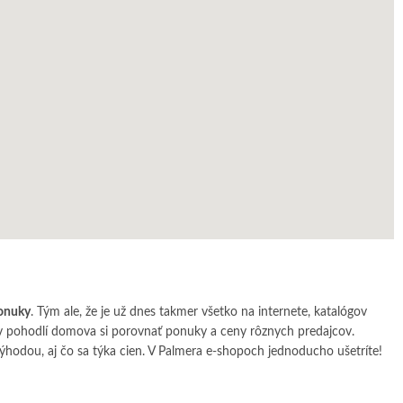
ponuky
. Tým ale, že je už dnes takmer všetko na internete, katalógov
o v pohodlí domova si porovnať ponuky a ceny rôznych predajcov.
odou, aj čo sa týka cien. V Palmera e-shopoch jednoducho ušetríte!