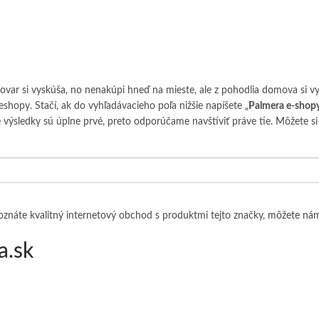
tovar si vyskúša, no nenakúpi hneď na mieste, ale z pohodlia domova si v
shopy. Stačí, ak do vyhľadávacieho poľa nižšie napíšete „
Palmera e-shop
e výsledky sú úplne prvé, preto odporúčame navštíviť práve tie. Môžete si 
znáte kvalitný internetový obchod s produktmi tejto značky,
môžete nám
a.sk