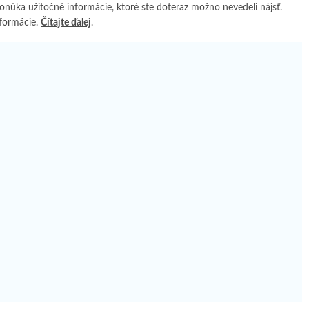
núka užitočné informácie, ktoré ste doteraz možno nevedeli nájsť.
nformácie.
Čítajte ďalej
.