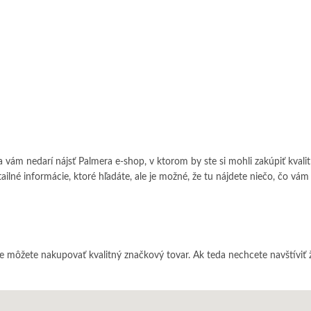
sa vám nedarí nájsť Palmera e-shop, v ktorom by ste si mohli zakúpiť kvali
né informácie, ktoré hľadáte, ale je možné, že tu nájdete niečo, čo vám 
de môžete nakupovať kvalitný značkový tovar. Ak teda nechcete navštíviť