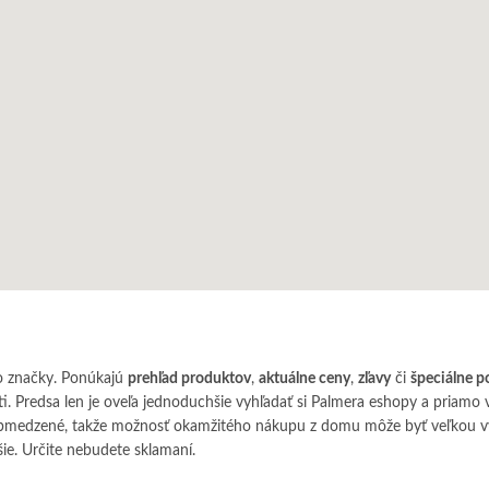
o značky. Ponúkajú
prehľad produktov
,
aktuálne ceny
,
zľavy
či
špeciálne 
ti. Predsa len je oveľa jednoduchšie vyhľadať si Palmera eshopy a priam
obmedzené, takže možnosť okamžitého nákupu z domu môže byť veľkou výh
ie. Určite nebudete sklamaní.