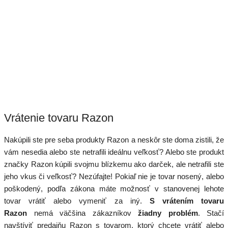
Vrátenie tovaru Razon
Nakúpili ste pre seba produkty Razon a neskôr ste doma zistili, že
vám nesedia alebo ste netrafili ideálnu veľkosť? Alebo ste produkt
značky Razon kúpili svojmu blízkemu ako darček, ale netrafili ste
jeho vkus či veľkosť? Nezúfajte! Pokiaľ nie je tovar nosený, alebo
poškodený, podľa zákona máte možnosť v stanovenej lehote
tovar vrátiť alebo vymeniť za iný.
S vrátením tovaru
Razon
nemá väčšina zákazníkov
žiadny problém
. Stačí
navštíviť predajňu Razon s tovarom, ktorý chcete vrátiť alebo