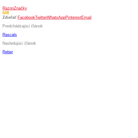
Razon
Značky
608
Zdieľať
Facebook
Twitter
WhatsApp
Pinterest
Email
Predchádzajúci článok
Rascals
Nasledujúci článok
Reber