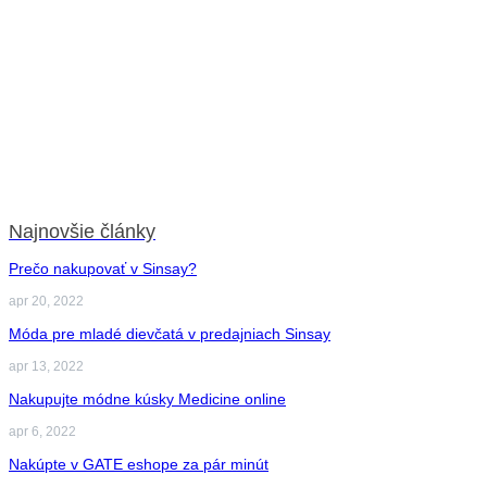
Najnovšie články
Prečo nakupovať v Sinsay?
apr 20, 2022
Móda pre mladé dievčatá v predajniach Sinsay
apr 13, 2022
Nakupujte módne kúsky Medicine online
apr 6, 2022
Nakúpte v GATE eshope za pár minút