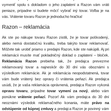
vymeniť spolu s dokladom o jeho zaplatení a Razon vám vráti
peniaze, prípadne si budete môcť vybrať iný tovar. Voľba je na
vás. Vrátenie tovaru Razon je jednoducho hračka!
Razon – reklamácia
Ak ste po nákupe tovaru Razon zistili, že je tovar poškodený,
alebo nemá dostatočnú kvalitu, treba takýto tovar reklamovať.
Môžete tak urobiť priamo v predajni Razon, kde ste nakúpili. Aj pri
reklamácii musíte mať pokladničný doklad o zaplatení – bloček.
Reklamácia Razon
prebieha tak, že predajca prevezme
reklamovaný tovar a najneskôr do 30 dní vás oboznámi s
výsledkom reklamácie. Ak je reklamácia neopodstatnená, tovar
vám bude vrátený bez opravy či vrátenia peňazí. Ak predajca
usúdi, že je vaša reklamácia oprávnená, predajca Razon vykoná
opravu tovaru
, prípadne
tovar vymení za nový
, alebo vám
ponúkne
vrátenie peňazí
. Pozor! Ak vám predajca do 30 dní
neoznámi výsledok reklamačného konania, máte
právo na
odstúpenie od kúpnej zmluvy
a predajca Razon je povinný vám