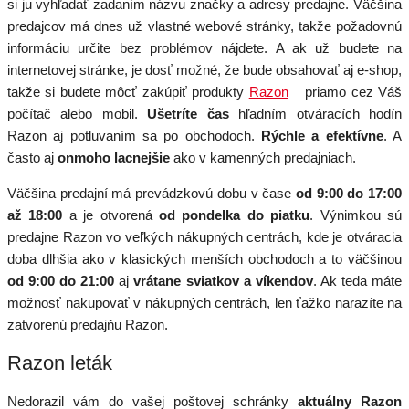
si ju vyhľadať zadaním názvu značky a adresy predajne. Väčšina
predajcov má dnes už vlastné webové stránky, takže požadovnú
informáciu určite bez problémov nájdete. A ak už budete na
internetovej stránke, je dosť možné, že bude obsahovať aj e-shop,
takže si budete môcť zakúpiť produkty
Razon
priamo cez Váš
počítač alebo mobil.
Ušetríte čas
hľadním otváracích hodín
Razon aj potluvaním sa po obchodoch.
Rýchle a efektívne
. A
často aj
onmoho lacnejšie
ako v kamenných predajniach.
Väčšina predajní má prevádzkovú dobu v čase
od 9:00 do 17:00
až 18:00
a je otvorená
od pondelka do piatku
. Výnimkou sú
predajne Razon vo veľkých nákupných centrách, kde je otváracia
doba dlhšia ako v klasických menších obchodoch a to väčšinou
od 9:00 do 21:00
aj
vrátane sviatkov a víkendov
. Ak teda máte
možnosť nakupovať v nákupných centrách, len ťažko narazíte na
zatvorenú predajňu Razon.
Razon leták
Nedorazil vám do vašej poštovej schránky
aktuálny Razon