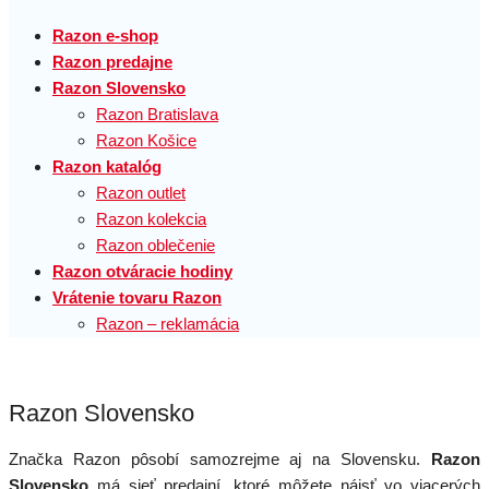
Razon e-shop
Razon predajne
Razon Slovensko
Razon Bratislava
Razon Košice
Razon katalóg
Razon outlet
Razon kolekcia
Razon oblečenie
Razon otváracie hodiny
Vrátenie tovaru Razon
Razon – reklamácia
Razon Slovensko
Značka Razon pôsobí samozrejme aj na Slovensku.
Razon
Slovensko
má sieť predajní, ktoré môžete nájsť vo viacerých