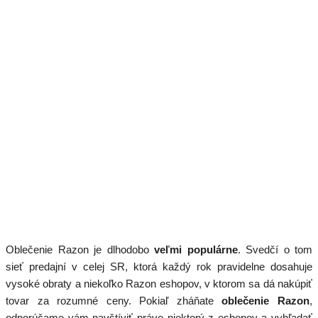
Oblečenie Razon je dlhodobo
veľmi populárne
. Svedčí o tom
sieť predajní v celej SR, ktorá každý rok pravidelne dosahuje
vysoké obraty a niekoľko Razon eshopov, v ktorom sa dá nakúpiť
tovar za rozumné ceny. Pokiaľ zháňate
oblečenie Razon
,
odporúčame vám navštíviť práve niektorý z eshopov a vyhľadať