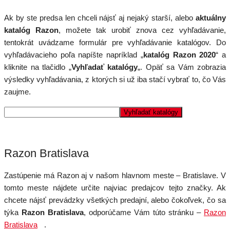
Ak by ste predsa len chceli nájsť aj nejaký starší, alebo
aktuálny
katalóg Razon
, možete tak urobiť znova cez vyhľadávanie,
tentokrát uvádzame formulár pre vyhľadávanie katalógov. Do
vyhľadávacieho poľa napíšte napríklad „
katalóg Razon 2020
“ a
kliknite na tlačidlo „
Vyhľadať katalógy
„. Opäť sa Vám zobrazia
výsledky vyhľadávania, z ktorých si už iba stačí vybrať to, čo Vás
zaujme.
Razon Bratislava
Zastúpenie má Razon aj v našom hlavnom meste – Bratislave. V
tomto meste nájdete určite najviac predajcov tejto značky. Ak
chcete nájsť prevádzky všetkých predajní, alebo čokoľvek, čo sa
týka
Razon Bratislava
, odporúčame Vám túto stránku –
Razon
Bratislava
.