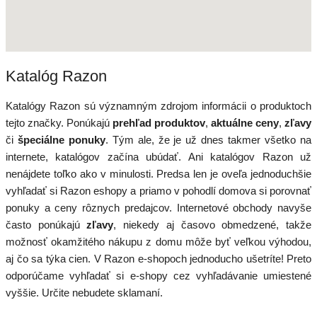
Katalóg Razon
Katalógy Razon sú významným zdrojom informácii o produktoch
tejto značky. Ponúkajú
prehľad produktov
,
aktuálne ceny
,
zľavy
či
špeciálne ponuky
. Tým ale, že je už dnes takmer všetko na
internete, katalógov začína ubúdať. Ani katalógov Razon už
nenájdete toľko ako v minulosti. Predsa len je oveľa jednoduchšie
vyhľadať si Razon eshopy a priamo v pohodlí domova si porovnať
ponuky a ceny rôznych predajcov. Internetové obchody navyše
často ponúkajú
zľavy
, niekedy aj časovo obmedzené, takže
možnosť okamžitého nákupu z domu môže byť veľkou výhodou,
aj čo sa týka cien. V Razon e-shopoch jednoducho ušetríte! Preto
odporúčame vyhľadať si e-shopy cez vyhľadávanie umiestené
vyššie. Určite nebudete sklamaní.