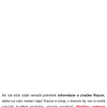
Ak ste ešte stále nenašli potrebné
informácie o značke Razon
,
alebo sa vám nedarí nájsť Razon e-shop, v ktorom by ste si mohli
zakúpiť kvalitné produkty, skúste navštíviť
oficiálnu webovú