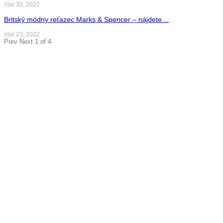
mar 30, 2022
Britský módny reťazec Marks & Spencer – nájdete…
mar 23, 2022
Prev
Next
1 of 4