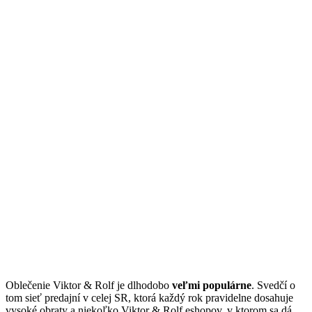
Oblečenie Viktor & Rolf je dlhodobo
veľmi populárne
. Svedčí o
tom sieť predajní v celej SR, ktorá každý rok pravidelne dosahuje
vysoké obraty a niekoľko Viktor & Rolf eshopov, v ktorom sa dá