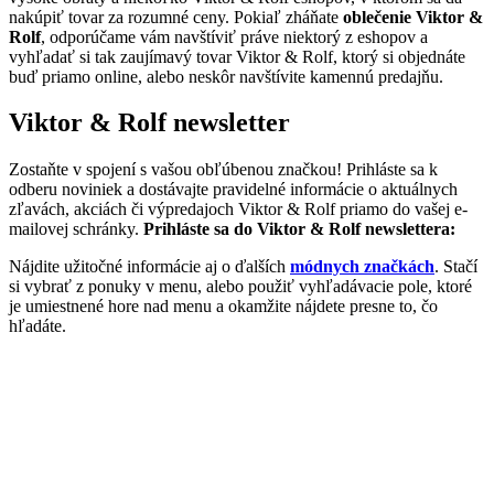
nakúpiť tovar za rozumné ceny. Pokiaľ zháňate
oblečenie Viktor &
Rolf
, odporúčame vám navštíviť práve niektorý z eshopov a
vyhľadať si tak zaujímavý tovar Viktor & Rolf, ktorý si objednáte
buď priamo online, alebo neskôr navštívite kamennú predajňu.
Viktor & Rolf newsletter
Zostaňte v spojení s vašou obľúbenou značkou! Prihláste sa k
odberu noviniek a dostávajte pravidelné informácie o aktuálnych
zľavách, akciách či výpredajoch Viktor & Rolf priamo do vašej e-
mailovej schránky.
Prihláste sa do Viktor & Rolf newslettera:
Nájdite užitočné informácie aj o ďalších
módnych značkách
. Stačí
si vybrať z ponuky v menu, alebo použiť vyhľadávacie pole, ktoré
je umiestnené hore nad menu a okamžite nájdete presne to, čo
hľadáte.