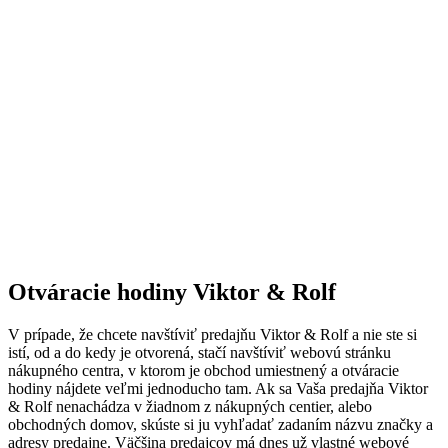
Otváracie hodiny Viktor & Rolf
V prípade, že chcete navštíviť predajňu Viktor & Rolf a nie ste si
istí, od a do kedy je otvorená, stačí navštíviť webovú stránku
nákupného centra, v ktorom je obchod umiestnený a otváracie
hodiny nájdete veľmi jednoducho tam. Ak sa Vaša predajňa Viktor
& Rolf nenachádza v žiadnom z nákupných centier, alebo
obchodných domov, skúste si ju vyhľadať zadaním názvu značky a
adresy predajne. Väčšina predajcov má dnes už vlastné webové