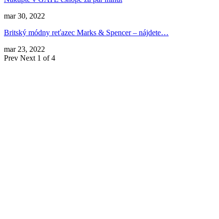
mar 30, 2022
Britský módny reťazec Marks & Spencer – nájdete…
mar 23, 2022
Prev
Next
1 of 4