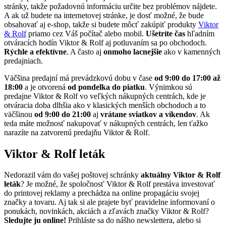
stránky, takže požadovnú informáciu určite bez problémov nájdete.
A ak už budete na internetovej stránke, je dosť možné, že bude
obsahovať aj e-shop, takže si budete môcť zakúpiť produkty
Viktor
& Rolf
priamo cez Váš počítač alebo mobil.
Ušetríte čas
hľadním
otváracích hodín Viktor & Rolf aj potluvaním sa po obchodoch.
Rýchle a efektívne
. A často aj
onmoho lacnejšie
ako v kamenných
predajniach.
Väčšina predajní má prevádzkovú dobu v čase
od 9:00 do 17:00 až
18:00
a je otvorená
od pondelka do piatku
. Výnimkou sú
predajne Viktor & Rolf vo veľkých nákupných centrách, kde je
otváracia doba dlhšia ako v klasických menších obchodoch a to
väčšinou
od 9:00 do 21:00
aj
vrátane sviatkov a víkendov
. Ak
teda máte možnosť nakupovať v nákupných centrách, len ťažko
narazíte na zatvorenú predajňu Viktor & Rolf.
Viktor & Rolf leták
Nedorazil vám do vašej poštovej schránky
aktuálny Viktor & Rolf
leták
? Je možné, že spoločnosť Viktor & Rolf prestáva investovať
do printovej reklamy a prechádza na online propagáciu svojej
značky a tovaru. Aj tak si ale prajete byť pravidelne informovaní o
ponukách, novinkách, akciách a zľavách značky Viktor & Rolf?
Sledujte ju online!
Prihláste sa do nášho newslettera, alebo si