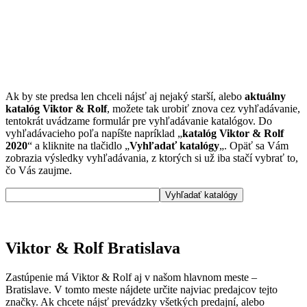
Ak by ste predsa len chceli nájsť aj nejaký starší, alebo
aktuálny
katalóg Viktor & Rolf
, možete tak urobiť znova cez vyhľadávanie,
tentokrát uvádzame formulár pre vyhľadávanie katalógov. Do
vyhľadávacieho poľa napíšte napríklad „
katalóg Viktor & Rolf
2020
“ a kliknite na tlačidlo „
Vyhľadať katalógy
„. Opäť sa Vám
zobrazia výsledky vyhľadávania, z ktorých si už iba stačí vybrať to,
čo Vás zaujme.
Viktor & Rolf Bratislava
Zastúpenie má Viktor & Rolf aj v našom hlavnom meste –
Bratislave. V tomto meste nájdete určite najviac predajcov tejto
značky. Ak chcete nájsť prevádzky všetkých predajní, alebo