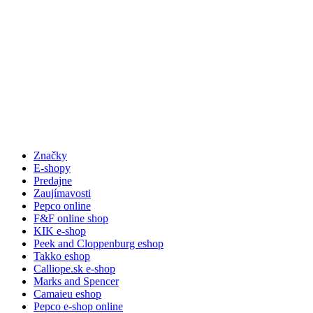
Značky
E-shopy
Predajne
Zaujímavosti
Pepco online
F&F online shop
KIK e-shop
Peek and Cloppenburg eshop
Takko eshop
Calliope.sk e-shop
Marks and Spencer
Camaieu eshop
Pepco e-shop online