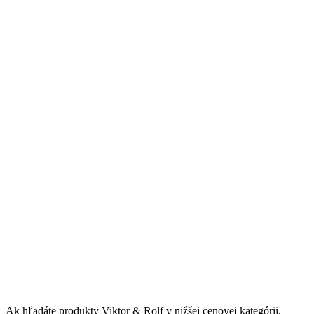
Ak hľadáte produkty Viktor & Rolf v nižšej cenovej kategórii,