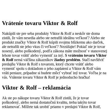
Vrátenie tovaru Viktor & Rolf
Nakúpili ste pre seba produkty Viktor & Rolf a neskôr ste doma
zistili, že vám nesedia alebo ste netrafili ideálnu veľkosť? Alebo ste
produkt značky Viktor & Rolf kúpili svojmu blízkemu ako darček,
ale netrafili ste jeho vkus či veľkosť? Nezúfajte! Pokiaľ nie je tovar
nosený, alebo poškodený, podľa zákona máte možnosť v stanovenej
lehote tovar vrátiť alebo vymeniť za iný.
S vrátením tovaru Viktor
& Rolf
nemá väčšina zákazníkov
žiadny problém
. Stačí navštíviť
predajňu Viktor & Rolf s tovarom, ktorý chcete vrátiť alebo
vymeniť spolu s dokladom o jeho zaplatení a Viktor & Rolf vám
vráti peniaze, prípadne si budete môcť vybrať iný tovar. Voľba je na
vás. Vrátenie tovaru Viktor & Rolf je jednoducho hračka!
Viktor & Rolf – reklamácia
Ak ste po nákupe tovaru Viktor & Rolf zistili, že je tovar
poškodený, alebo nemá dostatočnú kvalitu, treba takýto tovar
reklamovať. Môžete tak urobiť priamo v predajni Viktor & Rolf,