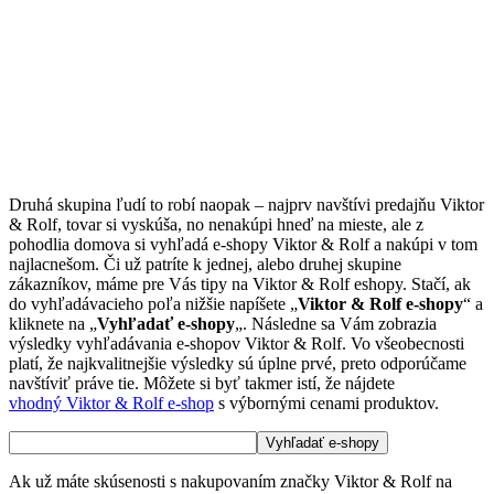
Druhá skupina ľudí to robí naopak – najprv navštívi predajňu Viktor
& Rolf, tovar si vyskúša, no nenakúpi hneď na mieste, ale z
pohodlia domova si vyhľadá e-shopy Viktor & Rolf a nakúpi v tom
najlacnešom. Či už patríte k jednej, alebo druhej skupine
zákazníkov, máme pre Vás tipy na Viktor & Rolf eshopy. Stačí, ak
do vyhľadávacieho poľa nižšie napíšete „
Viktor & Rolf e-shopy
“ a
kliknete na „
Vyhľadať e-shopy
„. Následne sa Vám zobrazia
výsledky vyhľadávania e-shopov Viktor & Rolf. Vo všeobecnosti
platí, že najkvalitnejšie výsledky sú úplne prvé, preto odporúčame
navštíviť práve tie. Môžete si byť takmer istí, že nájdete
vhodný Viktor & Rolf e-shop
s výbornými cenami produktov.
Ak už máte skúsenosti s nakupovaním značky Viktor & Rolf na