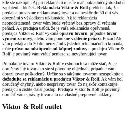
kde ste nakúpili. Aj pri reklamácii musíte mať pokladničný doklad o
zaplatení – bloček.
Reklamácia Viktor & Rolf
prebieha tak, že
predajca prevezme reklamovaný tovar a najneskôr do 30 dní vás
oboznámi s výsledkom reklamácie. Ak je reklamácia
neopodstatnená, tovar vám bude vrátený bez opravy či vrátenia
peňazí. Ak predajca usúdi, že je vaša reklamácia oprávnená,
predajca Viktor & Rolf vykoná
opravu tovaru
, prípadne
tovar
vymení za nový
, alebo vám ponúkne
vrátenie peňazí
. Pozor! Ak
vám predajca do 30 dní neoznámi výsledok reklamačného konania,
máte
právo na odstúpenie od kúpnej zmluvy
a predajca Viktor &
Rolf je povinný vám vrátiť peniaze za nevyhovujúci tovar.
Pri nákupe tovaru Viktor & Rolf v eshopoch sa môže stať, že je
doručený iný tovar ako ste si pôvodne objednali, prípadne vám
dorazí tovar poškodený. Určite sa s takýmto tovarom neuspokojte a
dožadujte sa reklamácie u predajcu Viktor & Rolf
. Ak vám bol
doručený chybný, alebo nesprávny tovar, čo najskôr kontaktujte
predajcu a zistite ďalší postup. Predajca Viktor & Rolf je povinný
doručiť vám správny tovar a to na vlastné prepravné náklady.
Viktor & Rolf outlet