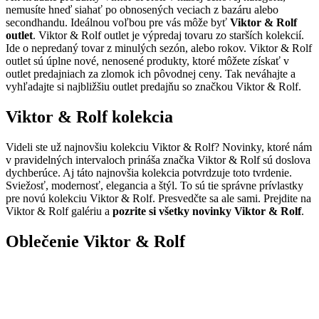
nemusíte hneď siahať po obnosených veciach z bazáru alebo
secondhandu. Ideálnou voľbou pre vás môže byť
Viktor & Rolf
outlet
. Viktor & Rolf outlet je výpredaj tovaru zo starších kolekcií.
Ide o nepredaný tovar z minulých sezón, alebo rokov. Viktor & Rolf
outlet sú úplne nové, nenosené produkty, ktoré môžete získať v
outlet predajniach za zlomok ich pôvodnej ceny. Tak neváhajte a
vyhľadajte si najbližšiu outlet predajňu so značkou Viktor & Rolf.
Viktor & Rolf kolekcia
Videli ste už najnovšiu kolekciu Viktor & Rolf? Novinky, ktoré nám
v pravidelných intervaloch prináša značka Viktor & Rolf sú doslova
dychberúce. Aj táto najnovšia kolekcia potvrdzuje toto tvrdenie.
Sviežosť, modernosť, elegancia a štýl. To sú tie správne prívlastky
pre novú kolekciu Viktor & Rolf. Presvedčte sa ale sami. Prejdite na
Viktor & Rolf galériu a
pozrite si všetky novinky Viktor & Rolf
.
Oblečenie Viktor & Rolf