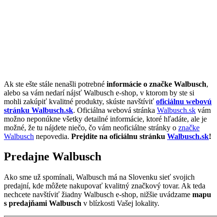
Ak ste ešte stále nenašli potrebné
informácie o značke Walbusch
,
alebo sa vám nedarí nájsť Walbusch e-shop, v ktorom by ste si
mohli zakúpiť kvalitné produkty, skúste navštíviť
oficiálnu webovú
stránku Walbusch.sk
. Oficiálna webová stránka
Walbusch.sk
vám
možno neponúkne všetky detailné informácie, ktoré hľadáte, ale je
možné, že tu nájdete niečo, čo vám neoficiálne stránky o
značke
Walbusch
nepovedia.
Prejdite na oficiálnu stránku
Walbusch.sk
!
Predajne Walbusch
Ako sme už spomínali, Walbusch má na Slovenku sieť svojich
predajní, kde môžete nakupovať kvalitný značkový tovar. Ak teda
nechcete navštíviť žiadny Walbusch e-shop, nižšie uvádzame
mapu
s predajňami Walbusch
v blízkosti Vašej lokality.