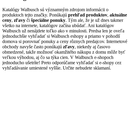
Katalógy Walbusch sú významným zdrojom informácii o
produktoch tejto značky. Ponúkajú
prehľad produktov
,
aktuálne
ceny
,
zľavy
či
špeciálne ponuky
. Tým ale, že je už dnes takmer
všetko na internete, katalógov začína ubúdať. Ani katalógov
Walbusch už nenájdete toľko ako v minulosti. Predsa len je oveľa
jednoduchšie vyhľadať si Walbusch eshopy a priamo v pohodlí
domova si porovnať ponuky a ceny rôznych predajcov. Internetové
obchody navyše často ponúkajú
zľavy
, niekedy aj časovo
obmedzené, takže možnosť okamžitého nákupu z domu môže byť
veľkou výhodou, aj čo sa týka cien. V Walbusch e-shopoch
jednoducho ušetríte! Preto odporúčame vyhľadať si e-shopy cez
vyhľadávanie umiestené vyššie. Určite nebudete sklamaní.