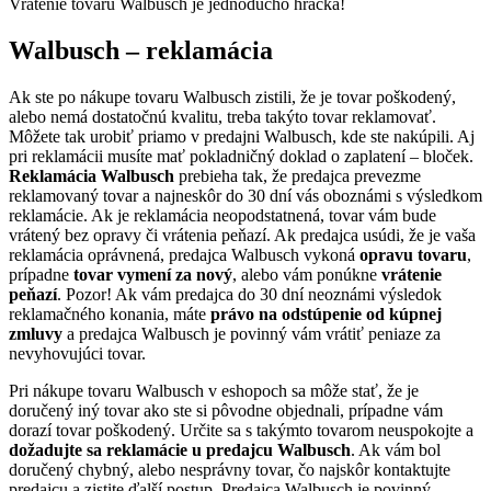
Vrátenie tovaru Walbusch je jednoducho hračka!
Walbusch – reklamácia
Ak ste po nákupe tovaru Walbusch zistili, že je tovar poškodený,
alebo nemá dostatočnú kvalitu, treba takýto tovar reklamovať.
Môžete tak urobiť priamo v predajni Walbusch, kde ste nakúpili. Aj
pri reklamácii musíte mať pokladničný doklad o zaplatení – bloček.
Reklamácia Walbusch
prebieha tak, že predajca prevezme
reklamovaný tovar a najneskôr do 30 dní vás oboznámi s výsledkom
reklamácie. Ak je reklamácia neopodstatnená, tovar vám bude
vrátený bez opravy či vrátenia peňazí. Ak predajca usúdi, že je vaša
reklamácia oprávnená, predajca Walbusch vykoná
opravu tovaru
,
prípadne
tovar vymení za nový
, alebo vám ponúkne
vrátenie
peňazí
. Pozor! Ak vám predajca do 30 dní neoznámi výsledok
reklamačného konania, máte
právo na odstúpenie od kúpnej
zmluvy
a predajca Walbusch je povinný vám vrátiť peniaze za
nevyhovujúci tovar.
Pri nákupe tovaru Walbusch v eshopoch sa môže stať, že je
doručený iný tovar ako ste si pôvodne objednali, prípadne vám
dorazí tovar poškodený. Určite sa s takýmto tovarom neuspokojte a
dožadujte sa reklamácie u predajcu Walbusch
. Ak vám bol
doručený chybný, alebo nesprávny tovar, čo najskôr kontaktujte
predajcu a zistite ďalší postup. Predajca Walbusch je povinný