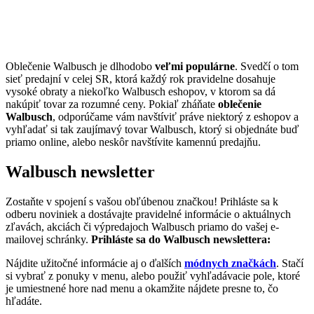
Oblečenie Walbusch je dlhodobo
veľmi populárne
. Svedčí o tom
sieť predajní v celej SR, ktorá každý rok pravidelne dosahuje
vysoké obraty a niekoľko Walbusch eshopov, v ktorom sa dá
nakúpiť tovar za rozumné ceny. Pokiaľ zháňate
oblečenie
Walbusch
, odporúčame vám navštíviť práve niektorý z eshopov a
vyhľadať si tak zaujímavý tovar Walbusch, ktorý si objednáte buď
priamo online, alebo neskôr navštívite kamennú predajňu.
Walbusch newsletter
Zostaňte v spojení s vašou obľúbenou značkou! Prihláste sa k
odberu noviniek a dostávajte pravidelné informácie o aktuálnych
zľavách, akciách či výpredajoch Walbusch priamo do vašej e-
mailovej schránky.
Prihláste sa do Walbusch newslettera:
Nájdite užitočné informácie aj o ďalších
módnych značkách
. Stačí
si vybrať z ponuky v menu, alebo použiť vyhľadávacie pole, ktoré
je umiestnené hore nad menu a okamžite nájdete presne to, čo
hľadáte.