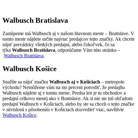
Walbusch Bratislava
Zastúpenie má Walbusch aj v našom hlavnom meste – Bratislave. V
tomto meste nájdete určite najviac predajcov tejto značky. Ak chcete
nájsť prevádzky všetkých predajní, alebo čokoľvek, čo sa
týka
Walbusch Bratislava
, odporúčame Vám túto stránku –
Walbusch Bratislava
.
Walbusch Košice
Snažíte sa nájsť značku
Walbusch aj v Košiciach
– metropole
východu? Nemôžeme vám na sto percent potvrdiť, že predajňu
Walbusch nájdete aj v tomto meste. Predsa len je tu obchodov a
predajní celkovo menej ako v Bratislave. Ak si nie ste istí ohľadom
predajní Walbusch v Košiciach, alebo by ste sa chceli o tejto značke
v súvislosti s pôsobením v Košiciach dozvedieť viac, navštívte
Walbusch Košice
.