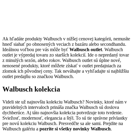
Ak hľadáte produkty Walbusch v nižšej cenovej kategórii, nemusíte
hneď siahať po obnosených veciach z bazáru alebo secondhandu.
Ideálnou voľbou pre vás môže byť
Walbusch outlet
. Walbusch
outlet je výpredaj tovaru zo starších kolekcií. Ide o nepredaný tovar
z minulých sezón, alebo rokov. Walbusch outlet sú úplne nové,
nenosené produkty, ktoré môžete získať v outlet predajniach za
zlomok ich pôvodnej ceny. Tak neváhajte a vyhľadajte si najbližšiu
outlet predajňu so značkou Walbusch.
Walbusch kolekcia
Videli ste už najnovšiu kolekciu Walbusch? Novinky, ktoré nám v
pravidelných intervaloch prináša značka Walbusch sú doslova
dychberúce. Aj táto najnovšia kolekcia potvrdzuje toto tvrdenie.
Sviežosť, modernosť, elegancia a štýl. To sú tie správne prívlastky
pre novú kolekciu Walbusch. Presvedčte sa ale sami. Prejdite na
Walbusch galériu a
pozrite si všetky novinky Walbusch
.