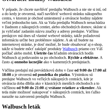
V prípade, že chcete navštíviť predajňu Walbusch a nie ste si istí, od
a do kedy je otvorená, stačí navštíviť webovú stránku nákupného
centra, v ktorom je obchod umiestnený a otváracie hodiny nájdete
veľmi jednoducho tam. Ak sa Vaša predajňa Walbusch nenachádza
v žiadnom z nákupných centier, alebo obchodných domov, skúste si
ju vyhľadať zadaním názvu značky a adresy predajne. Väčšina
predajcov má dnes už vlastné webové stránky, takže požadovnú
informáciu určite bez problémov nájdete. A ak už budete na
internetovej stránke, je dosť možné, že bude obsahovať aj e-shop,
takže si budete môcť zakúpiť produkty
Walbusch
priamo cez Váš
počítač alebo mobil.
Ušetríte čas
hľadním otváracích hodín
Walbusch aj potluvaním sa po obchodoch.
Rýchle a efektívne
. A
často aj
onmoho lacnejšie
ako v kamenných predajniach.
Väčšina predajní má prevádzkovú dobu v čase
od 9:00 do 17:00 až
18:00
a je otvorená
od pondelka do piatku
. Výnimkou sú
predajne Walbusch vo veľkých nákupných centrách, kde je
otváracia doba dlhšia ako v klasických menších obchodoch a to
väčšinou
od 9:00 do 21:00
aj
vrátane sviatkov a víkendov
. Ak
teda máte možnosť nakupovať v nákupných centrách, len ťažko
narazíte na zatvorenú predajňu Walbusch.
Walbusch leták