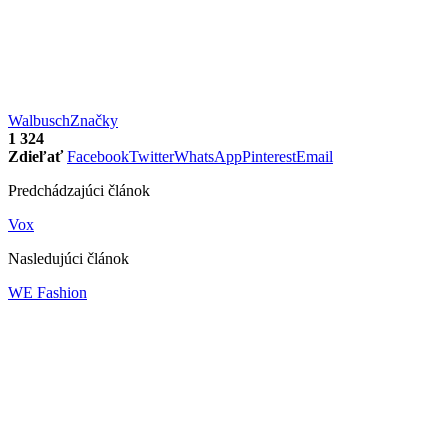
Walbusch
Značky
1 324
Zdieľať
Facebook
Twitter
WhatsApp
Pinterest
Email
Predchádzajúci článok
Vox
Nasledujúci článok
WE Fashion