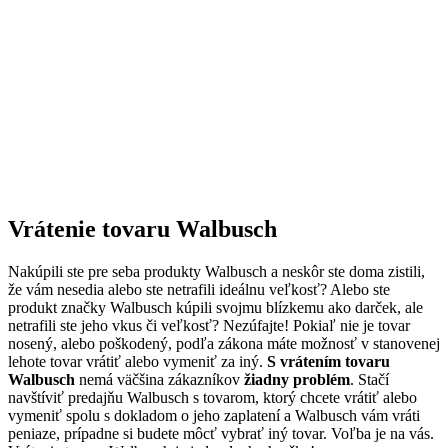
Vrátenie tovaru Walbusch
Nakúpili ste pre seba produkty Walbusch a neskôr ste doma zistili,
že vám nesedia alebo ste netrafili ideálnu veľkosť? Alebo ste
produkt značky Walbusch kúpili svojmu blízkemu ako darček, ale
netrafili ste jeho vkus či veľkosť? Nezúfajte! Pokiaľ nie je tovar
nosený, alebo poškodený, podľa zákona máte možnosť v stanovenej
lehote tovar vrátiť alebo vymeniť za iný.
S vrátením tovaru
Walbusch
nemá väčšina zákazníkov
žiadny problém
. Stačí
navštíviť predajňu Walbusch s tovarom, ktorý chcete vrátiť alebo
vymeniť spolu s dokladom o jeho zaplatení a Walbusch vám vráti
peniaze, prípadne si budete môcť vybrať iný tovar. Voľba je na vás.