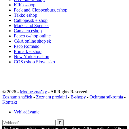
KIK e-shop
Peek and Cloppenburg eshop
Takko eshop
Calliope.sk e-shop
Marks and Spencer
Camaieu eshop
Pepco e-shop online
C&A online shop sk
Paco Romano
Primark e-shop
New Yorker e-shop
COS eshop Slovensko
© 2026 -
Módne značky
- All Rights Reserved.
Zoznam značiek
-
Zoznam predajní
-
E-shopy
-
Ochrana súkromia
-
Kontakt
Vyhľadávanie
Používame cookies aby sme pre vás zabezpečili ten najlepší zážitok