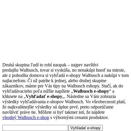
Druhá skupina ľudí to robí naopak – najprv navštívi
predajňu Walbusch, tovar si vyskúša, no nenakúpi hneď na mieste,
ale z pohodlia domova si vyhľadá e-shopy Walbusch a nakúpi v tom
najlacnešom. Či už patríte k jednej, alebo druhej skupine
zákazníkov, máme pre Vás tipy na Walbusch eshopy. Stačí, ak do
vyhľadávacieho poľa nižšie napíšete „
Walbusch e-shopy
“ a
kliknete na „
Vyhľadať e-shopy
„. Následne sa Vám zobrazia
výsledky vyhľadávania e-shopov Walbusch. Vo všeobecnosti platí,
že najkvalitnejšie výsledky sú úplne prvé, preto odporúčame
navštíviť práve tie. Môžete si byť takmer istí, že nájdete
vhodný Walbusch e-shop
s výbornými cenami produktov.