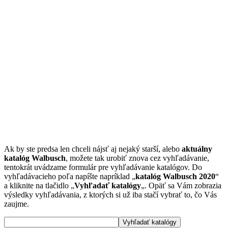
Ak by ste predsa len chceli nájsť aj nejaký starší, alebo
aktuálny
katalóg Walbusch
, možete tak urobiť znova cez vyhľadávanie,
tentokrát uvádzame formulár pre vyhľadávanie katalógov. Do
vyhľadávacieho poľa napíšte napríklad „
katalóg Walbusch 2020
“
a kliknite na tlačidlo „
Vyhľadať katalógy
„. Opäť sa Vám zobrazia
výsledky vyhľadávania, z ktorých si už iba stačí vybrať to, čo Vás
zaujme.