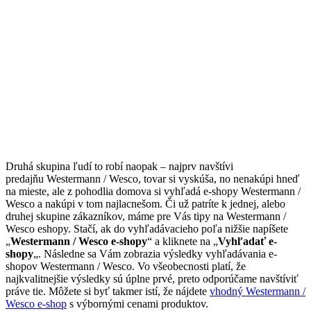
Druhá skupina ľudí to robí naopak – najprv navštívi
predajňu Westermann / Wesco, tovar si vyskúša, no nenakúpi hneď
na mieste, ale z pohodlia domova si vyhľadá e-shopy Westermann /
Wesco a nakúpi v tom najlacnešom. Či už patríte k jednej, alebo
druhej skupine zákazníkov, máme pre Vás tipy na Westermann /
Wesco eshopy. Stačí, ak do vyhľadávacieho poľa nižšie napíšete
„
Westermann / Wesco e-shopy
“ a kliknete na „
Vyhľadať e-
shopy
„. Následne sa Vám zobrazia výsledky vyhľadávania e-
shopov Westermann / Wesco. Vo všeobecnosti platí, že
najkvalitnejšie výsledky sú úplne prvé, preto odporúčame navštíviť
práve tie. Môžete si byť takmer istí, že nájdete
vhodný Westermann /
Wesco e-shop
s výbornými cenami produktov.