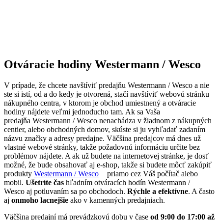
Otváracie hodiny Westermann / Wesco
V prípade, že chcete navštíviť predajňu Westermann / Wesco a nie
ste si istí, od a do kedy je otvorená, stačí navštíviť webovú stránku
nákupného centra, v ktorom je obchod umiestnený a otváracie
hodiny nájdete veľmi jednoducho tam. Ak sa Vaša
predajňa Westermann / Wesco nenachádza v žiadnom z nákupných
centier, alebo obchodných domov, skúste si ju vyhľadať zadaním
názvu značky a adresy predajne. Väčšina predajcov má dnes už
vlastné webové stránky, takže požadovnú informáciu určite bez
problémov nájdete. A ak už budete na internetovej stránke, je dosť
možné, že bude obsahovať aj e-shop, takže si budete môcť zakúpiť
produkty
Westermann / Wesco
priamo cez Váš počítač alebo
mobil.
Ušetríte čas
hľadním otváracích hodín Westermann /
Wesco aj potluvaním sa po obchodoch.
Rýchle a efektívne
. A často
aj
onmoho lacnejšie
ako v kamenných predajniach.
Väčšina predajní má prevádzkovú dobu v čase
od 9:00 do 17:00 až