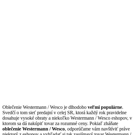
Oblečenie Westermann / Wesco je dlhodobo
veľmi populárne
.
Svedčí o tom sieť predajní v celej SR, ktorá každý rok pravidelne
dosahuje vysoké obraty a niekoľko Westermann / Wesco eshopov, v
ktorom sa dá nakúpiť tovar za rozumné ceny. Pokiaľ zháňate
oblečenie Westermann / Wesco
, odporúčame vám navštíviť práve
niektorý z eshopov a vyhľadať si tak zaujímavý tovar Westermann /