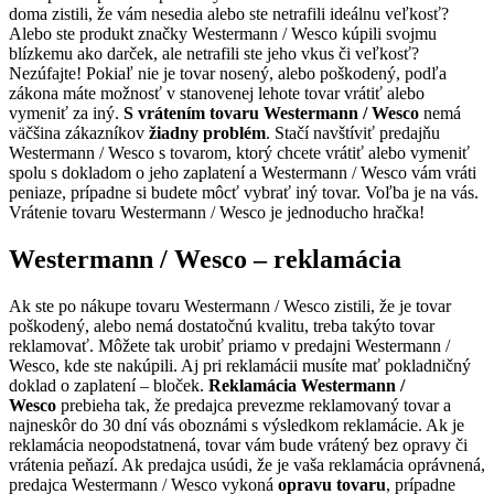
doma zistili, že vám nesedia alebo ste netrafili ideálnu veľkosť?
Alebo ste produkt značky Westermann / Wesco kúpili svojmu
blízkemu ako darček, ale netrafili ste jeho vkus či veľkosť?
Nezúfajte! Pokiaľ nie je tovar nosený, alebo poškodený, podľa
zákona máte možnosť v stanovenej lehote tovar vrátiť alebo
vymeniť za iný.
S vrátením tovaru Westermann / Wesco
nemá
väčšina zákazníkov
žiadny problém
. Stačí navštíviť predajňu
Westermann / Wesco s tovarom, ktorý chcete vrátiť alebo vymeniť
spolu s dokladom o jeho zaplatení a Westermann / Wesco vám vráti
peniaze, prípadne si budete môcť vybrať iný tovar. Voľba je na vás.
Vrátenie tovaru Westermann / Wesco je jednoducho hračka!
Westermann / Wesco – reklamácia
Ak ste po nákupe tovaru Westermann / Wesco zistili, že je tovar
poškodený, alebo nemá dostatočnú kvalitu, treba takýto tovar
reklamovať. Môžete tak urobiť priamo v predajni Westermann /
Wesco, kde ste nakúpili. Aj pri reklamácii musíte mať pokladničný
doklad o zaplatení – bloček.
Reklamácia Westermann /
Wesco
prebieha tak, že predajca prevezme reklamovaný tovar a
najneskôr do 30 dní vás oboznámi s výsledkom reklamácie. Ak je
reklamácia neopodstatnená, tovar vám bude vrátený bez opravy či
vrátenia peňazí. Ak predajca usúdi, že je vaša reklamácia oprávnená,
predajca Westermann / Wesco vykoná
opravu tovaru
, prípadne