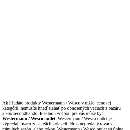
Ak hľadáte produkty Westermann / Wesco v nižšej cenovej
kategórii, nemusíte hneď siahať po obnosených veciach z bazáru
alebo secondhandu. Ideálnou voľbou pre vás môže byť
Westermann / Wesco outlet
. Westermann / Wesco outlet je
výpredaj tovaru zo starších kolekcií. Ide o nepredaný tovar z
minulých sezón, alebo rokov. Westermann / Wesco outlet sú úplne