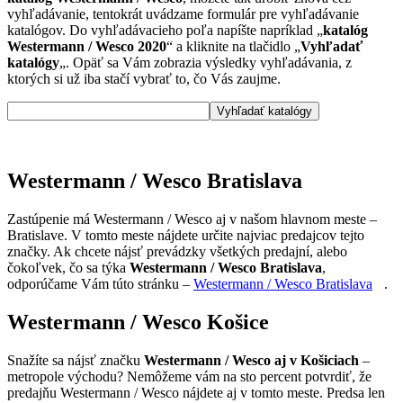
vyhľadávanie, tentokrát uvádzame formulár pre vyhľadávanie
katalógov. Do vyhľadávacieho poľa napíšte napríklad „
katalóg
Westermann / Wesco 2020
“ a kliknite na tlačidlo „
Vyhľadať
katalógy
„. Opäť sa Vám zobrazia výsledky vyhľadávania, z
ktorých si už iba stačí vybrať to, čo Vás zaujme.
Westermann / Wesco Bratislava
Zastúpenie má Westermann / Wesco aj v našom hlavnom meste –
Bratislave. V tomto meste nájdete určite najviac predajcov tejto
značky. Ak chcete nájsť prevádzky všetkých predajní, alebo
čokoľvek, čo sa týka
Westermann / Wesco Bratislava
,
odporúčame Vám túto stránku –
Westermann / Wesco Bratislava
.
Westermann / Wesco Košice
Snažíte sa nájsť značku
Westermann / Wesco aj v Košiciach
–
metropole východu? Nemôžeme vám na sto percent potvrdiť, že
predajňu Westermann / Wesco nájdete aj v tomto meste. Predsa len