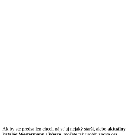
Ak by ste predsa len chceli nájsť aj nejaký starší, alebo
aktuálny
katalóg Westermann / Wesco
, možete tak urobiť znova cez