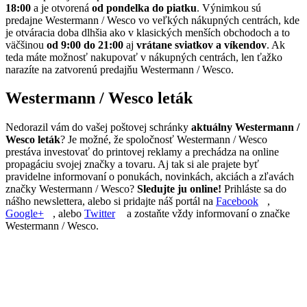
18:00
a je otvorená
od pondelka do piatku
. Výnimkou sú
predajne Westermann / Wesco vo veľkých nákupných centrách, kde
je otváracia doba dlhšia ako v klasických menších obchodoch a to
väčšinou
od 9:00 do 21:00
aj
vrátane sviatkov a víkendov
. Ak
teda máte možnosť nakupovať v nákupných centrách, len ťažko
narazíte na zatvorenú predajňu Westermann / Wesco.
Westermann / Wesco leták
Nedorazil vám do vašej poštovej schránky
aktuálny Westermann /
Wesco leták
? Je možné, že spoločnosť Westermann / Wesco
prestáva investovať do printovej reklamy a prechádza na online
propagáciu svojej značky a tovaru. Aj tak si ale prajete byť
pravidelne informovaní o ponukách, novinkách, akciách a zľavách
značky Westermann / Wesco?
Sledujte ju online!
Prihláste sa do
nášho newslettera, alebo si pridajte náš portál na
Facebook
,
Google+
, alebo
Twitter
a zostaňte vždy informovaní o značke
Westermann / Wesco.