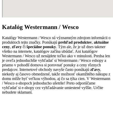
Katalóg Westermann / Wesco
Katalógy Westermann / Wesco sú významným zdrojom informácii o
produktoch tejto značky. Ponúkajú
prehľad produktov
,
aktuálne
ceny
,
zľavy
či
špeciálne ponuky
. Tým ale, že je už dnes takmer
všetko na internete, katalógov začína ubúdať. Ani katalógov
Westermann / Wesco už nenájdete toľko ako v minulosti. Predsa len
je oveľa jednoduchšie vyhľadať si Westermann / Wesco eshopy a
priamo v pohodlí domova si porovnať ponuky a ceny rôznych
predajcov. Internetové obchody navyše často ponúkajú
zľavy
,
niekedy aj časovo obmedzené, takže možnosť okamžitého nákupu z
domu môže byť veľkou výhodou, aj čo sa týka cien. V Westermann
/ Wesco e-shopoch jednoducho ušetríte! Preto odporúčame
vyhľadať si e-shopy cez vyhľadávanie umiestené vyššie. Určite
nebudete sklamaní.