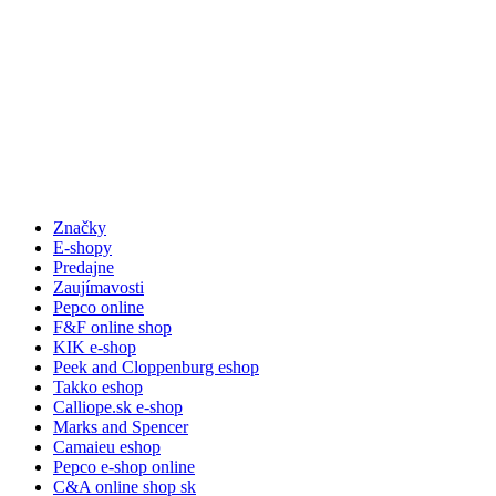
Značky
E-shopy
Predajne
Zaujímavosti
Pepco online
F&F online shop
KIK e-shop
Peek and Cloppenburg eshop
Takko eshop
Calliope.sk e-shop
Marks and Spencer
Camaieu eshop
Pepco e-shop online
C&A online shop sk