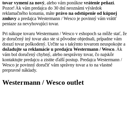
tovar vymení za nový
, alebo vám ponúkne
vrátenie peňazí
.
Pozor! Ak vám predajca do 30 dní neoznámi výsledok
reklamačného konania, máte
právo na odstúpenie od kúpnej
zmluvy
a predajca Westermann / Wesco je povinný vám vrátiť
peniaze za nevyhovujúci tovar.
Pri nákupe tovaru Westermann / Wesco v eshopoch sa môže stať, že
je doručený iný tovar ako ste si pôvodne objednali, prípadne vám
dorazí tovar poškodený. Určite sa s takýmto tovarom neuspokojte a
dožadujte sa reklamácie u predajcu Westermann / Wesco
. Ak
vám bol doručený chybný, alebo nesprávny tovar, čo najskôr
kontaktujte predajcu a zistite ďalší postup. Predajca Westermann /
Wesco je povinný doručiť vám správny tovar a to na vlastné
prepravné náklady.
Westermann / Wesco outlet