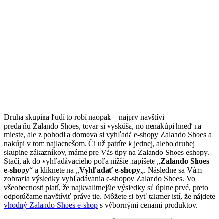
Druhá skupina ľudí to robí naopak – najprv navštívi
predajňu Zalando Shoes, tovar si vyskúša, no nenakúpi hneď na
mieste, ale z pohodlia domova si vyhľadá e-shopy Zalando Shoes a
nakúpi v tom najlacnešom. Či už patríte k jednej, alebo druhej
skupine zákazníkov, máme pre Vás tipy na Zalando Shoes eshopy.
Stačí, ak do vyhľadávacieho poľa nižšie napíšete „
Zalando Shoes
e-shopy
“ a kliknete na „
Vyhľadať e-shopy
„. Následne sa Vám
zobrazia výsledky vyhľadávania e-shopov Zalando Shoes. Vo
všeobecnosti platí, že najkvalitnejšie výsledky sú úplne prvé, preto
odporúčame navštíviť práve tie. Môžete si byť takmer istí, že nájdete
vhodný Zalando Shoes e-shop
s výbornými cenami produktov.