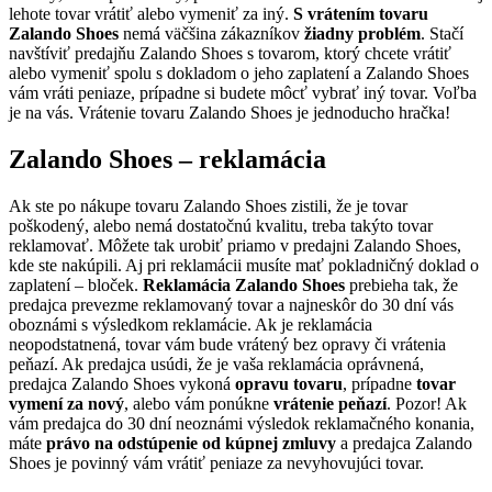
lehote tovar vrátiť alebo vymeniť za iný.
S vrátením tovaru
Zalando Shoes
nemá väčšina zákazníkov
žiadny problém
. Stačí
navštíviť predajňu Zalando Shoes s tovarom, ktorý chcete vrátiť
alebo vymeniť spolu s dokladom o jeho zaplatení a Zalando Shoes
vám vráti peniaze, prípadne si budete môcť vybrať iný tovar. Voľba
je na vás. Vrátenie tovaru Zalando Shoes je jednoducho hračka!
Zalando Shoes – reklamácia
Ak ste po nákupe tovaru Zalando Shoes zistili, že je tovar
poškodený, alebo nemá dostatočnú kvalitu, treba takýto tovar
reklamovať. Môžete tak urobiť priamo v predajni Zalando Shoes,
kde ste nakúpili. Aj pri reklamácii musíte mať pokladničný doklad o
zaplatení – bloček.
Reklamácia Zalando Shoes
prebieha tak, že
predajca prevezme reklamovaný tovar a najneskôr do 30 dní vás
oboznámi s výsledkom reklamácie. Ak je reklamácia
neopodstatnená, tovar vám bude vrátený bez opravy či vrátenia
peňazí. Ak predajca usúdi, že je vaša reklamácia oprávnená,
predajca Zalando Shoes vykoná
opravu tovaru
, prípadne
tovar
vymení za nový
, alebo vám ponúkne
vrátenie peňazí
. Pozor! Ak
vám predajca do 30 dní neoznámi výsledok reklamačného konania,
máte
právo na odstúpenie od kúpnej zmluvy
a predajca Zalando
Shoes je povinný vám vrátiť peniaze za nevyhovujúci tovar.