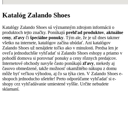
Katalóg Zalando Shoes
Katalógy Zalando Shoes sú významným zdrojom informácii o
produktoch tejto značky. Ponúkajú
prehľad produktov
,
aktuálne
ceny
,
zľavy
či
špeciálne ponuky
. Tým ale, že je už dnes takmer
všetko na internete, katalógov začína ubúdať. Ani katalógov
Zalando Shoes už nenájdete toľko ako v minulosti. Predsa len je
oveľa jednoduchšie vyhľadať si Zalando Shoes eshopy a priamo v
pohodlí domova si porovnať ponuky a ceny rôznych predajcov.
Internetové obchody navyše často ponúkajú
zľavy
, niekedy aj
časovo obmedzené, takže možnosť okamžitého nákupu z domu
môže byť veľkou výhodou, aj čo sa týka cien. V Zalando Shoes e-
shopoch jednoducho ušetríte! Preto odporúčame vyhľadať si e-
shopy cez vyhľadávanie umiestené vyššie. Určite nebudete
sklamaní.