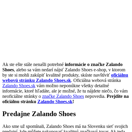
Ak ste ešte stále nenašli potrebné
informácie o značke Zalando
Shoes
, alebo sa vám nedarí nájsť Zalando Shoes e-shop, v ktorom
by ste si mohli zakúpiť kvalitné produkty, skúste navštíviť
oficiálnu
webovú stránku Zalando Shoes.sk
. Oficiálna webová stránka
Zalando Shoes.sk
vám možno neponúkne všetky detailné
informácie, ktoré hľadáte, ale je možné, že tu nájdete niečo, čo vám
neoficiálne stránky o
značke Zalando Shoes
nepovedia.
Prejdite na
oficiálnu stránku
Zalando Shoes.sk
!
Predajne Zalando Shoes
Ako sme už spomínali, Zalando Shoes má na Slovenku sieť svojich
predajní, kde môžete nakupovať kvalitný značkový tovar. Ak teda