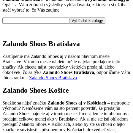
Opäť sa Vám zobrazia výsledky vyhľadávania, z ktorých si už iba
stačí vybrať to, čo Vás zaujme.
Zalando Shoes Bratislava
Zastúpenie má Zalando Shoes aj v našom hlavnom meste –
Bratislave. V tomto meste nájdete určite najviac predajcov tejto
značky. Ak chcete nájsť prevádzky všetkých predajní, alebo
čokoľvek, čo sa týka
Zalando Shoes Bratislava
, odporúčame Vám
túto stránku –
Zalando Shoes Bratislava
.
Zalando Shoes Košice
Snažíte sa nájsť značku
Zalando Shoes aj v Košiciach
– metropole
východu? Nemôžeme vám na sto percent potvrdiť, že predajňu
Zalando Shoes nájdete aj v tomto meste. Predsa len je tu obchodov a
predajní celkovo menej ako v Bratislave. Ak si nie ste istí ohľadom
predajní Zalando Shoes v Košiciach, alebo by ste sa chceli o tejto
značke v súvislosti s pôsobením v Košiciach dozvedieť viac,