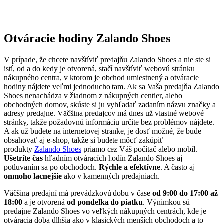
Otváracie hodiny Zalando Shoes
V prípade, že chcete navštíviť predajňu Zalando Shoes a nie ste si
istí, od a do kedy je otvorená, stačí navštíviť webovú stránku
nákupného centra, v ktorom je obchod umiestnený a otváracie
hodiny nájdete veľmi jednoducho tam. Ak sa Vaša predajňa Zalando
Shoes nenachádza v žiadnom z nákupných centier, alebo
obchodných domov, skúste si ju vyhľadať zadaním názvu značky a
adresy predajne. Väčšina predajcov má dnes už vlastné webové
stránky, takže požadovnú informáciu určite bez problémov nájdete.
A ak už budete na internetovej stránke, je dosť možné, že bude
obsahovať aj e-shop, takže si budete môcť zakúpiť
produkty
Zalando Shoes
priamo cez Váš počítač alebo mobil.
Ušetríte čas
hľadním otváracích hodín Zalando Shoes aj
potluvaním sa po obchodoch.
Rýchle a efektívne
. A často aj
onmoho lacnejšie
ako v kamenných predajniach.
Väčšina predajní má prevádzkovú dobu v čase
od 9:00 do 17:00 až
18:00
a je otvorená
od pondelka do piatku
. Výnimkou sú
predajne Zalando Shoes vo veľkých nákupných centrách, kde je
otváracia doba dlhšia ako v klasických menších obchodoch a to