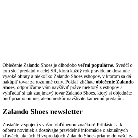
Oblečenie Zalando Shoes je dlhodobo
veľmi populárne
. Svedčí o
tom sieť predajní v celej SR, ktorá každý rok pravidelne dosahuje
vysoké obraty a niekoľko Zalando Shoes eshopov, v ktorom sa dá
nakúpiť tovar za rozumné ceny. Pokiaľ zháňate
oblečenie Zalando
Shoes
, odporúčame vám navštíviť práve niektorý z eshopov a
vyhľadať si tak zaujímavý tovar Zalando Shoes, ktorý si objednáte
buď priamo online, alebo neskôr navštívite kamennú predajňu.
Zalando Shoes newsletter
Zostaňte v spojení s vašou obľúbenou značkou! Prihláste sa k
odberu noviniek a dostávajte pravidelné informácie o aktuálnych
zľavách, akciách či výpredajoch Zalando Shoes priamo do vašej e-