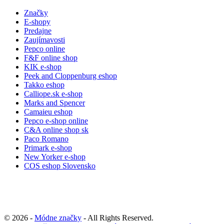
Značky
E-shopy
Predajne
Zaujímavosti
Pepco online
F&F online shop
KIK e-shop
Peek and Cloppenburg eshop
Takko eshop
Calliope.sk e-shop
Marks and Spencer
Camaieu eshop
Pepco e-shop online
C&A online shop sk
Paco Romano
Primark e-shop
New Yorker e-shop
COS eshop Slovensko
© 2026 -
Módne značky
- All Rights Reserved.