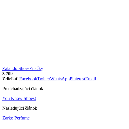
Zalando Shoes
Značky
3 709
Zdieľať
Facebook
Twitter
WhatsApp
Pinterest
Email
Predchádzajúci článok
You Know Shoes!
Nasledujúci článok
Zarko Perfume