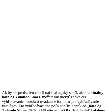
Ak by ste predsa len chceli nájsť aj nejaký starší, alebo
aktuálny
katalóg Zalando Shoes
, možete tak urobiť znova cez
vyhľadávanie, tentokrát uvádzame formulár pre vyhľadávanie
katalógov. Do vyhľadávacieho poľa napíšte napríklad „
katalóg
Zalando Shoes 2020
“ a kliknite na tlačidlo „
Vyhľadať katalógy
„.