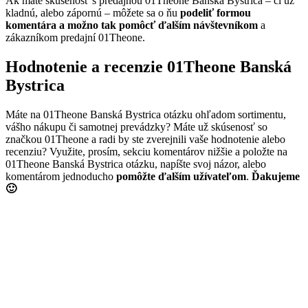
Ak máte skúsenosť s predajňou 01Theone Banská Bystrica – či už
kladnú, alebo zápornú – môžete sa o ňu
podeliť formou
komentára a možno tak pomôcť ďalším návštevníkom
a
zákazníkom predajní 01Theone.
Hodnotenie a recenzie 01Theone Banská
Bystrica
Máte na 01Theone Banská Bystrica otázku ohľadom sortimentu,
vášho nákupu či samotnej prevádzky? Máte už skúsenosť so
značkou 01Theone a radi by ste zverejnili vaše hodnotenie alebo
recenziu? Využite, prosím, sekciu komentárov nižšie a položte na
01Theone Banská Bystrica otázku, napíšte svoj názor, alebo
komentárom jednoducho
pomôžte ďalším užívateľom
.
Ďakujeme
🙂