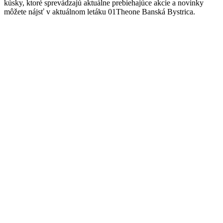
kúsky, ktoré sprevádzajú aktuálne prebiehajúce akcie a novinky
môžete nájsť v aktuálnom letáku 01Theone Banská Bystrica.