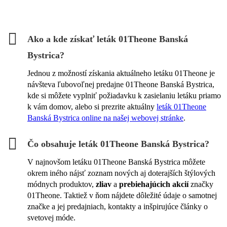
Ako a kde získať leták 01Theone Banská
Bystrica?
Jednou z možností získania aktuálneho letáku 01Theone je
návšteva ľubovoľnej predajne 01Theone Banská Bystrica,
kde si môžete vyplniť požiadavku k zasielaniu letáku priamo
k vám domov, alebo si prezrite aktuálny
leták 01Theone
Banská Bystrica online na našej webovej stránke
.
Čo obsahuje leták 01Theone Banská Bystrica?
V najnovšom letáku 01Theone Banská Bystrica môžete
okrem iného nájsť zoznam nových aj doterajších štýlových
módnych produktov,
zliav
a
prebiehajúcich akcií
značky
01Theone. Taktiež v ňom nájdete dôležité údaje o samotnej
značke a jej predajniach, kontakty a inšpirujúce články o
svetovej móde.