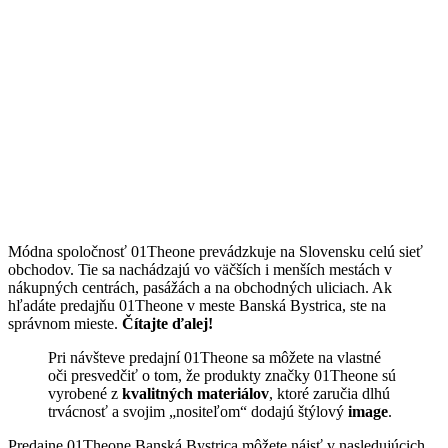
Módna spoločnosť 01Theone prevádzkuje na Slovensku celú sieť
obchodov. Tie sa nachádzajú vo väčších i menších mestách v
nákupných centrách, pasážách a na obchodných uliciach. Ak
hľadáte predajňu 01Theone v meste Banská Bystrica, ste na
správnom mieste.
Čítajte ďalej!
Pri návšteve predajní 01Theone sa môžete na vlastné
oči presvedčiť o tom, že produkty značky 01Theone sú
vyrobené z
kvalitných materiálov
, ktoré zaručia dlhú
trvácnosť a svojim „nositeľom“ dodajú štýlový
image
.
Predajne 01Theone Banská Bystrica môžete nájsť v nasledujúcich