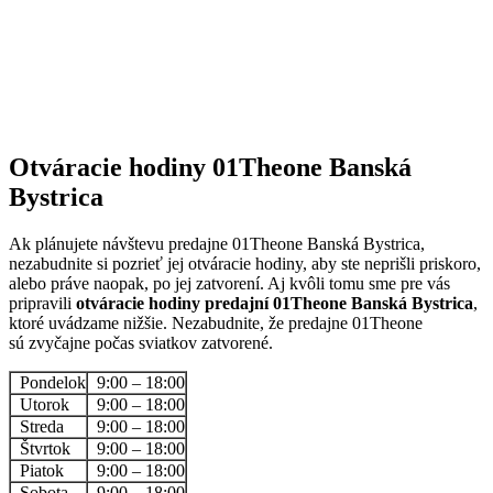
Otváracie hodiny 01Theone Banská
Bystrica
Ak plánujete návštevu predajne 01Theone Banská Bystrica,
nezabudnite si pozrieť jej otváracie hodiny, aby ste neprišli priskoro,
alebo práve naopak, po jej zatvorení. Aj kvôli tomu sme pre vás
pripravili
otváracie hodiny predajní 01Theone Banská Bystrica
,
ktoré uvádzame nižšie. Nezabudnite, že predajne 01Theone
sú zvyčajne počas sviatkov zatvorené.
Pondelok
9:00 – 18:00
Utorok
9:00 – 18:00
Streda
9:00 – 18:00
Štvrtok
9:00 – 18:00
Piatok
9:00 – 18:00
Sobota
9:00 – 18:00