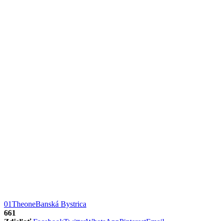
01Theone
Banská Bystrica
661