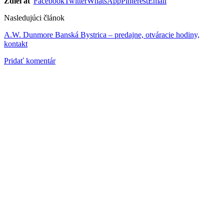
Zdieľať
Facebook
Twitter
WhatsApp
Pinterest
Email
Nasledujúci článok
A.W. Dunmore Banská Bystrica – predajne, otváracie hodiny,
kontakt
Pridať komentár