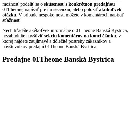
možnosť podeliť sa o
skúsenosť s konkrétnou predajňou
01Theone
, napísať pre ňu
recenziu
, alebo položiť
akúkoľvek
otázku
. V prípade nespokojnosti môžete v komentároch napísať
sťažnosť
.
Nech hľadáte akékoľvek informácie o 01Theone Banská Bystrica,
nezabudnite navštíviť
sekciu komentárov na konci článku
, v
ktorej nájdete zaujímavé a dôležité postrehy zákazníkov a
návštevníkov predajní 01Theone Banská Bystrica.
Predajne 01Theone Banská Bystrica