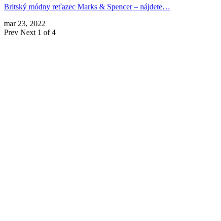
Britský módny reťazec Marks & Spencer – nájdete…
mar 23, 2022
Prev
Next
1 of 4