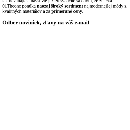
tak neváhajte a navštívte ju! Presvedčíte sa o tom, že značka
01Theone ponúka
naozaj široký sortiment
najmodernejšej módy z
kvalitných materiálov a za
primerané ceny
.
Odber noviniek, zľavy na váš e-mail