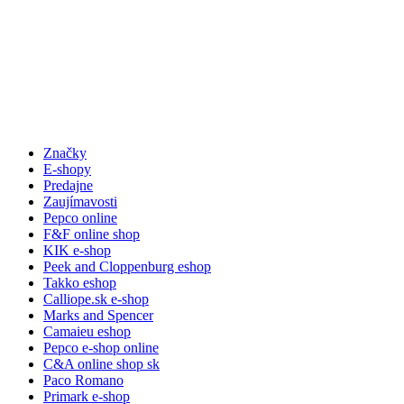
Značky
E-shopy
Predajne
Zaujímavosti
Pepco online
F&F online shop
KIK e-shop
Peek and Cloppenburg eshop
Takko eshop
Calliope.sk e-shop
Marks and Spencer
Camaieu eshop
Pepco e-shop online
C&A online shop sk
Paco Romano
Primark e-shop