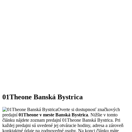
01Theone Banská Bystrica
Overte si dostupnosť značkových
predajní
01Theone v meste Banská Bystrica
. Nižšie v tomto
článku nájdete zoznam predajní 01Theone Banská Bystrica. Pri
každej predajni sú uvedené jej otváracie hodiny, adresa a zároveň
konktaktné údaje na zodpovedné osoby. Na konci článku máte