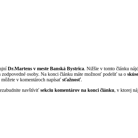
ajní
Dr.Martens v meste Banská Bystrica
. Nižšie v tomto článku náj
 na zodpovedné osoby. Na konci článku máte možnosť podeliť sa o
skús
i môžete v komentároch napísať
sťažnosť
.
ezabudnite navštíviť
sekciu komentárov na konci článku
, v ktorej n