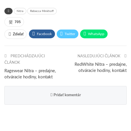
Nitra
Rebecca Minkhoff
705
Facebook
Twitter
WhatsApp
Zdieľať
Pinterest
Email
PREDCHÁDZAJÚCI
NASLEDUJÚCI ČLÁNOK
ČLÁNOK
RedWhite Nitra – predajne,
otváracie hodiny, kontakt
Ragewear Nitra – predajne,
otváracie hodiny, kontakt
Pridať komentár