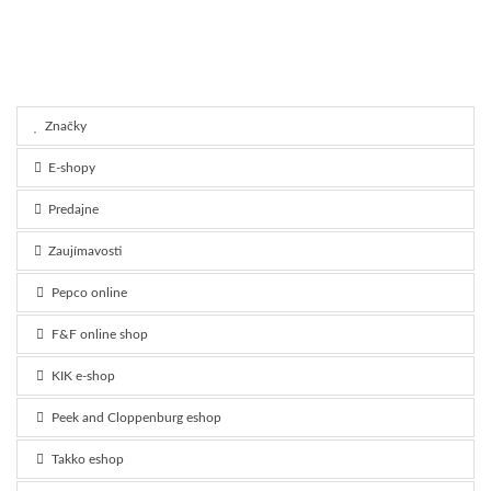
Značky
E-shopy
Predajne
Zaujímavosti
Pepco online
F&F online shop
KIK e-shop
Peek and Cloppenburg eshop
Takko eshop