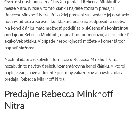
Overte si dostupnosť značkových predajní
Rebecca Minkhoff v
meste Nitra
. Nižšie v tomto článku nájdete zoznam predajní
Rebecca Minkhoff Nitra. Pri každej predajni sú uvedené jej otváracie
hodiny, adresa a zároveň konktaktné údaje na zodpovedné osoby.
Na konci článku máte možnosť podeliť sa o
skúsenosť s konkrétnou
predajňou Rebecca Minkhoff
, napísať pre ňu
recenziu
, alebo položiť
akúkoľvek otázku
. V prípade nespokojnosti môžete v komentároch
napísať
sťažnosť
.
Nech hľadáte akékoľvek informácie o Rebecca Minkhoff Nitra,
nezabudnite navštíviť
sekciu komentárov na konci článku
, v ktorej
nájdete zaujímavé a dôležité postrehy zákazníkov a návštevníkov
predajní Rebecca Minkhoff Nitra.
Predajne Rebecca Minkhoff
Nitra