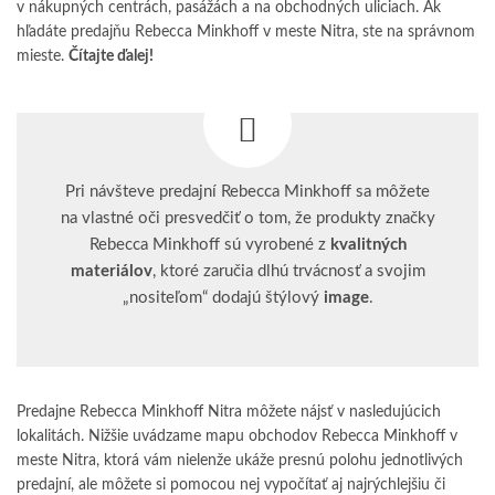
v nákupných centrách, pasážách a na obchodných uliciach. Ak
hľadáte predajňu Rebecca Minkhoff v meste Nitra, ste na správnom
mieste.
Čítajte ďalej!
Pri návšteve predajní Rebecca Minkhoff sa môžete
na vlastné oči presvedčiť o tom, že produkty značky
Rebecca Minkhoff sú vyrobené z
kvalitných
materiálov
, ktoré zaručia dlhú trvácnosť a svojim
„nositeľom“ dodajú štýlový
image
.
Predajne Rebecca Minkhoff Nitra môžete nájsť v nasledujúcich
lokalitách. Nižšie uvádzame mapu obchodov Rebecca Minkhoff v
meste Nitra, ktorá vám nielenže ukáže presnú polohu jednotlivých
predajní, ale môžete si pomocou nej vypočítať aj najrýchlejšiu či