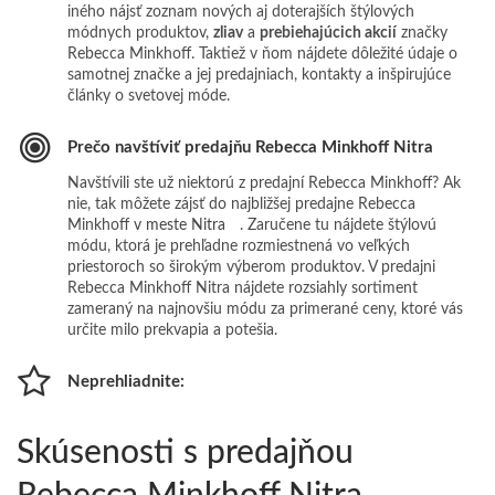
iného nájsť zoznam nových aj doterajších štýlových
módnych produktov,
zliav
a
prebiehajúcich akcií
značky
Rebecca Minkhoff. Taktiež v ňom nájdete dôležité údaje o
samotnej značke a jej predajniach, kontakty a inšpirujúce
články o svetovej móde.
Prečo navštíviť predajňu Rebecca Minkhoff Nitra
Navštívili ste už niektorú z predajní Rebecca Minkhoff? Ak
nie, tak môžete zájsť do najbližšej predajne Rebecca
Minkhoff
v meste Nitra
. Zaručene tu nájdete štýlovú
módu, ktorá je prehľadne rozmiestnená vo veľkých
priestoroch so širokým výberom produktov. V predajni
Rebecca Minkhoff Nitra nájdete rozsiahly sortiment
zameraný na najnovšiu módu za primerané ceny, ktoré vás
určite milo prekvapia a potešia.
Neprehliadnite:
Skúsenosti s predajňou