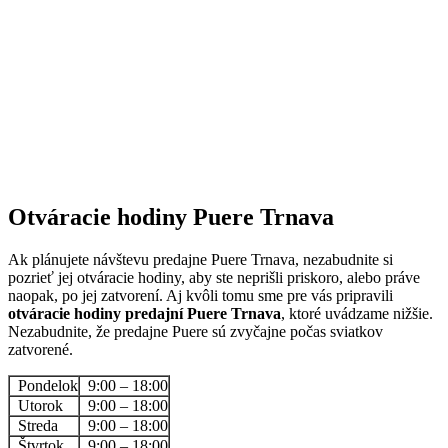
Otváracie hodiny Puere Trnava
Ak plánujete návštevu predajne Puere Trnava, nezabudnite si
pozrieť jej otváracie hodiny, aby ste neprišli priskoro, alebo práve
naopak, po jej zatvorení. Aj kvôli tomu sme pre vás pripravili
otváracie hodiny predajní Puere Trnava
, ktoré uvádzame nižšie.
Nezabudnite, že predajne Puere sú zvyčajne počas sviatkov
zatvorené.
Pondelok
9:00 – 18:00
Utorok
9:00 – 18:00
Streda
9:00 – 18:00
Štvrtok
9:00 – 18:00