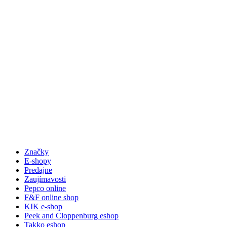
Značky
E-shopy
Predajne
Zaujímavosti
Pepco online
F&F online shop
KIK e-shop
Peek and Cloppenburg eshop
Takko eshop