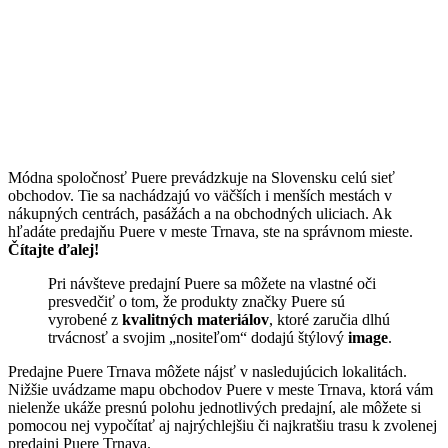
Módna spoločnosť Puere prevádzkuje na Slovensku celú sieť
obchodov. Tie sa nachádzajú vo väčších i menších mestách v
nákupných centrách, pasážách a na obchodných uliciach. Ak
hľadáte predajňu Puere v meste Trnava, ste na správnom mieste.
Čítajte ďalej!
Pri návšteve predajní Puere sa môžete na vlastné oči
presvedčiť o tom, že produkty značky Puere sú
vyrobené z
kvalitných materiálov
, ktoré zaručia dlhú
trvácnosť a svojim „nositeľom“ dodajú štýlový
image
.
Predajne Puere Trnava môžete nájsť v nasledujúcich lokalitách.
Nižšie uvádzame mapu obchodov Puere v meste Trnava, ktorá vám
nielenže ukáže presnú polohu jednotlivých predajní, ale môžete si
pomocou nej vypočítať aj najrýchlejšiu či najkratšiu trasu k zvolenej
predajni Puere Trnava.