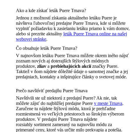
Ako a kde získať leták Puere Trnava?
Jednou z možností získania aktuálneho letáku Puere je
návšteva ľubovoľnej predajne Puere Trnava, kde si môžete
vyplniť požiadavku k zasielaniu letáku priamo k vám domov,
alebo si prezrite aktuálny
leták Puere Trnava online na našej
webovej stránke
.
Čo obsahuje leták Puere Trnava?
V najnovšom letáku Puere Trnava môžete okrem iného nájsť
zoznam nových aj doterajších štýlových módnych
produktov,
zliav
a
prebiehajúcich akcií
značky Puere.
Taktiež v ňom nájdete dôležité údaje o samotnej značke a jej
predajniach, kontakty a inšpirujúce články o svetovej móde.
Prečo navštíviť predajňu Puere Trnava
Navštívili ste už niektorú z predajní Puere? Ak nie, tak
môžete zájsť do najbližšej predajne Puere
v meste Trnava
.
Zaručene tu nájdete štýlovú módu, ktorá je prehľadne
rozmiestnená vo veľkých priestoroch so širokým výberom
produktov. V predajni Puere Trnava nájdete
rozsiahly sortiment zameraný na najnovšiu módu za
primerané ceny, ktoré vás určite milo prekvapia a potešia.