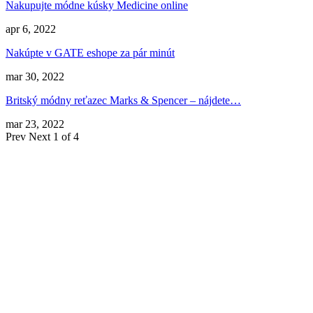
Nakupujte módne kúsky Medicine online
apr 6, 2022
Nakúpte v GATE eshope za pár minút
mar 30, 2022
Britský módny reťazec Marks & Spencer – nájdete…
mar 23, 2022
Prev
Next
1 of 4