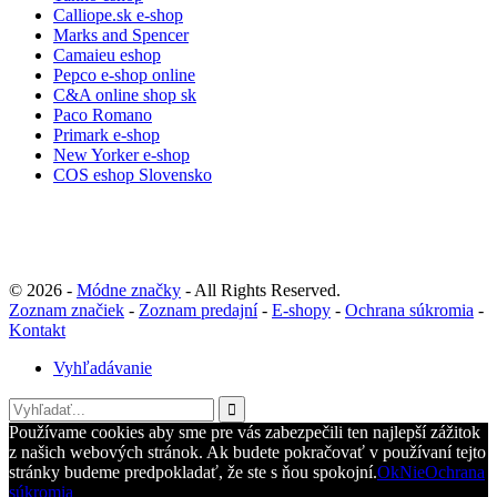
Calliope.sk e-shop
Marks and Spencer
Camaieu eshop
Pepco e-shop online
C&A online shop sk
Paco Romano
Primark e-shop
New Yorker e-shop
COS eshop Slovensko
© 2026 -
Módne značky
- All Rights Reserved.
Zoznam značiek
-
Zoznam predajní
-
E-shopy
-
Ochrana súkromia
-
Kontakt
Vyhľadávanie
Používame cookies aby sme pre vás zabezpečili ten najlepší zážitok
z našich webových stránok. Ak budete pokračovať v používaní tejto
stránky budeme predpokladať, že ste s ňou spokojní.
Ok
Nie
Ochrana
súkromia