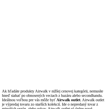
Ak hľadáte produkty Airwalk v nižšej cenovej kategórii, nemusíte
hneď siahať po obnosených veciach z bazáru alebo secondhandu.
Ideálnou voľbou pre vás môže byť
Airwalk outlet
. Airwalk outlet
je výpredaj tovaru zo starších kolekcií. Ide o nepredaný tovar z
minulých sezón, alebo rokov. Airwalk outlet sú úplne nové,