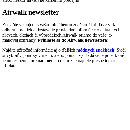
alebo neskôr navštívite kamennú predajňu.
Airwalk newsletter
Zostaňte v spojení s vašou obľúbenou značkou! Prihláste sa k
odberu noviniek a dostávajte pravidelné informácie o aktuálnych
zľavách, akciách či výpredajoch Airwalk priamo do vašej e-
mailovej schránky.
Prihláste sa do Airwalk newslettera:
Nájdite užitočné informácie aj o ďalších
módnych značkách
. Stačí
si vybrať z ponuky v menu, alebo použiť vyhľadávacie pole, ktoré
je umiestnené hore nad menu a okamžite nájdete presne to, čo
hľadáte.