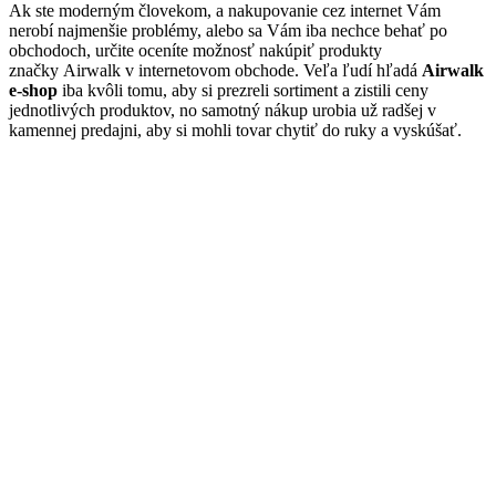
Ak ste moderným človekom, a nakupovanie cez internet Vám
nerobí najmenšie problémy, alebo sa Vám iba nechce behať po
obchodoch, určite oceníte možnosť nakúpiť produkty
značky Airwalk v internetovom obchode. Veľa ľudí hľadá
Airwalk
e-shop
iba kvôli tomu, aby si prezreli sortiment a zistili ceny
jednotlivých produktov, no samotný nákup urobia už radšej v
kamennej predajni, aby si mohli tovar chytiť do ruky a vyskúšať.