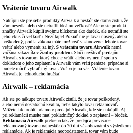
Vrátenie tovaru Airwalk
Nakúpili ste pre seba produkty Airwalk a neskôr ste doma zistili, že
vám nesedia alebo ste netrafili ideálnu veľkosť? Alebo ste produkt
značky Airwalk kúpili svojmu blízkemu ako darček, ale netrafili ste
jeho vkus či veľkosť? Nezúfajte! Pokiaľ nie je tovar nosený, alebo
poškodený, podľa zákona máte možnosť v stanovenej lehote tovar
vrátiť alebo vymeniť za iný.
S vrátením tovaru Airwalk
nemá
väčšina zákazníkov
žiadny problém
. Stačí navštíviť predajňu
Airwalk s tovarom, ktorý chcete vrátiť alebo vymeniť spolu s
dokladom o jeho zaplatení a Airwalk vám vráti peniaze, prípadne si
budete môcť vybrať iný tovar. Voľba je na vás. Vrátenie tovaru
Airwalk je jednoducho hračka!
Airwalk – reklamácia
Ak ste po nákupe tovaru Airwalk zistili, že je tovar poškodený,
alebo nemá dostatočnú kvalitu, treba takýto tovar reklamovať.
Môžete tak urobiť priamo v predajni Airwalk, kde ste nakúpili. Aj
pri reklamácii musíte mať pokladničný doklad o zaplatení – bloček.
Reklamácia Airwalk
prebieha tak, že predajca prevezme
reklamovaný tovar a najneskôr do 30 dní vás oboznámi s výsledkom
reklamácie. Ak je reklamácia neopodstatnená, tovar vám bude