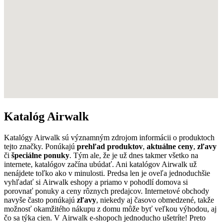
Katalóg Airwalk
Katalógy Airwalk sú významným zdrojom informácii o produktoch
tejto značky. Ponúkajú
prehľad produktov
,
aktuálne ceny
,
zľavy
či
špeciálne ponuky
. Tým ale, že je už dnes takmer všetko na
internete, katalógov začína ubúdať. Ani katalógov Airwalk už
nenájdete toľko ako v minulosti. Predsa len je oveľa jednoduchšie
vyhľadať si Airwalk eshopy a priamo v pohodlí domova si
porovnať ponuky a ceny rôznych predajcov. Internetové obchody
navyše často ponúkajú
zľavy
, niekedy aj časovo obmedzené, takže
možnosť okamžitého nákupu z domu môže byť veľkou výhodou, aj
čo sa týka cien. V Airwalk e-shopoch jednoducho ušetríte! Preto