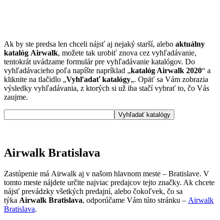
Ak by ste predsa len chceli nájsť aj nejaký starší, alebo
aktuálny
katalóg Airwalk
, možete tak urobiť znova cez vyhľadávanie,
tentokrát uvádzame formulár pre vyhľadávanie katalógov. Do
vyhľadávacieho poľa napíšte napríklad „
katalóg Airwalk 2020
“ a
kliknite na tlačidlo „
Vyhľadať katalógy
„. Opäť sa Vám zobrazia
výsledky vyhľadávania, z ktorých si už iba stačí vybrať to, čo Vás
zaujme.
Airwalk Bratislava
Zastúpenie má Airwalk aj v našom hlavnom meste – Bratislave. V
tomto meste nájdete určite najviac predajcov tejto značky. Ak chcete
nájsť prevádzky všetkých predajní, alebo čokoľvek, čo sa
týka
Airwalk Bratislava
, odporúčame Vám túto stránku –
Airwalk
Bratislava
.