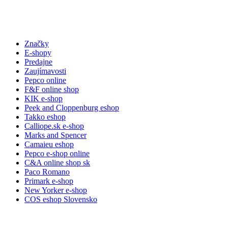
Značky
E-shopy
Predajne
Zaujímavosti
Pepco online
F&F online shop
KIK e-shop
Peek and Cloppenburg eshop
Takko eshop
Calliope.sk e-shop
Marks and Spencer
Camaieu eshop
Pepco e-shop online
C&A online shop sk
Paco Romano
Primark e-shop
New Yorker e-shop
COS eshop Slovensko