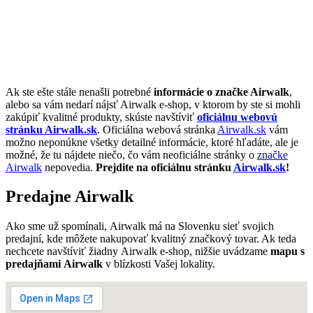
Ak ste ešte stále nenašli potrebné
informácie o značke Airwalk
,
alebo sa vám nedarí nájsť Airwalk e-shop, v ktorom by ste si mohli
zakúpiť kvalitné produkty, skúste navštíviť
oficiálnu webovú
stránku Airwalk.sk
. Oficiálna webová stránka
Airwalk.sk
vám
možno neponúkne všetky detailné informácie, ktoré hľadáte, ale je
možné, že tu nájdete niečo, čo vám neoficiálne stránky o
značke
Airwalk
nepovedia.
Prejdite na oficiálnu stránku
Airwalk.sk
!
Predajne Airwalk
Ako sme už spomínali, Airwalk má na Slovenku sieť svojich
predajní, kde môžete nakupovať kvalitný značkový tovar. Ak teda
nechcete navštíviť žiadny Airwalk e-shop, nižšie uvádzame
mapu s
predajňami Airwalk
v blízkosti Vašej lokality.