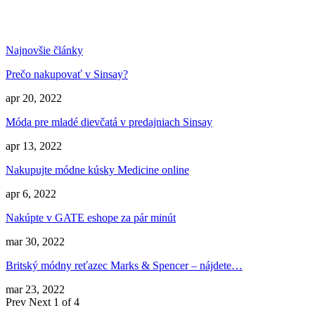
Najnovšie články
Prečo nakupovať v Sinsay?
apr 20, 2022
Móda pre mladé dievčatá v predajniach Sinsay
apr 13, 2022
Nakupujte módne kúsky Medicine online
apr 6, 2022
Nakúpte v GATE eshope za pár minút
mar 30, 2022
Britský módny reťazec Marks & Spencer – nájdete…
mar 23, 2022
Prev
Next
1 of 4