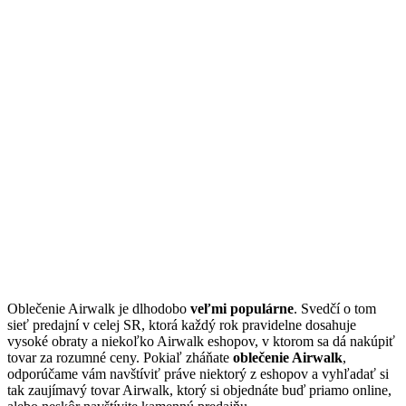
Oblečenie Airwalk je dlhodobo
veľmi populárne
. Svedčí o tom
sieť predajní v celej SR, ktorá každý rok pravidelne dosahuje
vysoké obraty a niekoľko Airwalk eshopov, v ktorom sa dá nakúpiť
tovar za rozumné ceny. Pokiaľ zháňate
oblečenie Airwalk
,
odporúčame vám navštíviť práve niektorý z eshopov a vyhľadať si
tak zaujímavý tovar Airwalk, ktorý si objednáte buď priamo online,