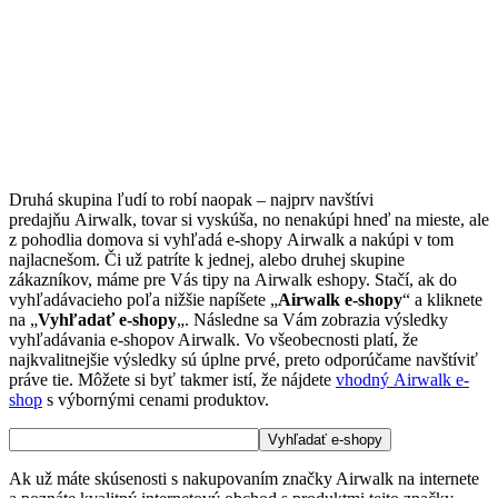
Druhá skupina ľudí to robí naopak – najprv navštívi
predajňu Airwalk, tovar si vyskúša, no nenakúpi hneď na mieste, ale
z pohodlia domova si vyhľadá e-shopy Airwalk a nakúpi v tom
najlacnešom. Či už patríte k jednej, alebo druhej skupine
zákazníkov, máme pre Vás tipy na Airwalk eshopy. Stačí, ak do
vyhľadávacieho poľa nižšie napíšete „
Airwalk e-shopy
“ a kliknete
na „
Vyhľadať e-shopy
„. Následne sa Vám zobrazia výsledky
vyhľadávania e-shopov Airwalk. Vo všeobecnosti platí, že
najkvalitnejšie výsledky sú úplne prvé, preto odporúčame navštíviť
práve tie. Môžete si byť takmer istí, že nájdete
vhodný Airwalk e-
shop
s výbornými cenami produktov.
Ak už máte skúsenosti s nakupovaním značky Airwalk na internete