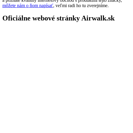
a poznáte kvalitný internetový obchod s produktmi tejto značky,
môžete nám o ňom napísať
, veľmi radi ho tu zverejníme.
Oficiálne webové stránky Airwalk.sk