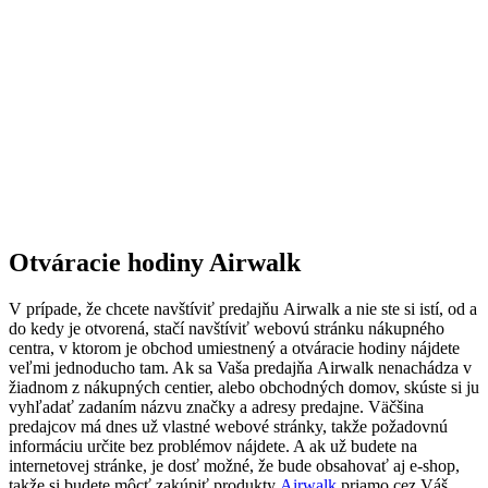
Otváracie hodiny Airwalk
V prípade, že chcete navštíviť predajňu Airwalk a nie ste si istí, od a
do kedy je otvorená, stačí navštíviť webovú stránku nákupného
centra, v ktorom je obchod umiestnený a otváracie hodiny nájdete
veľmi jednoducho tam. Ak sa Vaša predajňa Airwalk nenachádza v
žiadnom z nákupných centier, alebo obchodných domov, skúste si ju
vyhľadať zadaním názvu značky a adresy predajne. Väčšina
predajcov má dnes už vlastné webové stránky, takže požadovnú
informáciu určite bez problémov nájdete. A ak už budete na
internetovej stránke, je dosť možné, že bude obsahovať aj e-shop,
takže si budete môcť zakúpiť produkty
Airwalk
priamo cez Váš