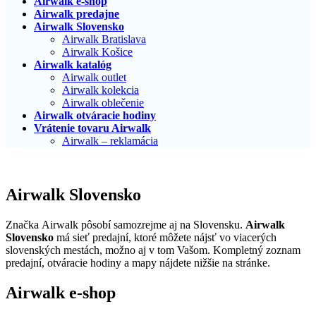
Airwalk e-shop
Airwalk predajne
Airwalk Slovensko
Airwalk Bratislava
Airwalk Košice
Airwalk katalóg
Airwalk outlet
Airwalk kolekcia
Airwalk oblečenie
Airwalk otváracie hodiny
Vrátenie tovaru Airwalk
Airwalk – reklamácia
Airwalk Slovensko
Značka Airwalk pôsobí samozrejme aj na Slovensku.
Airwalk
Slovensko
má sieť predajní, ktoré môžete nájsť vo viacerých
slovenských mestách, možno aj v tom Vašom. Kompletný zoznam
predajní, otváracie hodiny a mapy nájdete nižšie na stránke.
Airwalk e-shop