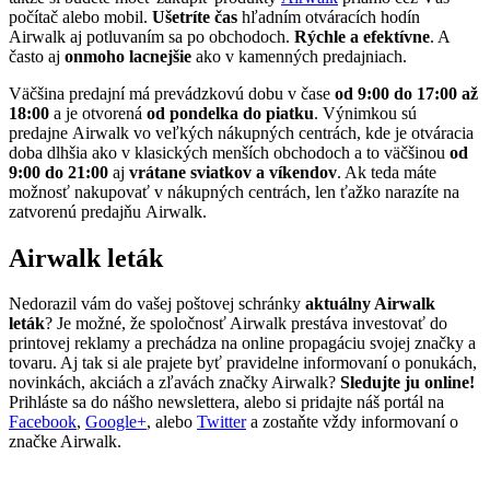
počítač alebo mobil.
Ušetríte čas
hľadním otváracích hodín
Airwalk aj potluvaním sa po obchodoch.
Rýchle a efektívne
. A
často aj
onmoho lacnejšie
ako v kamenných predajniach.
Väčšina predajní má prevádzkovú dobu v čase
od 9:00 do 17:00 až
18:00
a je otvorená
od pondelka do piatku
. Výnimkou sú
predajne Airwalk vo veľkých nákupných centrách, kde je otváracia
doba dlhšia ako v klasických menších obchodoch a to väčšinou
od
9:00 do 21:00
aj
vrátane sviatkov a víkendov
. Ak teda máte
možnosť nakupovať v nákupných centrách, len ťažko narazíte na
zatvorenú predajňu Airwalk.
Airwalk leták
Nedorazil vám do vašej poštovej schránky
aktuálny Airwalk
leták
? Je možné, že spoločnosť Airwalk prestáva investovať do
printovej reklamy a prechádza na online propagáciu svojej značky a
tovaru. Aj tak si ale prajete byť pravidelne informovaní o ponukách,
novinkách, akciách a zľavách značky Airwalk?
Sledujte ju online!
Prihláste sa do nášho newslettera, alebo si pridajte náš portál na
Facebook
,
Google+
, alebo
Twitter
a zostaňte vždy informovaní o
značke Airwalk.