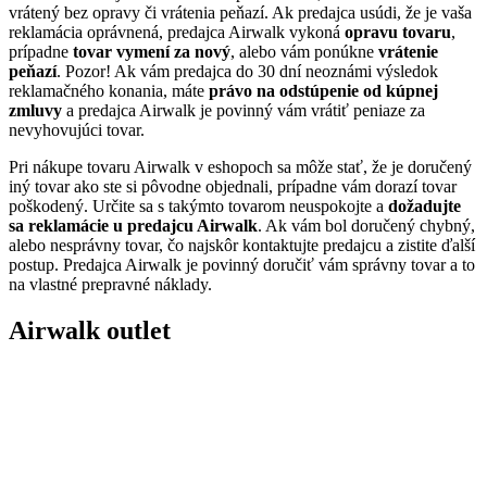
vrátený bez opravy či vrátenia peňazí. Ak predajca usúdi, že je vaša
reklamácia oprávnená, predajca Airwalk vykoná
opravu tovaru
,
prípadne
tovar vymení za nový
, alebo vám ponúkne
vrátenie
peňazí
. Pozor! Ak vám predajca do 30 dní neoznámi výsledok
reklamačného konania, máte
právo na odstúpenie od kúpnej
zmluvy
a predajca Airwalk je povinný vám vrátiť peniaze za
nevyhovujúci tovar.
Pri nákupe tovaru Airwalk v eshopoch sa môže stať, že je doručený
iný tovar ako ste si pôvodne objednali, prípadne vám dorazí tovar
poškodený. Určite sa s takýmto tovarom neuspokojte a
dožadujte
sa reklamácie u predajcu Airwalk
. Ak vám bol doručený chybný,
alebo nesprávny tovar, čo najskôr kontaktujte predajcu a zistite ďalší
postup. Predajca Airwalk je povinný doručiť vám správny tovar a to
na vlastné prepravné náklady.
Airwalk outlet