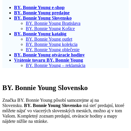
BY. Bonnie Young e-shop
BY. Bonnie Young predajne
BY. Bonnie Young Slovensko
BY. Bonnie Young Bratislava
BY. Bonnie Young Košice
BY. Bonnie Young katalóg
BY. Bonnie Young outlet
BY. Bonnie Young kolekcia
BY. Bonnie Young oblečenie
BY. Bonnie Young otváracie hodiny
Vrátenie tovaru BY. Bonnie Young
BY. Bonnie Young – reklamácia
BY. Bonnie Young Slovensko
Značka BY. Bonnie Young pôsobí samozrejme aj na
Slovensku.
BY. Bonnie Young Slovensko
má sieť predajní, ktoré
môžete nájsť vo viacerých slovenských mestách, možno aj v tom
Vašom. Kompletný zoznam predajní, otváracie hodiny a mapy
nájdete nižšie na stránke.