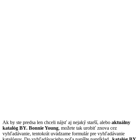
Ak by ste predsa len chceli nájsť aj nejaký starší, alebo
aktuálny
katalóg BY. Bonnie Young
, možete tak urobiť znova cez
vyhľadávanie, tentokrát uvádzame formulár pre vyhľadávanie
katalógov. Do vyhľadávacieho poľa napíšte napríklad „
katalóg BY.