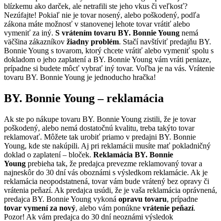
blízkemu ako darček, ale netrafili ste jeho vkus či veľkosť?
Nezúfajte! Pokiaľ nie je tovar nosený, alebo poškodený, podľa
zákona máte možnosť v stanovenej lehote tovar vrátiť alebo
vymeniť za iný.
S vrátením tovaru BY. Bonnie Young
nemá
väčšina zákazníkov
žiadny problém
. Stačí navštíviť predajňu BY.
Bonnie Young s tovarom, ktorý chcete vrátiť alebo vymeniť spolu s
dokladom o jeho zaplatení a BY. Bonnie Young vám vráti peniaze,
prípadne si budete môcť vybrať iný tovar. Voľba je na vás. Vrátenie
tovaru BY. Bonnie Young je jednoducho hračka!
BY. Bonnie Young – reklamácia
Ak ste po nákupe tovaru BY. Bonnie Young zistili, že je tovar
poškodený, alebo nemá dostatočnú kvalitu, treba takýto tovar
reklamovať. Môžete tak urobiť priamo v predajni BY. Bonnie
Young, kde ste nakúpili. Aj pri reklamácii musíte mať pokladničný
doklad o zaplatení – bloček.
Reklamácia BY. Bonnie
Young
prebieha tak, že predajca prevezme reklamovaný tovar a
najneskôr do 30 dní vás oboznámi s výsledkom reklamácie. Ak je
reklamácia neopodstatnená, tovar vám bude vrátený bez opravy či
vrátenia peňazí. Ak predajca usúdi, že je vaša reklamácia oprávnená,
predajca BY. Bonnie Young vykoná
opravu tovaru
, prípadne
tovar vymení za nový
, alebo vám ponúkne
vrátenie peňazí
.
Pozor! Ak vám predajca do 30 dní neoznámi výsledok