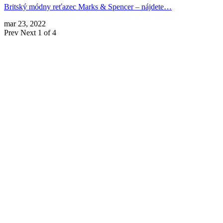
Britský módny reťazec Marks & Spencer – nájdete…
mar 23, 2022
Prev
Next
1 of 4