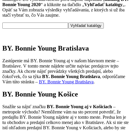
Bonnie Young 2020
“ a kliknite na tlačidlo „
Vyhľadať katalógy
„.
Opäť sa Vám zobrazia výsledky vyhľadávania, z ktorých si už iba
stačí vybrať to, čo Vás zaujme.
BY. Bonnie Young Bratislava
Zastúpenie má BY. Bonnie Young aj v našom hlavnom meste –
Bratislave. V tomto meste nájdete určite najviac predajcov tejto
značky. Ak chcete nájsť prevádzky všetkých predajní, alebo
čokoľvek, čo sa týka
BY. Bonnie Young Bratislava
, odporúčame
Vám túto stránku –
BY. Bonnie Young Bratislava
.
BY. Bonnie Young Košice
Snažíte sa nájsť značku
BY. Bonnie Young aj v Košiciach
–
metropole východu? Nemôžeme vám na sto percent potvrdiť, že
predajňu BY. Bonnie Young nájdete aj v tomto meste. Predsa len je
tu obchodov a predajní celkovo menej ako v Bratislave. Ak si nie ste
istí ohľadom predajní BY. Bonnie Young v Košiciach, alebo by ste