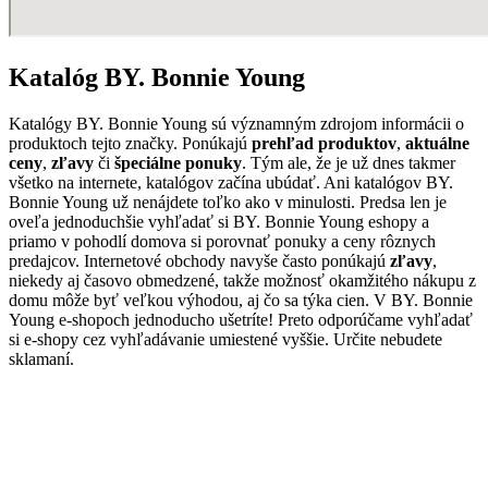
Katalóg BY. Bonnie Young
Katalógy BY. Bonnie Young sú významným zdrojom informácii o
produktoch tejto značky. Ponúkajú
prehľad produktov
,
aktuálne
ceny
,
zľavy
či
špeciálne ponuky
. Tým ale, že je už dnes takmer
všetko na internete, katalógov začína ubúdať. Ani katalógov BY.
Bonnie Young už nenájdete toľko ako v minulosti. Predsa len je
oveľa jednoduchšie vyhľadať si BY. Bonnie Young eshopy a
priamo v pohodlí domova si porovnať ponuky a ceny rôznych
predajcov. Internetové obchody navyše často ponúkajú
zľavy
,
niekedy aj časovo obmedzené, takže možnosť okamžitého nákupu z
domu môže byť veľkou výhodou, aj čo sa týka cien. V BY. Bonnie
Young e-shopoch jednoducho ušetríte! Preto odporúčame vyhľadať
si e-shopy cez vyhľadávanie umiestené vyššie. Určite nebudete
sklamaní.