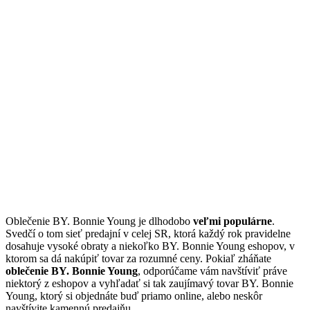
Oblečenie BY. Bonnie Young je dlhodobo
veľmi populárne
.
Svedčí o tom sieť predajní v celej SR, ktorá každý rok pravidelne
dosahuje vysoké obraty a niekoľko BY. Bonnie Young eshopov, v
ktorom sa dá nakúpiť tovar za rozumné ceny. Pokiaľ zháňate
oblečenie BY. Bonnie Young
, odporúčame vám navštíviť práve
niektorý z eshopov a vyhľadať si tak zaujímavý tovar BY. Bonnie
Young, ktorý si objednáte buď priamo online, alebo neskôr
navštívite kamennú predajňu.