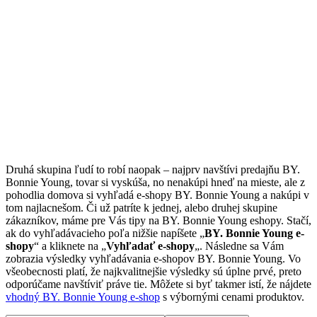
Druhá skupina ľudí to robí naopak – najprv navštívi predajňu BY.
Bonnie Young, tovar si vyskúša, no nenakúpi hneď na mieste, ale z
pohodlia domova si vyhľadá e-shopy BY. Bonnie Young a nakúpi v
tom najlacnešom. Či už patríte k jednej, alebo druhej skupine
zákazníkov, máme pre Vás tipy na BY. Bonnie Young eshopy. Stačí,
ak do vyhľadávacieho poľa nižšie napíšete „
BY. Bonnie Young e-
shopy
“ a kliknete na „
Vyhľadať e-shopy
„. Následne sa Vám
zobrazia výsledky vyhľadávania e-shopov BY. Bonnie Young. Vo
všeobecnosti platí, že najkvalitnejšie výsledky sú úplne prvé, preto
odporúčame navštíviť práve tie. Môžete si byť takmer istí, že nájdete
vhodný BY. Bonnie Young e-shop
s výbornými cenami produktov.