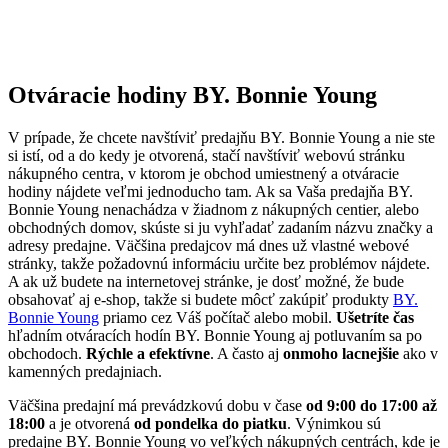
Otváracie hodiny BY. Bonnie Young
V prípade, že chcete navštíviť predajňu BY. Bonnie Young a nie ste
si istí, od a do kedy je otvorená, stačí navštíviť webovú stránku
nákupného centra, v ktorom je obchod umiestnený a otváracie
hodiny nájdete veľmi jednoducho tam. Ak sa Vaša predajňa BY.
Bonnie Young nenachádza v žiadnom z nákupných centier, alebo
obchodných domov, skúste si ju vyhľadať zadaním názvu značky a
adresy predajne. Väčšina predajcov má dnes už vlastné webové
stránky, takže požadovnú informáciu určite bez problémov nájdete.
A ak už budete na internetovej stránke, je dosť možné, že bude
obsahovať aj e-shop, takže si budete môcť zakúpiť produkty
BY.
Bonnie Young
priamo cez Váš počítač alebo mobil.
Ušetríte čas
hľadním otváracích hodín BY. Bonnie Young aj potluvaním sa po
obchodoch.
Rýchle a efektívne
. A často aj
onmoho lacnejšie
ako v
kamenných predajniach.
Väčšina predajní má prevádzkovú dobu v čase
od 9:00 do 17:00 až
18:00
a je otvorená
od pondelka do piatku
. Výnimkou sú
predajne BY. Bonnie Young vo veľkých nákupných centrách, kde je