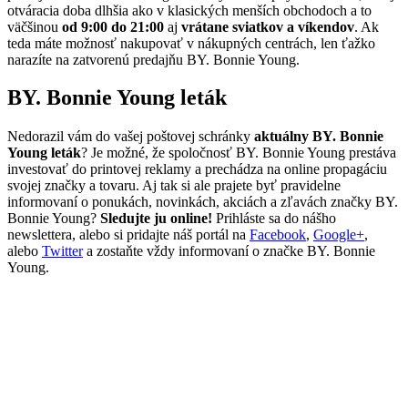
otváracia doba dlhšia ako v klasických menších obchodoch a to
väčšinou
od 9:00 do 21:00
aj
vrátane sviatkov a víkendov
. Ak
teda máte možnosť nakupovať v nákupných centrách, len ťažko
narazíte na zatvorenú predajňu BY. Bonnie Young.
BY. Bonnie Young leták
Nedorazil vám do vašej poštovej schránky
aktuálny BY. Bonnie
Young leták
? Je možné, že spoločnosť BY. Bonnie Young prestáva
investovať do printovej reklamy a prechádza na online propagáciu
svojej značky a tovaru. Aj tak si ale prajete byť pravidelne
informovaní o ponukách, novinkách, akciách a zľavách značky BY.
Bonnie Young?
Sledujte ju online!
Prihláste sa do nášho
newslettera, alebo si pridajte náš portál na
Facebook
,
Google+
,
alebo
Twitter
a zostaňte vždy informovaní o značke BY. Bonnie
Young.