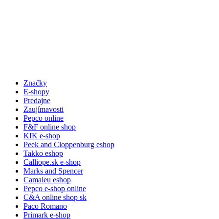
Značky
E-shopy
Predajne
Zaujímavosti
Pepco online
F&F online shop
KIK e-shop
Peek and Cloppenburg eshop
Takko eshop
Calliope.sk e-shop
Marks and Spencer
Camaieu eshop
Pepco e-shop online
C&A online shop sk
Paco Romano
Primark e-shop