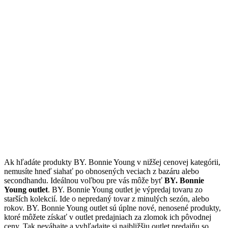
Ak hľadáte produkty BY. Bonnie Young v nižšej cenovej kategórii,
nemusíte hneď siahať po obnosených veciach z bazáru alebo
secondhandu. Ideálnou voľbou pre vás môže byť
BY. Bonnie
Young outlet
. BY. Bonnie Young outlet je výpredaj tovaru zo
starších kolekcií. Ide o nepredaný tovar z minulých sezón, alebo
rokov. BY. Bonnie Young outlet sú úplne nové, nenosené produkty,
ktoré môžete získať v outlet predajniach za zlomok ich pôvodnej
ceny. Tak neváhajte a vyhľadajte si najbližšiu outlet predajňu so