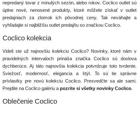
nepredaný tovar z minulých sezón, alebo rokov. Coclico outlet sú
úplne nové, nenosené produkty, ktoré môžete získať v outlet
predajniach za zlomok ich pôvodnej ceny. Tak neváhajte a
vyhľadajte si najbližšiu outlet predajňu so značkou Coclico.
Coclico kolekcia
Videli ste už najnovšiu kolekciu Coclico? Novinky, ktoré nám v
pravidelných intervaloch prináša značka Coclico sú doslova
dychberúce. Aj táto najnovšia kolekcia potvrdzuje toto tvrdenie.
Sviežosť, modernosť, elegancia a štýl. To sú tie správne
prívlastky pre novú kolekciu Coclico. Presvedčte sa ale sami.
Prejdite na Coclico galériu a
pozrite si všetky novinky Coclico
.
Oblečenie Coclico