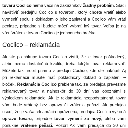
tovaru Coclico
nemá väčšina zákazníkov
žiadny problém
. Stačí
navštíviť predajňu Coclico s tovarom, ktorý chcete vrátiť alebo
vymeniť spolu s dokladom o jeho zaplatení a Coclico vám vráti
peniaze, prípadne si budete môcť vybrať iný tovar. Voľba je na
vás. Vrátenie tovaru Coclico je jednoducho hračka!
Coclico – reklamácia
Ak ste po nákupe tovaru Coclico zistili, že je tovar poškodený,
alebo nemá dostatočnú kvalitu, treba takýto tovar reklamovať.
Môžete tak urobiť priamo v predajni Coclico, kde ste nakúpili. Aj
pri reklamácii musíte mať pokladničný doklad o zaplatení –
bloček.
Reklamácia Coclico
prebieha tak, že predajca prevezme
reklamovaný tovar a najneskôr do 30 dní vás oboznámi s
výsledkom reklamácie. Ak je reklamácia neopodstatnená, tovar
vám bude vrátený bez opravy či vrátenia peňazí. Ak predajca
usúdi, že je vaša reklamácia oprávnená, predajca Coclico vykoná
opravu tovaru
, prípadne
tovar vymení za nový
, alebo vám
ponúkne
vrátenie peňazí
. Pozor! Ak vám predajca do 30 dní