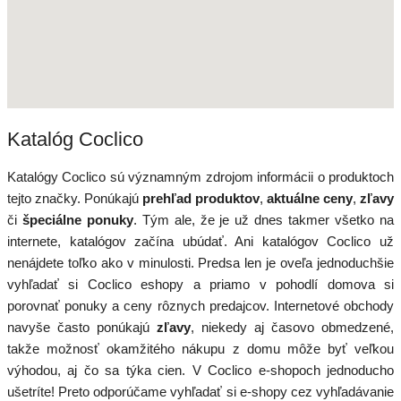
Katalóg Coclico
Katalógy Coclico sú významným zdrojom informácii o produktoch
tejto značky. Ponúkajú
prehľad produktov
,
aktuálne ceny
,
zľavy
či
špeciálne ponuky
. Tým ale, že je už dnes takmer všetko na
internete, katalógov začína ubúdať. Ani katalógov Coclico už
nenájdete toľko ako v minulosti. Predsa len je oveľa jednoduchšie
vyhľadať si Coclico eshopy a priamo v pohodlí domova si
porovnať ponuky a ceny rôznych predajcov. Internetové obchody
navyše často ponúkajú
zľavy
, niekedy aj časovo obmedzené,
takže možnosť okamžitého nákupu z domu môže byť veľkou
výhodou, aj čo sa týka cien. V Coclico e-shopoch jednoducho
ušetríte! Preto odporúčame vyhľadať si e-shopy cez vyhľadávanie