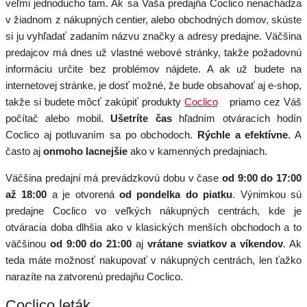
veľmi jednoducho tam. Ak sa Vaša predajňa Coclico nenachádza
v žiadnom z nákupných centier, alebo obchodných domov, skúste
si ju vyhľadať zadaním názvu značky a adresy predajne. Väčšina
predajcov má dnes už vlastné webové stránky, takže požadovnú
informáciu určite bez problémov nájdete. A ak už budete na
internetovej stránke, je dosť možné, že bude obsahovať aj e-shop,
takže si budete môcť zakúpiť produkty
Coclico
priamo cez Váš
počítač alebo mobil.
Ušetríte čas
hľadním otváracích hodín
Coclico aj potluvaním sa po obchodoch.
Rýchle a efektívne
. A
často aj
onmoho lacnejšie
ako v kamenných predajniach.
Väčšina predajní má prevádzkovú dobu v čase
od 9:00 do 17:00
až 18:00
a je otvorená
od pondelka do piatku
. Výnimkou sú
predajne Coclico vo veľkých nákupných centrách, kde je
otváracia doba dlhšia ako v klasických menších obchodoch a to
väčšinou
od 9:00 do 21:00
aj
vrátane sviatkov a víkendov
. Ak
teda máte možnosť nakupovať v nákupných centrách, len ťažko
narazíte na zatvorenú predajňu Coclico.
Coclico leták