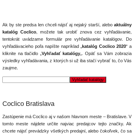
Ak by ste predsa len chceli nájsť aj nejaký starší, alebo
aktuálny
katalóg Coclico
, možete tak urobiť znova cez vyhľadávanie,
tentokrát uvádzame formulár pre vyhľadávanie katalógov. Do
vyhľadávacieho poľa napíšte napríklad „
katalóg Coclico 2020
“ a
kliknite na tlačidlo „
Vyhľadať katalógy
„. Opäť sa Vám zobrazia
výsledky vyhľadávania, z ktorých si už iba stačí vybrať to, čo Vás
zaujme.
Coclico Bratislava
Zastúpenie má Coclico aj v našom hlavnom meste – Bratislave. V
tomto meste nájdete určite najviac predajcov tejto značky. Ak
chcete nájsť prevádzky všetkých predajní, alebo čokoľvek, čo sa