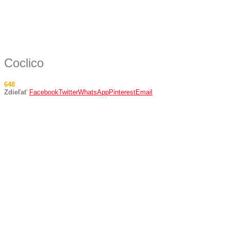
Coclico
648
Zdieľať
Facebook
Twitter
WhatsApp
Pinterest
Email