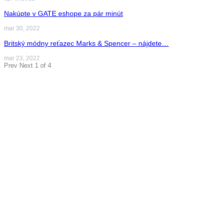
Nakúpte v GATE eshope za pár minút
mar 30, 2022
Britský módny reťazec Marks & Spencer – nájdete…
mar 23, 2022
Prev
Next
1 of 4