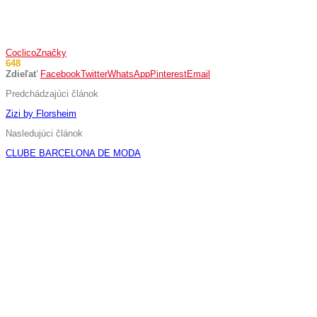
Coclico
Značky
648
Zdieľať
Facebook
Twitter
WhatsApp
Pinterest
Email
Predchádzajúci článok
Zizi by Florsheim
Nasledujúci článok
CLUBE BARCELONA DE MODA