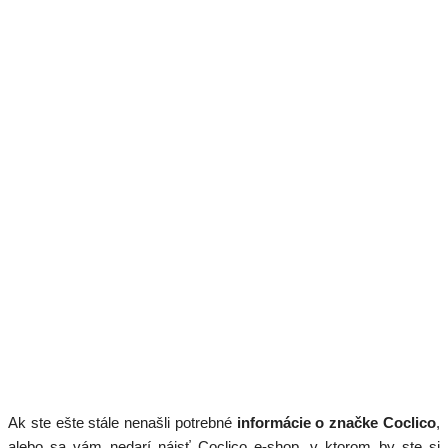
Ak ste ešte stále nenašli potrebné
informácie o značke Coclico
,
alebo sa vám nedarí nájsť Coclico e-shop, v ktorom by ste si