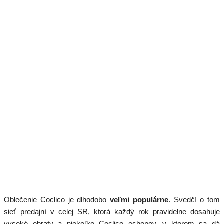
Oblečenie Coclico je dlhodobo
veľmi populárne
. Svedčí o tom
sieť predajní v celej SR, ktorá každý rok pravidelne dosahuje
vysoké obraty a niekoľko Coclico eshopov, v ktorom sa dá