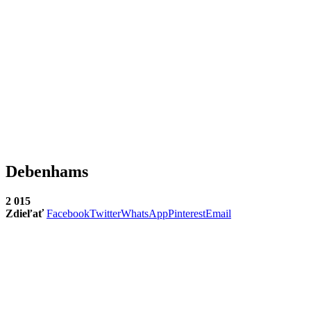
Debenhams
2 015
Zdieľať
Facebook
Twitter
WhatsApp
Pinterest
Email