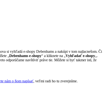
domova si vyhľadá e-shopy Debenhams a nakúpi v tom najlacnešom. Či
íšete „
Debenhams e-shopy
“ a kliknete na „
Vyhľadať e-shopy
„.
o odporúčame navštíviť práve tie. Môžete si byť takmer istí, že
te nám o ňom napísať
, veľmi radi ho tu zverejníme.