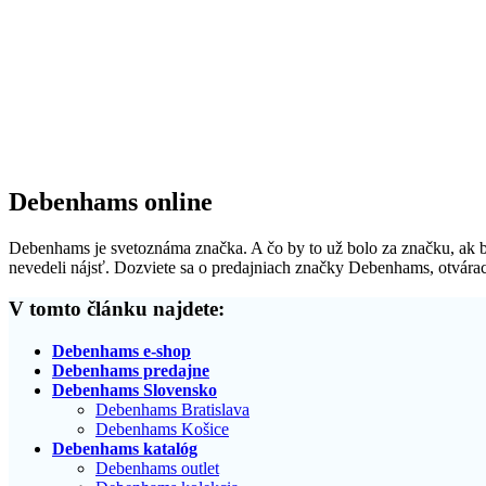
Debenhams online
Debenhams je svetoznáma značka. A čo by to už bolo za značku, ak by 
nevedeli nájsť. Dozviete sa o predajniach značky Debenhams, otvárací
V tomto článku najdete:
Debenhams e-shop
Debenhams predajne
Debenhams Slovensko
Debenhams Bratislava
Debenhams Košice
Debenhams katalóg
Debenhams outlet