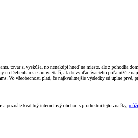
hams, tovar si vyskúša, no nenakúpi hneď na mieste, ale z pohodlia 
tipy na Debenhams eshopy. Stačí, ak do vyhľadávacieho poľa nižšie nap
Vo všeobecnosti platí, že najkvalitnejšie výsledky sú úplne prvé, pret
a poznáte kvalitný internetový obchod s produktmi tejto značky,
môže