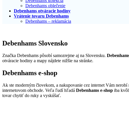
Debenhams kolekcia
Debenhams oblečenie
Debenhams otváracie hodiny
Vrátenie tovaru Debenhams
Debenhams – reklamácia
Debenhams Slovensko
Značka Debenhams pôsobí samozrejme aj na Slovensku.
Debenhams
otváracie hodiny a mapy nájdete nižšie na stránke.
Debenhams e-shop
Ak ste moderným človekom, a nakupovanie cez internet Vám nerobí 
internetovom obchode. Veľa ľudí hľadá
Debenhams e-shop
iba kvôl
tovar chytiť do ruky a vyskúšať.