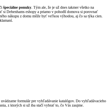
či
špeciálne ponuky
. Tým ale, že je už dnes takmer všetko na
adať si Debenhams eshopy a priamo v pohodlí domova si porovnať
tého nákupu z domu môže byť veľkou výhodou, aj čo sa týka cien.
klamaní.
át uvádzame formulár pre vyhľadávanie katalógov. Do vyhľadávacieho
a, z ktorých si už iba stačí vybrať to, čo Vás zaujme.