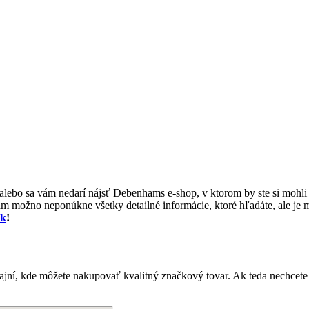
 alebo sa vám nedarí nájsť Debenhams e-shop, v ktorom by ste si mohli 
m možno neponúkne všetky detailné informácie, ktoré hľadáte, ale je m
sk
!
jní, kde môžete nakupovať kvalitný značkový tovar. Ak teda nechcet