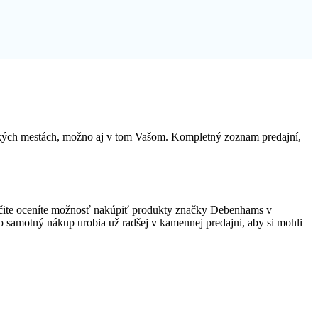
nských mestách, možno aj v tom Vašom. Kompletný zoznam predajní,
rčite oceníte možnosť nakúpiť produkty značky Debenhams v
 no samotný nákup urobia už radšej v kamennej predajni, aby si mohli