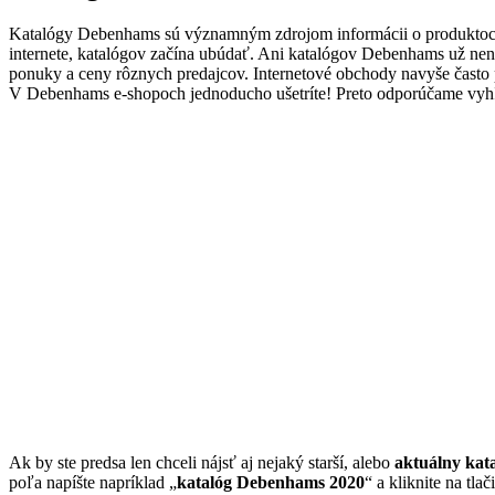
Katalógy Debenhams sú významným zdrojom informácii o produktoch
internete, katalógov začína ubúdať. Ani katalógov Debenhams už nen
ponuky a ceny rôznych predajcov. Internetové obchody navyše čast
V Debenhams e-shopoch jednoducho ušetríte! Preto odporúčame vyhľa
Ak by ste predsa len chceli nájsť aj nejaký starší, alebo
aktuálny ka
poľa napíšte napríklad „
katalóg Debenhams 2020
“ a kliknite na tlač