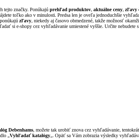
 tejto značky. Ponúkajú
prehľad produktov
,
aktuálne ceny
,
zľavy
ájdete toľko ako v minulosti. Predsa len je oveľa jednoduchšie vyhľ
o ponúkajú
zľavy
, niekedy aj časovo obmedzené, takže možnosť okamži
dať si e-shopy cez vyhľadávanie umiestené vyššie. Určite nebudete s
talóg Debenhams
, možete tak urobiť znova cez vyhľadávanie, tentokr
idlo „
Vyhľadať katalógy
„. Opäť sa Vám zobrazia výsledky vyhľadávani