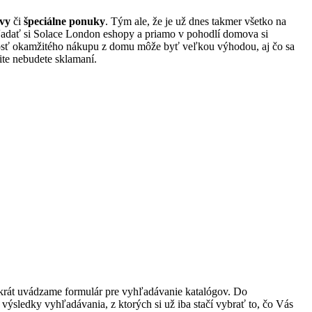
vy
či
špeciálne ponuky
. Tým ale, že je už dnes takmer všetko na
hľadať si Solace London eshopy a priamo v pohodlí domova si
osť okamžitého nákupu z domu môže byť veľkou výhodou, aj čo sa
te nebudete sklamaní.
okrát uvádzame formulár pre vyhľadávanie katalógov. Do
výsledky vyhľadávania, z ktorých si už iba stačí vybrať to, čo Vás