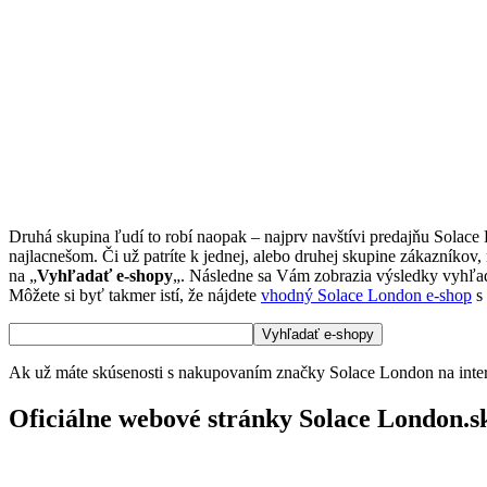
Druhá skupina ľudí to robí naopak – najprv navštívi predajňu Solac
najlacnešom. Či už patríte k jednej, alebo druhej skupine zákazníkov
na „
Vyhľadať e-shopy
„. Následne sa Vám zobrazia výsledky vyhľadá
Môžete si byť takmer istí, že nájdete
vhodný Solace London e-shop
s
Ak už máte skúsenosti s nakupovaním značky Solace London na intern
Oficiálne webové stránky Solace London.s