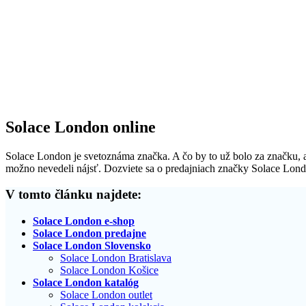
Solace London online
Solace London je svetoznáma značka. A čo by to už bolo za značku, ak
možno nevedeli nájsť. Dozviete sa o predajniach značky Solace London
V tomto článku najdete:
Solace London e-shop
Solace London predajne
Solace London Slovensko
Solace London Bratislava
Solace London Košice
Solace London katalóg
Solace London outlet