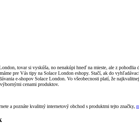
e London, tovar si vyskúša, no nenakúpi hneď na mieste, ale z pohodli
, máme pre Vás tipy na Solace London eshopy. Stačí, ak do vyhľadávaci
vania e-shopov Solace London. Vo všeobecnosti platí, že najkvalitnejš
 výbornými cenami produktov.
ete a poznáte kvalitný internetový obchod s produktmi tejto značky,
m
k