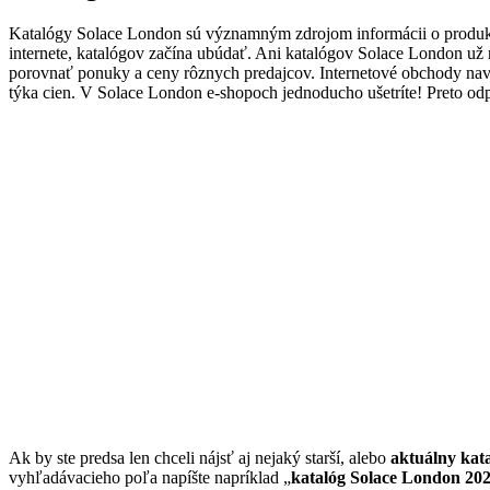
Katalógy Solace London sú významným zdrojom informácii o produk
internete, katalógov začína ubúdať. Ani katalógov Solace London už 
porovnať ponuky a ceny rôznych predajcov. Internetové obchody na
týka cien. V Solace London e-shopoch jednoducho ušetríte! Preto od
Ak by ste predsa len chceli nájsť aj nejaký starší, alebo
aktuálny kat
vyhľadávacieho poľa napíšte napríklad „
katalóg Solace London 20