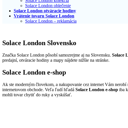
Solace London kolekcia
Solace London oblečenie
Solace London otváracie hodiny
Vrátenie tovaru Solace London
Solace London – reklamácia
Solace London Slovensko
Značka Solace London pôsobí samozrejme aj na Slovensku.
Solace 
predajní, otváracie hodiny a mapy nájdete nižšie na stránke.
Solace London e-shop
Ak ste moderným človekom, a nakupovanie cez internet Vám nerobí 
internetovom obchode. Veľa ľudí hľadá
Solace London e-shop
iba k
mohli tovar chytiť do ruky a vyskúšať.