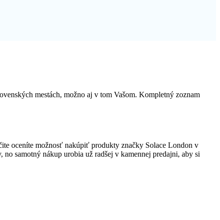
h slovenských mestách, možno aj v tom Vašom. Kompletný zoznam
čite oceníte možnosť nakúpiť produkty značky Solace London v
ov, no samotný nákup urobia už radšej v kamennej predajni, aby si