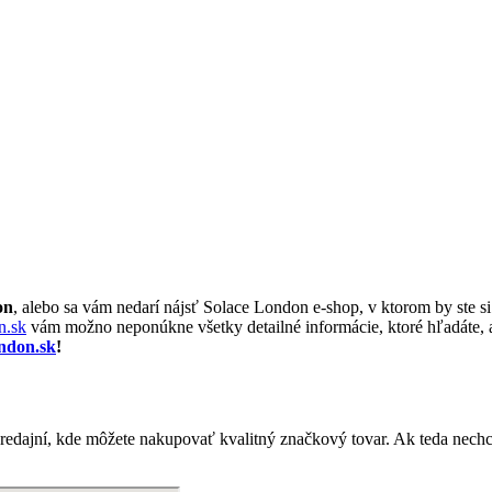
on
, alebo sa vám nedarí nájsť Solace London e-shop, v ktorom by ste si
n.sk
vám možno neponúkne všetky detailné informácie, ktoré hľadáte, al
ndon.sk
!
redajní, kde môžete nakupovať kvalitný značkový tovar. Ak teda nechc