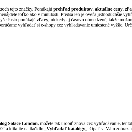
toch tejto značky. Ponúkajú
prehľad produktov
,
aktuálne ceny
,
zľa
nenájdete toľko ako v minulosti. Predsa len je oveľa jednoduchšie vy
vyše často ponúkajú
zľavy
, niekedy aj časovo obmedzené, takže možn
porúčame vyhľadať si e-shopy cez vyhľadávanie umiestené vyššie. Urči
alóg Solace London
, možete tak urobiť znova cez vyhľadávanie, tent
20
“ a kliknite na tlačidlo „
Vyhľadať katalógy
„. Opäť sa Vám zobrazia 