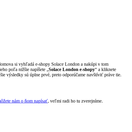
a domova si vyhľadá e-shopy Solace London a nakúpi v tom
eho poľa nižšie napíšete „
Solace London e-shopy
“ a kliknete
ie výsledky sú úplne prvé, preto odporúčame navštíviť práve tie.
ôžete nám o ňom napísať
, veľmi radi ho tu zverejníme.