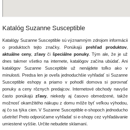
Katalóg Suzanne Susceptible
Katalógy Suzanne Susceptible sú významným zdrojom informácii
o produktoch tejto značky. Ponúkajú
prehľad produktov
,
aktuálne ceny
,
zľavy
či
špeciálne ponuky
. Tým ale, že je už
dnes takmer všetko na internete, katalógov začína ubúdať. Ani
katalógov Suzanne Susceptible už nenájdete toľko ako v
minulosti. Predsa len je oveľa jednoduchšie vyhľadať si Suzanne
Susceptible eshopy a priamo v pohodlí domova si porovnať
ponuky a ceny rôznych predajcov. Internetové obchody navyše
často ponúkajú
zľavy
, niekedy aj časovo obmedzené, takže
možnosť okamžitého nákupu z domu môže byť veľkou výhodou,
aj čo sa týka cien. V Suzanne Susceptible e-shopoch jednoducho
ušetríte! Preto odporúčame vyhľadať si e-shopy cez vyhľadávanie
umiestené vyššie. Určite nebudete sklamaní.