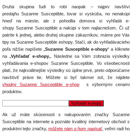
Druhá skupina ľudí to robí naopak – najprv navštívi
predajňu Suzanne Susceptible, tovar si vyskúša, no nenakúpi
hneď na mieste, ale z pohodlia domova si vyhľadá e-
shopy Suzanne Susceptible a nakúpi v tom najlacnešom. Či už
patríte k jednej, alebo druhej skupine zákazníkov, máme pre Vás
tipy na Suzanne Susceptible eshopy. Stačí, ak do vyhľadávacieho
poľa nižšie napíšete „
Suzanne Susceptible e-shopy
“ a kliknete
na „
Vyhľadať e-shopy
„. Následne sa Vám zobrazia výsledky
vyhľadávania e-shopov Suzanne Susceptible. Vo všeobecnosti
platí, že najkvalitnejšie výsledky sú úplne prvé, preto odporúčame
navštíviť práve tie. Môžete si byť takmer istí, že nájdete
vhodný Suzanne Susceptible e-shop
s výbornými cenami
produktov.
Ak už máte skúsenosti s nakupovaním značky Suzanne
Susceptible na internete a poznáte kvalitný internetový obchod s
produktmi tejto značky,
môžete nám o ňom napísať
, veľmi radi ho