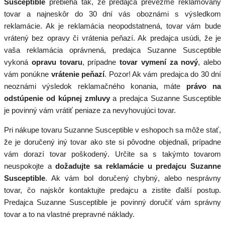
Susceptible
prebieha tak, že predajca prevezme reklamovaný
tovar a najneskôr do 30 dní vás oboznámi s výsledkom
reklamácie. Ak je reklamácia neopodstatnená, tovar vám bude
vrátený bez opravy či vrátenia peňazí. Ak predajca usúdi, že je
vaša reklamácia oprávnená, predajca Suzanne Susceptible
vykoná
opravu tovaru
, prípadne
tovar vymení za nový
, alebo
vám ponúkne
vrátenie peňazí
. Pozor! Ak vám predajca do 30 dní
neoznámi výsledok reklamačného konania, máte
právo na
odstúpenie od kúpnej zmluvy
a predajca Suzanne Susceptible
je povinný vám vrátiť peniaze za nevyhovujúci tovar.
Pri nákupe tovaru Suzanne Susceptible v eshopoch sa môže stať,
že je doručený iný tovar ako ste si pôvodne objednali, prípadne
vám dorazí tovar poškodený. Určite sa s takýmto tovarom
neuspokojte a
dožadujte sa reklamácie u predajcu Suzanne
Susceptible
. Ak vám bol doručený chybný, alebo nesprávny
tovar, čo najskôr kontaktujte predajcu a zistite ďalší postup.
Predajca Suzanne Susceptible je povinný doručiť vám správny
tovar a to na vlastné prepravné náklady.