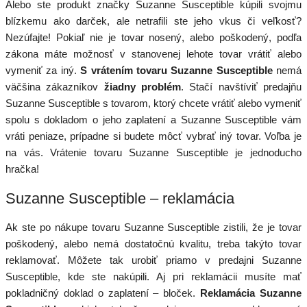
Alebo ste produkt značky Suzanne Susceptible kúpili svojmu
blízkemu ako darček, ale netrafili ste jeho vkus či veľkosť?
Nezúfajte! Pokiaľ nie je tovar nosený, alebo poškodený, podľa
zákona máte možnosť v stanovenej lehote tovar vrátiť alebo
vymeniť za iný.
S vrátením tovaru Suzanne Susceptible
nemá
väčšina zákazníkov
žiadny problém
. Stačí navštíviť predajňu
Suzanne Susceptible s tovarom, ktorý chcete vrátiť alebo vymeniť
spolu s dokladom o jeho zaplatení a Suzanne Susceptible vám
vráti peniaze, prípadne si budete môcť vybrať iný tovar. Voľba je
na vás. Vrátenie tovaru Suzanne Susceptible je jednoducho
hračka!
Suzanne Susceptible – reklamácia
Ak ste po nákupe tovaru Suzanne Susceptible zistili, že je tovar
poškodený, alebo nemá dostatočnú kvalitu, treba takýto tovar
reklamovať. Môžete tak urobiť priamo v predajni Suzanne
Susceptible, kde ste nakúpili. Aj pri reklamácii musíte mať
pokladničný doklad o zaplatení – bloček.
Reklamácia Suzanne