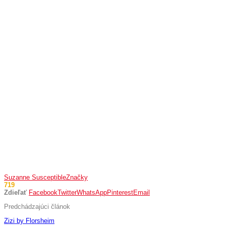
Suzanne Susceptible
Značky
719
Zdieľať
Facebook
Twitter
WhatsApp
Pinterest
Email
Predchádzajúci článok
Zizi by Florsheim