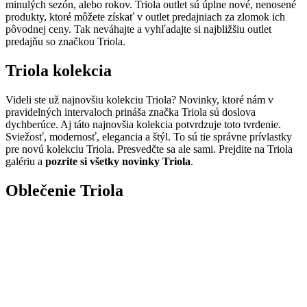
minulých sezón, alebo rokov. Triola outlet sú úplne nové, nenosené
produkty, ktoré môžete získať v outlet predajniach za zlomok ich
pôvodnej ceny. Tak neváhajte a vyhľadajte si najbližšiu outlet
predajňu so značkou Triola.
Triola kolekcia
Videli ste už najnovšiu kolekciu Triola? Novinky, ktoré nám v
pravidelných intervaloch prináša značka Triola sú doslova
dychberúce. Aj táto najnovšia kolekcia potvrdzuje toto tvrdenie.
Sviežosť, modernosť, elegancia a štýl. To sú tie správne prívlastky
pre novú kolekciu Triola. Presvedčte sa ale sami. Prejdite na Triola
galériu a
pozrite si všetky novinky Triola
.
Oblečenie Triola