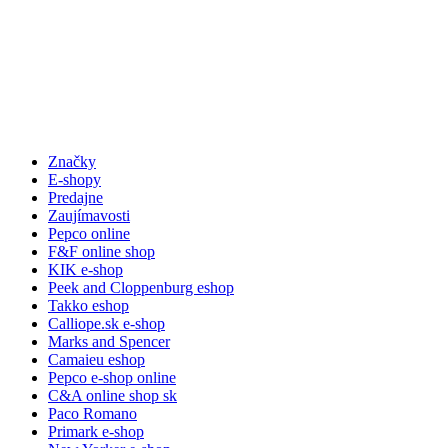
Značky
E-shopy
Predajne
Zaujímavosti
Pepco online
F&F online shop
KIK e-shop
Peek and Cloppenburg eshop
Takko eshop
Calliope.sk e-shop
Marks and Spencer
Camaieu eshop
Pepco e-shop online
C&A online shop sk
Paco Romano
Primark e-shop