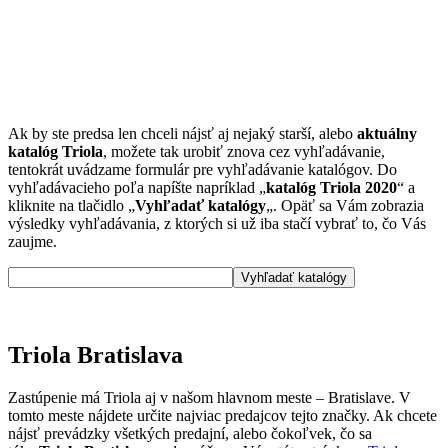
Ak by ste predsa len chceli nájsť aj nejaký starší, alebo
aktuálny
katalóg Triola
, možete tak urobiť znova cez vyhľadávanie,
tentokrát uvádzame formulár pre vyhľadávanie katalógov. Do
vyhľadávacieho poľa napíšte napríklad „
katalóg Triola 2020
“ a
kliknite na tlačidlo „
Vyhľadať katalógy
„. Opäť sa Vám zobrazia
výsledky vyhľadávania, z ktorých si už iba stačí vybrať to, čo Vás
zaujme.
Triola Bratislava
Zastúpenie má Triola aj v našom hlavnom meste – Bratislave. V
tomto meste nájdete určite najviac predajcov tejto značky. Ak chcete
nájsť prevádzky všetkých predajní, alebo čokoľvek, čo sa