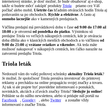
internetovej stránke, je dosť možné, že bude obsahovať aj e-shop,
takže si budete môcť zakúpiť produkty
Triola
priamo cez Váš
počítač alebo mobil.
Ušetríte čas
hľadním otváracích hodín Triola aj
potluvaním sa po obchodoch.
Rýchle a efektívne
. A často aj
onmoho lacnejšie
ako v kamenných predajniach.
Väčšina predajní má prevádzkovú dobu v čase
od 9:00 do 17:00 až
18:00
a je otvorená
od pondelka do piatku
. Výnimkou sú
predajne Triola vo veľkých nákupných centrách, kde je otváracia
doba dlhšia ako v klasických menších obchodoch a to väčšinou
od
9:00 do 21:00
aj
vrátane sviatkov a víkendov
. Ak teda máte
možnosť nakupovať v nákupných centrách, len ťažko narazíte na
zatvorenú predajňu Triola.
Triola leták
Nedorazil vám do vašej poštovej schránky
aktuálny Triola leták
?
Je možné, že spoločnosť Triola prestáva investovať do printovej
reklamy a prechádza na online propagáciu svojej značky a tovaru.
Aj tak si ale prajete byť pravidelne informovaní o ponukách,
novinkách, akciách a zľavách značky Triola?
Sledujte ju online!
Prihláste sa do nášho newslettera, alebo si pridajte náš portál na
Facebook
,
Google+
, alebo
Twitter
a zostaňte vždy
informovaní o značke Triola.