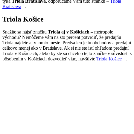
týka
Triola Bratislava
, odporúčame Vám túto stránku –
Triola
Bratislava
.
Triola Košice
Snažíte sa nájsť značku
Triola aj v Košiciach
– metropole
východu? Nemôžeme vám na sto percent potvrdiť, že predajňu
Triola nájdete aj v tomto meste. Predsa len je tu obchodov a predajní
celkovo menej ako v Bratislave. Ak si nie ste istí ohľadom predajní
Triola v Košiciach, alebo by ste sa chceli o tejto značke v súvislosti s
pôsobením v Košiciach dozvedieť viac, navštívte
Triola Košice
.