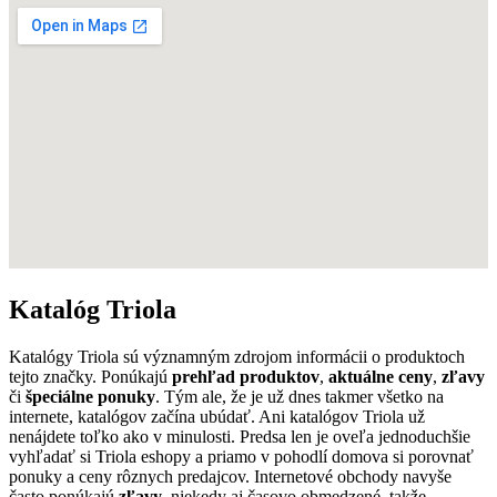
Katalóg Triola
Katalógy Triola sú významným zdrojom informácii o produktoch
tejto značky. Ponúkajú
prehľad produktov
,
aktuálne ceny
,
zľavy
či
špeciálne ponuky
. Tým ale, že je už dnes takmer všetko na
internete, katalógov začína ubúdať. Ani katalógov Triola už
nenájdete toľko ako v minulosti. Predsa len je oveľa jednoduchšie
vyhľadať si Triola eshopy a priamo v pohodlí domova si porovnať
ponuky a ceny rôznych predajcov. Internetové obchody navyše
často ponúkajú
zľavy
, niekedy aj časovo obmedzené, takže