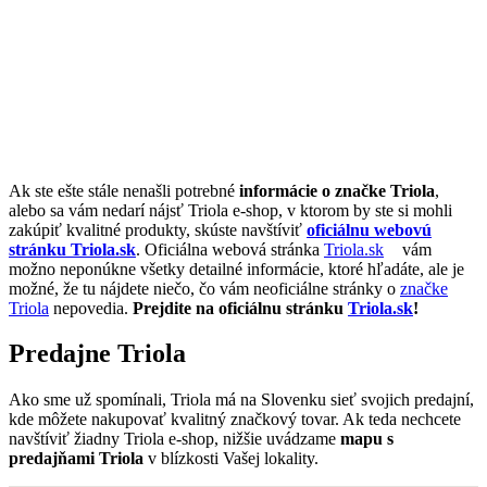
Ak ste ešte stále nenašli potrebné
informácie o značke Triola
,
alebo sa vám nedarí nájsť Triola e-shop, v ktorom by ste si mohli
zakúpiť kvalitné produkty, skúste navštíviť
oficiálnu webovú
stránku Triola.sk
. Oficiálna webová stránka
Triola.sk
vám
možno neponúkne všetky detailné informácie, ktoré hľadáte, ale je
možné, že tu nájdete niečo, čo vám neoficiálne stránky o
značke
Triola
nepovedia.
Prejdite na oficiálnu stránku
Triola.sk
!
Predajne Triola
Ako sme už spomínali, Triola má na Slovenku sieť svojich predajní,
kde môžete nakupovať kvalitný značkový tovar. Ak teda nechcete
navštíviť žiadny Triola e-shop, nižšie uvádzame
mapu s
predajňami Triola
v blízkosti Vašej lokality.