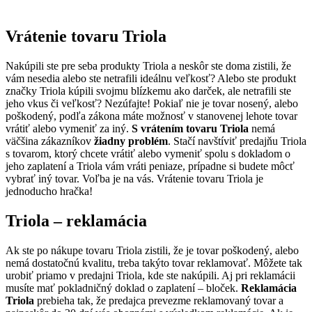
Vrátenie tovaru Triola
Nakúpili ste pre seba produkty Triola a neskôr ste doma zistili, že
vám nesedia alebo ste netrafili ideálnu veľkosť? Alebo ste produkt
značky Triola kúpili svojmu blízkemu ako darček, ale netrafili ste
jeho vkus či veľkosť? Nezúfajte! Pokiaľ nie je tovar nosený, alebo
poškodený, podľa zákona máte možnosť v stanovenej lehote tovar
vrátiť alebo vymeniť za iný.
S vrátením tovaru Triola
nemá
väčšina zákazníkov
žiadny problém
. Stačí navštíviť predajňu Triola
s tovarom, ktorý chcete vrátiť alebo vymeniť spolu s dokladom o
jeho zaplatení a Triola vám vráti peniaze, prípadne si budete môcť
vybrať iný tovar. Voľba je na vás. Vrátenie tovaru Triola je
jednoducho hračka!
Triola – reklamácia
Ak ste po nákupe tovaru Triola zistili, že je tovar poškodený, alebo
nemá dostatočnú kvalitu, treba takýto tovar reklamovať. Môžete tak
urobiť priamo v predajni Triola, kde ste nakúpili. Aj pri reklamácii
musíte mať pokladničný doklad o zaplatení – bloček.
Reklamácia
Triola
prebieha tak, že predajca prevezme reklamovaný tovar a