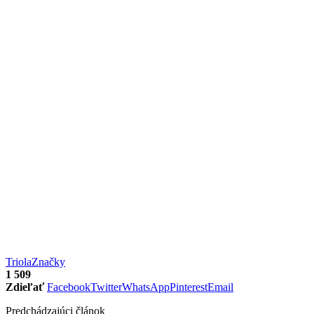
Triola
Značky
1 509
Zdieľať
Facebook
Twitter
WhatsApp
Pinterest
Email
Predchádzajúci článok