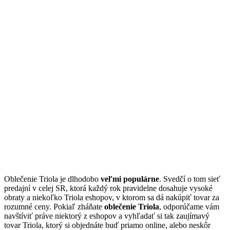
Oblečenie Triola je dlhodobo
veľmi populárne
. Svedčí o tom sieť
predajní v celej SR, ktorá každý rok pravidelne dosahuje vysoké
obraty a niekoľko Triola eshopov, v ktorom sa dá nakúpiť tovar za
rozumné ceny. Pokiaľ zháňate
oblečenie Triola
, odporúčame vám
navštíviť práve niektorý z eshopov a vyhľadať si tak zaujímavý
tovar Triola, ktorý si objednáte buď priamo online, alebo neskôr