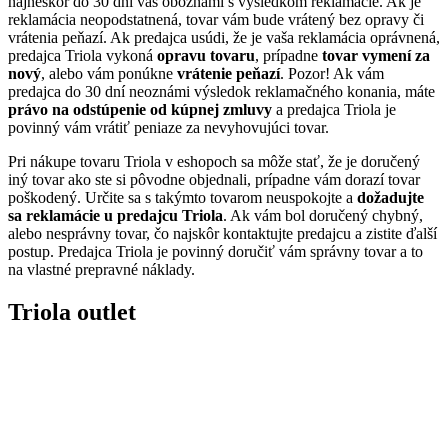
najneskôr do 30 dní vás oboznámi s výsledkom reklamácie. Ak je
reklamácia neopodstatnená, tovar vám bude vrátený bez opravy či
vrátenia peňazí. Ak predajca usúdi, že je vaša reklamácia oprávnená,
predajca Triola vykoná
opravu tovaru
, prípadne
tovar vymení za
nový
, alebo vám ponúkne
vrátenie peňazí
. Pozor! Ak vám
predajca do 30 dní neoznámi výsledok reklamačného konania, máte
právo na odstúpenie od kúpnej zmluvy
a predajca Triola je
povinný vám vrátiť peniaze za nevyhovujúci tovar.
Pri nákupe tovaru Triola v eshopoch sa môže stať, že je doručený
iný tovar ako ste si pôvodne objednali, prípadne vám dorazí tovar
poškodený. Určite sa s takýmto tovarom neuspokojte a
dožadujte
sa reklamácie u predajcu Triola
. Ak vám bol doručený chybný,
alebo nesprávny tovar, čo najskôr kontaktujte predajcu a zistite ďalší
postup. Predajca Triola je povinný doručiť vám správny tovar a to
na vlastné prepravné náklady.
Triola outlet