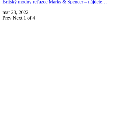
Britský módny reťazec Marks & Spencer – nájdete…
mar 23, 2022
Prev
Next
1 of 4