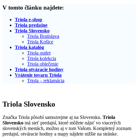
V tomto článku najdete:
Triola e-shop
Triola predajne
Triola Slovensko
Triola Bratislava
Triola Košice
Triola katalóg
Triola outlet
Triola kolekcia
Triola oblečenie
Triola otváracie hodiny
Vrátenie tovaru Triola
Triola – reklamácia
Triola Slovensko
Značka Triola pôsobí samozrejme aj na Slovensku.
Triola
Slovensko
má sieť predajní, ktoré môžete nájsť vo viacerých
slovenských mestách, možno aj v tom Vašom. Kompletný zoznam
predajní, otváracie hodiny a mapy nájdete nižšie na stránke.