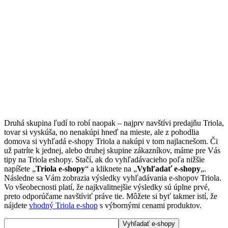
Druhá skupina ľudí to robí naopak – najprv navštívi predajňu Triola,
tovar si vyskúša, no nenakúpi hneď na mieste, ale z pohodlia
domova si vyhľadá e-shopy Triola a nakúpi v tom najlacnešom. Či
už patríte k jednej, alebo druhej skupine zákazníkov, máme pre Vás
tipy na Triola eshopy. Stačí, ak do vyhľadávacieho poľa nižšie
napíšete „
Triola e-shopy
“ a kliknete na „
Vyhľadať e-shopy
„.
Následne sa Vám zobrazia výsledky vyhľadávania e-shopov Triola.
Vo všeobecnosti platí, že najkvalitnejšie výsledky sú úplne prvé,
preto odporúčame navštíviť práve tie. Môžete si byť takmer istí, že
nájdete
vhodný Triola e-shop
s výbornými cenami produktov.