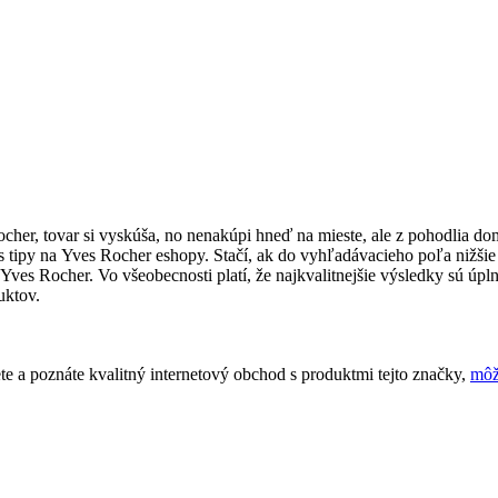
ocher, tovar si vyskúša, no nenakúpi hneď na mieste, ale z pohodlia 
s tipy na Yves Rocher eshopy. Stačí, ak do vyhľadávacieho poľa nižšie 
es Rocher. Vo všeobecnosti platí, že najkvalitnejšie výsledky sú úpln
uktov.
e a poznáte kvalitný internetový obchod s produktmi tejto značky,
môž