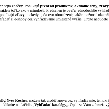
h tejto značky. Ponúkajú
prehľad produktov
,
aktuálne ceny
,
zľavy
nájdete toľko ako v minulosti. Predsa len je oveľa jednoduchšie vyhľ
o ponúkajú
zľavy
, niekedy aj časovo obmedzené, takže možnosť okamži
ľadať si e-shopy cez vyhľadávanie umiestené vyššie. Určite nebudete 
alóg Yves Rocher
, možete tak urobiť znova cez vyhľadávanie, tentok
 a kliknite na tlačidlo „
Vyhľadať katalógy
„. Opäť sa Vám zobrazia výs