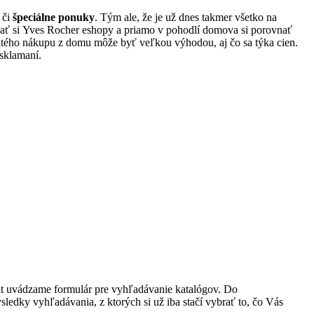
či
špeciálne ponuky
. Tým ale, že je už dnes takmer všetko na
adať si Yves Rocher eshopy a priamo v pohodlí domova si porovnať
tého nákupu z domu môže byť veľkou výhodou, aj čo sa týka cien.
sklamaní.
rát uvádzame formulár pre vyhľadávanie katalógov. Do
ledky vyhľadávania, z ktorých si už iba stačí vybrať to, čo Vás