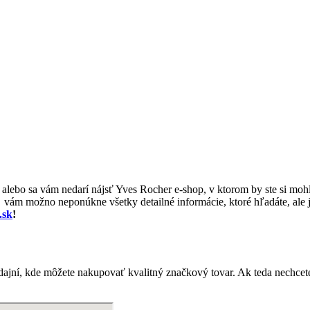
, alebo sa vám nedarí nájsť Yves Rocher e-shop, v ktorom by ste si mohl
vám možno neponúkne všetky detailné informácie, ktoré hľadáte, ale j
.sk
!
ajní, kde môžete nakupovať kvalitný značkový tovar. Ak teda nechcet