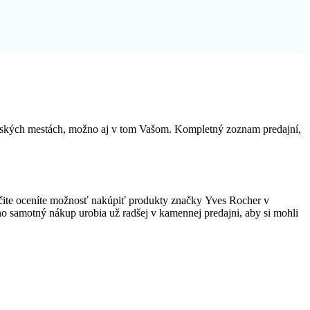
enských mestách, možno aj v tom Vašom. Kompletný zoznam predajní,
čite oceníte možnosť nakúpiť produkty značky Yves Rocher v
, no samotný nákup urobia už radšej v kamennej predajni, aby si mohli