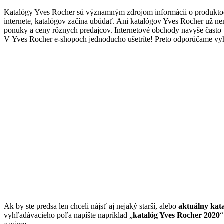
Katalógy Yves Rocher sú významným zdrojom informácii o produktoc
internete, katalógov začína ubúdať. Ani katalógov Yves Rocher už ne
ponuky a ceny rôznych predajcov. Internetové obchody navyše čast
V Yves Rocher e-shopoch jednoducho ušetríte! Preto odporúčame vyh
Ak by ste predsa len chceli nájsť aj nejaký starší, alebo
aktuálny kat
vyhľadávacieho poľa napíšte napríklad „
katalóg Yves Rocher 2020
“