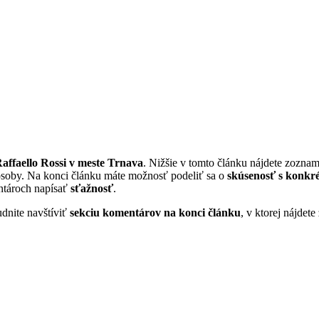
affaello Rossi v meste Trnava
. Nižšie v tomto článku nájdete zoznam
osoby. Na konci článku máte možnosť podeliť sa o
skúsenosť s konkré
ntároch napísať
sťažnosť
.
dnite navštíviť
sekciu komentárov na konci článku
, v ktorej nájdet