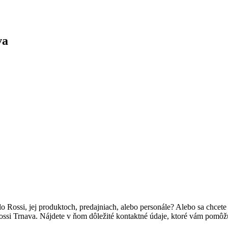
va
llo Rossi, jej produktoch, predajniach, alebo personále? Alebo sa chc
ssi Trnava. Nájdete v ňom dôležité kontaktné údaje, ktoré vám pomô