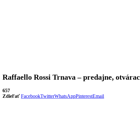
Raffaello Rossi Trnava – predajne, otvárac
657
Zdieľať
Facebook
Twitter
WhatsApp
Pinterest
Email