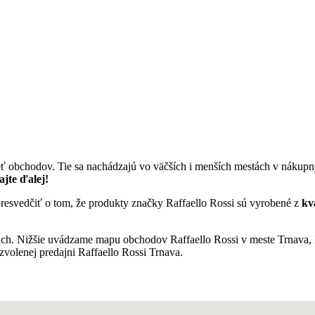
ť obchodov. Tie sa nachádzajú vo väčších i menších mestách v nákupn
ajte ďalej!
 presvedčiť o tom, že produkty značky Raffaello Rossi sú vyrobené z
kv
tách. Nižšie uvádzame mapu obchodov Raffaello Rossi v meste Trnava, k
 zvolenej predajni Raffaello Rossi Trnava.