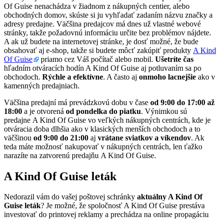
Of Guise nenachádza v žiadnom z nákupných centier, alebo
obchodných domov, skúste si ju vyhľadať zadaním názvu značky a
adresy predajne. Väčšina predajcov má dnes už vlastné webové
stránky, takže požadovnú informáciu určite bez problémov nájdete.
A ak už budete na internetovej stránke, je dosť možné, že bude
obsahovať aj e-shop, takže si budete môcť zakúpiť produkty
A Kind
Of Guise
priamo cez Váš počítač alebo mobil.
Ušetríte čas
hľadním otváracích hodín A Kind Of Guise aj potluvaním sa po
obchodoch.
Rýchle a efektívne
. A často aj
onmoho lacnejšie
ako v
kamenných predajniach.
Väčšina predajní má prevádzkovú dobu v čase
od 9:00 do 17:00 až
18:00
a je otvorená
od pondelka do piatku
. Výnimkou sú
predajne A Kind Of Guise vo veľkých nákupných centrách, kde je
otváracia doba dlhšia ako v klasických menších obchodoch a to
väčšinou
od 9:00 do 21:00
aj
vrátane sviatkov a víkendov
. Ak
teda máte možnosť nakupovať v nákupných centrách, len ťažko
narazíte na zatvorenú predajňu A Kind Of Guise.
A Kind Of Guise leták
Nedorazil vám do vašej poštovej schránky
aktuálny A Kind Of
Guise leták
? Je možné, že spoločnosť A Kind Of Guise prestáva
investovať do printovej reklamy a prechádza na online propagáciu