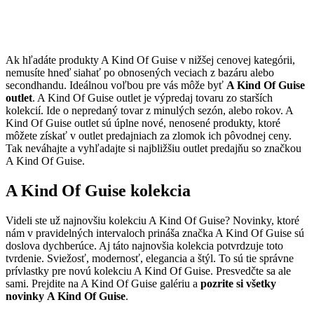
Ak hľadáte produkty A Kind Of Guise v nižšej cenovej kategórii,
nemusíte hneď siahať po obnosených veciach z bazáru alebo
secondhandu. Ideálnou voľbou pre vás môže byť
A Kind Of Guise
outlet
. A Kind Of Guise outlet je výpredaj tovaru zo starších
kolekcií. Ide o nepredaný tovar z minulých sezón, alebo rokov. A
Kind Of Guise outlet sú úplne nové, nenosené produkty, ktoré
môžete získať v outlet predajniach za zlomok ich pôvodnej ceny.
Tak neváhajte a vyhľadajte si najbližšiu outlet predajňu so značkou
A Kind Of Guise.
A Kind Of Guise kolekcia
Videli ste už najnovšiu kolekciu A Kind Of Guise? Novinky, ktoré
nám v pravidelných intervaloch prináša značka A Kind Of Guise sú
doslova dychberúce. Aj táto najnovšia kolekcia potvrdzuje toto
tvrdenie. Sviežosť, modernosť, elegancia a štýl. To sú tie správne
prívlastky pre novú kolekciu A Kind Of Guise. Presvedčte sa ale
sami. Prejdite na A Kind Of Guise galériu a
pozrite si všetky
novinky A Kind Of Guise
.