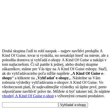
Druhá skupina ľudí to robí naopak – najprv navštívi predajňu A
Kind Of Guise, tovar si vyskúša, no nenakúpi hneď na mieste, ale z
pohodlia domova si vyhľadá e-shopy A Kind Of Guise a nakúpi v
tom najlacnešom. Či už patríte k jednej, alebo druhej skupine
zákazníkov, máme pre Vás tipy na A Kind Of Guise eshopy. Stačí,
ak do vyhľadávacieho poľa nižšie napíšete „
A Kind Of Guise e-
shopy
“ a kliknete na „
Vyhľadať e-shopy
„. Následne sa Vám
zobrazia výsledky vyhľadávania e-shopov A Kind Of Guise. Vo
všeobecnosti platí, že najkvalitnejšie výsledky sú úplne prvé, preto
odporúčame navštíviť práve tie. Môžete si byť takmer istí, že nájdete
vhodný A Kind Of Guise e-shop
s výbornými cenami produktov.