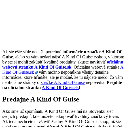
Ak ste ešte stále nenašli potrebné
informácie o značke A Kind Of
Guise
, alebo sa vám nedarí nájsť A Kind Of Guise e-shop, v ktorom
by ste si mohli zakúpiť kvalitné produkty, skúste navštíviť
oficiálnu
webovú stránku A Kind Of Guise.sk
. Oficiálna webová stránka
A
Kind Of Guise.sk
vám možno neponúkne všetky detailné
informácie, ktoré hľadáte, ale je možné, že tu nájdete niečo, čo vám
neoficiálne stránky o
značke A Kind Of Guise
nepovedia.
Prejdite
na oficiálnu stránku
A Kind Of Guise.sk
!
Predajne A Kind Of Guise
Ako sme už spomínali, A Kind Of Guise má na Slovenku sieť
svojich predajní, kde môžete nakupovať kvalitný značkový tovar.
Ak teda nechcete navštíviť žiadny A Kind Of Guise e-shop, nižšie
uvádzame
mapu s predajňami A Kind Of Guise
v blízkosti Vašej