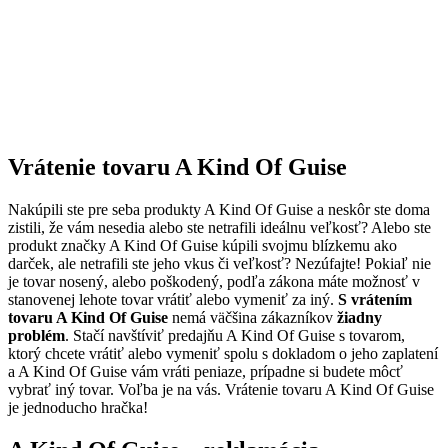
Vrátenie tovaru A Kind Of Guise
Nakúpili ste pre seba produkty A Kind Of Guise a neskôr ste doma
zistili, že vám nesedia alebo ste netrafili ideálnu veľkosť? Alebo ste
produkt značky A Kind Of Guise kúpili svojmu blízkemu ako
darček, ale netrafili ste jeho vkus či veľkosť? Nezúfajte! Pokiaľ nie
je tovar nosený, alebo poškodený, podľa zákona máte možnosť v
stanovenej lehote tovar vrátiť alebo vymeniť za iný.
S vrátením
tovaru A Kind Of Guise
nemá väčšina zákazníkov
žiadny
problém
. Stačí navštíviť predajňu A Kind Of Guise s tovarom,
ktorý chcete vrátiť alebo vymeniť spolu s dokladom o jeho zaplatení
a A Kind Of Guise vám vráti peniaze, prípadne si budete môcť
vybrať iný tovar. Voľba je na vás. Vrátenie tovaru A Kind Of Guise
je jednoducho hračka!