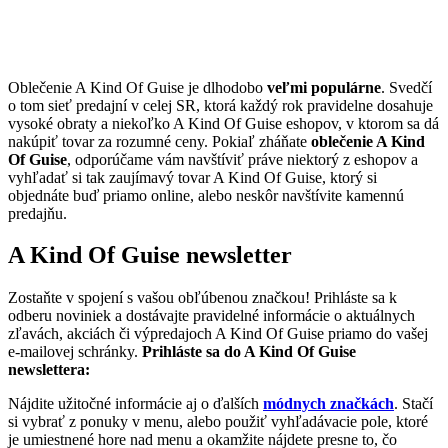
Oblečenie A Kind Of Guise je dlhodobo
veľmi populárne
. Svedčí
o tom sieť predajní v celej SR, ktorá každý rok pravidelne dosahuje
vysoké obraty a niekoľko A Kind Of Guise eshopov, v ktorom sa dá
nakúpiť tovar za rozumné ceny. Pokiaľ zháňate
oblečenie A Kind
Of Guise
, odporúčame vám navštíviť práve niektorý z eshopov a
vyhľadať si tak zaujímavý tovar A Kind Of Guise, ktorý si
objednáte buď priamo online, alebo neskôr navštívite kamennú
predajňu.
A Kind Of Guise newsletter
Zostaňte v spojení s vašou obľúbenou značkou! Prihláste sa k
odberu noviniek a dostávajte pravidelné informácie o aktuálnych
zľavách, akciách či výpredajoch A Kind Of Guise priamo do vašej
e-mailovej schránky.
Prihláste sa do A Kind Of Guise
newslettera:
Nájdite užitočné informácie aj o ďalších
módnych značkách
. Stačí
si vybrať z ponuky v menu, alebo použiť vyhľadávacie pole, ktoré
je umiestnené hore nad menu a okamžite nájdete presne to, čo