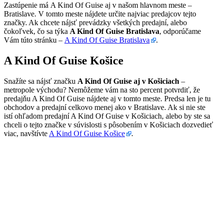
Zastúpenie má A Kind Of Guise aj v našom hlavnom meste –
Bratislave. V tomto meste nájdete určite najviac predajcov tejto
značky. Ak chcete nájsť prevádzky všetkých predajní, alebo
čokoľvek, čo sa týka
A Kind Of Guise Bratislava
, odporúčame
Vám túto stránku –
A Kind Of Guise Bratislava
.
A Kind Of Guise Košice
Snažíte sa nájsť značku
A Kind Of Guise aj v Košiciach
–
metropole východu? Nemôžeme vám na sto percent potvrdiť, že
predajňu A Kind Of Guise nájdete aj v tomto meste. Predsa len je tu
obchodov a predajní celkovo menej ako v Bratislave. Ak si nie ste
istí ohľadom predajní A Kind Of Guise v Košiciach, alebo by ste sa
chceli o tejto značke v súvislosti s pôsobením v Košiciach dozvedieť
viac, navštívte
A Kind Of Guise Košice
.