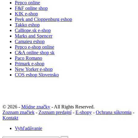
Pepco online
F&F online shop
KIK e-shop
Peek and Cloppenburg eshop
Takko eshop
Calliope.sk e-shop
Marks and Spencer
Camaieu eshop
Pepco e-shop online
C&A online shop sk
Paco Romano
Primark e-shop
New Yorker e-shop
COS eshop Slovensko
© 2026 -
Módne značky
- All Rights Reserved.
Zoznam značiek
-
Zoznam predajní
-
E-shopy
-
Ochrana súkromia
-
Kontakt
Vyhľadávanie