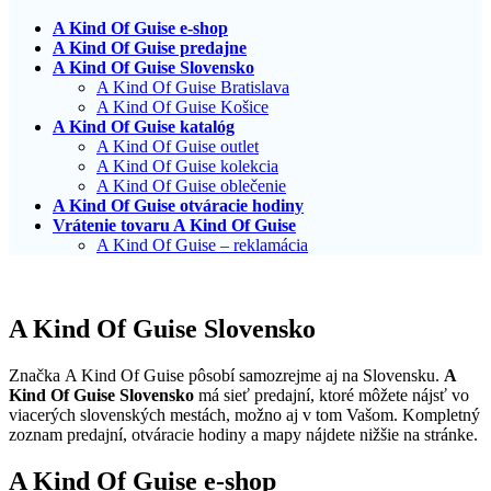
A Kind Of Guise e-shop
A Kind Of Guise predajne
A Kind Of Guise Slovensko
A Kind Of Guise Bratislava
A Kind Of Guise Košice
A Kind Of Guise katalóg
A Kind Of Guise outlet
A Kind Of Guise kolekcia
A Kind Of Guise oblečenie
A Kind Of Guise otváracie hodiny
Vrátenie tovaru A Kind Of Guise
A Kind Of Guise – reklamácia
A Kind Of Guise Slovensko
Značka A Kind Of Guise pôsobí samozrejme aj na Slovensku.
A
Kind Of Guise Slovensko
má sieť predajní, ktoré môžete nájsť vo
viacerých slovenských mestách, možno aj v tom Vašom. Kompletný
zoznam predajní, otváracie hodiny a mapy nájdete nižšie na stránke.
A Kind Of Guise e-shop