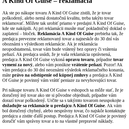
A Kind Of Guise – reklamácia
Ak ste po nákupe tovaru A Kind Of Guise zistili, že je tovar
poškodený, alebo nemá dostatočnú kvalitu, treba takýto tovar
reklamovať. Môžete tak urobiť priamo v predajni A Kind Of Guise,
kde ste nakúpili. Aj pri reklamácii musíte mať pokladničný doklad o
zaplatení – bloček.
Reklamácia A Kind Of Guise
prebieha tak, že
predajca prevezme reklamovaný tovar a najneskôr do 30 dní vás
oboznámi s výsledkom reklamácie. Ak je reklamácia
neopodstatnená, tovar vám bude vrátený bez opravy či vrátenia
peňazí. Ak predajca usúdi, že je vaša reklamácia oprávnená,
predajca A Kind Of Guise vykoná
opravu tovaru
, prípadne
tovar
vymení za nový
, alebo vám ponúkne
vrátenie peňazí
. Pozor! Ak
vám predajca do 30 dní neoznámi výsledok reklamačného konania,
máte
právo na odstúpenie od kúpnej zmluvy
a predajca A Kind
Of Guise je povinný vám vrátiť peniaze za nevyhovujúci tovar.
Pri nákupe tovaru A Kind Of Guise v eshopoch sa môže stať, že je
doručený iný tovar ako ste si pôvodne objednali, prípadne vám
dorazí tovar poškodený. Určite sa s takýmto tovarom neuspokojte a
dožadujte sa reklamácie u predajcu A Kind Of Guise
. Ak vám
bol doručený chybný, alebo nesprávny tovar, čo najskôr kontaktujte
predajcu a zistite ďalší postup. Predajca A Kind Of Guise je povinný
doručiť vám správny tovar a to na vlastné prepravné náklady.