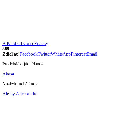
A Kind Of Guise
Značky
889
Zdieľať
Facebook
Twitter
WhatsApp
Pinterest
Email
Predchádzajúci článok
Akasa
Nasledujúci článok
Ale by Allessandra