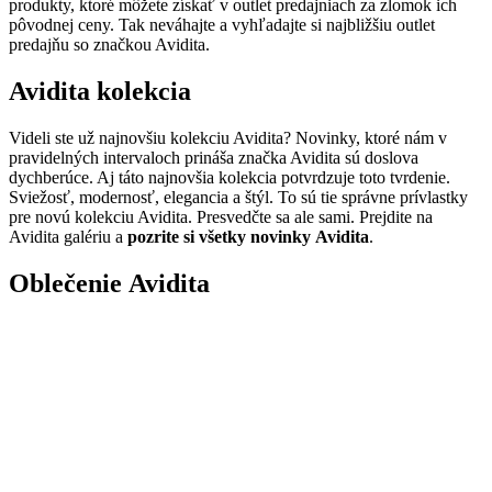
produkty, ktoré môžete získať v outlet predajniach za zlomok ich
pôvodnej ceny. Tak neváhajte a vyhľadajte si najbližšiu outlet
predajňu so značkou Avidita.
Avidita kolekcia
Videli ste už najnovšiu kolekciu Avidita? Novinky, ktoré nám v
pravidelných intervaloch prináša značka Avidita sú doslova
dychberúce. Aj táto najnovšia kolekcia potvrdzuje toto tvrdenie.
Sviežosť, modernosť, elegancia a štýl. To sú tie správne prívlastky
pre novú kolekciu Avidita. Presvedčte sa ale sami. Prejdite na
Avidita galériu a
pozrite si všetky novinky Avidita
.
Oblečenie Avidita