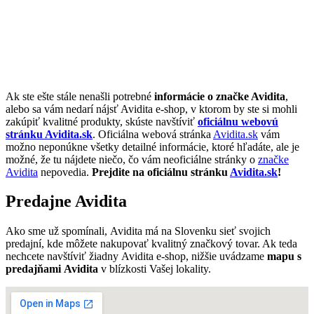
Ak ste ešte stále nenašli potrebné
informácie o značke Avidita
,
alebo sa vám nedarí nájsť Avidita e-shop, v ktorom by ste si mohli
zakúpiť kvalitné produkty, skúste navštíviť
oficiálnu webovú
stránku Avidita.sk
. Oficiálna webová stránka
Avidita.sk
vám
možno neponúkne všetky detailné informácie, ktoré hľadáte, ale je
možné, že tu nájdete niečo, čo vám neoficiálne stránky o
značke
Avidita
nepovedia.
Prejdite na oficiálnu stránku
Avidita.sk
!
Predajne Avidita
Ako sme už spomínali, Avidita má na Slovenku sieť svojich
predajní, kde môžete nakupovať kvalitný značkový tovar. Ak teda
nechcete navštíviť žiadny Avidita e-shop, nižšie uvádzame
mapu s
predajňami Avidita
v blízkosti Vašej lokality.