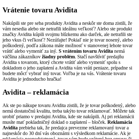
Vrátenie tovaru Avidita
Nakúpili ste pre seba produkty Avidita a neskôr ste doma zistili, že
vám nesedia alebo ste netrafili ideálnu veľkosť? Alebo ste produkt
značky Avidita kúpili svojmu blízkemu ako darček, ale netrafili ste
jeho vkus či veľkosť? Nezúfajte! Pokiaľ nie je tovar nosený, alebo
poškodený, podľa zákona máte možnosť v stanovenej lehote tovar
vrátiť alebo vymeniť za iný.
S vrátením tovaru Avidita
nemá
väčšina zákazníkov
žiadny problém
. Stačí navštíviť predajňu
Avidita s tovarom, ktorý chcete vrátiť alebo vymeniť spolu s
dokladom o jeho zaplatení a Avidita vám vráti peniaze, prípadne si
budete môcť vybrať iný tovar. Voľba je na vás. Vrátenie tovaru
Avidita je jednoducho hračka!
Avidita – reklamácia
Ak ste po nákupe tovaru Avidita zistili, že je tovar poškodený, alebo
nemá dostatočnú kvalitu, treba takýto tovar reklamovať. Môžete tak
urobiť priamo v predajni Avidita, kde ste nakúpili. Aj pri reklamácii
musíte mať pokladničný doklad o zaplatení – bloček.
Reklamácia
Avidita
prebieha tak, že predajca prevezme reklamovaný tovar a
najneskôr do 30 dní vás oboznámi s výsledkom reklamácie. Ak je
reklamácia neopodstatnená, tovar vám bude vrátený bez opravy či