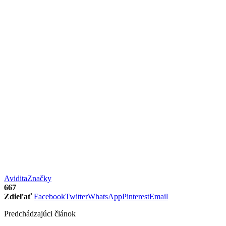
Avidita
Značky
667
Zdieľať
Facebook
Twitter
WhatsApp
Pinterest
Email
Predchádzajúci článok