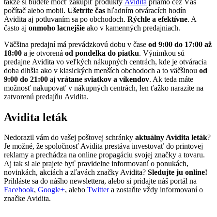
takže si budete môcť zakúpiť produkty
Avidita
priamo cez Váš
počítač alebo mobil.
Ušetríte čas
hľadním otváracích hodín
Avidita aj potluvaním sa po obchodoch.
Rýchle a efektívne
. A
často aj
onmoho lacnejšie
ako v kamenných predajniach.
Väčšina predajní má prevádzkovú dobu v čase
od 9:00 do 17:00 až
18:00
a je otvorená
od pondelka do piatku
. Výnimkou sú
predajne Avidita vo veľkých nákupných centrách, kde je otváracia
doba dlhšia ako v klasických menších obchodoch a to väčšinou
od
9:00 do 21:00
aj
vrátane sviatkov a víkendov
. Ak teda máte
možnosť nakupovať v nákupných centrách, len ťažko narazíte na
zatvorenú predajňu Avidita.
Avidita leták
Nedorazil vám do vašej poštovej schránky
aktuálny Avidita leták
?
Je možné, že spoločnosť Avidita prestáva investovať do printovej
reklamy a prechádza na online propagáciu svojej značky a tovaru.
Aj tak si ale prajete byť pravidelne informovaní o ponukách,
novinkách, akciách a zľavách značky Avidita?
Sledujte ju online!
Prihláste sa do nášho newslettera, alebo si pridajte náš portál na
Facebook
,
Google+
, alebo
Twitter
a zostaňte vždy informovaní o
značke Avidita.