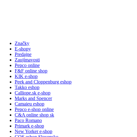
Značky
E-shopy
Predajne
Zaujímavosti
Pepco online
F&F online shop
KIK e-shop
Peek and Cloppenburg eshop
Takko eshop
Calliope.sk e-shop
Marks and Spencer
Camaieu eshop
Pepco e-shop online
C&A online shop sk
Paco Romano
Primark e-shop
New Yorker e-shop
COS eshop Slovensko