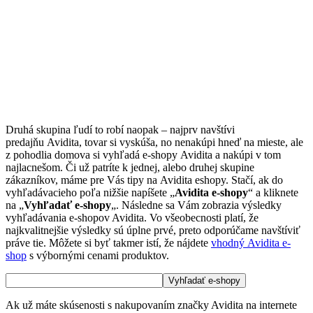
Druhá skupina ľudí to robí naopak – najprv navštívi
predajňu Avidita, tovar si vyskúša, no nenakúpi hneď na mieste, ale
z pohodlia domova si vyhľadá e-shopy Avidita a nakúpi v tom
najlacnešom. Či už patríte k jednej, alebo druhej skupine
zákazníkov, máme pre Vás tipy na Avidita eshopy. Stačí, ak do
vyhľadávacieho poľa nižšie napíšete „
Avidita e-shopy
“ a kliknete
na „
Vyhľadať e-shopy
„. Následne sa Vám zobrazia výsledky
vyhľadávania e-shopov Avidita. Vo všeobecnosti platí, že
najkvalitnejšie výsledky sú úplne prvé, preto odporúčame navštíviť
práve tie. Môžete si byť takmer istí, že nájdete
vhodný Avidita e-
shop
s výbornými cenami produktov.
Ak už máte skúsenosti s nakupovaním značky Avidita na internete