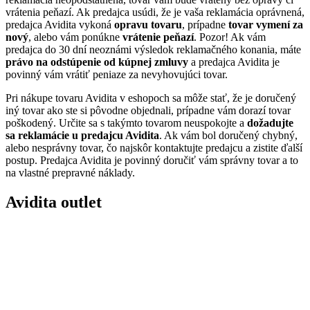
vrátenia peňazí. Ak predajca usúdi, že je vaša reklamácia oprávnená,
predajca Avidita vykoná
opravu tovaru
, prípadne
tovar vymení za
nový
, alebo vám ponúkne
vrátenie peňazí
. Pozor! Ak vám
predajca do 30 dní neoznámi výsledok reklamačného konania, máte
právo na odstúpenie od kúpnej zmluvy
a predajca Avidita je
povinný vám vrátiť peniaze za nevyhovujúci tovar.
Pri nákupe tovaru Avidita v eshopoch sa môže stať, že je doručený
iný tovar ako ste si pôvodne objednali, prípadne vám dorazí tovar
poškodený. Určite sa s takýmto tovarom neuspokojte a
dožadujte
sa reklamácie u predajcu Avidita
. Ak vám bol doručený chybný,
alebo nesprávny tovar, čo najskôr kontaktujte predajcu a zistite ďalší
postup. Predajca Avidita je povinný doručiť vám správny tovar a to
na vlastné prepravné náklady.
Avidita outlet