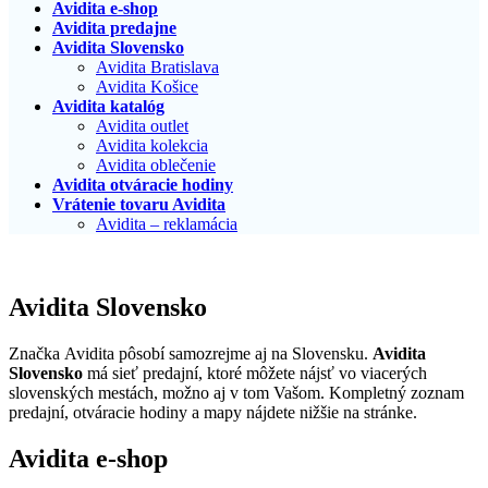
Avidita e-shop
Avidita predajne
Avidita Slovensko
Avidita Bratislava
Avidita Košice
Avidita katalóg
Avidita outlet
Avidita kolekcia
Avidita oblečenie
Avidita otváracie hodiny
Vrátenie tovaru Avidita
Avidita – reklamácia
Avidita Slovensko
Značka Avidita pôsobí samozrejme aj na Slovensku.
Avidita
Slovensko
má sieť predajní, ktoré môžete nájsť vo viacerých
slovenských mestách, možno aj v tom Vašom. Kompletný zoznam
predajní, otváracie hodiny a mapy nájdete nižšie na stránke.
Avidita e-shop