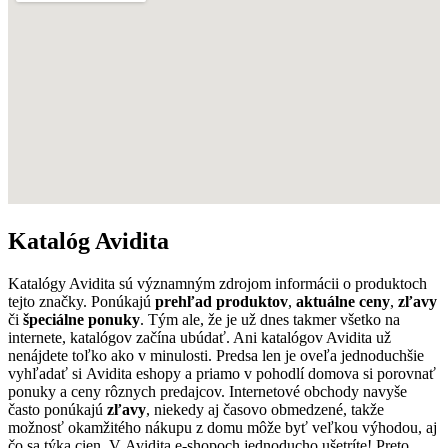
Katalóg Avidita
Katalógy Avidita sú významným zdrojom informácii o produktoch
tejto značky. Ponúkajú
prehľad produktov
,
aktuálne ceny
,
zľavy
či
špeciálne ponuky
. Tým ale, že je už dnes takmer všetko na
internete, katalógov začína ubúdať. Ani katalógov Avidita už
nenájdete toľko ako v minulosti. Predsa len je oveľa jednoduchšie
vyhľadať si Avidita eshopy a priamo v pohodlí domova si porovnať
ponuky a ceny rôznych predajcov. Internetové obchody navyše
často ponúkajú
zľavy
, niekedy aj časovo obmedzené, takže
možnosť okamžitého nákupu z domu môže byť veľkou výhodou, aj
čo sa týka cien. V Avidita e-shopoch jednoducho ušetríte! Preto