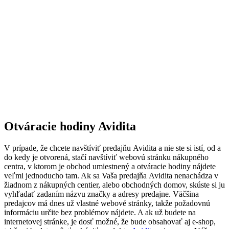
Otváracie hodiny Avidita
V prípade, že chcete navštíviť predajňu Avidita a nie ste si istí, od a
do kedy je otvorená, stačí navštíviť webovú stránku nákupného
centra, v ktorom je obchod umiestnený a otváracie hodiny nájdete
veľmi jednoducho tam. Ak sa Vaša predajňa Avidita nenachádza v
žiadnom z nákupných centier, alebo obchodných domov, skúste si ju
vyhľadať zadaním názvu značky a adresy predajne. Väčšina
predajcov má dnes už vlastné webové stránky, takže požadovnú
informáciu určite bez problémov nájdete. A ak už budete na
internetovej stránke, je dosť možné, že bude obsahovať aj e-shop,