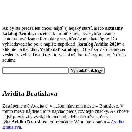
Ak by ste predsa len chceli nájsť aj nejaký starší, alebo
aktuálny
katalóg Avidita
, možete tak urobiť znova cez vyhľadávanie,
tentokrát uvádzame formulár pre vyhľadávanie katalógov. Do
vyhľadávacieho poľa napíšte napríklad „
katalóg Avidita 2020
“ a
kliknite na tlačidlo „
Vyhľadať katalógy
„. Opäť sa Vám zobrazia
výsledky vyhľadávania, z ktorých si už iba stačí vybrať to, čo Vás
zaujme.
Avidita Bratislava
Zastúpenie má Avidita aj v našom hlavnom meste – Bratislave. V
tomto meste nájdete určite najviac predajcov tejto značky. Ak chcete
nájsť prevádzky všetkých predajní, alebo čokoľvek, čo sa
týka
Avidita Bratislava
, odporúčame Vám túto stránku –
Avidita
Bratislava
.