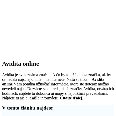
Avidita online
Avidita je svetoznáma značka. A čo by to už bolo za značku, ak by
sa nedala nájsť aj online – na internete. Naša stránka –
Avidita
online
Vám ponúka užitočné informácie, ktoré ste doteraz možno
nevedeli nájsť. Dozviete sa o predajniach značky Avidita, otváracích
hodinách, nájdete tu dokonca aj mapy s najbližšími prevádzkami.
Nájdete tu ale aj ďalšie informácie.
Čítajte ďalej
.
V tomto článku najdete: