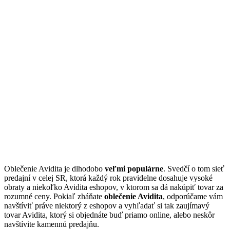
Oblečenie Avidita je dlhodobo
veľmi populárne
. Svedčí o tom sieť
predajní v celej SR, ktorá každý rok pravidelne dosahuje vysoké
obraty a niekoľko Avidita eshopov, v ktorom sa dá nakúpiť tovar za
rozumné ceny. Pokiaľ zháňate
oblečenie Avidita
, odporúčame vám
navštíviť práve niektorý z eshopov a vyhľadať si tak zaujímavý
tovar Avidita, ktorý si objednáte buď priamo online, alebo neskôr
navštívite kamennú predajňu.