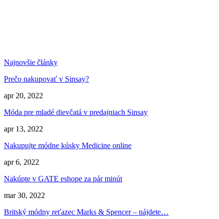
Najnovšie články
Prečo nakupovať v Sinsay?
apr 20, 2022
Móda pre mladé dievčatá v predajniach Sinsay
apr 13, 2022
Nakupujte módne kúsky Medicine online
apr 6, 2022
Nakúpte v GATE eshope za pár minút
mar 30, 2022
Britský módny reťazec Marks & Spencer – nájdete…