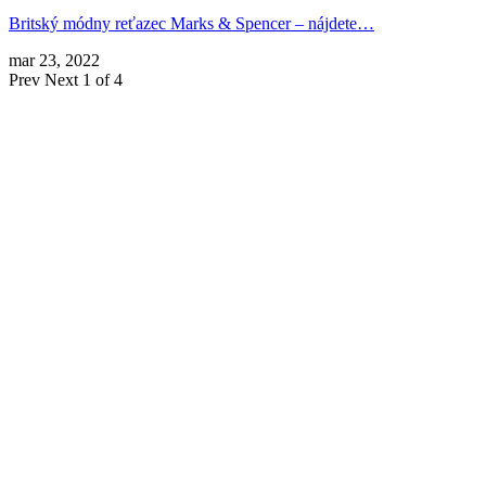
Britský módny reťazec Marks & Spencer – nájdete…
mar 23, 2022
Prev
Next
1 of 4