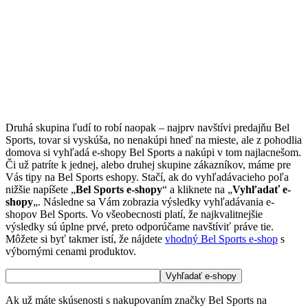
Druhá skupina ľudí to robí naopak – najprv navštívi predajňu Bel
Sports, tovar si vyskúša, no nenakúpi hneď na mieste, ale z pohodlia
domova si vyhľadá e-shopy Bel Sports a nakúpi v tom najlacnešom.
Či už patríte k jednej, alebo druhej skupine zákazníkov, máme pre
Vás tipy na Bel Sports eshopy. Stačí, ak do vyhľadávacieho poľa
nižšie napíšete „
Bel Sports e-shopy
“ a kliknete na „
Vyhľadať e-
shopy
„. Následne sa Vám zobrazia výsledky vyhľadávania e-
shopov Bel Sports. Vo všeobecnosti platí, že najkvalitnejšie
výsledky sú úplne prvé, preto odporúčame navštíviť práve tie.
Môžete si byť takmer istí, že nájdete
vhodný Bel Sports e-shop
s
výbornými cenami produktov.
Ak už máte skúsenosti s nakupovaním značky Bel Sports na