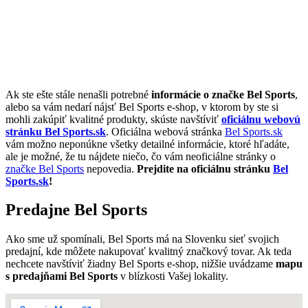
Ak ste ešte stále nenašli potrebné
informácie o značke Bel Sports
,
alebo sa vám nedarí nájsť Bel Sports e-shop, v ktorom by ste si
mohli zakúpiť kvalitné produkty, skúste navštíviť
oficiálnu webovú
stránku Bel Sports.sk
. Oficiálna webová stránka
Bel Sports.sk
vám možno neponúkne všetky detailné informácie, ktoré hľadáte,
ale je možné, že tu nájdete niečo, čo vám neoficiálne stránky o
značke Bel Sports
nepovedia.
Prejdite na oficiálnu stránku
Bel
Sports.sk
!
Predajne Bel Sports
Ako sme už spomínali, Bel Sports má na Slovenku sieť svojich
predajní, kde môžete nakupovať kvalitný značkový tovar. Ak teda
nechcete navštíviť žiadny Bel Sports e-shop, nižšie uvádzame
mapu
s predajňami Bel Sports
v blízkosti Vašej lokality.