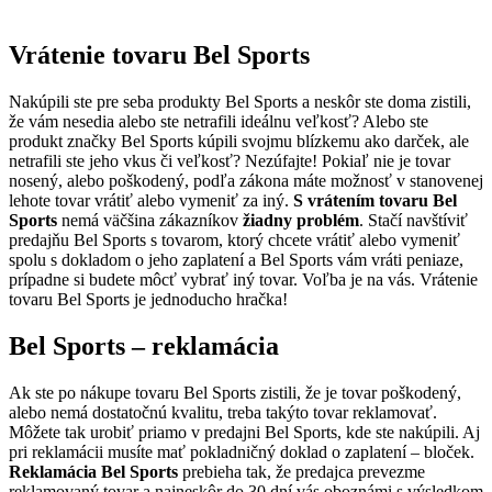
Vrátenie tovaru Bel Sports
Nakúpili ste pre seba produkty Bel Sports a neskôr ste doma zistili,
že vám nesedia alebo ste netrafili ideálnu veľkosť? Alebo ste
produkt značky Bel Sports kúpili svojmu blízkemu ako darček, ale
netrafili ste jeho vkus či veľkosť? Nezúfajte! Pokiaľ nie je tovar
nosený, alebo poškodený, podľa zákona máte možnosť v stanovenej
lehote tovar vrátiť alebo vymeniť za iný.
S vrátením tovaru Bel
Sports
nemá väčšina zákazníkov
žiadny problém
. Stačí navštíviť
predajňu Bel Sports s tovarom, ktorý chcete vrátiť alebo vymeniť
spolu s dokladom o jeho zaplatení a Bel Sports vám vráti peniaze,
prípadne si budete môcť vybrať iný tovar. Voľba je na vás. Vrátenie
tovaru Bel Sports je jednoducho hračka!
Bel Sports – reklamácia
Ak ste po nákupe tovaru Bel Sports zistili, že je tovar poškodený,
alebo nemá dostatočnú kvalitu, treba takýto tovar reklamovať.
Môžete tak urobiť priamo v predajni Bel Sports, kde ste nakúpili. Aj
pri reklamácii musíte mať pokladničný doklad o zaplatení – bloček.
Reklamácia Bel Sports
prebieha tak, že predajca prevezme
reklamovaný tovar a najneskôr do 30 dní vás oboznámi s výsledkom