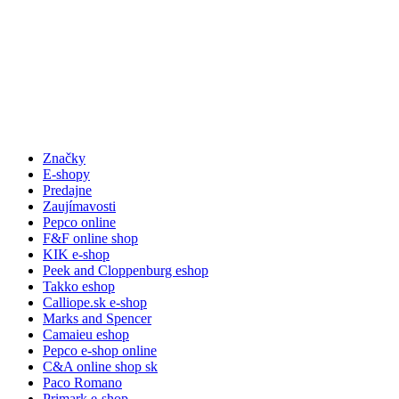
Značky
E-shopy
Predajne
Zaujímavosti
Pepco online
F&F online shop
KIK e-shop
Peek and Cloppenburg eshop
Takko eshop
Calliope.sk e-shop
Marks and Spencer
Camaieu eshop
Pepco e-shop online
C&A online shop sk
Paco Romano
Primark e-shop