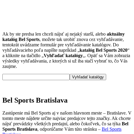
Ak by ste predsa len chceli nájsť aj nejaký starší, alebo
aktuálny
katalóg Bel Sports
, možete tak urobiť znova cez vyhľadávanie,
tentokrát uvádzame formulár pre vyhľadávanie katalógov. Do
vyhľadávacieho poľa napíšte napríklad „
katalóg Bel Sports 2020
“
a kliknite na tlačidlo „
Vyhľadať katalógy
„. Opäť sa Vám zobrazia
výsledky vyhľadávania, z ktorých si už iba stačí vybrať to, čo Vás
zaujme.
Bel Sports Bratislava
Zastúpenie má Bel Sports aj v našom hlavnom meste – Bratislave. V
tomto meste nájdete určite najviac predajcov tejto značky. Ak chcete
nájsť prevádzky všetkých predajní, alebo čokoľvek, čo sa týka
Bel
Sports Bratislava
, odporúčame Vám túto stránku –
Bel Sports