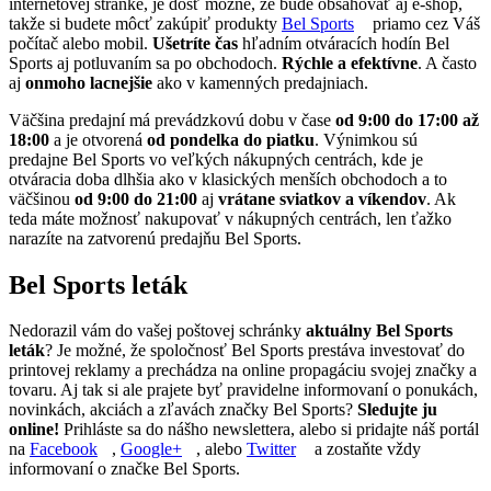
internetovej stránke, je dosť možné, že bude obsahovať aj e-shop,
takže si budete môcť zakúpiť produkty
Bel Sports
priamo cez Váš
počítač alebo mobil.
Ušetríte čas
hľadním otváracích hodín Bel
Sports aj potluvaním sa po obchodoch.
Rýchle a efektívne
. A často
aj
onmoho lacnejšie
ako v kamenných predajniach.
Väčšina predajní má prevádzkovú dobu v čase
od 9:00 do 17:00 až
18:00
a je otvorená
od pondelka do piatku
. Výnimkou sú
predajne Bel Sports vo veľkých nákupných centrách, kde je
otváracia doba dlhšia ako v klasických menších obchodoch a to
väčšinou
od 9:00 do 21:00
aj
vrátane sviatkov a víkendov
. Ak
teda máte možnosť nakupovať v nákupných centrách, len ťažko
narazíte na zatvorenú predajňu Bel Sports.
Bel Sports leták
Nedorazil vám do vašej poštovej schránky
aktuálny Bel Sports
leták
? Je možné, že spoločnosť Bel Sports prestáva investovať do
printovej reklamy a prechádza na online propagáciu svojej značky a
tovaru. Aj tak si ale prajete byť pravidelne informovaní o ponukách,
novinkách, akciách a zľavách značky Bel Sports?
Sledujte ju
online!
Prihláste sa do nášho newslettera, alebo si pridajte náš portál
na
Facebook
,
Google+
, alebo
Twitter
a zostaňte vždy
informovaní o značke Bel Sports.