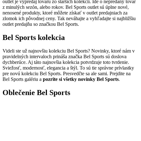
outlet je výpredaj tovaru zo starších kolekcií. Ide o nepredaný tovar
z minulých sezón, alebo rokov. Bel Sports outlet sú úplne nové,
nenosené produkty, ktoré môžete získať v outlet predajniach za
zlomok ich pôvodnej ceny. Tak neváhajte a vyhľadajte si najbližšiu
outlet predajňu so značkou Bel Sports.
Bel Sports kolekcia
Videli ste už najnovšiu kolekciu Bel Sports? Novinky, ktoré nám v
pravidelných intervaloch prináša značka Bel Sports sú doslova
dychberúce. Aj táto najnovšia kolekcia potvrdzuje toto tvrdenie.
Sviežosť, modernosť, elegancia a štýl. To sú tie správne prívlastky
pre novú kolekciu Bel Sports. Presvedčte sa ale sami. Prejdite na
Bel Sports galériu a
pozrite si všetky novinky Bel Sports
.
Oblečenie Bel Sports