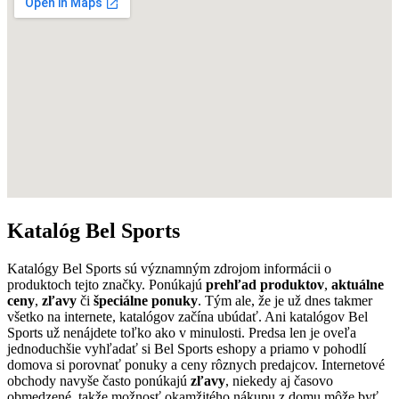
Katalóg Bel Sports
Katalógy Bel Sports sú významným zdrojom informácii o
produktoch tejto značky. Ponúkajú
prehľad produktov
,
aktuálne
ceny
,
zľavy
či
špeciálne ponuky
. Tým ale, že je už dnes takmer
všetko na internete, katalógov začína ubúdať. Ani katalógov Bel
Sports už nenájdete toľko ako v minulosti. Predsa len je oveľa
jednoduchšie vyhľadať si Bel Sports eshopy a priamo v pohodlí
domova si porovnať ponuky a ceny rôznych predajcov. Internetové
obchody navyše často ponúkajú
zľavy
, niekedy aj časovo
obmedzené, takže možnosť okamžitého nákupu z domu môže byť