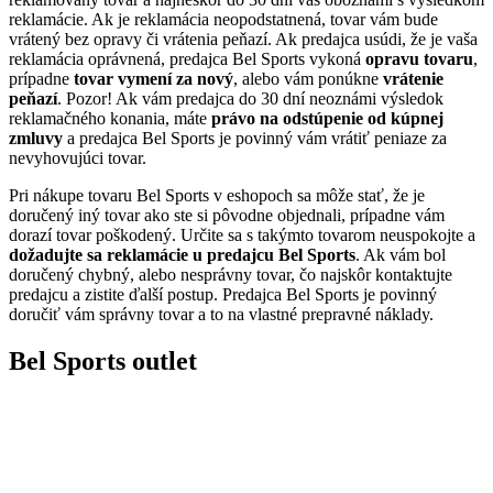
reklamácie. Ak je reklamácia neopodstatnená, tovar vám bude
vrátený bez opravy či vrátenia peňazí. Ak predajca usúdi, že je vaša
reklamácia oprávnená, predajca Bel Sports vykoná
opravu tovaru
,
prípadne
tovar vymení za nový
, alebo vám ponúkne
vrátenie
peňazí
. Pozor! Ak vám predajca do 30 dní neoznámi výsledok
reklamačného konania, máte
právo na odstúpenie od kúpnej
zmluvy
a predajca Bel Sports je povinný vám vrátiť peniaze za
nevyhovujúci tovar.
Pri nákupe tovaru Bel Sports v eshopoch sa môže stať, že je
doručený iný tovar ako ste si pôvodne objednali, prípadne vám
dorazí tovar poškodený. Určite sa s takýmto tovarom neuspokojte a
dožadujte sa reklamácie u predajcu Bel Sports
. Ak vám bol
doručený chybný, alebo nesprávny tovar, čo najskôr kontaktujte
predajcu a zistite ďalší postup. Predajca Bel Sports je povinný
doručiť vám správny tovar a to na vlastné prepravné náklady.
Bel Sports outlet