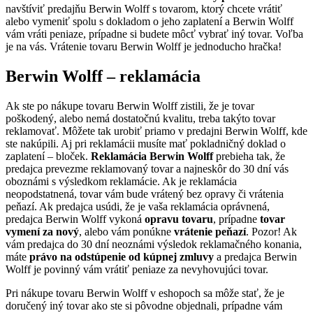
navštíviť predajňu Berwin Wolff s tovarom, ktorý chcete vrátiť
alebo vymeniť spolu s dokladom o jeho zaplatení a Berwin Wolff
vám vráti peniaze, prípadne si budete môcť vybrať iný tovar. Voľba
je na vás. Vrátenie tovaru Berwin Wolff je jednoducho hračka!
Berwin Wolff – reklamácia
Ak ste po nákupe tovaru Berwin Wolff zistili, že je tovar
poškodený, alebo nemá dostatočnú kvalitu, treba takýto tovar
reklamovať. Môžete tak urobiť priamo v predajni Berwin Wolff, kde
ste nakúpili. Aj pri reklamácii musíte mať pokladničný doklad o
zaplatení – bloček.
Reklamácia Berwin Wolff
prebieha tak, že
predajca prevezme reklamovaný tovar a najneskôr do 30 dní vás
oboznámi s výsledkom reklamácie. Ak je reklamácia
neopodstatnená, tovar vám bude vrátený bez opravy či vrátenia
peňazí. Ak predajca usúdi, že je vaša reklamácia oprávnená,
predajca Berwin Wolff vykoná
opravu tovaru
, prípadne
tovar
vymení za nový
, alebo vám ponúkne
vrátenie peňazí
. Pozor! Ak
vám predajca do 30 dní neoznámi výsledok reklamačného konania,
máte
právo na odstúpenie od kúpnej zmluvy
a predajca Berwin
Wolff je povinný vám vrátiť peniaze za nevyhovujúci tovar.
Pri nákupe tovaru Berwin Wolff v eshopoch sa môže stať, že je
doručený iný tovar ako ste si pôvodne objednali, prípadne vám