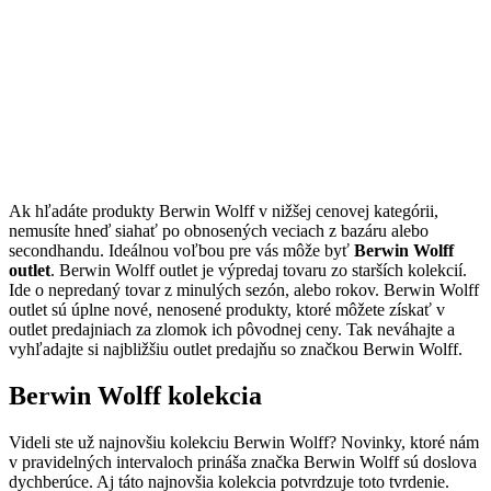
Ak hľadáte produkty Berwin Wolff v nižšej cenovej kategórii,
nemusíte hneď siahať po obnosených veciach z bazáru alebo
secondhandu. Ideálnou voľbou pre vás môže byť
Berwin Wolff
outlet
. Berwin Wolff outlet je výpredaj tovaru zo starších kolekcií.
Ide o nepredaný tovar z minulých sezón, alebo rokov. Berwin Wolff
outlet sú úplne nové, nenosené produkty, ktoré môžete získať v
outlet predajniach za zlomok ich pôvodnej ceny. Tak neváhajte a
vyhľadajte si najbližšiu outlet predajňu so značkou Berwin Wolff.
Berwin Wolff kolekcia
Videli ste už najnovšiu kolekciu Berwin Wolff? Novinky, ktoré nám
v pravidelných intervaloch prináša značka Berwin Wolff sú doslova
dychberúce. Aj táto najnovšia kolekcia potvrdzuje toto tvrdenie.