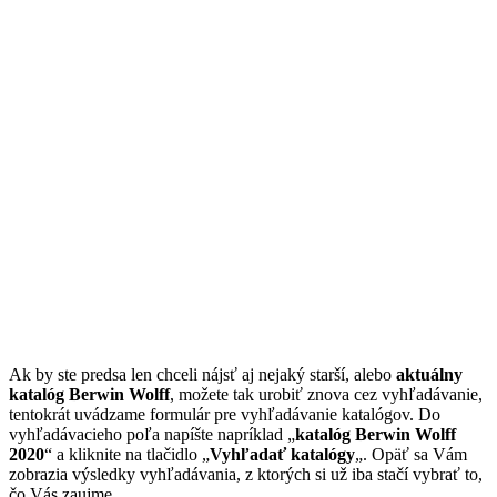
Ak by ste predsa len chceli nájsť aj nejaký starší, alebo
aktuálny
katalóg Berwin Wolff
, možete tak urobiť znova cez vyhľadávanie,
tentokrát uvádzame formulár pre vyhľadávanie katalógov. Do
vyhľadávacieho poľa napíšte napríklad „
katalóg Berwin Wolff
2020
“ a kliknite na tlačidlo „
Vyhľadať katalógy
„. Opäť sa Vám
zobrazia výsledky vyhľadávania, z ktorých si už iba stačí vybrať to,
čo Vás zaujme.