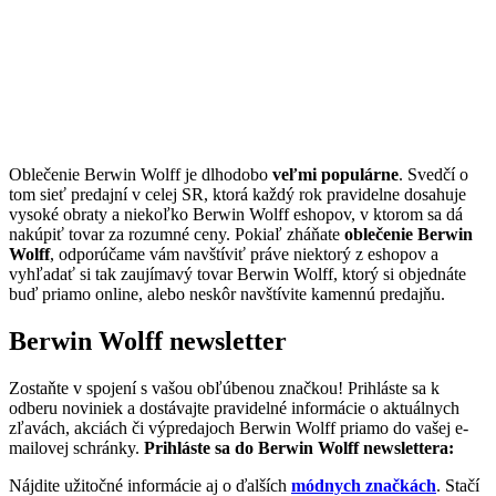
Oblečenie Berwin Wolff je dlhodobo
veľmi populárne
. Svedčí o
tom sieť predajní v celej SR, ktorá každý rok pravidelne dosahuje
vysoké obraty a niekoľko Berwin Wolff eshopov, v ktorom sa dá
nakúpiť tovar za rozumné ceny. Pokiaľ zháňate
oblečenie Berwin
Wolff
, odporúčame vám navštíviť práve niektorý z eshopov a
vyhľadať si tak zaujímavý tovar Berwin Wolff, ktorý si objednáte
buď priamo online, alebo neskôr navštívite kamennú predajňu.
Berwin Wolff newsletter
Zostaňte v spojení s vašou obľúbenou značkou! Prihláste sa k
odberu noviniek a dostávajte pravidelné informácie o aktuálnych
zľavách, akciách či výpredajoch Berwin Wolff priamo do vašej e-
mailovej schránky.
Prihláste sa do Berwin Wolff newslettera:
Nájdite užitočné informácie aj o ďalších
módnych značkách
. Stačí