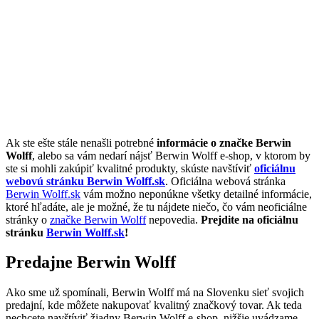
Ak ste ešte stále nenašli potrebné
informácie o značke Berwin
Wolff
, alebo sa vám nedarí nájsť Berwin Wolff e-shop, v ktorom by
ste si mohli zakúpiť kvalitné produkty, skúste navštíviť
oficiálnu
webovú stránku Berwin Wolff.sk
. Oficiálna webová stránka
Berwin Wolff.sk
vám možno neponúkne všetky detailné informácie,
ktoré hľadáte, ale je možné, že tu nájdete niečo, čo vám neoficiálne
stránky o
značke Berwin Wolff
nepovedia.
Prejdite na oficiálnu
stránku
Berwin Wolff.sk
!
Predajne Berwin Wolff
Ako sme už spomínali, Berwin Wolff má na Slovenku sieť svojich
predajní, kde môžete nakupovať kvalitný značkový tovar. Ak teda
nechcete navštíviť žiadny Berwin Wolff e-shop, nižšie uvádzame