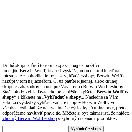
Druhá skupina ľudí to robí naopak – najprv navštívi
predajňu Berwin Wolff, tovar si vyskúša, no nenakúpi hneď na
mieste, ale z pohodlia domova si vyhľadá e-shopy Berwin Wolff a
nakúpi v tom najlacnešom. Či už patríte k jednej, alebo druhej
skupine zákazníkov, máme pre Vás tipy na Berwin Wolff eshopy.
Stačí, ak do vyhľadávacieho poľa nižšie napíšete „
Berwin Wolff e-
shopy
“ a kliknete na „
Vyhľadať e-shopy
„. Následne sa Vám
zobrazia výsledky vyhľadávania e-shopov Berwin Wolff. Vo
všeobecnosti platí, že najkvalitnejšie výsledky sú úplne prvé, preto
odporúčame navštíviť práve tie. Môžete si byť takmer istí, že nájdete
vhodný Berwin Wolff e-shop
s výbornými cenami produktov.