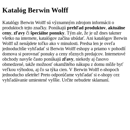
Katalóg Berwin Wolff
Katalógy Berwin Wolff sú významným zdrojom informácii o
produktoch tejto značky. Ponúkajú
prehľad produktov
,
aktuálne
ceny
,
zľavy
či
špeciálne ponuky
. Tým ale, že je už dnes takmer
všetko na internete, katalógov začína ubúdať. Ani katalógov Berwin
Wolff už nenájdete toľko ako v minulosti. Predsa len je oveľa
jednoduchšie vyhľadať si Berwin Wolff eshopy a priamo v pohodlí
domova si porovnať ponuky a ceny rôznych predajcov. Internetové
obchody navyše často ponúkajú
zľavy
, niekedy aj časovo
obmedzené, takže možnosť okamžitého nákupu z domu môže byť
veľkou výhodou, aj čo sa týka cien. V Berwin Wolff e-shopoch
jednoducho ušetríte! Preto odporúčame vyhľadať si e-shopy cez
vyhľadávanie umiestené vyššie. Určite nebudete sklamaní.