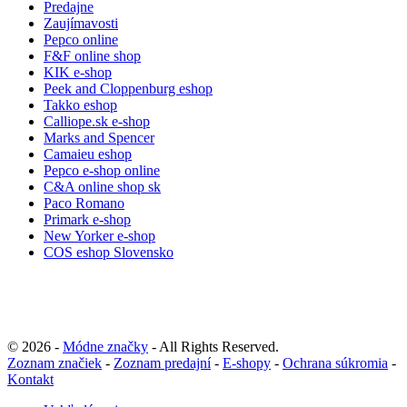
Predajne
Zaujímavosti
Pepco online
F&F online shop
KIK e-shop
Peek and Cloppenburg eshop
Takko eshop
Calliope.sk e-shop
Marks and Spencer
Camaieu eshop
Pepco e-shop online
C&A online shop sk
Paco Romano
Primark e-shop
New Yorker e-shop
COS eshop Slovensko
© 2026 -
Módne značky
- All Rights Reserved.
Zoznam značiek
-
Zoznam predajní
-
E-shopy
-
Ochrana súkromia
-
Kontakt