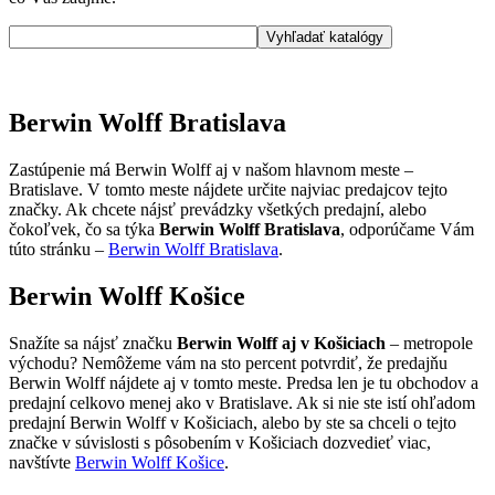
Berwin Wolff Bratislava
Zastúpenie má Berwin Wolff aj v našom hlavnom meste –
Bratislave. V tomto meste nájdete určite najviac predajcov tejto
značky. Ak chcete nájsť prevádzky všetkých predajní, alebo
čokoľvek, čo sa týka
Berwin Wolff Bratislava
, odporúčame Vám
túto stránku –
Berwin Wolff Bratislava
.
Berwin Wolff Košice
Snažíte sa nájsť značku
Berwin Wolff aj v Košiciach
– metropole
východu? Nemôžeme vám na sto percent potvrdiť, že predajňu
Berwin Wolff nájdete aj v tomto meste. Predsa len je tu obchodov a
predajní celkovo menej ako v Bratislave. Ak si nie ste istí ohľadom
predajní Berwin Wolff v Košiciach, alebo by ste sa chceli o tejto
značke v súvislosti s pôsobením v Košiciach dozvedieť viac,
navštívte
Berwin Wolff Košice
.