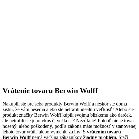
Vrátenie tovaru Berwin Wolff
Nakúpili ste pre seba produkty Berwin Wolff a neskôr ste doma
zistili, že vám nesedia alebo ste netrafili ideálnu veľkosť? Alebo ste
produkt značky Berwin Wolff kúpili svojmu blízkemu ako darček,
ale netrafili ste jeho vkus či veľkosť? Nezúfajte! Pokiaľ nie je tovar
nosený, alebo poškodený, podľa zákona máte možnosť v stanovenej
lehote tovar vrátiť alebo vymeniť za iný.
S vrátením tovaru
Berwin Wolff
nemá väčšina zákazníkov
žiadny problém
. Stačí