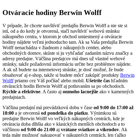
Otváracie hodiny Berwin Wolff
V prípade, že chcete navštíviť predajňu Berwin Wolff a nie ste si
istí, od a do kedy je otvorená, stačí navštíviť webovú stránku
nákupného centra, v ktorom je obchod umiestnený a otváracie
hodiny nájdete veľmi jednoducho tam. Ak sa Vaša predajňa Berwin
Wolff nenachádza v žiadnom z nákupných centier, alebo
obchodných domov, skúste si ju vyhľadať zadaním názvu značky a
adresy predajne. Väčšina predajcov má dnes už vlastné webové
stránky, takže požadovnú informáciu určite bez problémov nájdete.
A ak už budete na internetovej stránke, je dosť možné, že bude
obsahovať aj e-shop, takže si budete môcť zakúpiť produkty
Berwin
Wolff
priamo cez Váš počítač alebo mobil.
Ušetríte čas
hľadním
otváracích hodín Berwin Wolff aj potluvaním sa po obchodoch.
Rýchle a efektívne
. A často aj
onmoho lacnejšie
ako v kamenných
predajniach.
Väčšina predajní má prevádzkovú dobu v čase
od 9:00 do 17:00 až
18:00
a je otvorená
od pondelka do piatku
. Výnimkou sú
predajne Berwin Wolff vo veľkých nákupných centrách, kde je
otváracia doba dlhšia ako v klasických menších obchodoch a to
väčšinou
od 9:00 do 21:00
aj
vrátane sviatkov a víkendov
. Ak
teda máte možnosť nakupovať v nákupných centrách, len ťažko