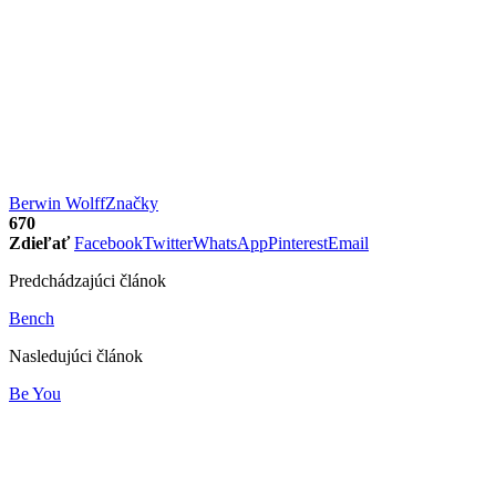
Berwin Wolff
Značky
670
Zdieľať
Facebook
Twitter
WhatsApp
Pinterest
Email
Predchádzajúci článok
Bench
Nasledujúci článok
Be You