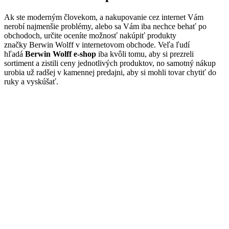
Ak ste moderným človekom, a nakupovanie cez internet Vám
nerobí najmenšie problémy, alebo sa Vám iba nechce behať po
obchodoch, určite oceníte možnosť nakúpiť produkty
značky Berwin Wolff v internetovom obchode. Veľa ľudí
hľadá
Berwin Wolff e-shop
iba kvôli tomu, aby si prezreli
sortiment a zistili ceny jednotlivých produktov, no samotný nákup
urobia už radšej v kamennej predajni, aby si mohli tovar chytiť do
ruky a vyskúšať.