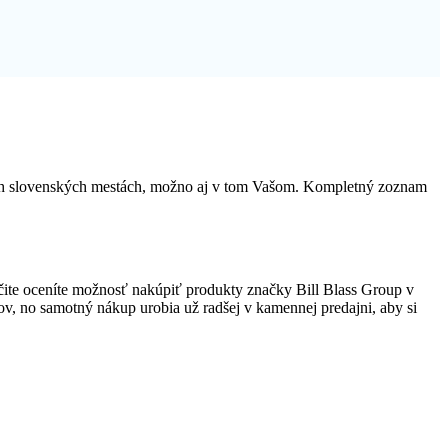
rých slovenských mestách, možno aj v tom Vašom. Kompletný zoznam
ite oceníte možnosť nakúpiť produkty značky Bill Blass Group v
ktov, no samotný nákup urobia už radšej v kamennej predajni, aby si