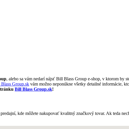
roup
, alebo sa vám nedarí nájsť Bill Blass Group e-shop, v ktorom by st
l Blass Group.sk
vám možno neponúkne všetky detailné informácie, ktoré
 stránku
Bill Blass Group.sk
!
predajní, kde môžete nakupovať kvalitný značkový tovar. Ak teda nech