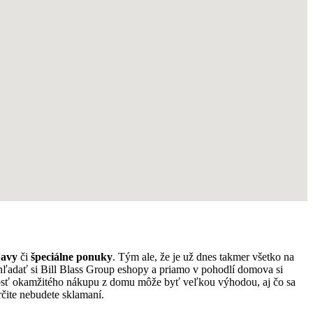
ľavy
či
špeciálne ponuky
. Tým ale, že je už dnes takmer všetko na
yhľadať si Bill Blass Group eshopy a priamo v pohodlí domova si
osť okamžitého nákupu z domu môže byť veľkou výhodou, aj čo sa
čite nebudete sklamaní.