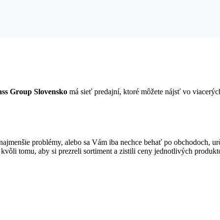
lass Group Slovensko
má sieť predajní, ktoré môžete nájsť vo viace
ajmenšie problémy, alebo sa Vám iba nechce behať po obchodoch, urč
 kvôli tomu, aby si prezreli sortiment a zistili ceny jednotlivých produ