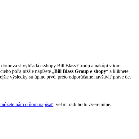
ia domova si vyhľadá e-shopy Bill Blass Group a nakúpi v tom
cieho poľa nižšie napíšete „
Bill Blass Group e-shopy
“ a kliknete
jšie výsledky sú úplne prvé, preto odporúčame navštíviť práve tie.
,
môžete nám o ňom napísať
, veľmi radi ho tu zverejníme.