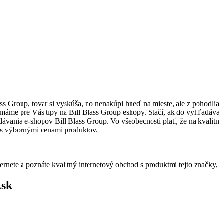
lass Group, tovar si vyskúša, no nenakúpi hneď na mieste, ale z pohodl
, máme pre Vás tipy na Bill Blass Group eshopy. Stačí, ak do vyhľadáva
vania e-shopov Bill Blass Group. Vo všeobecnosti platí, že najkvalitne
s výbornými cenami produktov.
rnete a poznáte kvalitný internetový obchod s produktmi tejto značky
.sk