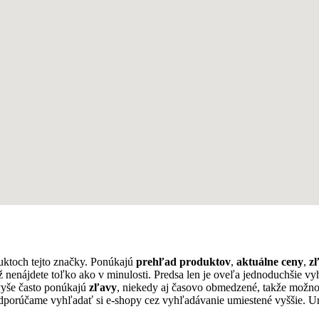
uktoch tejto značky. Ponúkajú
prehľad produktov
,
aktuálne ceny
,
z
ž nenájdete toľko ako v minulosti. Predsa len je oveľa jednoduchšie v
vyše často ponúkajú
zľavy
, niekedy aj časovo obmedzené, takže možn
odporúčame vyhľadať si e-shopy cez vyhľadávanie umiestené vyššie. Ur