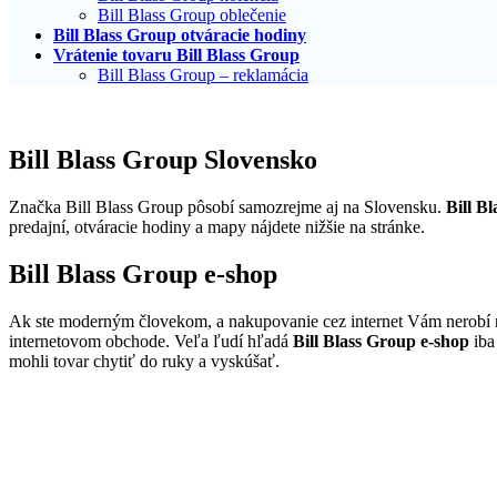
Bill Blass Group oblečenie
Bill Blass Group otváracie hodiny
Vrátenie tovaru Bill Blass Group
Bill Blass Group – reklamácia
Bill Blass Group Slovensko
Značka Bill Blass Group pôsobí samozrejme aj na Slovensku.
Bill B
predajní, otváracie hodiny a mapy nájdete nižšie na stránke.
Bill Blass Group e-shop
Ak ste moderným človekom, a nakupovanie cez internet Vám nerobí n
internetovom obchode. Veľa ľudí hľadá
Bill Blass Group e-shop
iba
mohli tovar chytiť do ruky a vyskúšať.