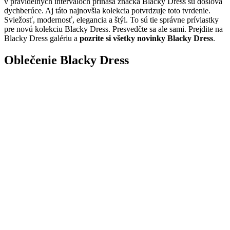
v pravidelných intervaloch prináša značka Blacky Dress sú doslova
dychberúce. Aj táto najnovšia kolekcia potvrdzuje toto tvrdenie.
Sviežosť, modernosť, elegancia a štýl. To sú tie správne prívlastky
pre novú kolekciu Blacky Dress. Presvedčte sa ale sami. Prejdite na
Blacky Dress galériu a
pozrite si všetky novinky Blacky Dress
.
Oblečenie Blacky Dress