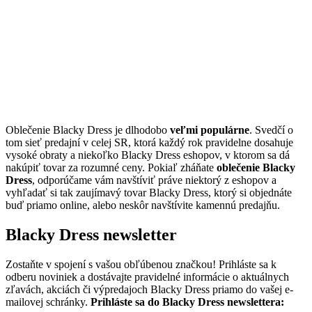
Oblečenie Blacky Dress je dlhodobo
veľmi populárne
. Svedčí o
tom sieť predajní v celej SR, ktorá každý rok pravidelne dosahuje
vysoké obraty a niekoľko Blacky Dress eshopov, v ktorom sa dá
nakúpiť tovar za rozumné ceny. Pokiaľ zháňate
oblečenie Blacky
Dress
, odporúčame vám navštíviť práve niektorý z eshopov a
vyhľadať si tak zaujímavý tovar Blacky Dress, ktorý si objednáte
buď priamo online, alebo neskôr navštívite kamennú predajňu.
Blacky Dress newsletter
Zostaňte v spojení s vašou obľúbenou značkou! Prihláste sa k
odberu noviniek a dostávajte pravidelné informácie o aktuálnych
zľavách, akciách či výpredajoch Blacky Dress priamo do vašej e-
mailovej schránky.
Prihláste sa do Blacky Dress newslettera: