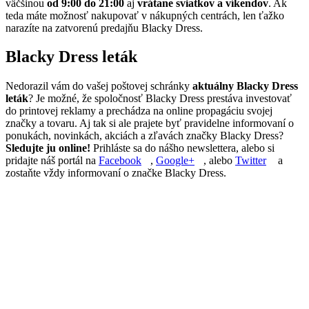
väčšinou
od 9:00 do 21:00
aj
vrátane sviatkov a víkendov
. Ak
teda máte možnosť nakupovať v nákupných centrách, len ťažko
narazíte na zatvorenú predajňu Blacky Dress.
Blacky Dress leták
Nedorazil vám do vašej poštovej schránky
aktuálny Blacky Dress
leták
? Je možné, že spoločnosť Blacky Dress prestáva investovať
do printovej reklamy a prechádza na online propagáciu svojej
značky a tovaru. Aj tak si ale prajete byť pravidelne informovaní o
ponukách, novinkách, akciách a zľavách značky Blacky Dress?
Sledujte ju online!
Prihláste sa do nášho newslettera, alebo si
pridajte náš portál na
Facebook
,
Google+
, alebo
Twitter
a
zostaňte vždy informovaní o značke Blacky Dress.