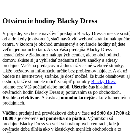
Otváracie hodiny Blacky Dress
V prípade, že chcete navštíviť predajňu Blacky Dress a nie ste si istí,
od a do kedy je otvorená, stačí navštíviť webovú stránku nákupného
centra, v ktorom je obchod umiestnený a otváracie hodiny nájdete
veľmi jednoducho tam. Ak sa Vaša predajňa Blacky Dress
nenachádza v žiadnom z nákupných centier, alebo obchodných
domov, skúste si ju vyhľadať zadaním názvu značky a adresy
predajne. Väčšina predajcov má dnes už vlastné webové stránky,
takže požadovnú informáciu určite bez problémov nájdete. A ak už
budete na internetovej stránke, je dosť možné, že bude obsahovať aj
e-shop, takže si budete môcť zakúpiť produkty
Blacky Dress
priamo cez Váš počítač alebo mobil.
Ušetríte čas
hľadním
otváracích hodín Blacky Dress aj potluvaním sa po obchodoch.
Rýchle a efektívne
. A často aj
onmoho lacnejšie
ako v kamenných
predajniach.
Väčšina predajní má prevádzkovú dobu v čase
od 9:00 do 17:00 až
18:00
a je otvorená
od pondelka do piatku
. Výnimkou sú
predajne Blacky Dress vo veľkých nákupných centrách, kde je
otváracia doba dlhšia ako v klasických menších obchodoch a to