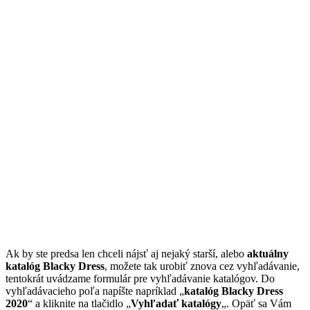
Ak by ste predsa len chceli nájsť aj nejaký starší, alebo
aktuálny
katalóg Blacky Dress
, možete tak urobiť znova cez vyhľadávanie,
tentokrát uvádzame formulár pre vyhľadávanie katalógov. Do
vyhľadávacieho poľa napíšte napríklad „
katalóg Blacky Dress
2020
“ a kliknite na tlačidlo „
Vyhľadať katalógy
„. Opäť sa Vám