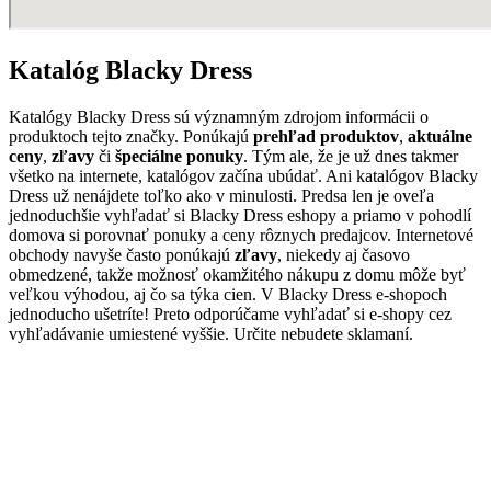
Katalóg Blacky Dress
Katalógy Blacky Dress sú významným zdrojom informácii o
produktoch tejto značky. Ponúkajú
prehľad produktov
,
aktuálne
ceny
,
zľavy
či
špeciálne ponuky
. Tým ale, že je už dnes takmer
všetko na internete, katalógov začína ubúdať. Ani katalógov Blacky
Dress už nenájdete toľko ako v minulosti. Predsa len je oveľa
jednoduchšie vyhľadať si Blacky Dress eshopy a priamo v pohodlí
domova si porovnať ponuky a ceny rôznych predajcov. Internetové
obchody navyše často ponúkajú
zľavy
, niekedy aj časovo
obmedzené, takže možnosť okamžitého nákupu z domu môže byť
veľkou výhodou, aj čo sa týka cien. V Blacky Dress e-shopoch
jednoducho ušetríte! Preto odporúčame vyhľadať si e-shopy cez
vyhľadávanie umiestené vyššie. Určite nebudete sklamaní.