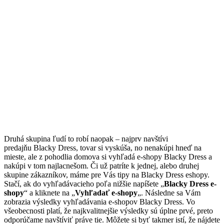
Druhá skupina ľudí to robí naopak – najprv navštívi
predajňu Blacky Dress, tovar si vyskúša, no nenakúpi hneď na
mieste, ale z pohodlia domova si vyhľadá e-shopy Blacky Dress a
nakúpi v tom najlacnešom. Či už patríte k jednej, alebo druhej
skupine zákazníkov, máme pre Vás tipy na Blacky Dress eshopy.
Stačí, ak do vyhľadávacieho poľa nižšie napíšete „
Blacky Dress e-
shopy
“ a kliknete na „
Vyhľadať e-shopy
„. Následne sa Vám
zobrazia výsledky vyhľadávania e-shopov Blacky Dress. Vo
všeobecnosti platí, že najkvalitnejšie výsledky sú úplne prvé, preto
odporúčame navštíviť práve tie. Môžete si byť takmer istí, že nájdete