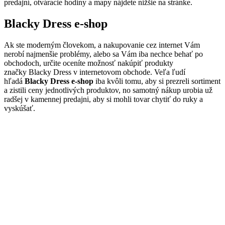
predajní, otváracie hodiny a mapy nájdete nižšie na stránke.
Blacky Dress e-shop
Ak ste moderným človekom, a nakupovanie cez internet Vám
nerobí najmenšie problémy, alebo sa Vám iba nechce behať po
obchodoch, určite oceníte možnosť nakúpiť produkty
značky Blacky Dress v internetovom obchode. Veľa ľudí
hľadá
Blacky Dress e-shop
iba kvôli tomu, aby si prezreli sortiment
a zistili ceny jednotlivých produktov, no samotný nákup urobia už
radšej v kamennej predajni, aby si mohli tovar chytiť do ruky a
vyskúšať.