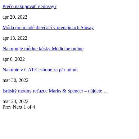
Prečo nakupovať v Sinsay?
apr 20, 2022
Móda pre mladé dievčatá v predajniach Sinsay
apr 13, 2022
Nakupujte módne kúsky Medicine online
apr 6, 2022
Nakúpte v GATE eshope za pár minút
mar 30, 2022
Britský módny reťazec Marks & Spencer – nájdete…
mar 23, 2022
Prev
Next
1 of 4