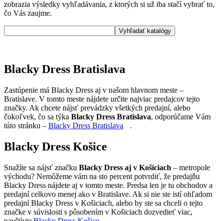
zobrazia výsledky vyhľadávania, z ktorých si už iba stačí vybrať to,
čo Vás zaujme.
Blacky Dress Bratislava
Zastúpenie má Blacky Dress aj v našom hlavnom meste –
Bratislave. V tomto meste nájdete určite najviac predajcov tejto
značky. Ak chcete nájsť prevádzky všetkých predajní, alebo
čokoľvek, čo sa týka
Blacky Dress Bratislava
, odporúčame Vám
túto stránku –
Blacky Dress Bratislava
.
Blacky Dress Košice
Snažíte sa nájsť značku
Blacky Dress aj v Košiciach
– metropole
východu? Nemôžeme vám na sto percent potvrdiť, že predajňu
Blacky Dress nájdete aj v tomto meste. Predsa len je tu obchodov a
predajní celkovo menej ako v Bratislave. Ak si nie ste istí ohľadom
predajní Blacky Dress v Košiciach, alebo by ste sa chceli o tejto
značke v súvislosti s pôsobením v Košiciach dozvedieť viac,
navštívte
Blacky Dress Košice
.