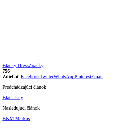
Blacky Dress
Značky
756
Zdieľať
Facebook
Twitter
WhatsApp
Pinterest
Email
Predchádzajúci článok
Black Lily
Nasledujúci článok
B&M Markus