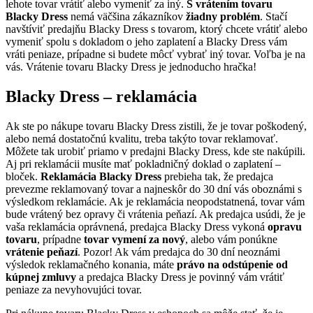
lehote tovar vrátiť alebo vymeniť za iný.
S vrátením tovaru
Blacky Dress
nemá väčšina zákazníkov
žiadny problém
. Stačí
navštíviť predajňu Blacky Dress s tovarom, ktorý chcete vrátiť alebo
vymeniť spolu s dokladom o jeho zaplatení a Blacky Dress vám
vráti peniaze, prípadne si budete môcť vybrať iný tovar. Voľba je na
vás. Vrátenie tovaru Blacky Dress je jednoducho hračka!
Blacky Dress – reklamácia
Ak ste po nákupe tovaru Blacky Dress zistili, že je tovar poškodený,
alebo nemá dostatočnú kvalitu, treba takýto tovar reklamovať.
Môžete tak urobiť priamo v predajni Blacky Dress, kde ste nakúpili.
Aj pri reklamácii musíte mať pokladničný doklad o zaplatení –
bloček.
Reklamácia Blacky Dress
prebieha tak, že predajca
prevezme reklamovaný tovar a najneskôr do 30 dní vás oboznámi s
výsledkom reklamácie. Ak je reklamácia neopodstatnená, tovar vám
bude vrátený bez opravy či vrátenia peňazí. Ak predajca usúdi, že je
vaša reklamácia oprávnená, predajca Blacky Dress vykoná
opravu
tovaru
, prípadne
tovar vymení za nový
, alebo vám ponúkne
vrátenie peňazí
. Pozor! Ak vám predajca do 30 dní neoznámi
výsledok reklamačného konania, máte
právo na odstúpenie od
kúpnej zmluvy
a predajca Blacky Dress je povinný vám vrátiť
peniaze za nevyhovujúci tovar.