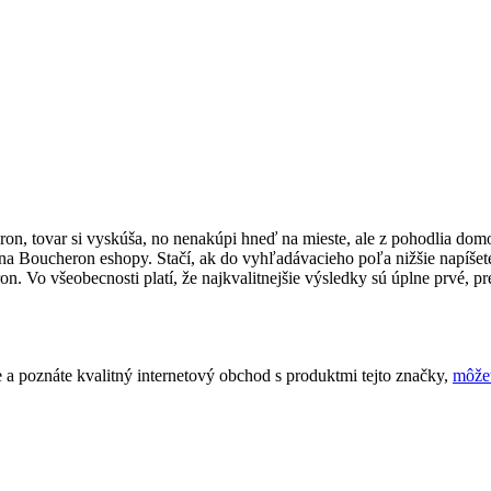
eron, tovar si vyskúša, no nenakúpi hneď na mieste, ale z pohodlia do
 na Boucheron eshopy. Stačí, ak do vyhľadávacieho poľa nižšie napíšet
o všeobecnosti platí, že najkvalitnejšie výsledky sú úplne prvé, pret
a poznáte kvalitný internetový obchod s produktmi tejto značky,
môže