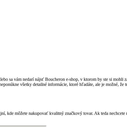
alebo sa vám nedarí nájsť Boucheron e-shop, v ktorom by ste si mohli z
onúkne všetky detailné informácie, ktoré hľadáte, ale je možné, že tu
jní, kde môžete nakupovať kvalitný značkový tovar. Ak teda nechcete