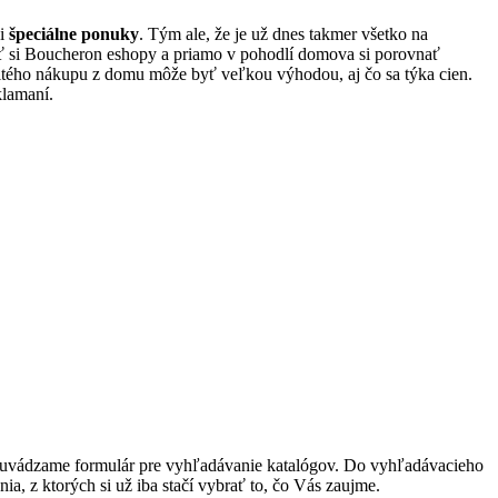
i
špeciálne ponuky
. Tým ale, že je už dnes takmer všetko na
dať si Boucheron eshopy a priamo v pohodlí domova si porovnať
tého nákupu z domu môže byť veľkou výhodou, aj čo sa týka cien.
klamaní.
át uvádzame formulár pre vyhľadávanie katalógov. Do vyhľadávacieho
, z ktorých si už iba stačí vybrať to, čo Vás zaujme.