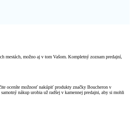
kých mestách, možno aj v tom Vašom. Kompletný zoznam predajní,
čite oceníte možnosť nakúpiť produkty značky Boucheron v
no samotný nákup urobia už radšej v kamennej predajni, aby si mohli