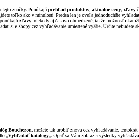
 tejto značky. Ponúkajú
prehľad produktov
,
aktuálne ceny
,
zľavy
č
ájdete toľko ako v minulosti. Predsa len je oveľa jednoduchšie vyhľa
o ponúkajú
zľavy
, niekedy aj časovo obmedzené, takže možnosť okamži
dať si e-shopy cez vyhľadávanie umiestené vyššie. Určite nebudete s
alóg Boucheron
, možete tak urobiť znova cez vyhľadávanie, tentokr
dlo „
Vyhľadať katalógy
„. Opäť sa Vám zobrazia výsledky vyhľadávania