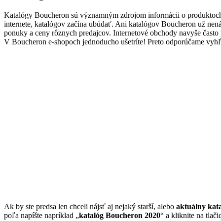
Katalógy Boucheron sú významným zdrojom informácii o produktoch
internete, katalógov začína ubúdať. Ani katalógov Boucheron už nen
ponuky a ceny rôznych predajcov. Internetové obchody navyše čast
V Boucheron e-shopoch jednoducho ušetríte! Preto odporúčame vyhľa
Ak by ste predsa len chceli nájsť aj nejaký starší, alebo
aktuálny kat
poľa napíšte napríklad „
katalóg Boucheron 2020
“ a kliknite na tlači