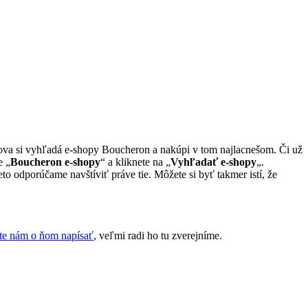
mova si vyhľadá e-shopy Boucheron a nakúpi v tom najlacnešom. Či už
e „
Boucheron e-shopy
“ a kliknete na „
Vyhľadať e-shopy
„.
o odporúčame navštíviť práve tie. Môžete si byť takmer istí, že
te nám o ňom napísať
, veľmi radi ho tu zverejníme.