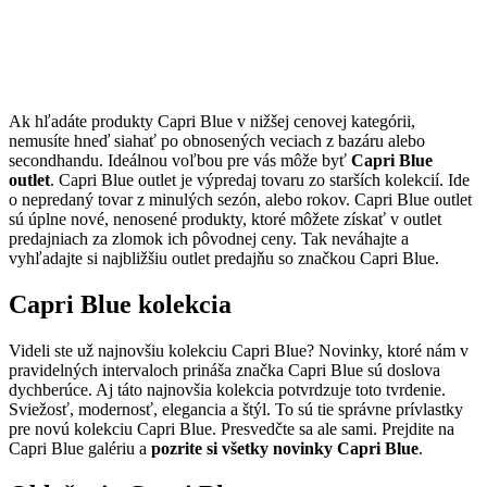
Ak hľadáte produkty Capri Blue v nižšej cenovej kategórii,
nemusíte hneď siahať po obnosených veciach z bazáru alebo
secondhandu. Ideálnou voľbou pre vás môže byť
Capri Blue
outlet
. Capri Blue outlet je výpredaj tovaru zo starších kolekcií. Ide
o nepredaný tovar z minulých sezón, alebo rokov. Capri Blue outlet
sú úplne nové, nenosené produkty, ktoré môžete získať v outlet
predajniach za zlomok ich pôvodnej ceny. Tak neváhajte a
vyhľadajte si najbližšiu outlet predajňu so značkou Capri Blue.
Capri Blue kolekcia
Videli ste už najnovšiu kolekciu Capri Blue? Novinky, ktoré nám v
pravidelných intervaloch prináša značka Capri Blue sú doslova
dychberúce. Aj táto najnovšia kolekcia potvrdzuje toto tvrdenie.
Sviežosť, modernosť, elegancia a štýl. To sú tie správne prívlastky
pre novú kolekciu Capri Blue. Presvedčte sa ale sami. Prejdite na
Capri Blue galériu a
pozrite si všetky novinky Capri Blue
.