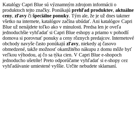
Katalógy Capri Blue sú významným zdrojom informácii o
produktoch tejto značky. Ponúkajú
prehľad produktov
,
aktuálne
ceny
,
zľavy
či
špeciálne ponuky
. Tým ale, že je už dnes takmer
všetko na internete, katalógov začína ubúdať. Ani katalógov Capri
Blue už nenájdete toľko ako v minulosti. Predsa len je oveľa
jednoduchšie vyhľadať si Capri Blue eshopy a priamo v pohodlí
domova si porovnať ponuky a ceny rôznych predajcov. Internetové
obchody navyše často ponúkajú
zľavy
, niekedy aj časovo
obmedzené, takže možnosť okamžitého nákupu z domu môže byť
veľkou výhodou, aj čo sa týka cien. V Capri Blue e-shopoch
jednoducho ušetríte! Preto odporúčame vyhľadať si e-shopy cez
vyhľadávanie umiestené vyššie. Určite nebudete sklamaní.