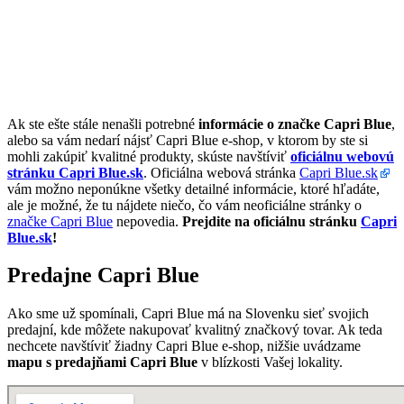
Ak ste ešte stále nenašli potrebné
informácie o značke Capri Blue
,
alebo sa vám nedarí nájsť Capri Blue e-shop, v ktorom by ste si
mohli zakúpiť kvalitné produkty, skúste navštíviť
oficiálnu webovú
stránku Capri Blue.sk
. Oficiálna webová stránka
Capri Blue.sk
vám možno neponúkne všetky detailné informácie, ktoré hľadáte,
ale je možné, že tu nájdete niečo, čo vám neoficiálne stránky o
značke Capri Blue
nepovedia.
Prejdite na oficiálnu stránku
Capri
Blue.sk
!
Predajne Capri Blue
Ako sme už spomínali, Capri Blue má na Slovenku sieť svojich
predajní, kde môžete nakupovať kvalitný značkový tovar. Ak teda
nechcete navštíviť žiadny Capri Blue e-shop, nižšie uvádzame
mapu s predajňami Capri Blue
v blízkosti Vašej lokality.