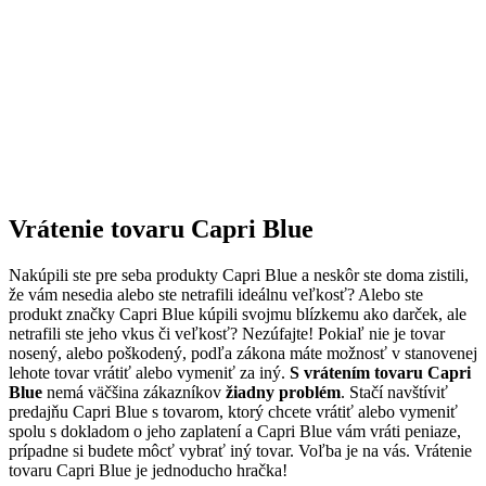
Vrátenie tovaru Capri Blue
Nakúpili ste pre seba produkty Capri Blue a neskôr ste doma zistili,
že vám nesedia alebo ste netrafili ideálnu veľkosť? Alebo ste
produkt značky Capri Blue kúpili svojmu blízkemu ako darček, ale
netrafili ste jeho vkus či veľkosť? Nezúfajte! Pokiaľ nie je tovar
nosený, alebo poškodený, podľa zákona máte možnosť v stanovenej
lehote tovar vrátiť alebo vymeniť za iný.
S vrátením tovaru Capri
Blue
nemá väčšina zákazníkov
žiadny problém
. Stačí navštíviť
predajňu Capri Blue s tovarom, ktorý chcete vrátiť alebo vymeniť
spolu s dokladom o jeho zaplatení a Capri Blue vám vráti peniaze,
prípadne si budete môcť vybrať iný tovar. Voľba je na vás. Vrátenie
tovaru Capri Blue je jednoducho hračka!