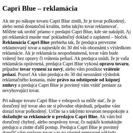
Capri Blue – reklamácia
Ak ste po nákupe tovaru Capri Blue zistili, že je tovar poškodený,
alebo nemá dostatočnú kvalitu, treba takýto tovar reklamovať.
Môžete tak urobiť priamo v predajni Capri Blue, kde ste nakúpili. Aj
pri reklamácii musíte mať pokladničný doklad o zaplatení – bloček.
Reklamácia Capri Blue
prebieha tak, že predajca prevezme
reklamovaný tovar a najneskôr do 30 dní vás oboznámi s výsledkom
reklamácie. Ak je reklamácia neopodstatnená, tovar vám bude
vrátený bez opravy či vrátenia peňazí. Ak predajca usúdi, že je vaša
reklamácia oprávnená, predajca Capri Blue vykoná
opravu tovaru
,
prípadne
tovar vymení za nový
, alebo vám ponúkne
vrátenie
peňazí
. Pozor! Ak vám predajca do 30 dní neoznámi výsledok
reklamačného konania, máte
právo na odstúpenie od kúpnej
zmluvy
a predajca Capri Blue je povinný vám vrátiť peniaze za
nevyhovujúci tovar.
Pri nákupe tovaru Capri Blue v eshopoch sa môže stať, že je
doručený iný tovar ako ste si pôvodne objednali, prípadne vám
dorazí tovar poškodený. Určite sa s takýmto tovarom neuspokojte a
dožadujte sa reklamácie u predajcu Capri Blue
. Ak vám bol
doručený chybný, alebo nesprávny tovar, čo najskôr kontaktujte
predajcu a zistite ďalší postup. Predajca Capri Blue je povinný
doručiť vám správny tovar a to na vlastné prepravné náklady.