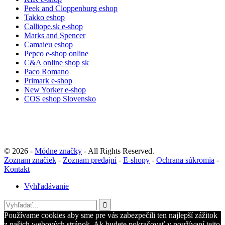
Peek and Cloppenburg eshop
Takko eshop
Calliope.sk e-shop
Marks and Spencer
Camaieu eshop
Pepco e-shop online
C&A online shop sk
Paco Romano
Primark e-shop
New Yorker e-shop
COS eshop Slovensko
© 2026 -
Módne značky
- All Rights Reserved.
Zoznam značiek
-
Zoznam predajní
-
E-shopy
-
Ochrana súkromia
-
Kontakt
Vyhľadávanie
Používame cookies aby sme pre vás zabezpečili ten najlepší zážitok
z našich webových stránok. Ak budete pokračovať v používaní tejto