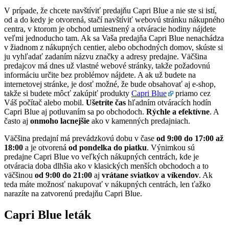
V prípade, že chcete navštíviť predajňu Capri Blue a nie ste si istí,
od a do kedy je otvorená, stačí navštíviť webovú stránku nákupného
centra, v ktorom je obchod umiestnený a otváracie hodiny nájdete
veľmi jednoducho tam. Ak sa Vaša predajňa Capri Blue nenachádza
v žiadnom z nákupných centier, alebo obchodných domov, skúste si
ju vyhľadať zadaním názvu značky a adresy predajne. Väčšina
predajcov má dnes už vlastné webové stránky, takže požadovnú
informáciu určite bez problémov nájdete. A ak už budete na
internetovej stránke, je dosť možné, že bude obsahovať aj e-shop,
takže si budete môcť zakúpiť produkty
Capri Blue
priamo cez
Váš počítač alebo mobil.
Ušetríte čas
hľadním otváracích hodín
Capri Blue aj potluvaním sa po obchodoch.
Rýchle a efektívne
. A
často aj
onmoho lacnejšie
ako v kamenných predajniach.
Väčšina predajní má prevádzkovú dobu v čase
od 9:00 do 17:00 až
18:00
a je otvorená
od pondelka do piatku
. Výnimkou sú
predajne Capri Blue vo veľkých nákupných centrách, kde je
otváracia doba dlhšia ako v klasických menších obchodoch a to
väčšinou
od 9:00 do 21:00
aj
vrátane sviatkov a víkendov
. Ak
teda máte možnosť nakupovať v nákupných centrách, len ťažko
narazíte na zatvorenú predajňu Capri Blue.
Capri Blue leták