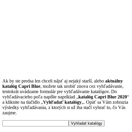
Ak by ste predsa len chceli nájsť aj nejaký starší, alebo
aktuálny
katalóg Capri Blue
, možete tak urobiť znova cez vyhľadávanie,
tentokrát uvádzame formulár pre vyhľadávanie katalógov. Do
vyhľadávacieho poľa napíšte napríklad „
katalóg Capri Blue 2020
“
a kliknite na tlačidlo „
Vyhľadať katalógy
„. Opäť sa Vám zobrazia
výsledky vyhľadávania, z ktorých si už iba stačí vybrať to, čo Vás
zaujme.