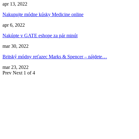
apr 13, 2022
Nakupujte módne kúsky Medicine online
apr 6, 2022
Nakúpte v GATE eshope za pár minút
mar 30, 2022
Britský módny reťazec Marks & Spencer – nájdete…
mar 23, 2022
Prev
Next
1 of 4