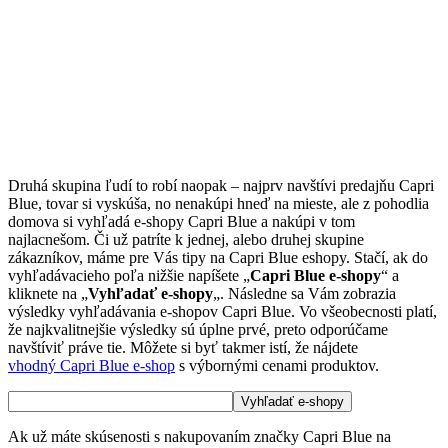
Druhá skupina ľudí to robí naopak – najprv navštívi predajňu Capri
Blue, tovar si vyskúša, no nenakúpi hneď na mieste, ale z pohodlia
domova si vyhľadá e-shopy Capri Blue a nakúpi v tom
najlacnešom. Či už patríte k jednej, alebo druhej skupine
zákazníkov, máme pre Vás tipy na Capri Blue eshopy. Stačí, ak do
vyhľadávacieho poľa nižšie napíšete „
Capri Blue e-shopy
“ a
kliknete na „
Vyhľadať e-shopy
„. Následne sa Vám zobrazia
výsledky vyhľadávania e-shopov Capri Blue. Vo všeobecnosti platí,
že najkvalitnejšie výsledky sú úplne prvé, preto odporúčame
navštíviť práve tie. Môžete si byť takmer istí, že nájdete
vhodný Capri Blue e-shop
s výbornými cenami produktov.
Ak už máte skúsenosti s nakupovaním značky Capri Blue na