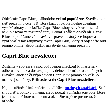
Oblečenie Capri Blue je dlhodobo
veľmi populárne
. Svedčí o tom
sieť predajní v celej SR, ktorá každý rok pravidelne dosahuje
vysoké obraty a niekoľko Capri Blue eshopov, v ktorom sa dá
nakúpiť tovar za rozumné ceny. Pokiaľ zháňate
oblečenie Capri
Blue
, odporúčame vám navštíviť práve niektorý z eshopov a
vyhľadať si tak zaujímavý tovar Capri Blue, ktorý si objednáte buď
priamo online, alebo neskôr navštívite kamennú predajňu.
Capri Blue newsletter
Zostaňte v spojení s vašou obľúbenou značkou! Prihláste sa k
odberu noviniek a dostávajte pravidelné informácie o aktuálnych
zľavách, akciách či výpredajoch Capri Blue priamo do vašej e-
mailovej schránky.
Prihláste sa do Capri Blue newslettera:
Nájdite užitočné informácie aj o ďalších
módnych značkách
. Stačí
si vybrať z ponuky v menu, alebo použiť vyhľadávacie pole, ktoré
je umiestnené hore nad menu a okamžite nájdete presne to, čo
hľadáte.