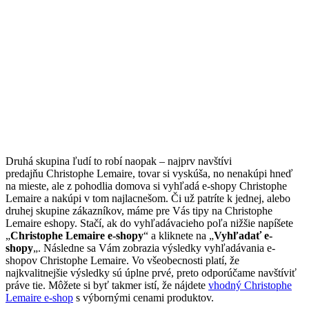
Druhá skupina ľudí to robí naopak – najprv navštívi
predajňu Christophe Lemaire, tovar si vyskúša, no nenakúpi hneď
na mieste, ale z pohodlia domova si vyhľadá e-shopy Christophe
Lemaire a nakúpi v tom najlacnešom. Či už patríte k jednej, alebo
druhej skupine zákazníkov, máme pre Vás tipy na Christophe
Lemaire eshopy. Stačí, ak do vyhľadávacieho poľa nižšie napíšete
„
Christophe Lemaire e-shopy
“ a kliknete na „
Vyhľadať e-
shopy
„. Následne sa Vám zobrazia výsledky vyhľadávania e-
shopov Christophe Lemaire. Vo všeobecnosti platí, že
najkvalitnejšie výsledky sú úplne prvé, preto odporúčame navštíviť
práve tie. Môžete si byť takmer istí, že nájdete
vhodný Christophe
Lemaire e-shop
s výbornými cenami produktov.