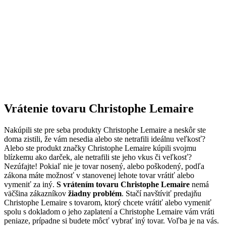
Vrátenie tovaru Christophe Lemaire
Nakúpili ste pre seba produkty Christophe Lemaire a neskôr ste
doma zistili, že vám nesedia alebo ste netrafili ideálnu veľkosť?
Alebo ste produkt značky Christophe Lemaire kúpili svojmu
blízkemu ako darček, ale netrafili ste jeho vkus či veľkosť?
Nezúfajte! Pokiaľ nie je tovar nosený, alebo poškodený, podľa
zákona máte možnosť v stanovenej lehote tovar vrátiť alebo
vymeniť za iný.
S vrátením tovaru Christophe Lemaire
nemá
väčšina zákazníkov
žiadny problém
. Stačí navštíviť predajňu
Christophe Lemaire s tovarom, ktorý chcete vrátiť alebo vymeniť
spolu s dokladom o jeho zaplatení a Christophe Lemaire vám vráti
peniaze, prípadne si budete môcť vybrať iný tovar. Voľba je na vás.