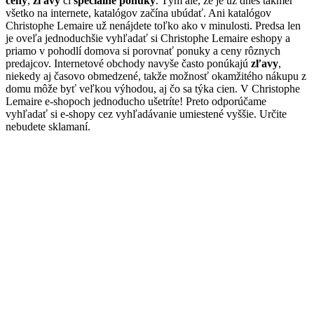
ceny
,
zľavy
či
špeciálne ponuky
. Tým ale, že je už dnes takmer
všetko na internete, katalógov začína ubúdať. Ani katalógov
Christophe Lemaire už nenájdete toľko ako v minulosti. Predsa len
je oveľa jednoduchšie vyhľadať si Christophe Lemaire eshopy a
priamo v pohodlí domova si porovnať ponuky a ceny rôznych
predajcov. Internetové obchody navyše často ponúkajú
zľavy
,
niekedy aj časovo obmedzené, takže možnosť okamžitého nákupu z
domu môže byť veľkou výhodou, aj čo sa týka cien. V Christophe
Lemaire e-shopoch jednoducho ušetríte! Preto odporúčame
vyhľadať si e-shopy cez vyhľadávanie umiestené vyššie. Určite
nebudete sklamaní.