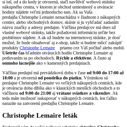
si istí, od a do kedy je otvorená, stačí navštíviť webovú stránku
nákupného centra, v ktorom je obchod umiestnený a otváracie
hodiny nájdete veľmi jednoducho tam. Ak sa Vaša
predajňa Christophe Lemaire nenachádza v žiadnom z nákupných
centier, alebo obchodných domov, skúste si ju vyhľadať zadaním
názvu značky a adresy predajne. Väčšina predajcov má dnes už
vlastné webové stránky, takže požadovnú informáciu určite bez
problémov nájdete. A ak už budete na internetovej stránke, je dosť
možné, že bude obsahovať aj e-shop, takže si budete môcť zakúpiť
produkty
Christophe Lemaire
priamo cez Váš počítač alebo mobil.
Ušetríte čas
hľadním otváracích hodín Christophe Lemaire aj
potluvaním sa po obchodoch.
Rýchle a efektívne
. A často aj
onmoho lacnejšie
ako v kamenných predajniach.
Väčšina predajní má prevádzkovú dobu v čase
od 9:00 do 17:00 až
18:00
a je otvorená
od pondelka do piatku
. Výnimkou sú
predajne Christophe Lemaire vo veľkých nákupných centrách, kde
je otváracia doba dlhšia ako v klasických menších obchodoch a to
väčšinou
od 9:00 do 21:00
aj
vrátane sviatkov a víkendov
. Ak
teda máte možnosť nakupovať v nákupných centrách, len ťažko
narazíte na zatvorenú predajňu Christophe Lemaire.
Christophe Lemaire leták