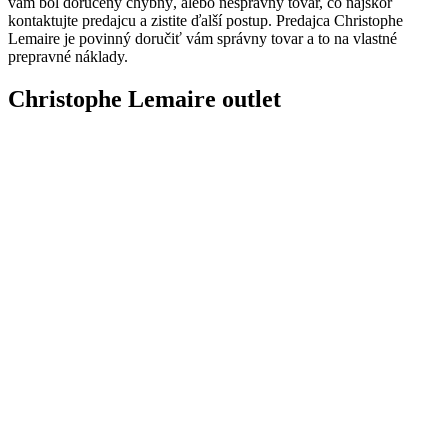
vám bol doručený chybný, alebo nesprávny tovar, čo najskôr
kontaktujte predajcu a zistite ďalší postup. Predajca Christophe
Lemaire je povinný doručiť vám správny tovar a to na vlastné
prepravné náklady.
Christophe Lemaire outlet