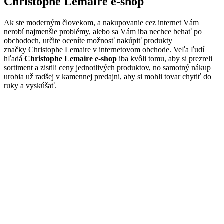
Christophe Lemaire e-shop
Ak ste moderným človekom, a nakupovanie cez internet Vám
nerobí najmenšie problémy, alebo sa Vám iba nechce behať po
obchodoch, určite oceníte možnosť nakúpiť produkty
značky Christophe Lemaire v internetovom obchode. Veľa ľudí
hľadá
Christophe Lemaire e-shop
iba kvôli tomu, aby si prezreli
sortiment a zistili ceny jednotlivých produktov, no samotný nákup
urobia už radšej v kamennej predajni, aby si mohli tovar chytiť do
ruky a vyskúšať.