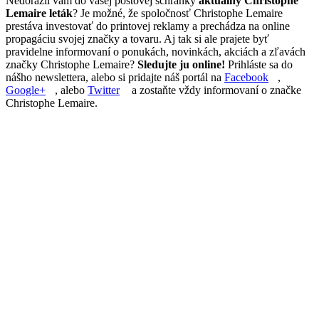
Nedorazil vám do vašej poštovej schránky
aktuálny Christophe
Lemaire leták
? Je možné, že spoločnosť Christophe Lemaire
prestáva investovať do printovej reklamy a prechádza na online
propagáciu svojej značky a tovaru. Aj tak si ale prajete byť
pravidelne informovaní o ponukách, novinkách, akciách a zľavách
značky Christophe Lemaire?
Sledujte ju online!
Prihláste sa do
nášho newslettera, alebo si pridajte náš portál na
Facebook
,
Google+
, alebo
Twitter
a zostaňte vždy informovaní o značke
Christophe Lemaire.