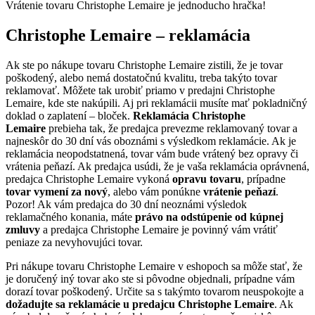
Vrátenie tovaru Christophe Lemaire je jednoducho hračka!
Christophe Lemaire – reklamácia
Ak ste po nákupe tovaru Christophe Lemaire zistili, že je tovar
poškodený, alebo nemá dostatočnú kvalitu, treba takýto tovar
reklamovať. Môžete tak urobiť priamo v predajni Christophe
Lemaire, kde ste nakúpili. Aj pri reklamácii musíte mať pokladničný
doklad o zaplatení – bloček.
Reklamácia Christophe
Lemaire
prebieha tak, že predajca prevezme reklamovaný tovar a
najneskôr do 30 dní vás oboznámi s výsledkom reklamácie. Ak je
reklamácia neopodstatnená, tovar vám bude vrátený bez opravy či
vrátenia peňazí. Ak predajca usúdi, že je vaša reklamácia oprávnená,
predajca Christophe Lemaire vykoná
opravu tovaru
, prípadne
tovar vymení za nový
, alebo vám ponúkne
vrátenie peňazí
.
Pozor! Ak vám predajca do 30 dní neoznámi výsledok
reklamačného konania, máte
právo na odstúpenie od kúpnej
zmluvy
a predajca Christophe Lemaire je povinný vám vrátiť
peniaze za nevyhovujúci tovar.
Pri nákupe tovaru Christophe Lemaire v eshopoch sa môže stať, že
je doručený iný tovar ako ste si pôvodne objednali, prípadne vám
dorazí tovar poškodený. Určite sa s takýmto tovarom neuspokojte a
dožadujte sa reklamácie u predajcu Christophe Lemaire
. Ak