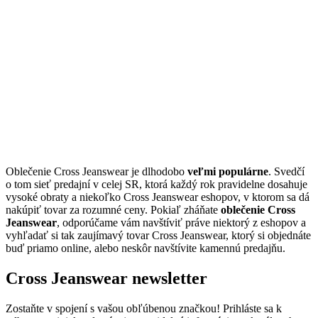
Oblečenie Cross Jeanswear je dlhodobo
veľmi populárne
. Svedčí
o tom sieť predajní v celej SR, ktorá každý rok pravidelne dosahuje
vysoké obraty a niekoľko Cross Jeanswear eshopov, v ktorom sa dá
nakúpiť tovar za rozumné ceny. Pokiaľ zháňate
oblečenie Cross
Jeanswear
, odporúčame vám navštíviť práve niektorý z eshopov a
vyhľadať si tak zaujímavý tovar Cross Jeanswear, ktorý si objednáte
buď priamo online, alebo neskôr navštívite kamennú predajňu.
Cross Jeanswear newsletter
Zostaňte v spojení s vašou obľúbenou značkou! Prihláste sa k