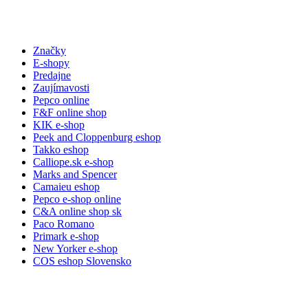
Značky
E-shopy
Predajne
Zaujímavosti
Pepco online
F&F online shop
KIK e-shop
Peek and Cloppenburg eshop
Takko eshop
Calliope.sk e-shop
Marks and Spencer
Camaieu eshop
Pepco e-shop online
C&A online shop sk
Paco Romano
Primark e-shop
New Yorker e-shop
COS eshop Slovensko