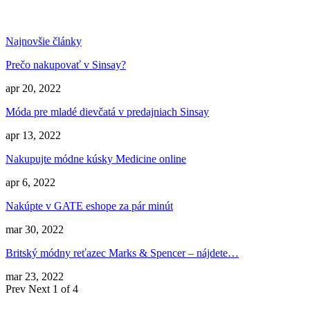
Najnovšie články
Prečo nakupovať v Sinsay?
apr 20, 2022
Móda pre mladé dievčatá v predajniach Sinsay
apr 13, 2022
Nakupujte módne kúsky Medicine online
apr 6, 2022
Nakúpte v GATE eshope za pár minút
mar 30, 2022
Britský módny reťazec Marks & Spencer – nájdete…
mar 23, 2022
Prev
Next
1 of 4