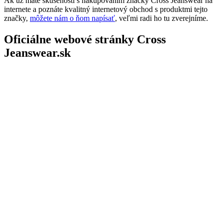
Ak už máte skúsenosti s nakupovaním značky Cross Jeanswear na
internete a poznáte kvalitný internetový obchod s produktmi tejto
značky,
môžete nám o ňom napísať
, veľmi radi ho tu zverejníme.
Oficiálne webové stránky Cross
Jeanswear.sk