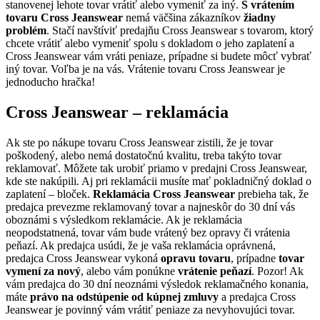
stanovenej lehote tovar vrátiť alebo vymeniť za iný.
S vrátením
tovaru Cross Jeanswear
nemá väčšina zákazníkov
žiadny
problém
. Stačí navštíviť predajňu Cross Jeanswear s tovarom, ktorý
chcete vrátiť alebo vymeniť spolu s dokladom o jeho zaplatení a
Cross Jeanswear vám vráti peniaze, prípadne si budete môcť vybrať
iný tovar. Voľba je na vás. Vrátenie tovaru Cross Jeanswear je
jednoducho hračka!
Cross Jeanswear – reklamácia
Ak ste po nákupe tovaru Cross Jeanswear zistili, že je tovar
poškodený, alebo nemá dostatočnú kvalitu, treba takýto tovar
reklamovať. Môžete tak urobiť priamo v predajni Cross Jeanswear,
kde ste nakúpili. Aj pri reklamácii musíte mať pokladničný doklad o
zaplatení – bloček.
Reklamácia Cross Jeanswear
prebieha tak, že
predajca prevezme reklamovaný tovar a najneskôr do 30 dní vás
oboznámi s výsledkom reklamácie. Ak je reklamácia
neopodstatnená, tovar vám bude vrátený bez opravy či vrátenia
peňazí. Ak predajca usúdi, že je vaša reklamácia oprávnená,
predajca Cross Jeanswear vykoná
opravu tovaru
, prípadne
tovar
vymení za nový
, alebo vám ponúkne
vrátenie peňazí
. Pozor! Ak
vám predajca do 30 dní neoznámi výsledok reklamačného konania,
máte
právo na odstúpenie od kúpnej zmluvy
a predajca Cross
Jeanswear je povinný vám vrátiť peniaze za nevyhovujúci tovar.