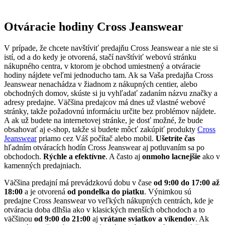
Otváracie hodiny Cross Jeanswear
V prípade, že chcete navštíviť predajňu Cross Jeanswear a nie ste si
istí, od a do kedy je otvorená, stačí navštíviť webovú stránku
nákupného centra, v ktorom je obchod umiestnený a otváracie
hodiny nájdete veľmi jednoducho tam. Ak sa Vaša predajňa Cross
Jeanswear nenachádza v žiadnom z nákupných centier, alebo
obchodných domov, skúste si ju vyhľadať zadaním názvu značky a
adresy predajne. Väčšina predajcov má dnes už vlastné webové
stránky, takže požadovnú informáciu určite bez problémov nájdete.
A ak už budete na internetovej stránke, je dosť možné, že bude
obsahovať aj e-shop, takže si budete môcť zakúpiť produkty
Cross
Jeanswear
priamo cez Váš počítač alebo mobil.
Ušetríte čas
hľadním otváracích hodín Cross Jeanswear aj potluvaním sa po
obchodoch.
Rýchle a efektívne
. A často aj
onmoho lacnejšie
ako v
kamenných predajniach.
Väčšina predajní má prevádzkovú dobu v čase
od 9:00 do 17:00 až
18:00
a je otvorená
od pondelka do piatku
. Výnimkou sú
predajne Cross Jeanswear vo veľkých nákupných centrách, kde je
otváracia doba dlhšia ako v klasických menších obchodoch a to
väčšinou
od 9:00 do 21:00
aj
vrátane sviatkov a víkendov
. Ak