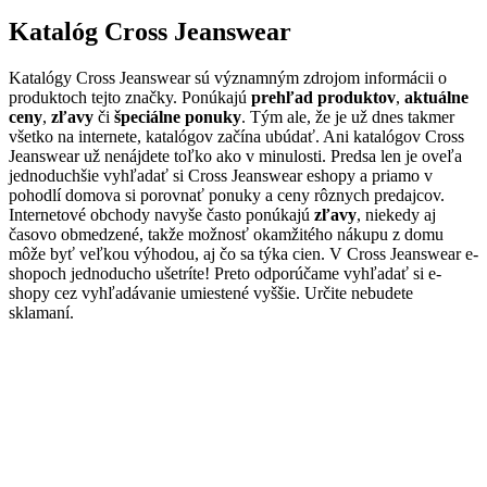
Katalóg Cross Jeanswear
Katalógy Cross Jeanswear sú významným zdrojom informácii o
produktoch tejto značky. Ponúkajú
prehľad produktov
,
aktuálne
ceny
,
zľavy
či
špeciálne ponuky
. Tým ale, že je už dnes takmer
všetko na internete, katalógov začína ubúdať. Ani katalógov Cross
Jeanswear už nenájdete toľko ako v minulosti. Predsa len je oveľa
jednoduchšie vyhľadať si Cross Jeanswear eshopy a priamo v
pohodlí domova si porovnať ponuky a ceny rôznych predajcov.
Internetové obchody navyše často ponúkajú
zľavy
, niekedy aj
časovo obmedzené, takže možnosť okamžitého nákupu z domu
môže byť veľkou výhodou, aj čo sa týka cien. V Cross Jeanswear e-
shopoch jednoducho ušetríte! Preto odporúčame vyhľadať si e-
shopy cez vyhľadávanie umiestené vyššie. Určite nebudete
sklamaní.