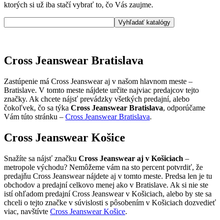
ktorých si už iba stačí vybrať to, čo Vás zaujme.
Cross Jeanswear Bratislava
Zastúpenie má Cross Jeanswear aj v našom hlavnom meste –
Bratislave. V tomto meste nájdete určite najviac predajcov tejto
značky. Ak chcete nájsť prevádzky všetkých predajní, alebo
čokoľvek, čo sa týka
Cross Jeanswear Bratislava
, odporúčame
Vám túto stránku –
Cross Jeanswear Bratislava
.
Cross Jeanswear Košice
Snažíte sa nájsť značku
Cross Jeanswear aj v Košiciach
–
metropole východu? Nemôžeme vám na sto percent potvrdiť, že
predajňu Cross Jeanswear nájdete aj v tomto meste. Predsa len je tu
obchodov a predajní celkovo menej ako v Bratislave. Ak si nie ste
istí ohľadom predajní Cross Jeanswear v Košiciach, alebo by ste sa
chceli o tejto značke v súvislosti s pôsobením v Košiciach dozvedieť
viac, navštívte
Cross Jeanswear Košice
.