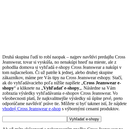
Druhá skupina ľudí to robí naopak – najprv navštívi predajňu Cross
Jeanswear, tovar si vyskúša, no nenakúpi hneď na mieste, ale z
pohodlia domova si vyhľadá e-shopy Cross Jeanswear a nakúpi v
tom najlacnešom. Či už patríte k jednej, alebo druhej skupine
zákazníkov, máme pre Vás tipy na Cross Jeanswear eshopy. Stačí,
ak do vyhľadávacieho poľa nižšie napíšete „
Cross Jeanswear e-
shopy
“ a kliknete na „
Vyhľadať e-shopy
„. Následne sa Vám
zobrazia výsledky vyhľadávania e-shopov Cross Jeanswear. Vo
všeobecnosti platí, že najkvalitnejšie výsledky sú úplne prvé, preto
odporúčame navštíviť práve tie. Môžete si byť takmer istí, že nájdete
vhodný Cross Jeanswear e-shop
s výbornými cenami produktov.