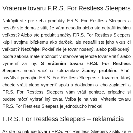
Vrátenie tovaru F.R.S. For Restless Sleepers
Nakúpili ste pre seba produkty F.R.S. For Restless Sleepers a
neskôr ste doma zistili, že vám nesedia alebo ste netrafili ideálnu
veľkosť? Alebo ste produkt značky F.R.S. For Restless Sleepers
kúpili svojmu blízkemu ako darček, ale netrafili ste jeho vkus či
veľkosť? Nezúfajte! Pokiaľ nie je tovar nosený, alebo poškodený,
podľa zákona máte možnosť v stanovenej lehote tovar vrátiť alebo
vymeniť za iný.
S vrátením tovaru F.R.S. For Restless
Sleepers
nemá väčšina zákazníkov
žiadny problém
. Stačí
navštíviť predajňu F.R.S. For Restless Sleepers s tovarom, ktorý
chcete vrátiť alebo vymeniť spolu s dokladom o jeho zaplatení a
F.R.S. For Restless Sleepers vám vráti peniaze, prípadne si
budete môcť vybrať iný tovar. Voľba je na vás. Vrátenie tovaru
F.R.S. For Restless Sleepers je jednoducho hračka!
F.R.S. For Restless Sleepers – reklamácia
Ak ste po nákupe tovaru F.R.S. For Restless Sleepers zistili, že je