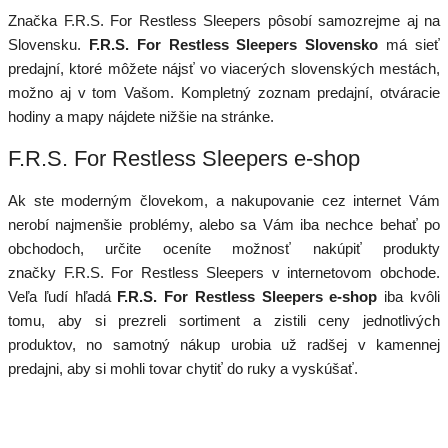
Značka F.R.S. For Restless Sleepers pôsobí samozrejme aj na
Slovensku.
F.R.S. For Restless Sleepers Slovensko
má sieť
predajní, ktoré môžete nájsť vo viacerých slovenských mestách,
možno aj v tom Vašom. Kompletný zoznam predajní, otváracie
hodiny a mapy nájdete nižšie na stránke.
F.R.S. For Restless Sleepers e-shop
Ak ste moderným človekom, a nakupovanie cez internet Vám
nerobí najmenšie problémy, alebo sa Vám iba nechce behať po
obchodoch, určite oceníte možnosť nakúpiť produkty
značky F.R.S. For Restless Sleepers v internetovom obchode.
Veľa ľudí hľadá
F.R.S. For Restless Sleepers e-shop
iba kvôli
tomu, aby si prezreli sortiment a zistili ceny jednotlivých
produktov, no samotný nákup urobia už radšej v kamennej
predajni, aby si mohli tovar chytiť do ruky a vyskúšať.