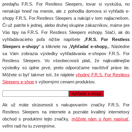
predajňu F.R.S. For Restless Sleepers, tovar si vyskúša, no
nenakúpi hneď na mieste, ale z pohodlia domova si vyhľadá e-
shopy F.R.S. For Restless Sleepers a nakúpi v tom najlacnešom.
Či už patríte k jednej, alebo druhej skupine zákazníkov, máme pre
Vás tipy na F.R.S. For Restless Sleepers eshopy. Stačí, ak do
vyhľadávacieho poľa nižšie napíšete „
F.R.S. For Restless
Sleepers e-shopy
“ a kliknete na „
Vyhľadať e-shopy
„. Následne
sa Vám zobrazia výsledky vyhľadávania e-shopov F.R.S. For
Restless Sleepers. Vo všeobecnosti platí, že najkvalitnejšie
výsledky sú úplne prvé, preto odporúčame navštíviť práve tie.
Môžete si byť takmer istí, že nájdete
vhodný F.R.S. For Restless
Sleepers e-shop
s výbornými cenami produktov.
Ak už máte skúsenosti s nakupovaním značky F.R.S. For
Restless Sleepers na internete a poznáte kvalitný internetový
obchod s produktmi tejto značky,
môžete nám o ňom napísať
,
veľmi radi ho tu zverejníme.