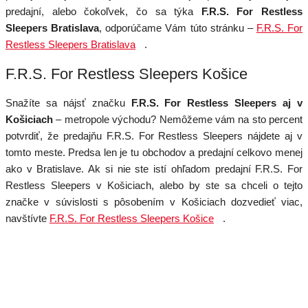
predajní, alebo čokoľvek, čo sa týka
F.R.S. For Restless
Sleepers Bratislava
, odporúčame Vám túto stránku –
F.R.S. For
Restless Sleepers Bratislava
.
F.R.S. For Restless Sleepers Košice
Snažíte sa nájsť značku
F.R.S. For Restless Sleepers aj v
Košiciach
– metropole východu? Nemôžeme vám na sto percent
potvrdiť, že predajňu F.R.S. For Restless Sleepers nájdete aj v
tomto meste. Predsa len je tu obchodov a predajní celkovo menej
ako v Bratislave. Ak si nie ste istí ohľadom predajní F.R.S. For
Restless Sleepers v Košiciach, alebo by ste sa chceli o tejto
značke v súvislosti s pôsobením v Košiciach dozvedieť viac,
navštívte
F.R.S. For Restless Sleepers Košice
.