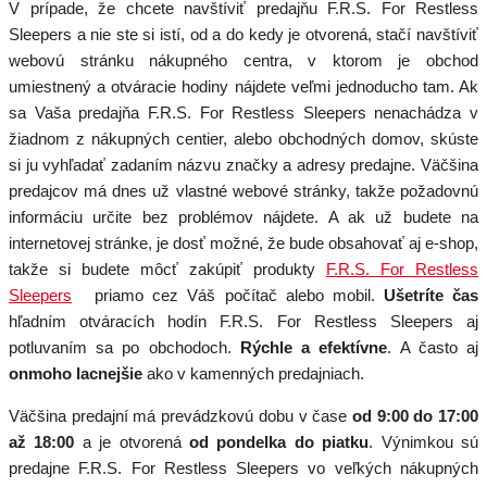
V prípade, že chcete navštíviť predajňu F.R.S. For Restless
Sleepers a nie ste si istí, od a do kedy je otvorená, stačí navštíviť
webovú stránku nákupného centra, v ktorom je obchod
umiestnený a otváracie hodiny nájdete veľmi jednoducho tam. Ak
sa Vaša predajňa F.R.S. For Restless Sleepers nenachádza v
žiadnom z nákupných centier, alebo obchodných domov, skúste
si ju vyhľadať zadaním názvu značky a adresy predajne. Väčšina
predajcov má dnes už vlastné webové stránky, takže požadovnú
informáciu určite bez problémov nájdete. A ak už budete na
internetovej stránke, je dosť možné, že bude obsahovať aj e-shop,
takže si budete môcť zakúpiť produkty
F.R.S. For Restless
Sleepers
priamo cez Váš počítač alebo mobil.
Ušetríte čas
hľadním otváracích hodín F.R.S. For Restless Sleepers aj
potluvaním sa po obchodoch.
Rýchle a efektívne
. A často aj
onmoho lacnejšie
ako v kamenných predajniach.
Väčšina predajní má prevádzkovú dobu v čase
od 9:00 do 17:00
až 18:00
a je otvorená
od pondelka do piatku
. Výnimkou sú
predajne F.R.S. For Restless Sleepers vo veľkých nákupných