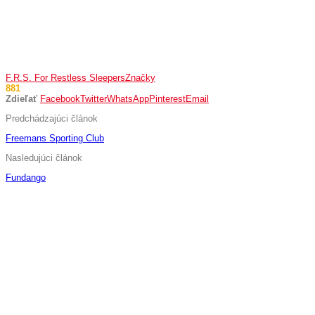
F.R.S. For Restless Sleepers
Značky
881
Zdieľať
Facebook
Twitter
WhatsApp
Pinterest
Email
Predchádzajúci článok
Freemans Sporting Club
Nasledujúci článok
Fundango