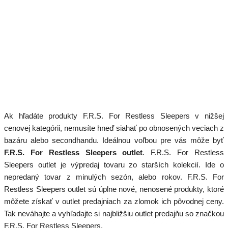
Ak hľadáte produkty F.R.S. For Restless Sleepers v nižšej
cenovej kategórii, nemusíte hneď siahať po obnosených veciach z
bazáru alebo secondhandu. Ideálnou voľbou pre vás môže byť
F.R.S. For Restless Sleepers outlet
. F.R.S. For Restless
Sleepers outlet je výpredaj tovaru zo starších kolekcií. Ide o
nepredaný tovar z minulých sezón, alebo rokov. F.R.S. For
Restless Sleepers outlet sú úplne nové, nenosené produkty, ktoré
môžete získať v outlet predajniach za zlomok ich pôvodnej ceny.
Tak neváhajte a vyhľadajte si najbližšiu outlet predajňu so značkou
F.R.S. For Restless Sleepers.