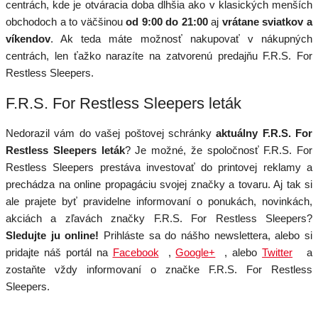
centrách, kde je otváracia doba dlhšia ako v klasických menších
obchodoch a to väčšinou
od 9:00 do 21:00
aj
vrátane sviatkov a
víkendov
. Ak teda máte možnosť nakupovať v nákupných
centrách, len ťažko narazíte na zatvorenú predajňu F.R.S. For
Restless Sleepers.
F.R.S. For Restless Sleepers leták
Nedorazil vám do vašej poštovej schránky
aktuálny F.R.S. For
Restless Sleepers leták
? Je možné, že spoločnosť F.R.S. For
Restless Sleepers prestáva investovať do printovej reklamy a
prechádza na online propagáciu svojej značky a tovaru. Aj tak si
ale prajete byť pravidelne informovaní o ponukách, novinkách,
akciách a zľavách značky F.R.S. For Restless Sleepers?
Sledujte ju online!
Prihláste sa do nášho newslettera, alebo si
pridajte náš portál na
Facebook
,
Google+
, alebo
Twitter
a
zostaňte vždy informovaní o značke F.R.S. For Restless
Sleepers.