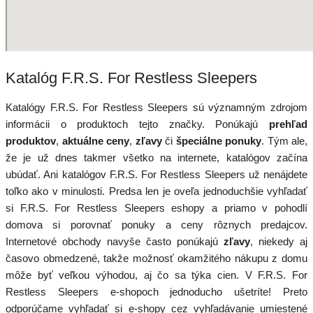
Katalóg F.R.S. For Restless Sleepers
Katalógy F.R.S. For Restless Sleepers sú významným zdrojom
informácii o produktoch tejto značky. Ponúkajú
prehľad
produktov
,
aktuálne ceny
,
zľavy
či
špeciálne ponuky
. Tým ale,
že je už dnes takmer všetko na internete, katalógov začína
ubúdať. Ani katalógov F.R.S. For Restless Sleepers už nenájdete
toľko ako v minulosti. Predsa len je oveľa jednoduchšie vyhľadať
si F.R.S. For Restless Sleepers eshopy a priamo v pohodlí
domova si porovnať ponuky a ceny rôznych predajcov.
Internetové obchody navyše často ponúkajú
zľavy
, niekedy aj
časovo obmedzené, takže možnosť okamžitého nákupu z domu
môže byť veľkou výhodou, aj čo sa týka cien. V F.R.S. For
Restless Sleepers e-shopoch jednoducho ušetríte! Preto
odporúčame vyhľadať si e-shopy cez vyhľadávanie umiestené