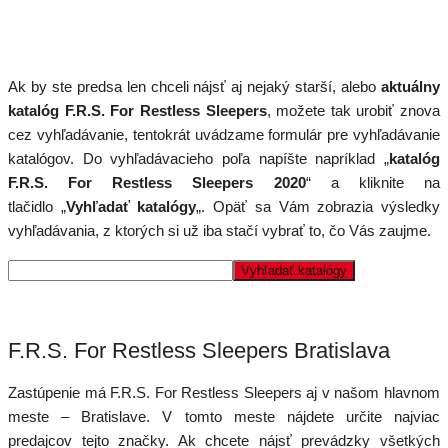
Ak by ste predsa len chceli nájsť aj nejaký starší, alebo
aktuálny
katalóg F.R.S. For Restless Sleepers
, možete tak urobiť znova
cez vyhľadávanie, tentokrát uvádzame formulár pre vyhľadávanie
katalógov. Do vyhľadávacieho poľa napíšte napríklad „
katalóg
F.R.S. For Restless Sleepers 2020
“ a kliknite na
tlačidlo „
Vyhľadať katalógy
„. Opäť sa Vám zobrazia výsledky
vyhľadávania, z ktorých si už iba stačí vybrať to, čo Vás zaujme.
F.R.S. For Restless Sleepers Bratislava
Zastúpenie má F.R.S. For Restless Sleepers aj v našom hlavnom
meste – Bratislave. V tomto meste nájdete určite najviac
predajcov tejto značky. Ak chcete nájsť prevádzky všetkých