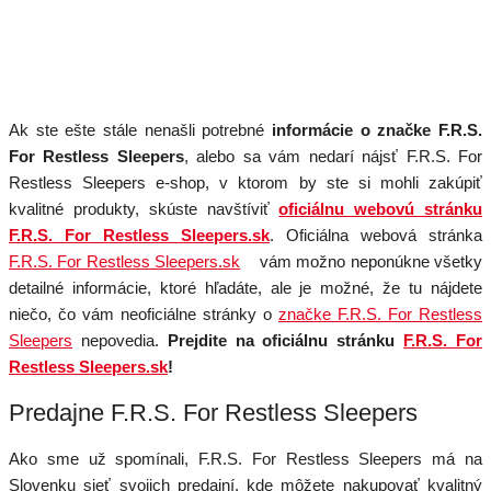
Ak ste ešte stále nenašli potrebné
informácie o značke F.R.S.
For Restless Sleepers
, alebo sa vám nedarí nájsť F.R.S. For
Restless Sleepers e-shop, v ktorom by ste si mohli zakúpiť
kvalitné produkty, skúste navštíviť
oficiálnu webovú stránku
F.R.S. For Restless Sleepers.sk
. Oficiálna webová stránka
F.R.S. For Restless Sleepers.sk
vám možno neponúkne všetky
detailné informácie, ktoré hľadáte, ale je možné, že tu nájdete
niečo, čo vám neoficiálne stránky o
značke F.R.S. For Restless
Sleepers
nepovedia.
Prejdite na oficiálnu stránku
F.R.S. For
Restless Sleepers.sk
!
Predajne F.R.S. For Restless Sleepers
Ako sme už spomínali, F.R.S. For Restless Sleepers má na
Slovenku sieť svojich predajní, kde môžete nakupovať kvalitný