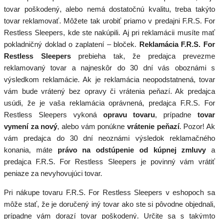
tovar poškodený, alebo nemá dostatočnú kvalitu, treba takýto
tovar reklamovať. Môžete tak urobiť priamo v predajni F.R.S. For
Restless Sleepers, kde ste nakúpili. Aj pri reklamácii musíte mať
pokladničný doklad o zaplatení – bloček.
Reklamácia F.R.S. For
Restless Sleepers
prebieha tak, že predajca prevezme
reklamovaný tovar a najneskôr do 30 dní vás oboznámi s
výsledkom reklamácie. Ak je reklamácia neopodstatnená, tovar
vám bude vrátený bez opravy či vrátenia peňazí. Ak predajca
usúdi, že je vaša reklamácia oprávnená, predajca F.R.S. For
Restless Sleepers vykoná
opravu tovaru
, prípadne
tovar
vymení za nový
, alebo vám ponúkne
vrátenie peňazí
. Pozor! Ak
vám predajca do 30 dní neoznámi výsledok reklamačného
konania, máte
právo na odstúpenie od kúpnej zmluvy
a
predajca F.R.S. For Restless Sleepers je povinný vám vrátiť
peniaze za nevyhovujúci tovar.
Pri nákupe tovaru F.R.S. For Restless Sleepers v eshopoch sa
môže stať, že je doručený iný tovar ako ste si pôvodne objednali,
prípadne vám dorazí tovar poškodený. Určite sa s takýmto