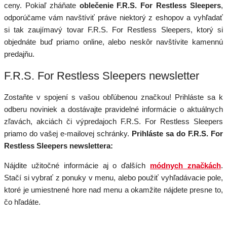
ceny. Pokiaľ zháňate
oblečenie F.R.S. For Restless Sleepers
,
odporúčame vám navštíviť práve niektorý z eshopov a vyhľadať
si tak zaujímavý tovar F.R.S. For Restless Sleepers, ktorý si
objednáte buď priamo online, alebo neskôr navštívite kamennú
predajňu.
F.R.S. For Restless Sleepers newsletter
Zostaňte v spojení s vašou obľúbenou značkou! Prihláste sa k
odberu noviniek a dostávajte pravidelné informácie o aktuálnych
zľavách, akciách či výpredajoch F.R.S. For Restless Sleepers
priamo do vašej e-mailovej schránky.
Prihláste sa do F.R.S. For
Restless Sleepers newslettera:
Nájdite užitočné informácie aj o ďalších
módnych značkách
.
Stačí si vybrať z ponuky v menu, alebo použiť vyhľadávacie pole,
ktoré je umiestnené hore nad menu a okamžite nájdete presne to,
čo hľadáte.