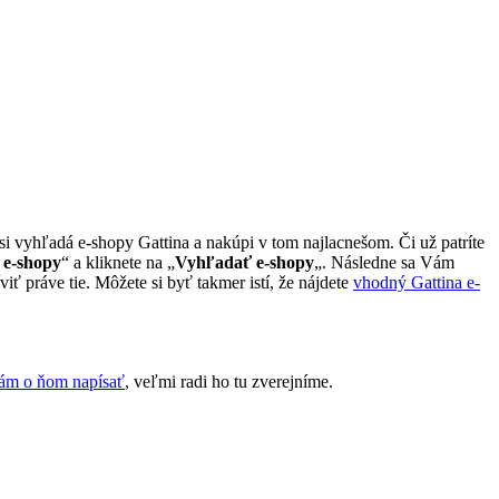
si vyhľadá e-shopy Gattina a nakúpi v tom najlacnešom. Či už patríte
 e-shopy
“ a kliknete na „
Vyhľadať e-shopy
„. Následne sa Vám
ť práve tie. Môžete si byť takmer istí, že nájdete
vhodný Gattina e-
ám o ňom napísať
, veľmi radi ho tu zverejníme.