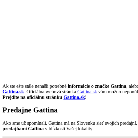
Ak ste ešte stále nenašli potrebné
informácie o značke Gattina
, aleb
Gattina.sk
. Oficiálna webová stránka
Gattina.sk
vám možno neponúkne 
Prejdite na oficiálnu stránku
Gattina.sk
!
Predajne Gattina
Ako sme už spomínali, Gattina má na Slovenku sieť svojich predajní,
predajňami Gattina
v blízkosti Vašej lokality.