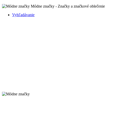
Módne značky - Značky a značkové oblečenie
Vyhľadávanie