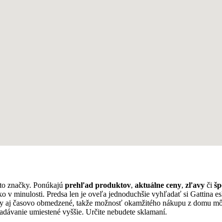
jto značky. Ponúkajú
prehľad produktov
,
aktuálne ceny
,
zľavy
či
šp
ko v minulosti. Predsa len je oveľa jednoduchšie vyhľadať si Gattina
dy aj časovo obmedzené, takže možnosť okamžitého nákupu z domu môž
adávanie umiestené vyššie. Určite nebudete sklamaní.