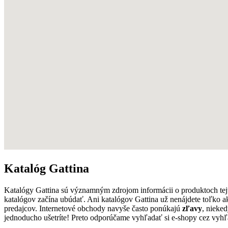
Katalóg Gattina
Katalógy Gattina sú významným zdrojom informácii o produktoch te
katalógov začína ubúdať. Ani katalógov Gattina už nenájdete toľko a
predajcov. Internetové obchody navyše často ponúkajú
zľavy
, nieke
jednoducho ušetríte! Preto odporúčame vyhľadať si e-shopy cez vyhľ