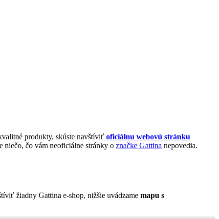
kvalitné produkty, skúste navštíviť
oficiálnu webovú stránku
e niečo, čo vám neoficiálne stránky o
značke Gattina
nepovedia.
tíviť žiadny Gattina e-shop, nižšie uvádzame
mapu s