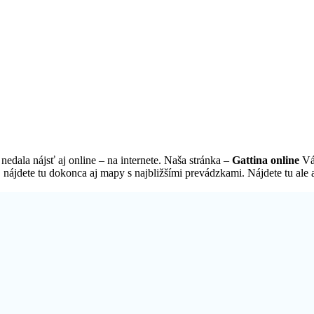
nedala nájsť aj online – na internete. Naša stránka –
Gattina online
Vám
 nájdete tu dokonca aj mapy s najbližšími prevádzkami. Nájdete tu ale 