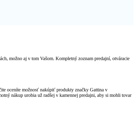
stách, možno aj v tom Vašom. Kompletný zoznam predajní, otváracie
ite oceníte možnosť nakúpiť produkty značky Gattina v
samotný nákup urobia už radšej v kamennej predajni, aby si mohli tovar