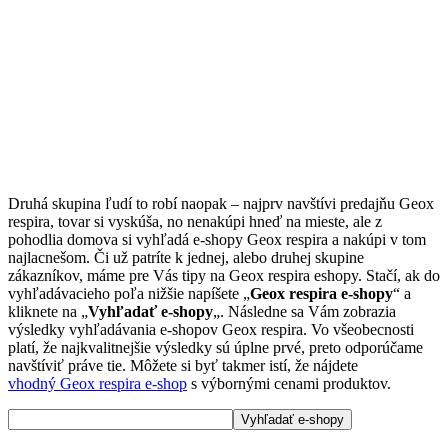
Druhá skupina ľudí to robí naopak – najprv navštívi predajňu Geox
respira, tovar si vyskúša, no nenakúpi hneď na mieste, ale z
pohodlia domova si vyhľadá e-shopy Geox respira a nakúpi v tom
najlacnešom. Či už patríte k jednej, alebo druhej skupine
zákazníkov, máme pre Vás tipy na Geox respira eshopy. Stačí, ak do
vyhľadávacieho poľa nižšie napíšete „
Geox respira e-shopy
“ a
kliknete na „
Vyhľadať e-shopy
„. Následne sa Vám zobrazia
výsledky vyhľadávania e-shopov Geox respira. Vo všeobecnosti
platí, že najkvalitnejšie výsledky sú úplne prvé, preto odporúčame
navštíviť práve tie. Môžete si byť takmer istí, že nájdete
vhodný Geox respira e-shop
s výbornými cenami produktov.