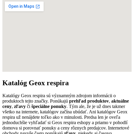
Katalóg Geox respira
Katalógy Geox respira sú významným zdrojom informácii o
produktoch tejto značky. Ponúkajú
prehľad produktov
,
aktuálne
ceny
,
zľavy
či
špeciálne ponuky
. Tým ale, že je už dnes takmer
všetko na internete, katalógov začína ubúdať. Ani katalógov Geox
respira už nenájdete toľko ako v minulosti. Predsa len je oveľa
jednoduchšie vyhľadať si Geox respira eshopy a priamo v pohodlí
domova si porovnať ponuky a ceny rôznych predajcov. Internetové
obchody navyše často ponúkajú
zľavy
, niekedy aj časovo