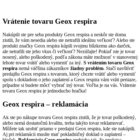
Vrátenie tovaru Geox respira
Nakúpili ste pre seba produkty Geox respira a neskôr ste doma
zistili, že vám nesedia alebo ste netrafili ideálnu veľkosť? Alebo ste
produkt značky Geox respira kúpili svojmu blízkemu ako darček,
ale netrafili ste jeho vkus či veľkosť? Nezúfajte! Pokiaľ nie je tovar
nosený, alebo poškodený, podľa zákona máte možnosť v stanovenej
lehote tovar vrátiť alebo vymeniť za iný.
S vrátením tovaru Geox
respira
nemá väčšina zákazníkov
žiadny problém
. Stačí navštíviť
predajňu Geox respira s tovarom, ktorý chcete vrátiť alebo vymeniť
spolu s dokladom o jeho zaplatení a Geox respira vám vráti peniaze,
prípadne si budete môcť vybrať iný tovar. Voľba je na vás. Vrátenie
tovaru Geox respira je jednoducho hračka!
Geox respira – reklamácia
Ak ste po nákupe tovaru Geox respira zistili, že je tovar poškodený,
alebo nemá dostatočnú kvalitu, treba takýto tovar reklamovať.
Môžete tak urobiť priamo v predajni Geox respira, kde ste nakúpili.
Aj pri reklamácii musíte mať pokladničný doklad o zaplatení –
bloček.
Reklamácia Geox respira
prebieha tak, že predajca