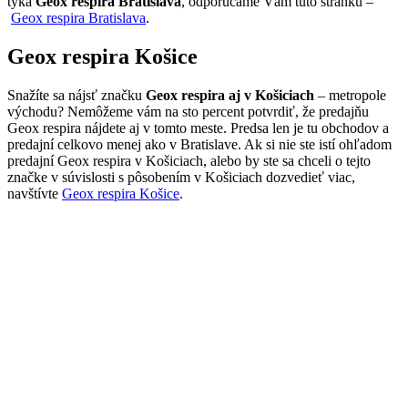
týka
Geox respira Bratislava
, odporúčame Vám túto stránku –
Geox respira Bratislava
.
Geox respira Košice
Snažíte sa nájsť značku
Geox respira aj v Košiciach
– metropole
východu? Nemôžeme vám na sto percent potvrdiť, že predajňu
Geox respira nájdete aj v tomto meste. Predsa len je tu obchodov a
predajní celkovo menej ako v Bratislave. Ak si nie ste istí ohľadom
predajní Geox respira v Košiciach, alebo by ste sa chceli o tejto
značke v súvislosti s pôsobením v Košiciach dozvedieť viac,
navštívte
Geox respira Košice
.