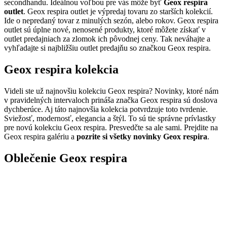
secondhandu. Ideálnou voľbou pre vás môže byť
Geox respira
outlet
. Geox respira outlet je výpredaj tovaru zo starších kolekcií.
Ide o nepredaný tovar z minulých sezón, alebo rokov. Geox respira
outlet sú úplne nové, nenosené produkty, ktoré môžete získať v
outlet predajniach za zlomok ich pôvodnej ceny. Tak neváhajte a
vyhľadajte si najbližšiu outlet predajňu so značkou Geox respira.
Geox respira kolekcia
Videli ste už najnovšiu kolekciu Geox respira? Novinky, ktoré nám
v pravidelných intervaloch prináša značka Geox respira sú doslova
dychberúce. Aj táto najnovšia kolekcia potvrdzuje toto tvrdenie.
Sviežosť, modernosť, elegancia a štýl. To sú tie správne prívlastky
pre novú kolekciu Geox respira. Presvedčte sa ale sami. Prejdite na
Geox respira galériu a
pozrite si všetky novinky Geox respira
.
Oblečenie Geox respira