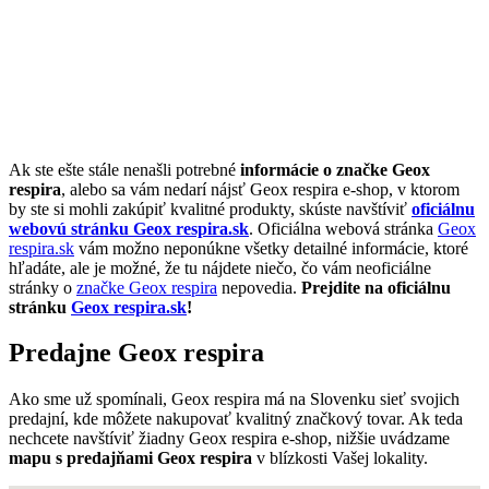
Ak ste ešte stále nenašli potrebné
informácie o značke Geox
respira
, alebo sa vám nedarí nájsť Geox respira e-shop, v ktorom
by ste si mohli zakúpiť kvalitné produkty, skúste navštíviť
oficiálnu
webovú stránku Geox respira.sk
. Oficiálna webová stránka
Geox
respira.sk
vám možno neponúkne všetky detailné informácie, ktoré
hľadáte, ale je možné, že tu nájdete niečo, čo vám neoficiálne
stránky o
značke Geox respira
nepovedia.
Prejdite na oficiálnu
stránku
Geox respira.sk
!
Predajne Geox respira
Ako sme už spomínali, Geox respira má na Slovenku sieť svojich
predajní, kde môžete nakupovať kvalitný značkový tovar. Ak teda
nechcete navštíviť žiadny Geox respira e-shop, nižšie uvádzame
mapu s predajňami Geox respira
v blízkosti Vašej lokality.