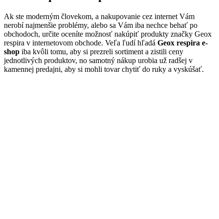
Ak ste moderným človekom, a nakupovanie cez internet Vám
nerobí najmenšie problémy, alebo sa Vám iba nechce behať po
obchodoch, určite oceníte možnosť nakúpiť produkty značky Geox
respira v internetovom obchode. Veľa ľudí hľadá
Geox respira e-
shop
iba kvôli tomu, aby si prezreli sortiment a zistili ceny
jednotlivých produktov, no samotný nákup urobia už radšej v
kamennej predajni, aby si mohli tovar chytiť do ruky a vyskúšať.