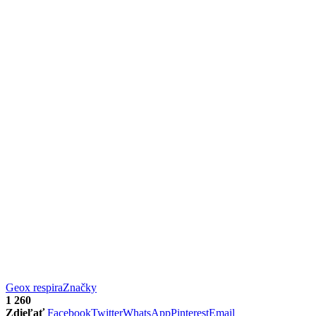
Geox respira
Značky
1 260
Zdieľať
Facebook
Twitter
WhatsApp
Pinterest
Email