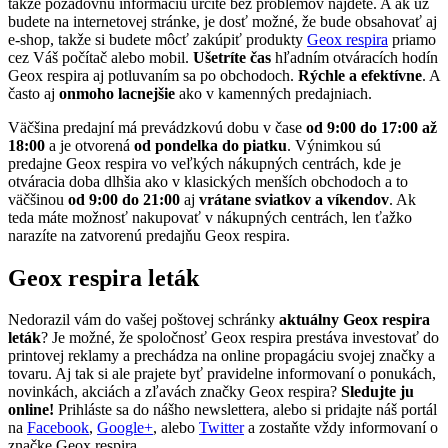
takže požadovnú informáciu určite bez problémov nájdete. A ak už
budete na internetovej stránke, je dosť možné, že bude obsahovať aj
e-shop, takže si budete môcť zakúpiť produkty
Geox respira
priamo
cez Váš počítač alebo mobil.
Ušetríte čas
hľadním otváracích hodín
Geox respira aj potluvaním sa po obchodoch.
Rýchle a efektívne
. A
často aj
onmoho lacnejšie
ako v kamenných predajniach.
Väčšina predajní má prevádzkovú dobu v čase
od 9:00 do 17:00 až
18:00
a je otvorená
od pondelka do piatku
. Výnimkou sú
predajne Geox respira vo veľkých nákupných centrách, kde je
otváracia doba dlhšia ako v klasických menších obchodoch a to
väčšinou
od 9:00 do 21:00
aj
vrátane sviatkov a víkendov
. Ak
teda máte možnosť nakupovať v nákupných centrách, len ťažko
narazíte na zatvorenú predajňu Geox respira.
Geox respira leták
Nedorazil vám do vašej poštovej schránky
aktuálny Geox respira
leták
? Je možné, že spoločnosť Geox respira prestáva investovať do
printovej reklamy a prechádza na online propagáciu svojej značky a
tovaru. Aj tak si ale prajete byť pravidelne informovaní o ponukách,
novinkách, akciách a zľavách značky Geox respira?
Sledujte ju
online!
Prihláste sa do nášho newslettera, alebo si pridajte náš portál
na
Facebook
,
Google+
, alebo
Twitter
a zostaňte vždy informovaní o
značke Geox respira.