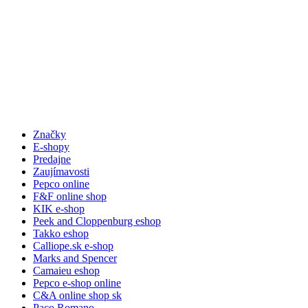
Značky
E-shopy
Predajne
Zaujímavosti
Pepco online
F&F online shop
KIK e-shop
Peek and Cloppenburg eshop
Takko eshop
Calliope.sk e-shop
Marks and Spencer
Camaieu eshop
Pepco e-shop online
C&A online shop sk
Paco Romano