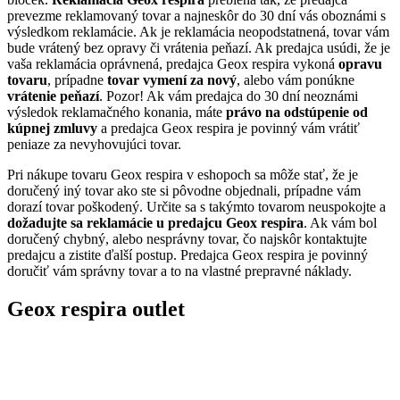
prevezme reklamovaný tovar a najneskôr do 30 dní vás oboznámi s
výsledkom reklamácie. Ak je reklamácia neopodstatnená, tovar vám
bude vrátený bez opravy či vrátenia peňazí. Ak predajca usúdi, že je
vaša reklamácia oprávnená, predajca Geox respira vykoná
opravu
tovaru
, prípadne
tovar vymení za nový
, alebo vám ponúkne
vrátenie peňazí
. Pozor! Ak vám predajca do 30 dní neoznámi
výsledok reklamačného konania, máte
právo na odstúpenie od
kúpnej zmluvy
a predajca Geox respira je povinný vám vrátiť
peniaze za nevyhovujúci tovar.
Pri nákupe tovaru Geox respira v eshopoch sa môže stať, že je
doručený iný tovar ako ste si pôvodne objednali, prípadne vám
dorazí tovar poškodený. Určite sa s takýmto tovarom neuspokojte a
dožadujte sa reklamácie u predajcu Geox respira
. Ak vám bol
doručený chybný, alebo nesprávny tovar, čo najskôr kontaktujte
predajcu a zistite ďalší postup. Predajca Geox respira je povinný
doručiť vám správny tovar a to na vlastné prepravné náklady.
Geox respira outlet