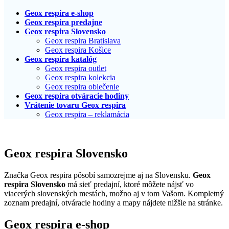
Geox respira e-shop
Geox respira predajne
Geox respira Slovensko
Geox respira Bratislava
Geox respira Košice
Geox respira katalóg
Geox respira outlet
Geox respira kolekcia
Geox respira oblečenie
Geox respira otváracie hodiny
Vrátenie tovaru Geox respira
Geox respira – reklamácia
Geox respira Slovensko
Značka Geox respira pôsobí samozrejme aj na Slovensku.
Geox
respira Slovensko
má sieť predajní, ktoré môžete nájsť vo
viacerých slovenských mestách, možno aj v tom Vašom. Kompletný
zoznam predajní, otváracie hodiny a mapy nájdete nižšie na stránke.
Geox respira e-shop