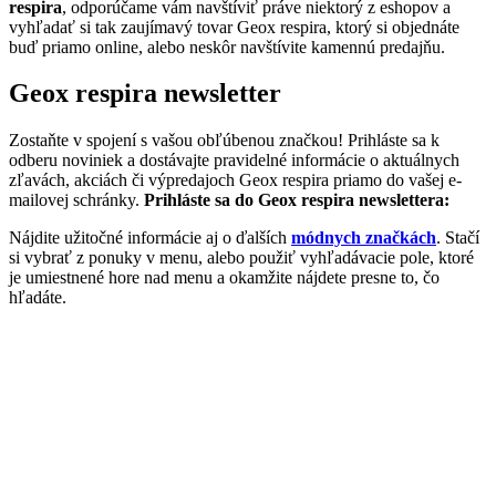
respira
, odporúčame vám navštíviť práve niektorý z eshopov a
vyhľadať si tak zaujímavý tovar Geox respira, ktorý si objednáte
buď priamo online, alebo neskôr navštívite kamennú predajňu.
Geox respira newsletter
Zostaňte v spojení s vašou obľúbenou značkou! Prihláste sa k
odberu noviniek a dostávajte pravidelné informácie o aktuálnych
zľavách, akciách či výpredajoch Geox respira priamo do vašej e-
mailovej schránky.
Prihláste sa do Geox respira newslettera:
Nájdite užitočné informácie aj o ďalších
módnych značkách
. Stačí
si vybrať z ponuky v menu, alebo použiť vyhľadávacie pole, ktoré
je umiestnené hore nad menu a okamžite nájdete presne to, čo
hľadáte.