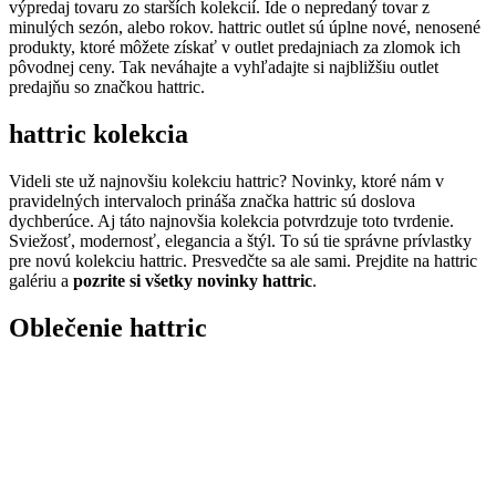
výpredaj tovaru zo starších kolekcií. Ide o nepredaný tovar z
minulých sezón, alebo rokov. hattric outlet sú úplne nové, nenosené
produkty, ktoré môžete získať v outlet predajniach za zlomok ich
pôvodnej ceny. Tak neváhajte a vyhľadajte si najbližšiu outlet
predajňu so značkou hattric.
hattric kolekcia
Videli ste už najnovšiu kolekciu hattric? Novinky, ktoré nám v
pravidelných intervaloch prináša značka hattric sú doslova
dychberúce. Aj táto najnovšia kolekcia potvrdzuje toto tvrdenie.
Sviežosť, modernosť, elegancia a štýl. To sú tie správne prívlastky
pre novú kolekciu hattric. Presvedčte sa ale sami. Prejdite na hattric
galériu a
pozrite si všetky novinky hattric
.
Oblečenie hattric