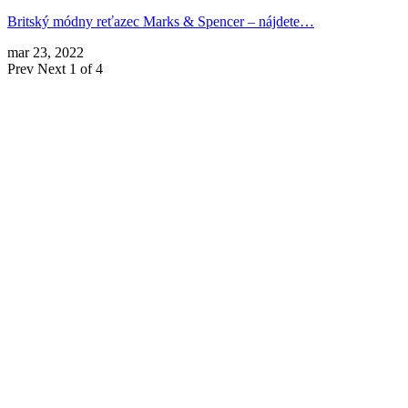
Britský módny reťazec Marks & Spencer – nájdete…
mar 23, 2022
Prev
Next
1 of 4