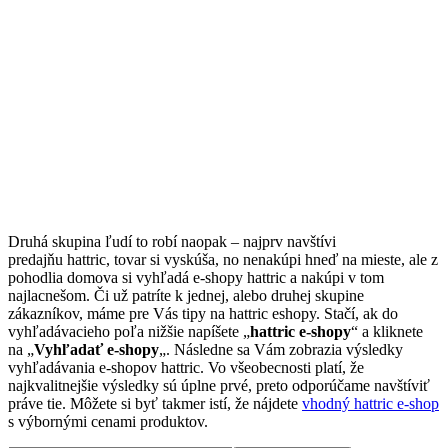
Druhá skupina ľudí to robí naopak – najprv navštívi
predajňu hattric, tovar si vyskúša, no nenakúpi hneď na mieste, ale z
pohodlia domova si vyhľadá e-shopy hattric a nakúpi v tom
najlacnešom. Či už patríte k jednej, alebo druhej skupine
zákazníkov, máme pre Vás tipy na hattric eshopy. Stačí, ak do
vyhľadávacieho poľa nižšie napíšete „
hattric e-shopy
“ a kliknete
na „
Vyhľadať e-shopy
„. Následne sa Vám zobrazia výsledky
vyhľadávania e-shopov hattric. Vo všeobecnosti platí, že
najkvalitnejšie výsledky sú úplne prvé, preto odporúčame navštíviť
práve tie. Môžete si byť takmer istí, že nájdete
vhodný hattric e-shop
s výbornými cenami produktov.