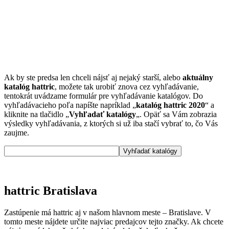
Ak by ste predsa len chceli nájsť aj nejaký starší, alebo
aktuálny
katalóg hattric
, možete tak urobiť znova cez vyhľadávanie,
tentokrát uvádzame formulár pre vyhľadávanie katalógov. Do
vyhľadávacieho poľa napíšte napríklad „
katalóg hattric 2020
“ a
kliknite na tlačidlo „
Vyhľadať katalógy
„. Opäť sa Vám zobrazia
výsledky vyhľadávania, z ktorých si už iba stačí vybrať to, čo Vás
zaujme.
hattric Bratislava
Zastúpenie má hattric aj v našom hlavnom meste – Bratislave. V
tomto meste nájdete určite najviac predajcov tejto značky. Ak chcete