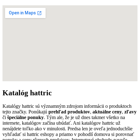
Katalóg hattric
Katalógy hattric sú významným zdrojom informácii o produktoch
tejto značky. Ponúkajú
prehľad produktov
,
aktuálne ceny
,
zľavy
či
špeciálne ponuky
. Tým ale, že je už dnes takmer všetko na
internete, katalógov začína ubúdať. Ani katalógov hattric už
nenájdete toľko ako v minulosti. Predsa len je oveľa jednoduchšie
vyhľadať si hattric eshopy a priamo v pohodlí domova si porovnať
ponuky a ceny rôznych predajcov. Internetové obchody navyše