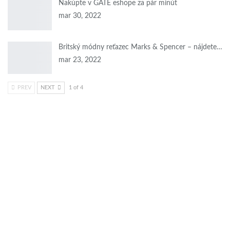
Nakúpte v GATE eshope za pár minút
mar 30, 2022
Britský módny reťazec Marks & Spencer – nájdete…
mar 23, 2022
PREV
NEXT
1 of 4