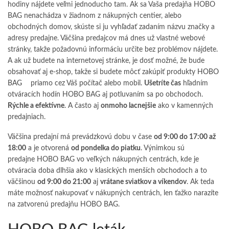
hodiny nájdete veľmi jednoducho tam. Ak sa Vaša predajňa HOBO
BAG nenachádza v žiadnom z nákupných centier, alebo
obchodných domov, skúste si ju vyhľadať zadaním názvu značky a
adresy predajne. Väčšina predajcov má dnes už vlastné webové
stránky, takže požadovnú informáciu určite bez problémov nájdete.
A ak už budete na internetovej stránke, je dosť možné, že bude
obsahovať aj e-shop, takže si budete môcť zakúpiť produkty
HOBO
BAG
priamo cez Váš počítač alebo mobil.
Ušetríte čas
hľadním
otváracích hodín HOBO BAG aj potluvaním sa po obchodoch.
Rýchle a efektívne
. A často aj
onmoho lacnejšie
ako v kamenných
predajniach.
Väčšina predajní má prevádzkovú dobu v čase
od 9:00 do 17:00 až
18:00
a je otvorená
od pondelka do piatku
. Výnimkou sú
predajne HOBO BAG vo veľkých nákupných centrách, kde je
otváracia doba dlhšia ako v klasických menších obchodoch a to
väčšinou
od 9:00 do 21:00
aj
vrátane sviatkov a víkendov
. Ak teda
máte možnosť nakupovať v nákupných centrách, len ťažko narazíte
na zatvorenú predajňu HOBO BAG.