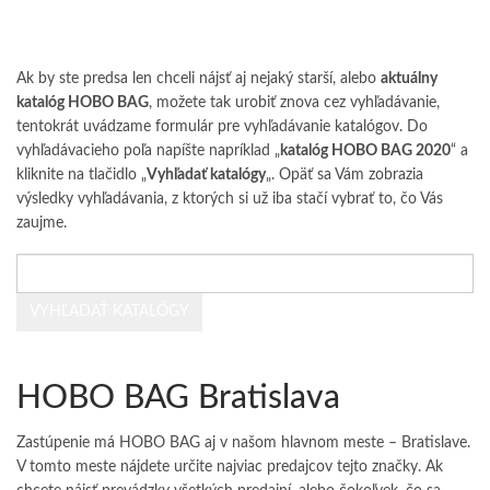
Ak by ste predsa len chceli nájsť aj nejaký starší, alebo
aktuálny
katalóg HOBO BAG
, možete tak urobiť znova cez vyhľadávanie,
tentokrát uvádzame formulár pre vyhľadávanie katalógov. Do
vyhľadávacieho poľa napíšte napríklad „
katalóg HOBO BAG 2020
“ a
kliknite na tlačidlo „
Vyhľadať katalógy
„. Opäť sa Vám zobrazia
výsledky vyhľadávania, z ktorých si už iba stačí vybrať to, čo Vás
zaujme.
HOBO BAG Bratislava
Zastúpenie má HOBO BAG aj v našom hlavnom meste – Bratislave.
V tomto meste nájdete určite najviac predajcov tejto značky. Ak