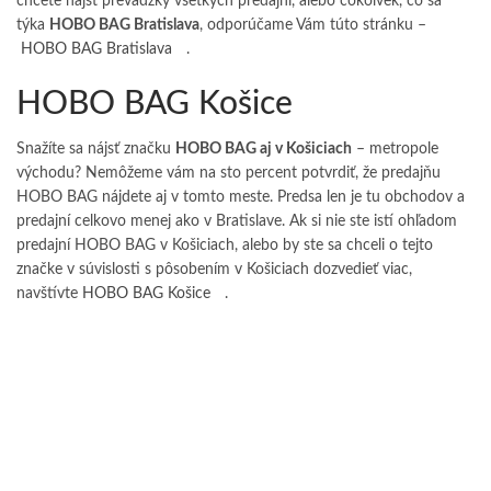
chcete nájsť prevádzky všetkých predajní, alebo čokoľvek, čo sa
týka
HOBO BAG Bratislava
, odporúčame Vám túto stránku –
HOBO BAG Bratislava
.
HOBO BAG Košice
Snažíte sa nájsť značku
HOBO BAG aj v Košiciach
– metropole
východu? Nemôžeme vám na sto percent potvrdiť, že predajňu
HOBO BAG nájdete aj v tomto meste. Predsa len je tu obchodov a
predajní celkovo menej ako v Bratislave. Ak si nie ste istí ohľadom
predajní HOBO BAG v Košiciach, alebo by ste sa chceli o tejto
značke v súvislosti s pôsobením v Košiciach dozvedieť viac,
navštívte
HOBO BAG Košice
.