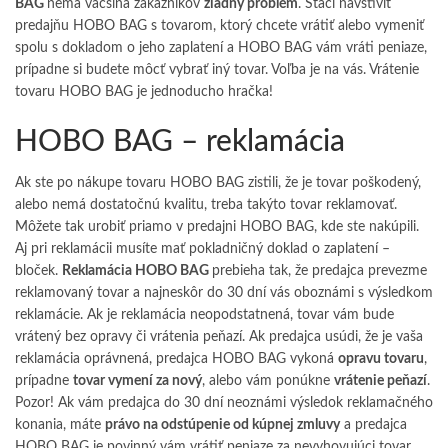
BAG
nemá väčšina zákazníkov
žiadny problém
. Stačí navštíviť
predajňu HOBO BAG s tovarom, ktorý chcete vrátiť alebo vymeniť
spolu s dokladom o jeho zaplatení a HOBO BAG vám vráti peniaze,
prípadne si budete môcť vybrať iný tovar. Voľba je na vás. Vrátenie
tovaru HOBO BAG je jednoducho hračka!
HOBO BAG – reklamácia
Ak ste po nákupe tovaru HOBO BAG zistili, že je tovar poškodený,
alebo nemá dostatočnú kvalitu, treba takýto tovar reklamovať.
Môžete tak urobiť priamo v predajni HOBO BAG, kde ste nakúpili.
Aj pri reklamácii musíte mať pokladničný doklad o zaplatení –
bloček.
Reklamácia HOBO BAG
prebieha tak, že predajca prevezme
reklamovaný tovar a najneskôr do 30 dní vás oboznámi s výsledkom
reklamácie. Ak je reklamácia neopodstatnená, tovar vám bude
vrátený bez opravy či vrátenia peňazí. Ak predajca usúdi, že je vaša
reklamácia oprávnená, predajca HOBO BAG vykoná
opravu tovaru
,
prípadne
tovar vymení za nový
, alebo vám ponúkne
vrátenie peňazí
.
Pozor! Ak vám predajca do 30 dní neoznámi výsledok reklamačného
konania, máte
právo na odstúpenie od kúpnej zmluvy
a predajca
HOBO BAG je povinný vám vrátiť peniaze za nevyhovujúci tovar.