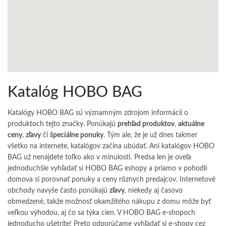
Katalóg HOBO BAG
Katalógy HOBO BAG sú významným zdrojom informácii o
produktoch tejto značky. Ponúkajú
prehľad produktov
,
aktuálne
ceny
,
zľavy
či
špeciálne ponuky
. Tým ale, že je už dnes takmer
všetko na internete, katalógov začína ubúdať. Ani katalógov HOBO
BAG už nenájdete toľko ako v minulosti. Predsa len je oveľa
jednoduchšie vyhľadať si HOBO BAG eshopy a priamo v pohodlí
domova si porovnať ponuky a ceny rôznych predajcov. Internetové
obchody navyše často ponúkajú
zľavy
, niekedy aj časovo
obmedzené, takže možnosť okamžitého nákupu z domu môže byť
veľkou výhodou, aj čo sa týka cien. V HOBO BAG e-shopoch
jednoducho ušetríte! Preto odporúčame vyhľadať si e-shopy cez