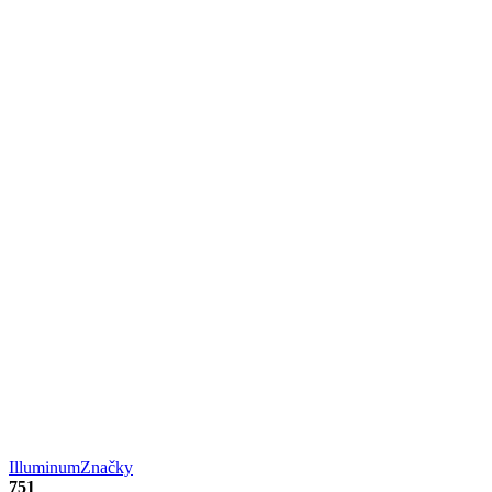
Illuminum
Značky
751