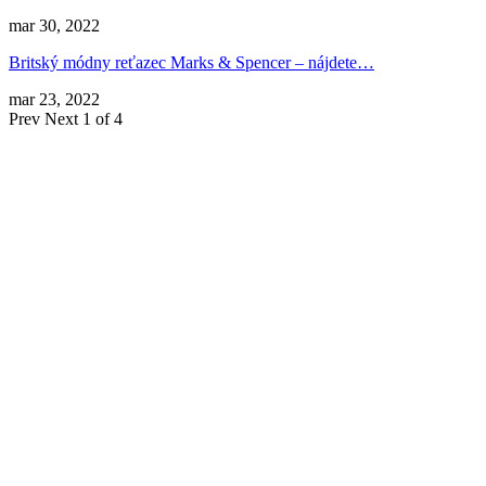
mar 30, 2022
Britský módny reťazec Marks & Spencer – nájdete…
mar 23, 2022
Prev
Next
1 of 4