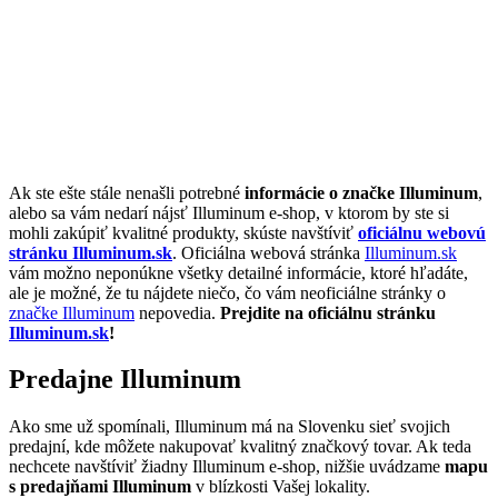
Ak ste ešte stále nenašli potrebné
informácie o značke Illuminum
,
alebo sa vám nedarí nájsť Illuminum e-shop, v ktorom by ste si
mohli zakúpiť kvalitné produkty, skúste navštíviť
oficiálnu webovú
stránku Illuminum.sk
. Oficiálna webová stránka
Illuminum.sk
vám možno neponúkne všetky detailné informácie, ktoré hľadáte,
ale je možné, že tu nájdete niečo, čo vám neoficiálne stránky o
značke Illuminum
nepovedia.
Prejdite na oficiálnu stránku
Illuminum.sk
!
Predajne Illuminum
Ako sme už spomínali, Illuminum má na Slovenku sieť svojich
predajní, kde môžete nakupovať kvalitný značkový tovar. Ak teda
nechcete navštíviť žiadny Illuminum e-shop, nižšie uvádzame
mapu
s predajňami Illuminum
v blízkosti Vašej lokality.