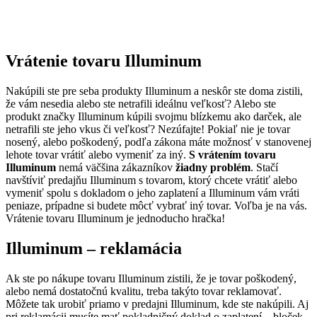
Vrátenie tovaru Illuminum
Nakúpili ste pre seba produkty Illuminum a neskôr ste doma zistili,
že vám nesedia alebo ste netrafili ideálnu veľkosť? Alebo ste
produkt značky Illuminum kúpili svojmu blízkemu ako darček, ale
netrafili ste jeho vkus či veľkosť? Nezúfajte! Pokiaľ nie je tovar
nosený, alebo poškodený, podľa zákona máte možnosť v stanovenej
lehote tovar vrátiť alebo vymeniť za iný.
S vrátením tovaru
Illuminum
nemá väčšina zákazníkov
žiadny problém
. Stačí
navštíviť predajňu Illuminum s tovarom, ktorý chcete vrátiť alebo
vymeniť spolu s dokladom o jeho zaplatení a Illuminum vám vráti
peniaze, prípadne si budete môcť vybrať iný tovar. Voľba je na vás.
Vrátenie tovaru Illuminum je jednoducho hračka!
Illuminum – reklamácia
Ak ste po nákupe tovaru Illuminum zistili, že je tovar poškodený,
alebo nemá dostatočnú kvalitu, treba takýto tovar reklamovať.
Môžete tak urobiť priamo v predajni Illuminum, kde ste nakúpili. Aj
pri reklamácii musíte mať pokladničný doklad o zaplatení – bloček.