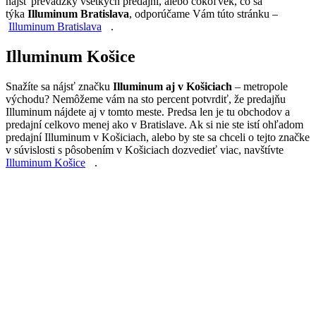
nájsť prevádzky všetkých predajní, alebo čokoľvek, čo sa
týka
Illuminum Bratislava
, odporúčame Vám túto stránku –
Illuminum Bratislava
.
Illuminum Košice
Snažíte sa nájsť značku
Illuminum aj v Košiciach
– metropole
východu? Nemôžeme vám na sto percent potvrdiť, že predajňu
Illuminum nájdete aj v tomto meste. Predsa len je tu obchodov a
predajní celkovo menej ako v Bratislave. Ak si nie ste istí ohľadom
predajní Illuminum v Košiciach, alebo by ste sa chceli o tejto značke
v súvislosti s pôsobením v Košiciach dozvedieť viac, navštívte
Illuminum Košice
.