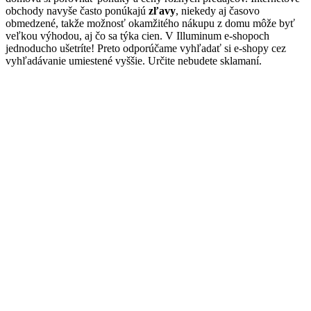
obchody navyše často ponúkajú
zľavy
, niekedy aj časovo
obmedzené, takže možnosť okamžitého nákupu z domu môže byť
veľkou výhodou, aj čo sa týka cien. V Illuminum e-shopoch
jednoducho ušetríte! Preto odporúčame vyhľadať si e-shopy cez
vyhľadávanie umiestené vyššie. Určite nebudete sklamaní.