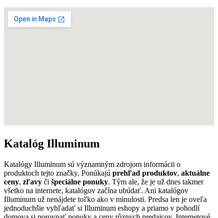
Katalóg Illuminum
Katalógy Illuminum sú významným zdrojom informácii o
produktoch tejto značky. Ponúkajú
prehľad produktov
,
aktuálne
ceny
,
zľavy
či
špeciálne ponuky
. Tým ale, že je už dnes takmer
všetko na internete, katalógov začína ubúdať. Ani katalógov
Illuminum už nenájdete toľko ako v minulosti. Predsa len je oveľa
jednoduchšie vyhľadať si Illuminum eshopy a priamo v pohodlí
domova si porovnať ponuky a ceny rôznych predajcov. Internetové