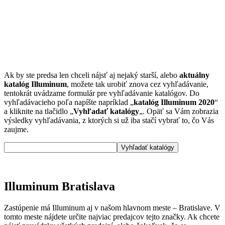
Ak by ste predsa len chceli nájsť aj nejaký starší, alebo
aktuálny
katalóg Illuminum
, možete tak urobiť znova cez vyhľadávanie,
tentokrát uvádzame formulár pre vyhľadávanie katalógov. Do
vyhľadávacieho poľa napíšte napríklad „
katalóg Illuminum 2020
“
a kliknite na tlačidlo „
Vyhľadať katalógy
„. Opäť sa Vám zobrazia
výsledky vyhľadávania, z ktorých si už iba stačí vybrať to, čo Vás
zaujme.
Illuminum Bratislava
Zastúpenie má Illuminum aj v našom hlavnom meste – Bratislave. V
tomto meste nájdete určite najviac predajcov tejto značky. Ak chcete