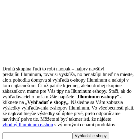
Druhá skupina ľudí to robí naopak – najprv navštívi
predajňu Illuminum, tovar si vyskúša, no nenakúpi hneď na mieste,
ale z pohodlia domova si vyhľadá e-shopy Illuminum a nakúpi v
tom najlacnešom. Či už patríte k jednej, alebo druhej skupine
zákazníkov, máme pre Vás tipy na Illuminum eshopy. Stačí, ak do
vyhľadávacieho poľa nižšie napíšete „
Illuminum e-shopy
“ a
kliknete na „
Vyhľadať e-shopy
„. Následne sa Vám zobrazia
výsledky vyhľadávania e-shopov Illuminum. Vo všeobecnosti platí,
že najkvalitnejšie výsledky sú úplne prvé, preto odporúčame
navštíviť práve tie. Môžete si byť takmer istí, že nájdete
vhodný Illuminum e-shop
s výbornými cenami produktov.