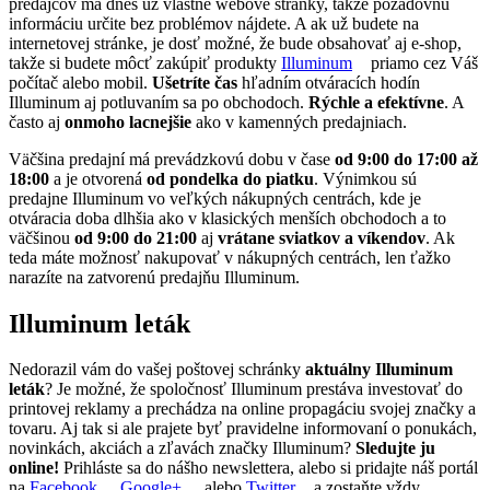
predajcov má dnes už vlastné webové stránky, takže požadovnú
informáciu určite bez problémov nájdete. A ak už budete na
internetovej stránke, je dosť možné, že bude obsahovať aj e-shop,
takže si budete môcť zakúpiť produkty
Illuminum
priamo cez Váš
počítač alebo mobil.
Ušetríte čas
hľadním otváracích hodín
Illuminum aj potluvaním sa po obchodoch.
Rýchle a efektívne
. A
často aj
onmoho lacnejšie
ako v kamenných predajniach.
Väčšina predajní má prevádzkovú dobu v čase
od 9:00 do 17:00 až
18:00
a je otvorená
od pondelka do piatku
. Výnimkou sú
predajne Illuminum vo veľkých nákupných centrách, kde je
otváracia doba dlhšia ako v klasických menších obchodoch a to
väčšinou
od 9:00 do 21:00
aj
vrátane sviatkov a víkendov
. Ak
teda máte možnosť nakupovať v nákupných centrách, len ťažko
narazíte na zatvorenú predajňu Illuminum.
Illuminum leták
Nedorazil vám do vašej poštovej schránky
aktuálny Illuminum
leták
? Je možné, že spoločnosť Illuminum prestáva investovať do
printovej reklamy a prechádza na online propagáciu svojej značky a
tovaru. Aj tak si ale prajete byť pravidelne informovaní o ponukách,
novinkách, akciách a zľavách značky Illuminum?
Sledujte ju
online!
Prihláste sa do nášho newslettera, alebo si pridajte náš portál
na
Facebook
,
Google+
, alebo
Twitter
a zostaňte vždy