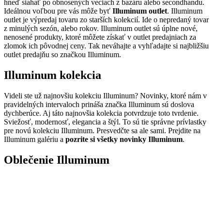
hneď siahať po obnosených veciach z bazáru alebo secondhandu.
Ideálnou voľbou pre vás môže byť
Illuminum outlet
. Illuminum
outlet je výpredaj tovaru zo starších kolekcií. Ide o nepredaný tovar
z minulých sezón, alebo rokov. Illuminum outlet sú úplne nové,
nenosené produkty, ktoré môžete získať v outlet predajniach za
zlomok ich pôvodnej ceny. Tak neváhajte a vyhľadajte si najbližšiu
outlet predajňu so značkou Illuminum.
Illuminum kolekcia
Videli ste už najnovšiu kolekciu Illuminum? Novinky, ktoré nám v
pravidelných intervaloch prináša značka Illuminum sú doslova
dychberúce. Aj táto najnovšia kolekcia potvrdzuje toto tvrdenie.
Sviežosť, modernosť, elegancia a štýl. To sú tie správne prívlastky
pre novú kolekciu Illuminum. Presvedčte sa ale sami. Prejdite na
Illuminum galériu a
pozrite si všetky novinky Illuminum
.
Oblečenie Illuminum