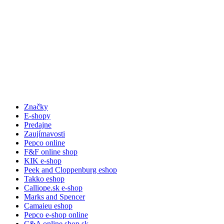
Značky
E-shopy
Predajne
Zaujímavosti
Pepco online
F&F online shop
KIK e-shop
Peek and Cloppenburg eshop
Takko eshop
Calliope.sk e-shop
Marks and Spencer
Camaieu eshop
Pepco e-shop online
C&A online shop sk