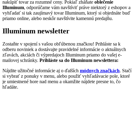
nakúpiť tovar za rozumné ceny. Pokiaľ zháňate
oblečenie
Illuminum
, odporúčame vám navštíviť práve niektorý z eshopov a
vyhľadať si tak zaujímavý tovar Illuminum, ktorý si objednáte buď
priamo online, alebo neskôr navštívite kamennú predajňu.
Illuminum newsletter
Zostaňte v spojení s vašou obľúbenou značkou! Prihláste sa k
odberu noviniek a dostávajte pravidelné informácie o aktuálnych
zľavách, akciách či výpredajoch Illuminum priamo do vašej e-
mailovej schránky.
Prihláste sa do Illuminum newslettera:
Nájdite užitočné informácie aj o ďalších
módnych značkách
. Stačí
si vybrať z ponuky v menu, alebo použiť vyhľadávacie pole, ktoré
je umiestnené hore nad menu a okamžite nájdete presne to, čo
hľadáte.