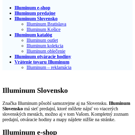
Illuminum e-shop
Illuminum predajne
Illuminum Slovensko
Illuminum Bratislava
Illuminum Košice
Illuminum katalóg
Illuminum outlet
Illuminum kolekcia
Illuminum oblečenie
Illuminum otváracie hodiny
Vrátenie tovaru Illuminum
Illuminum – reklamácia
Illuminum Slovensko
Značka Illuminum pôsobí samozrejme aj na Slovensku.
Illuminum
Slovensko
má sieť predajní, ktoré môžete nájsť vo viacerých
slovenských mestách, možno aj v tom Vašom. Kompletný zoznam
predajní, otváracie hodiny a mapy nájdete nižšie na stránke.
Illuminum e-shop