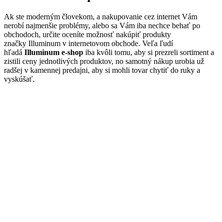
Ak ste moderným človekom, a nakupovanie cez internet Vám
nerobí najmenšie problémy, alebo sa Vám iba nechce behať po
obchodoch, určite oceníte možnosť nakúpiť produkty
značky Illuminum v internetovom obchode. Veľa ľudí
hľadá
Illuminum e-shop
iba kvôli tomu, aby si prezreli sortiment a
zistili ceny jednotlivých produktov, no samotný nákup urobia už
radšej v kamennej predajni, aby si mohli tovar chytiť do ruky a
vyskúšať.