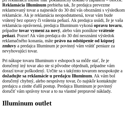
Reklamácia Illuminum
prebieha tak, že predajca prevezme
reklamovaný tovar a najneskôr do 30 dní vás oboznámi s výsledkom
reklamácie. Ak je reklamácia neopodstatnená, tovar vám bude
vrátený bez opravy či vrátenia peňazí. Ak predajca usúdi, že je vaša
reklamácia oprávnená, predajca Illuminum vykoná
opravu tovaru
,
prípadne
tovar vymení za nový
, alebo vám ponúkne
vrátenie
peňazí
. Pozor! Ak vám predajca do 30 dní neoznámi výsledok
reklamačného konania, máte
právo na odstúpenie od kúpnej
zmluvy
a predajca Illuminum je povinný vám vrátiť peniaze za
nevyhovujúci tovar.
Pri nákupe tovaru Illuminum v eshopoch sa môže stať, že je
doručený iný tovar ako ste si pôvodne objednali, prípadne vám
dorazí tovar poškodený. Určite sa s takýmto tovarom neuspokojte a
dožadujte sa reklamácie u predajcu Illuminum
. Ak vám bol
doručený chybný, alebo nesprávny tovar, čo najskôr kontaktujte
predajcu a zistite ďalší postup. Predajca Illuminum je povinný
doručiť vám správny tovar a to na vlastné prepravné náklady.
Illuminum outlet