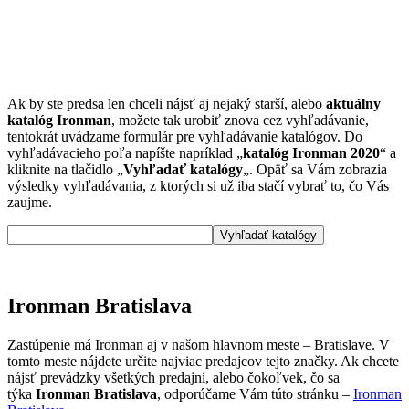
Ak by ste predsa len chceli nájsť aj nejaký starší, alebo
aktuálny
katalóg Ironman
, možete tak urobiť znova cez vyhľadávanie,
tentokrát uvádzame formulár pre vyhľadávanie katalógov. Do
vyhľadávacieho poľa napíšte napríklad „
katalóg Ironman 2020
“ a
kliknite na tlačidlo „
Vyhľadať katalógy
„. Opäť sa Vám zobrazia
výsledky vyhľadávania, z ktorých si už iba stačí vybrať to, čo Vás
zaujme.
Ironman Bratislava
Zastúpenie má Ironman aj v našom hlavnom meste – Bratislave. V
tomto meste nájdete určite najviac predajcov tejto značky. Ak chcete
nájsť prevádzky všetkých predajní, alebo čokoľvek, čo sa
týka
Ironman Bratislava
, odporúčame Vám túto stránku –
Ironman