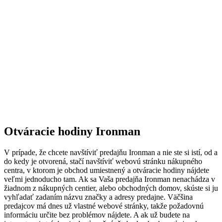
Otváracie hodiny Ironman
V prípade, že chcete navštíviť predajňu Ironman a nie ste si istí, od a
do kedy je otvorená, stačí navštíviť webovú stránku nákupného
centra, v ktorom je obchod umiestnený a otváracie hodiny nájdete
veľmi jednoducho tam. Ak sa Vaša predajňa Ironman nenachádza v
žiadnom z nákupných centier, alebo obchodných domov, skúste si ju
vyhľadať zadaním názvu značky a adresy predajne. Väčšina
predajcov má dnes už vlastné webové stránky, takže požadovnú
informáciu určite bez problémov nájdete. A ak už budete na