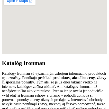
Katalóg Ironman
Katalógy Ironman sú významným zdrojom informácii o produktoch
tejto značky. Ponúkajú
prehľad produktov
,
aktuálne ceny
,
zľavy
či
špeciálne ponuky
. Tým ale, že je už dnes takmer všetko na
internete, katalógov začína ubúdať. Ani katalógov Ironman už
nenájdete toľko ako v minulosti. Predsa len je oveľa jednoduchšie
vyhľadať si Ironman eshopy a priamo v pohodlí domova si
porovnať ponuky a ceny rôznych predajcov. Internetové obchody
navyše často ponúkajú
zľavy
, niekedy aj časovo obmedzené, takže
možnosť okamžitého nákupu z domu môže byť veľkou výhodou, aj