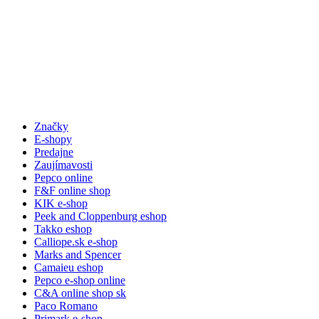
Značky
E-shopy
Predajne
Zaujímavosti
Pepco online
F&F online shop
KIK e-shop
Peek and Cloppenburg eshop
Takko eshop
Calliope.sk e-shop
Marks and Spencer
Camaieu eshop
Pepco e-shop online
C&A online shop sk
Paco Romano
Primark e-shop