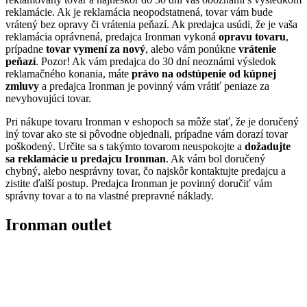
reklamácie. Ak je reklamácia neopodstatnená, tovar vám bude
vrátený bez opravy či vrátenia peňazí. Ak predajca usúdi, že je vaša
reklamácia oprávnená, predajca Ironman vykoná
opravu tovaru
,
prípadne
tovar vymení za nový
, alebo vám ponúkne
vrátenie
peňazí
. Pozor! Ak vám predajca do 30 dní neoznámi výsledok
reklamačného konania, máte
právo na odstúpenie od kúpnej
zmluvy
a predajca Ironman je povinný vám vrátiť peniaze za
nevyhovujúci tovar.
Pri nákupe tovaru Ironman v eshopoch sa môže stať, že je doručený
iný tovar ako ste si pôvodne objednali, prípadne vám dorazí tovar
poškodený. Určite sa s takýmto tovarom neuspokojte a
dožadujte
sa reklamácie u predajcu Ironman
. Ak vám bol doručený
chybný, alebo nesprávny tovar, čo najskôr kontaktujte predajcu a
zistite ďalší postup. Predajca Ironman je povinný doručiť vám
správny tovar a to na vlastné prepravné náklady.
Ironman outlet