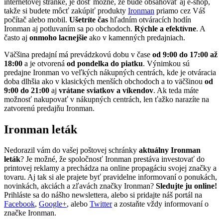
internetovej stránke, je dosť možné, že bude obsahovať aj e-shop,
takže si budete môcť zakúpiť produkty
Ironman
priamo cez Váš
počítač alebo mobil.
Ušetríte čas
hľadním otváracích hodín
Ironman aj potluvaním sa po obchodoch.
Rýchle a efektívne
. A
často aj
onmoho lacnejšie
ako v kamenných predajniach.
Väčšina predajní má prevádzkovú dobu v čase
od 9:00 do 17:00 až
18:00
a je otvorená
od pondelka do piatku
. Výnimkou sú
predajne Ironman vo veľkých nákupných centrách, kde je otváracia
doba dlhšia ako v klasických menších obchodoch a to väčšinou
od
9:00 do 21:00
aj
vrátane sviatkov a víkendov
. Ak teda máte
možnosť nakupovať v nákupných centrách, len ťažko narazíte na
zatvorenú predajňu Ironman.
Ironman leták
Nedorazil vám do vašej poštovej schránky
aktuálny Ironman
leták
? Je možné, že spoločnosť Ironman prestáva investovať do
printovej reklamy a prechádza na online propagáciu svojej značky a
tovaru. Aj tak si ale prajete byť pravidelne informovaní o ponukách,
novinkách, akciách a zľavách značky Ironman?
Sledujte ju online!
Prihláste sa do nášho newslettera, alebo si pridajte náš portál na
Facebook
,
Google+
, alebo
Twitter
a zostaňte vždy informovaní o
značke Ironman.