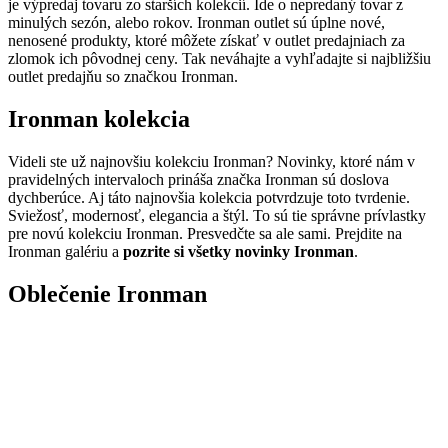
je výpredaj tovaru zo starších kolekcií. Ide o nepredaný tovar z
minulých sezón, alebo rokov. Ironman outlet sú úplne nové,
nenosené produkty, ktoré môžete získať v outlet predajniach za
zlomok ich pôvodnej ceny. Tak neváhajte a vyhľadajte si najbližšiu
outlet predajňu so značkou Ironman.
Ironman kolekcia
Videli ste už najnovšiu kolekciu Ironman? Novinky, ktoré nám v
pravidelných intervaloch prináša značka Ironman sú doslova
dychberúce. Aj táto najnovšia kolekcia potvrdzuje toto tvrdenie.
Sviežosť, modernosť, elegancia a štýl. To sú tie správne prívlastky
pre novú kolekciu Ironman. Presvedčte sa ale sami. Prejdite na
Ironman galériu a
pozrite si všetky novinky Ironman
.
Oblečenie Ironman