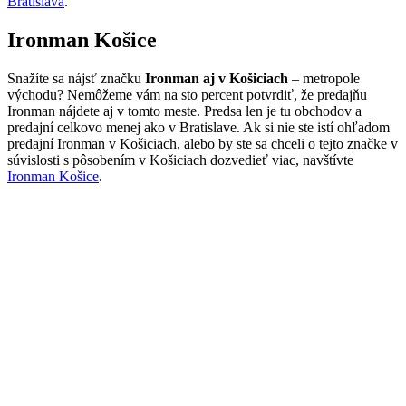
Bratislava
.
Ironman Košice
Snažíte sa nájsť značku
Ironman aj v Košiciach
– metropole
východu? Nemôžeme vám na sto percent potvrdiť, že predajňu
Ironman nájdete aj v tomto meste. Predsa len je tu obchodov a
predajní celkovo menej ako v Bratislave. Ak si nie ste istí ohľadom
predajní Ironman v Košiciach, alebo by ste sa chceli o tejto značke v
súvislosti s pôsobením v Košiciach dozvedieť viac, navštívte
Ironman Košice
.