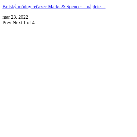
Britský módny reťazec Marks & Spencer – nájdete…
mar 23, 2022
Prev
Next
1 of 4