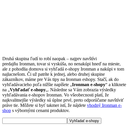
Druhá skupina ľudí to robí naopak – najprv navštívi
predajňu Ironman, tovar si vyskúša, no nenakúpi hneď na mieste,
ale z pohodlia domova si vyhľadá e-shopy Ironman a nakúpi v tom
najlacnešom. Či už patríte k jednej, alebo druhej skupine
zákazníkov, máme pre Vás tipy na Ironman eshopy. Stačí, ak do
vyhľadávacieho poľa nižšie napíšete „
Ironman e-shopy
“ a kliknete
na „
Vyhľadať e-shopy
„. Následne sa Vám zobrazia výsledky
vyhľadávania e-shopov Ironman. Vo všeobecnosti platí, že
najkvalitnejšie výsledky sú úplne prvé, preto odporúčame navštíviť
práve tie. Môžete si byť takmer istí, že nájdete
vhodný Ironman e-
shop
s výbornými cenami produktov.