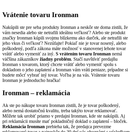
Vrátenie tovaru Ironman
Nakúpili ste pre seba produkty Ironman a neskôr ste doma zistili, že
vám nesedia alebo ste netrafili ideálnu veľkosť? Alebo ste produkt
značky Ironman kúpili svojmu blízkemu ako darček, ale netrafili ste
jeho vkus či veľkosť? Nezúfajte! Pokiaľ nie je tovar nosený, alebo
poškodený, podľa zákona máte možnosť v stanovenej lehote tovar
vrátiť alebo vymeniť za iný.
S vrátením tovaru Ironman
nemá
väčšina zákazníkov
žiadny problém
. Stačí navštíviť predajňu
Ironman s tovarom, ktorý chcete vrátiť alebo vymeniť spolu s
dokladom o jeho zaplatení a Ironman vám vráti peniaze, prípadne si
budete môcť vybrať iný tovar. Voľba je na vás. Vrátenie tovaru
Ironman je jednoducho hračka!
Ironman – reklamácia
Ak ste po nákupe tovaru Ironman zistili, že je tovar poškodený,
alebo nemá dostatočnú kvalitu, treba takýto tovar reklamovať.
Môžete tak urobiť priamo v predajni Ironman, kde ste nakúpili. Aj
pri reklamácii musíte mať pokladničný doklad o zaplatení – bloček.
Reklamácia Ironman
prebieha tak, že predajca prevezme
reklamovaný tovar a najneskôr do 30 dní vás oboznámi s výsledkom