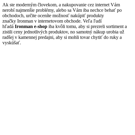
Ak ste moderným človekom, a nakupovanie cez internet Vám
nerobí najmenšie problémy, alebo sa Vám iba nechce behať po
obchodoch, určite oceníte možnosť nakúpiť produkty
značky Ironman v internetovom obchode. Veľa ľudí
hľadá
Ironman e-shop
iba kvôli tomu, aby si prezreli sortiment a
zistili ceny jednotlivých produktov, no samotný nákup urobia už
radšej v kamennej predajni, aby si mohli tovar chytiť do ruky a
vyskúšať.