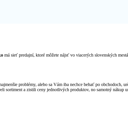
ko
má sieť predajní, ktoré môžete nájsť vo viacerých slovenských mes
ajmenšie problémy, alebo sa Vám iba nechce behať po obchodoch, urč
reli sortiment a zistili ceny jednotlivých produktov, no samotný nákup u