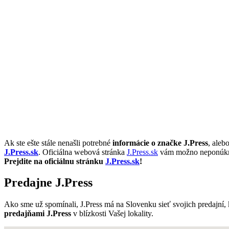
Ak ste ešte stále nenašli potrebné
informácie o značke J.Press
, aleb
J.Press.sk
. Oficiálna webová stránka
J.Press.sk
vám možno neponúkne v
Prejdite na oficiálnu stránku
J.Press.sk
!
Predajne J.Press
Ako sme už spomínali, J.Press má na Slovenku sieť svojich predajní,
predajňami J.Press
v blízkosti Vašej lokality.