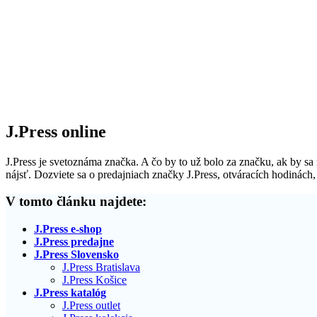
J.Press online
J.Press je svetoznáma značka. A čo by to už bolo za značku, ak by sa 
nájsť. Dozviete sa o predajniach značky J.Press, otváracích hodinách,
V tomto článku najdete:
J.Press e-shop
J.Press predajne
J.Press Slovensko
J.Press Bratislava
J.Press Košice
J.Press katalóg
J.Press outlet