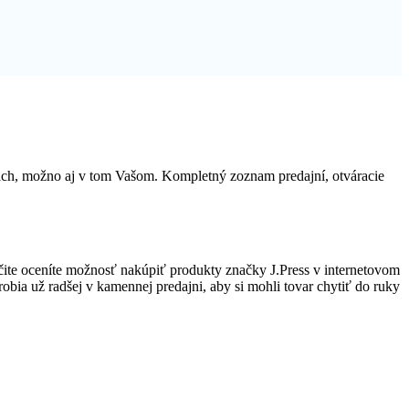
tách, možno aj v tom Vašom. Kompletný zoznam predajní, otváracie
ite oceníte možnosť nakúpiť produkty značky J.Press v internetovom
robia už radšej v kamennej predajni, aby si mohli tovar chytiť do ruky