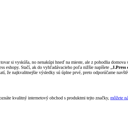
, tovar si vyskúša, no nenakúpi hneď na mieste, ale z pohodlia domova 
ess eshopy. Stačí, ak do vyhľadávacieho poľa nižšie napíšete „
J.Press
í, že najkvalitnejšie výsledky sú úplne prvé, preto odporúčame navštívi
oznáte kvalitný internetový obchod s produktmi tejto značky,
môžete n