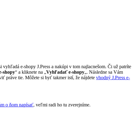
si vyhľadá e-shopy J.Press a nakúpi v tom najlacnešom. Či už patríte
 e-shopy
“ a kliknete na „
Vyhľadať e-shopy
„. Následne sa Vám
ť práve tie. Môžete si byť takmer istí, že nájdete
vhodný J.Press e-
ám o ňom napísať
, veľmi radi ho tu zverejníme.