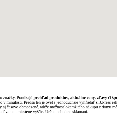
to značky. Ponúkajú
prehľad produktov
,
aktuálne ceny
,
zľavy
či
šp
ko v minulosti. Predsa len je oveľa jednoduchšie vyhľadať si J.Press
dy aj časovo obmedzené, takže možnosť okamžitého nákupu z domu môž
adávanie umiestené vyššie. Určite nebudete sklamaní.