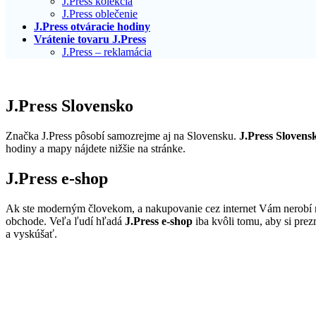
J.Press kolekcia
J.Press oblečenie
J.Press otváracie hodiny
Vrátenie tovaru J.Press
J.Press – reklamácia
J.Press Slovensko
Značka J.Press pôsobí samozrejme aj na Slovensku.
J.Press Slovens
hodiny a mapy nájdete nižšie na stránke.
J.Press e-shop
Ak ste moderným človekom, a nakupovanie cez internet Vám nerobí n
obchode. Veľa ľudí hľadá
J.Press e-shop
iba kvôli tomu, aby si prez
a vyskúšať.