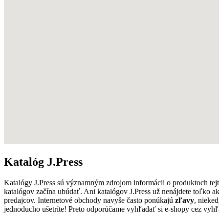
Katalóg J.Press
Katalógy J.Press sú významným zdrojom informácii o produktoch tej
katalógov začína ubúdať. Ani katalógov J.Press už nenájdete toľko a
predajcov. Internetové obchody navyše často ponúkajú
zľavy
, nieke
jednoducho ušetríte! Preto odporúčame vyhľadať si e-shopy cez vyhľ