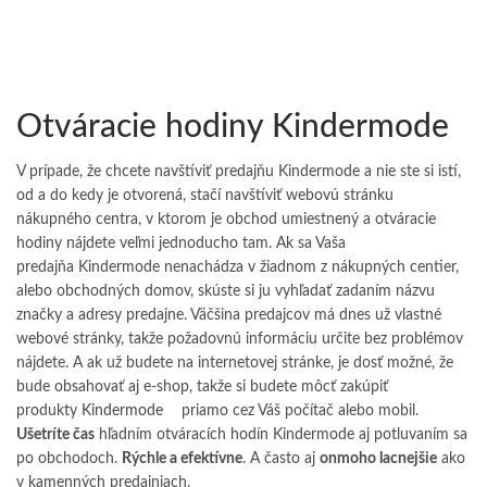
Otváracie hodiny Kindermode
V prípade, že chcete navštíviť predajňu Kindermode a nie ste si istí,
od a do kedy je otvorená, stačí navštíviť webovú stránku
nákupného centra, v ktorom je obchod umiestnený a otváracie
hodiny nájdete veľmi jednoducho tam. Ak sa Vaša
predajňa Kindermode nenachádza v žiadnom z nákupných centier,
alebo obchodných domov, skúste si ju vyhľadať zadaním názvu
značky a adresy predajne. Väčšina predajcov má dnes už vlastné
webové stránky, takže požadovnú informáciu určite bez problémov
nájdete. A ak už budete na internetovej stránke, je dosť možné, že
bude obsahovať aj e-shop, takže si budete môcť zakúpiť
produkty
Kindermode
priamo cez Váš počítač alebo mobil.
Ušetríte čas
hľadním otváracích hodín Kindermode aj potluvaním sa
po obchodoch.
Rýchle a efektívne
. A často aj
onmoho lacnejšie
ako
v kamenných predajniach.