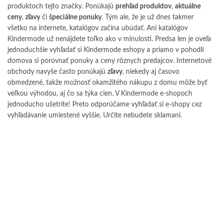
produktoch tejto značky. Ponúkajú
prehľad produktov
,
aktuálne
ceny
,
zľavy
či
špeciálne ponuky
. Tým ale, že je už dnes takmer
všetko na internete, katalógov začína ubúdať. Ani katalógov
Kindermode už nenájdete toľko ako v minulosti. Predsa len je oveľa
jednoduchšie vyhľadať si Kindermode eshopy a priamo v pohodlí
domova si porovnať ponuky a ceny rôznych predajcov. Internetové
obchody navyše často ponúkajú
zľavy
, niekedy aj časovo
obmedzené, takže možnosť okamžitého nákupu z domu môže byť
veľkou výhodou, aj čo sa týka cien. V Kindermode e-shopoch
jednoducho ušetríte! Preto odporúčame vyhľadať si e-shopy cez
vyhľadávanie umiestené vyššie. Určite nebudete sklamaní.