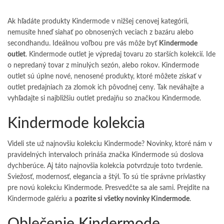
Ak hľadáte produkty Kindermode v nižšej cenovej kategórii,
nemusíte hneď siahať po obnosených veciach z bazáru alebo
secondhandu. Ideálnou voľbou pre vás môže byť
Kindermode
outlet
. Kindermode outlet je výpredaj tovaru zo starších kolekcií. Ide
o nepredaný tovar z minulých sezón, alebo rokov. Kindermode
outlet sú úplne nové, nenosené produkty, ktoré môžete získať v
outlet predajniach za zlomok ich pôvodnej ceny. Tak neváhajte a
vyhľadajte si najbližšiu outlet predajňu so značkou Kindermode.
Kindermode kolekcia
Videli ste už najnovšiu kolekciu Kindermode? Novinky, ktoré nám v
pravidelných intervaloch prináša značka Kindermode sú doslova
dychberúce. Aj táto najnovšia kolekcia potvrdzuje toto tvrdenie.
Sviežosť, modernosť, elegancia a štýl. To sú tie správne prívlastky
pre novú kolekciu Kindermode. Presvedčte sa ale sami. Prejdite na
Kindermode galériu a
pozrite si všetky novinky Kindermode
.