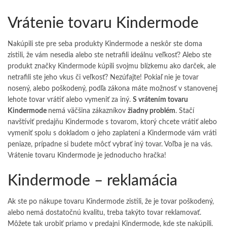
Vrátenie tovaru Kindermode
Nakúpili ste pre seba produkty Kindermode a neskôr ste doma
zistili, že vám nesedia alebo ste netrafili ideálnu veľkosť? Alebo ste
produkt značky Kindermode kúpili svojmu blízkemu ako darček, ale
netrafili ste jeho vkus či veľkosť? Nezúfajte! Pokiaľ nie je tovar
nosený, alebo poškodený, podľa zákona máte možnosť v stanovenej
lehote tovar vrátiť alebo vymeniť za iný.
S vrátením tovaru
Kindermode
nemá väčšina zákazníkov
žiadny problém
. Stačí
navštíviť predajňu Kindermode s tovarom, ktorý chcete vrátiť alebo
vymeniť spolu s dokladom o jeho zaplatení a Kindermode vám vráti
peniaze, prípadne si budete môcť vybrať iný tovar. Voľba je na vás.
Vrátenie tovaru Kindermode je jednoducho hračka!
Kindermode – reklamácia
Ak ste po nákupe tovaru Kindermode zistili, že je tovar poškodený,
alebo nemá dostatočnú kvalitu, treba takýto tovar reklamovať.
Môžete tak urobiť priamo v predajni Kindermode, kde ste nakúpili.