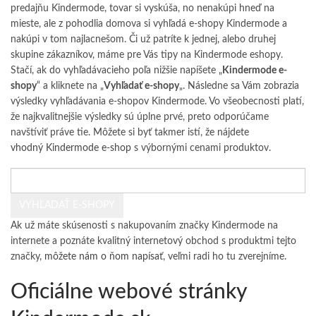
predajňu Kindermode, tovar si vyskúša, no nenakúpi hneď na
mieste, ale z pohodlia domova si vyhľadá e-shopy Kindermode a
nakúpi v tom najlacnešom. Či už patríte k jednej, alebo druhej
skupine zákazníkov, máme pre Vás tipy na Kindermode eshopy.
Stačí, ak do vyhľadávacieho poľa nižšie napíšete „
Kindermode e-
shopy
“ a kliknete na „
Vyhľadať e-shopy
„. Následne sa Vám zobrazia
výsledky vyhľadávania e-shopov Kindermode. Vo všeobecnosti platí,
že najkvalitnejšie výsledky sú úplne prvé, preto odporúčame
navštíviť práve tie. Môžete si byť takmer istí, že nájdete
vhodný Kindermode e-shop
s výbornými cenami produktov.
Ak už máte skúsenosti s nakupovaním značky Kindermode na
internete a poznáte kvalitný internetový obchod s produktmi tejto
značky,
môžete nám o ňom napísať
, veľmi radi ho tu zverejníme.
Oficiálne webové stránky