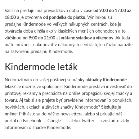
Väčšina predajní má prevádzkovú dobu v čase
od 9:00 do 17:00 až
18:00
a je otvorená
od pondelka do piatku
. Výnimkou sú
predajne Kindermode vo veľkých nákupných centrách, kde je
otváracia doba dlhšia ako v klasických menších obchodoch a to
väčšinou
od 9:00 do 21:00
aj
vrátane sviatkov a víkendov
. Ak teda
máte možnosť nakupovať v nákupných centrách, len ťažko narazíte
na zatvorenú predajňu Kindermode.
Kindermode leták
Nedorazil vám do vašej poštovej schránky
aktuálny Kindermode
leták
? Je možné, že spoločnosť Kindermode prestáva investovať do
printovej reklamy a prechádza na online propagáciu svojej značky a
tovaru. Aj tak si ale prajete byť pravidelne informovaní o ponukách,
novinkách, akciách a zľavách značky Kindermode?
Sledujte ju
online!
Prihláste sa do nášho newslettera, alebo si pridajte náš
portál na
Facebook
,
Google+
, alebo
Twitter
a zostaňte vždy
informovaní o značke Kindermode.