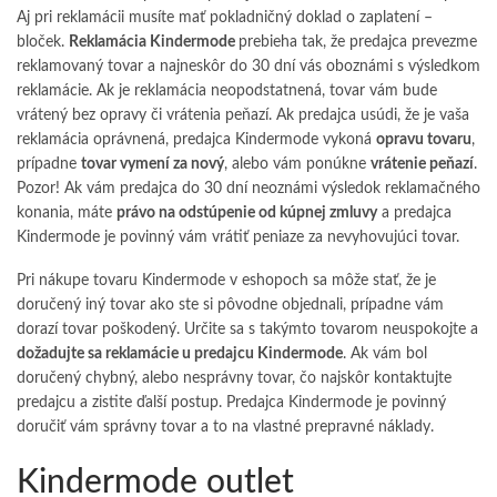
Aj pri reklamácii musíte mať pokladničný doklad o zaplatení –
bloček.
Reklamácia Kindermode
prebieha tak, že predajca prevezme
reklamovaný tovar a najneskôr do 30 dní vás oboznámi s výsledkom
reklamácie. Ak je reklamácia neopodstatnená, tovar vám bude
vrátený bez opravy či vrátenia peňazí. Ak predajca usúdi, že je vaša
reklamácia oprávnená, predajca Kindermode vykoná
opravu tovaru
,
prípadne
tovar vymení za nový
, alebo vám ponúkne
vrátenie peňazí
.
Pozor! Ak vám predajca do 30 dní neoznámi výsledok reklamačného
konania, máte
právo na odstúpenie od kúpnej zmluvy
a predajca
Kindermode je povinný vám vrátiť peniaze za nevyhovujúci tovar.
Pri nákupe tovaru Kindermode v eshopoch sa môže stať, že je
doručený iný tovar ako ste si pôvodne objednali, prípadne vám
dorazí tovar poškodený. Určite sa s takýmto tovarom neuspokojte a
dožadujte sa reklamácie u predajcu Kindermode
. Ak vám bol
doručený chybný, alebo nesprávny tovar, čo najskôr kontaktujte
predajcu a zistite ďalší postup. Predajca Kindermode je povinný
doručiť vám správny tovar a to na vlastné prepravné náklady.
Kindermode outlet