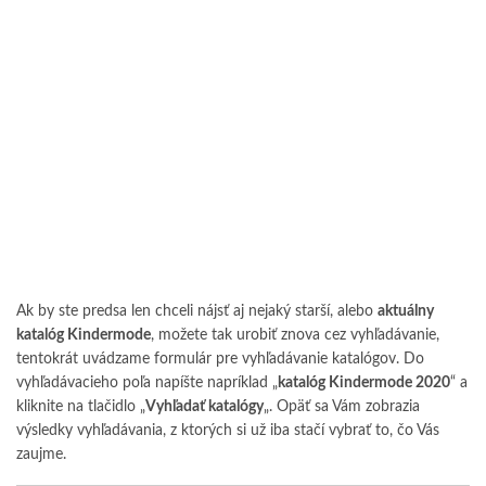
Ak by ste predsa len chceli nájsť aj nejaký starší, alebo
aktuálny
katalóg Kindermode
, možete tak urobiť znova cez vyhľadávanie,
tentokrát uvádzame formulár pre vyhľadávanie katalógov. Do
vyhľadávacieho poľa napíšte napríklad „
katalóg Kindermode 2020
“ a
kliknite na tlačidlo „
Vyhľadať katalógy
„. Opäť sa Vám zobrazia
výsledky vyhľadávania, z ktorých si už iba stačí vybrať to, čo Vás
zaujme.