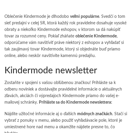
Oblečenie Kindermode je dlhodobo
veľmi populárne
. Svedčí o tom
sieť predajní v celej SR, ktorá každý rok pravidelne dosahuje vysoké
obraty a niekoľko Kindermode eshopov, v ktorom sa dá nakúpiť
tovar za rozumné ceny. Pokiaľ zháňate
oblečenie Kindermode
,
odporúčame vám navštíviť práve niektorý z eshopov a vyhľadať si
tak zaujímavý tovar Kindermode, ktorý si objednáte buď priamo
online, alebo neskôr navštívite kamennú predajňu.
Kindermode newsletter
Zostaňte v spojení s vašou obľúbenou značkou! Prihláste sa k
odberu noviniek a dostávajte pravidelné informácie o aktuálnych
zľavách, akciách či výpredajoch Kindermode priamo do vašej e-
mailovej schránky.
Prihláste sa do Kindermode newslettera:
Nájdite užitočné informácie aj o ďalších
módnych značkách
. Stačí si
vybrať z ponuky v menu, alebo použiť vyhľadávacie pole, ktoré je
umiestnené hore nad menu a okamžite nájdete presne to, čo