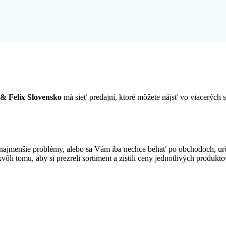
t & Felix Slovensko
má sieť predajní, ktoré môžete nájsť vo viacerýc
ajmenšie problémy, alebo sa Vám iba nechce behať po obchodoch, urči
vôli tomu, aby si prezreli sortiment a zistili ceny jednotlivých produk