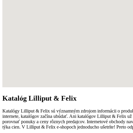
Katalóg Lilliput & Felix
Katalógy Lilliput & Felix sú významným zdrojom informácii o produ
internete, katalógov začína ubúdať. Ani katalógov Lilliput & Felix u
porovnať ponuky a ceny rôznych predajcov. Internetové obchody na
týka cien. V Lilliput & Felix e-shopoch jednoducho ušetríte! Preto 