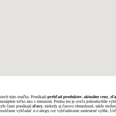
ktoch tejto značky. Ponúkajú
prehľad produktov
,
aktuálne ceny
,
zľ
ž nenájdete toľko ako v minulosti. Predsa len je oveľa jednoduchšie vyh
vyše často ponúkajú
zľavy
, niekedy aj časovo obmedzené, takže možn
odporúčame vyhľadať si e-shopy cez vyhľadávanie umiestené vyššie. Urč