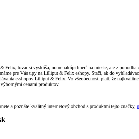
t & Felix, tovar si vyskúša, no nenakúpi hneď na mieste, ale z pohodli
 máme pre Vás tipy na Lilliput & Felix eshopy. Stačí, ak do vyhľadávac
ania e-shopov Lilliput & Felix. Vo všeobecnosti platí, že najkvalitnej
 výbornými cenami produktov.
rnete a poznáte kvalitný internetový obchod s produktmi tejto značky,
sk