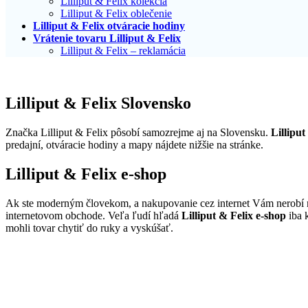
Lilliput & Felix kolekcia
Lilliput & Felix oblečenie
Lilliput & Felix otváracie hodiny
Vrátenie tovaru Lilliput & Felix
Lilliput & Felix – reklamácia
Lilliput & Felix Slovensko
Značka Lilliput & Felix pôsobí samozrejme aj na Slovensku.
Lillipu
predajní, otváracie hodiny a mapy nájdete nižšie na stránke.
Lilliput & Felix e-shop
Ak ste moderným človekom, a nakupovanie cez internet Vám nerobí n
internetovom obchode. Veľa ľudí hľadá
Lilliput & Felix e-shop
iba k
mohli tovar chytiť do ruky a vyskúšať.