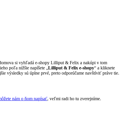
a domova si vyhľadá e-shopy Lilliput & Felix a nakúpi v tom
ieho poľa nižšie napíšete „
Lilliput & Felix e-shopy
“ a kliknete
šie výsledky sú úplne prvé, preto odporúčame navštíviť práve tie.
môžete nám o ňom napísať
, veľmi radi ho tu zverejníme.