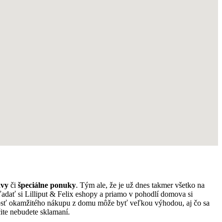
avy
či
špeciálne ponuky
. Tým ale, že je už dnes takmer všetko na
ľadať si Lilliput & Felix eshopy a priamo v pohodlí domova si
osť okamžitého nákupu z domu môže byť veľkou výhodou, aj čo sa
ite nebudete sklamaní.