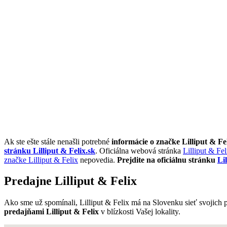
Ak ste ešte stále nenašli potrebné
informácie o značke Lilliput & Fe
stránku Lilliput & Felix.sk
. Oficiálna webová stránka
Lilliput & Fel
značke Lilliput & Felix
nepovedia.
Prejdite na oficiálnu stránku
Li
Predajne Lilliput & Felix
Ako sme už spomínali, Lilliput & Felix má na Slovenku sieť svojich 
predajňami Lilliput & Felix
v blízkosti Vašej lokality.