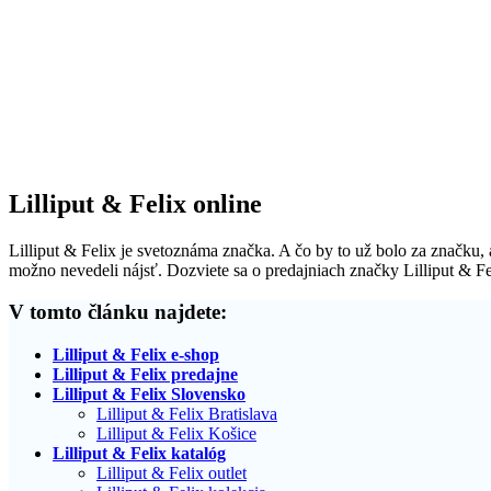
Lilliput & Felix online
Lilliput & Felix je svetoznáma značka. A čo by to už bolo za značku, a
možno nevedeli nájsť. Dozviete sa o predajniach značky Lilliput & Fel
V tomto článku najdete:
Lilliput & Felix e-shop
Lilliput & Felix predajne
Lilliput & Felix Slovensko
Lilliput & Felix Bratislava
Lilliput & Felix Košice
Lilliput & Felix katalóg
Lilliput & Felix outlet