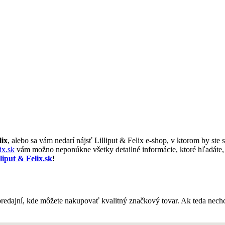
lix
, alebo sa vám nedarí nájsť Lilliput & Felix e-shop, v ktorom by ste 
ix.sk
vám možno neponúkne všetky detailné informácie, ktoré hľadáte, a
lliput & Felix.sk
!
predajní, kde môžete nakupovať kvalitný značkový tovar. Ak teda nechc