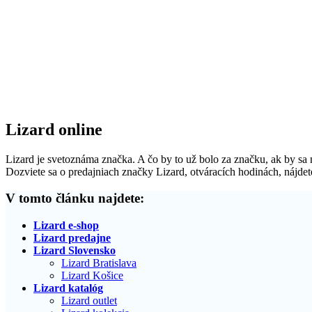
Lizard online
Lizard je svetoznáma značka. A čo by to už bolo za značku, ak by sa n
Dozviete sa o predajniach značky Lizard, otváracích hodinách, nájdet
V tomto článku najdete:
Lizard e-shop
Lizard predajne
Lizard Slovensko
Lizard Bratislava
Lizard Košice
Lizard katalóg
Lizard outlet