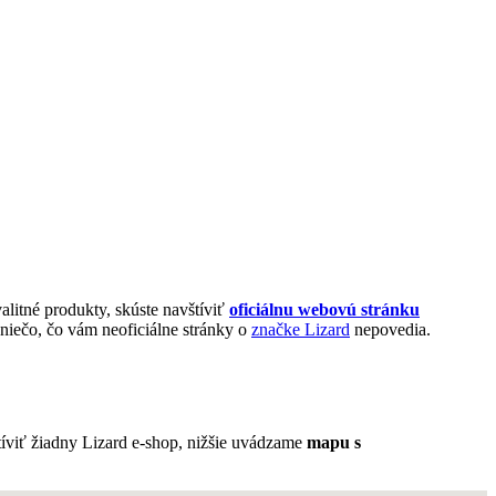
alitné produkty, skúste navštíviť
oficiálnu webovú stránku
niečo, čo vám neoficiálne stránky o
značke Lizard
nepovedia.
tíviť žiadny Lizard e-shop, nižšie uvádzame
mapu s