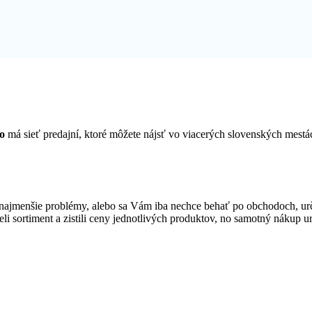
o
má sieť predajní, ktoré môžete nájsť vo viacerých slovenských mest
ajmenšie problémy, alebo sa Vám iba nechce behať po obchodoch, urč
eli sortiment a zistili ceny jednotlivých produktov, no samotný nákup u