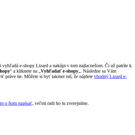
i vyhľadá e-shopy Lizard a nakúpi v tom najlacnešom. Či už patríte k
shopy
“ a kliknete na „
Vyhľadať e-shopy
„. Následne sa Vám
ť práve tie. Môžete si byť takmer istí, že nájdete
vhodný Lizard e-
ám o ňom napísať
, veľmi radi ho tu zverejníme.