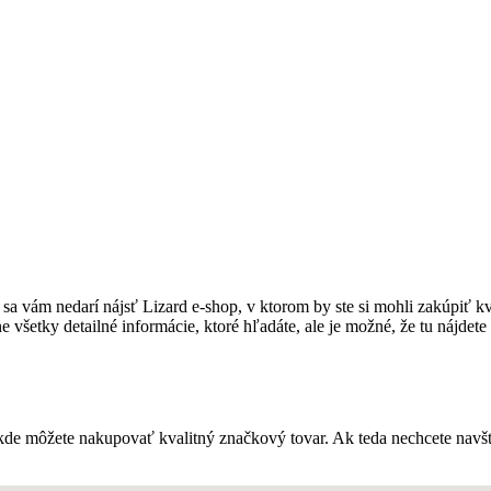
o sa vám nedarí nájsť Lizard e-shop, v ktorom by ste si mohli zakúpiť kv
etky detailné informácie, ktoré hľadáte, ale je možné, že tu nájdete 
 kde môžete nakupovať kvalitný značkový tovar. Ak teda nechcete navš