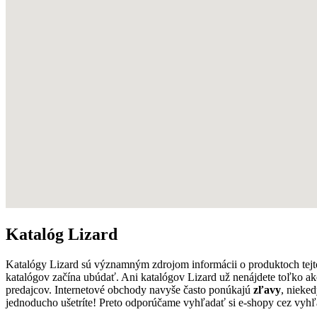
Katalóg Lizard
Katalógy Lizard sú významným zdrojom informácii o produktoch tej
katalógov začína ubúdať. Ani katalógov Lizard už nenájdete toľko a
predajcov. Internetové obchody navyše často ponúkajú
zľavy
, nieke
jednoducho ušetríte! Preto odporúčame vyhľadať si e-shopy cez vyhľ