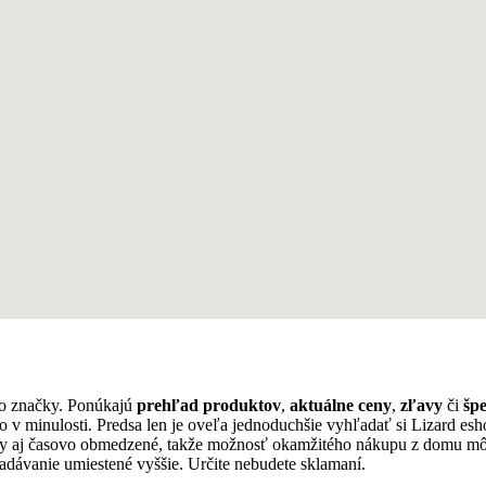
to značky. Ponúkajú
prehľad produktov
,
aktuálne ceny
,
zľavy
či
šp
ko v minulosti. Predsa len je oveľa jednoduchšie vyhľadať si Lizard 
dy aj časovo obmedzené, takže možnosť okamžitého nákupu z domu môž
adávanie umiestené vyššie. Určite nebudete sklamaní.