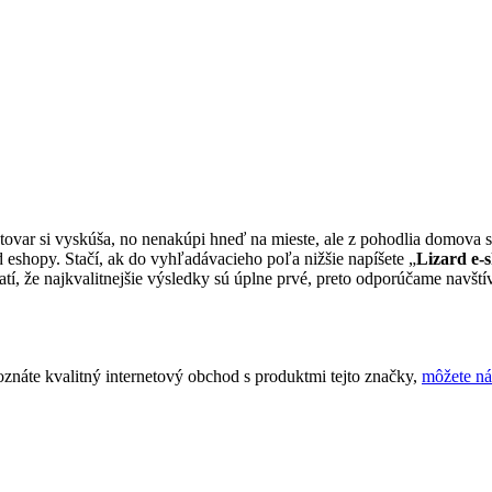
 tovar si vyskúša, no nenakúpi hneď na mieste, ale z pohodlia domova s
 eshopy. Stačí, ak do vyhľadávacieho poľa nižšie napíšete „
Lizard e-
, že najkvalitnejšie výsledky sú úplne prvé, preto odporúčame navštívi
znáte kvalitný internetový obchod s produktmi tejto značky,
môžete n