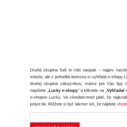
Druhá skupina ľudí to robí naopak – najprv navšt
mieste, ale z pohodlia domova si vyhľadá e-shopy Lu
druhej skupine zákazníkov, máme pre Vás tipy n
napíšete „
Lucky e-shopy
“ a kliknete na „
Vyhľadať 
e-shopov Lucky. Vo všeobecnosti platí, že najkval
práve tie. Môžete si byť takmer istí, že nájdete
vhod