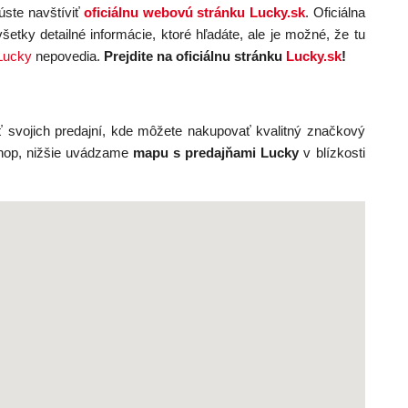
kúste navštíviť
oficiálnu webovú stránku Lucky.sk
. Oficiálna
ky detailné informácie, ktoré hľadáte, ale je možné, že tu
Lucky
nepovedia.
Prejdite na oficiálnu stránku
Lucky.sk
!
 svojich predajní, kde môžete nakupovať kvalitný značkový
shop, nižšie uvádzame
mapu s predajňami Lucky
v blízkosti