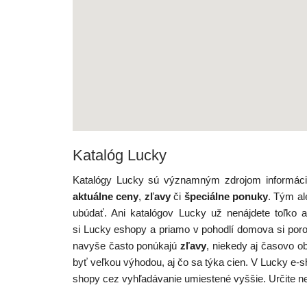
Katalóg Lucky
Katalógy Lucky sú významným zdrojom informácii
aktuálne ceny
,
zľavy
či
špeciálne ponuky
. Tým al
ubúdať. Ani katalógov Lucky už nenájdete toľko a
si Lucky eshopy a priamo v pohodlí domova si por
navyše často ponúkajú
zľavy
, niekedy aj časovo
byť veľkou výhodou, aj čo sa týka cien. V Lucky e-
shopy cez vyhľadávanie umiestené vyššie. Určite n