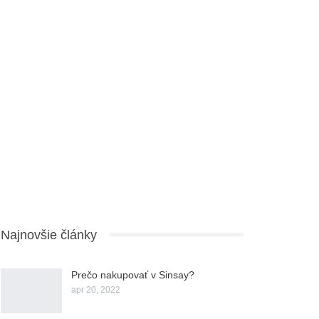
Najnovšie články
Prečo nakupovať v Sinsay?
apr 20, 2022