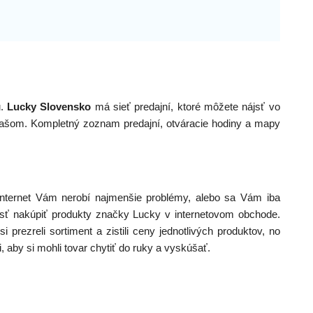
u.
Lucky Slovensko
má sieť predajní, ktoré môžete nájsť vo
ašom. Kompletný zoznam predajní, otváracie hodiny a mapy
ternet Vám nerobí najmenšie problémy, alebo sa Vám iba
sť nakúpiť produkty značky Lucky v internetovom obchode.
i prezreli sortiment a zistili ceny jednotlivých produktov, no
 aby si mohli tovar chytiť do ruky a vyskúšať.