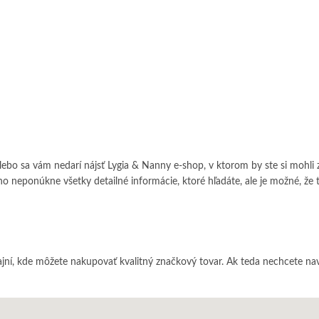
alebo sa vám nedarí nájsť Lygia & Nanny e-shop, v ktorom by ste si mohli 
neponúkne všetky detailné informácie, ktoré hľadáte, ale je možné, že t
jní, kde môžete nakupovať kvalitný značkový tovar. Ak teda nechcete na