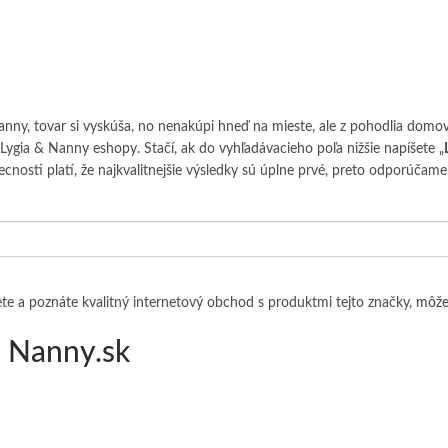
Nanny, tovar si vyskúša, no nenakúpi hneď na mieste, ale z pohodlia domo
 Lygia & Nanny eshopy. Stačí, ak do vyhľadávacieho poľa nižšie napíšete „
sti platí, že najkvalitnejšie výsledky sú úplne prvé, preto odporúčame n
e a poznáte kvalitný internetový obchod s produktmi tejto značky,
môže
& Nanny.sk