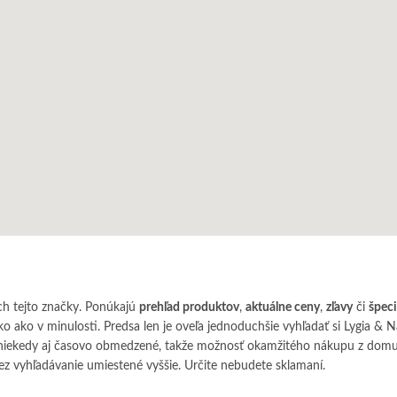
h tejto značky. Ponúkajú
prehľad produktov
,
aktuálne ceny
,
zľavy
či
špec
ko ako v minulosti. Predsa len je oveľa jednoduchšie vyhľadať si Lygia 
 niekedy aj časovo obmedzené, takže možnosť okamžitého nákupu z domu 
z vyhľadávanie umiestené vyššie. Určite nebudete sklamaní.