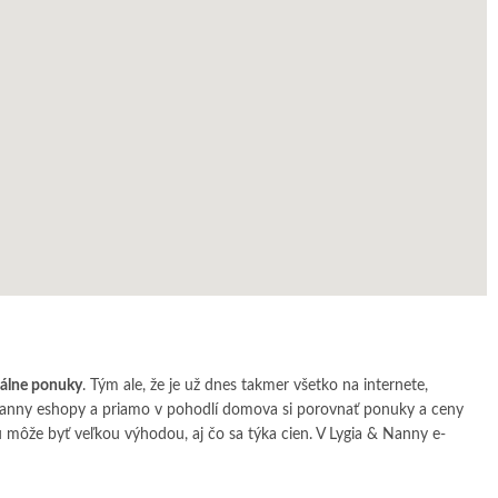
iálne ponuky
. Tým ale, že je už dnes takmer všetko na internete,
& Nanny eshopy a priamo v pohodlí domova si porovnať ponuky a ceny
môže byť veľkou výhodou, aj čo sa týka cien. V Lygia & Nanny e-