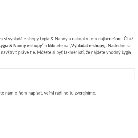
va si vyhľadá e-shopy Lygia & Nanny a nakúpi v tom najlacnešom. Či už
Lygia & Nanny e-shopy
“ a kliknete na „
Vyhľadať e-shopy
„. Následne sa
avštíviť práve tie. Môžete si byť takmer istí, že nájdete
vhodný Lygia
te nám o ňom napísať
, veľmi radi ho tu zverejníme.